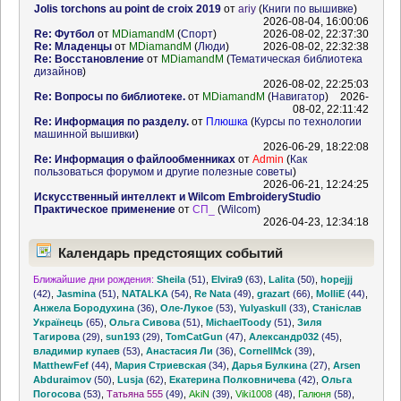
Jolis torchons au point de croix 2019
от
ariy
(
Книги по вышивке
)
2026-08-04, 16:00:06
Re: Футбол
от
MDiamandM
(
Спорт
)
2026-08-02, 22:37:30
Re: Младенцы
от
MDiamandM
(
Люди
)
2026-08-02, 22:32:38
Re: Восстановление
от
MDiamandM
(
Тематическая библиотека
дизайнов
)
2026-08-02, 22:25:03
Re: Вопросы по библиотеке.
от
MDiamandM
(
Навигатор
)
2026-
08-02, 22:11:42
Re: Информация по разделу.
от
Плюшка
(
Курсы по технологии
машинной вышивки
)
2026-06-29, 18:22:08
Re: Информация о файлообменниках
от
Admin
(
Как
пользоваться форумом и другие полезные советы
)
2026-06-21, 12:24:25
Искусственный интеллект и Wilcom EmbroideryStudio
Практическое применение
от
СП_
(
Wilcom
)
2026-04-23, 12:34:18
Календарь предстоящих событий
Ближайшие дни рождения:
Sheila
(51)
,
Elvira9
(63)
,
Lalita
(50)
,
hopejjj
(42)
,
Jasmina
(51)
,
NATALKA
(54)
,
Re Nata
(49)
,
grazart
(66)
,
MolliE
(44)
,
Анжела Бородухина
(36)
,
Оле-Лукое
(53)
,
Yulyaskull
(33)
,
Станіслав
Українець
(65)
,
Ольга Сивова
(51)
,
MichaelToody
(51)
,
Зиля
Тагирова
(29)
,
sun193
(29)
,
TomCatGun
(47)
,
Александр032
(45)
,
владимир купаев
(53)
,
Анастасия Ли
(36)
,
CornellMck
(39)
,
MatthewFef
(44)
,
Мария Стриевская
(34)
,
Дарья Булкина
(27)
,
Arsen
Abduraimov
(50)
,
Lusja
(62)
,
Екатерина Полковничева
(42)
,
Ольга
Погосова
(53)
,
Татьяна 555
(49)
,
AkiN
(39)
,
Viki1008
(48)
,
Галюня
(58)
,