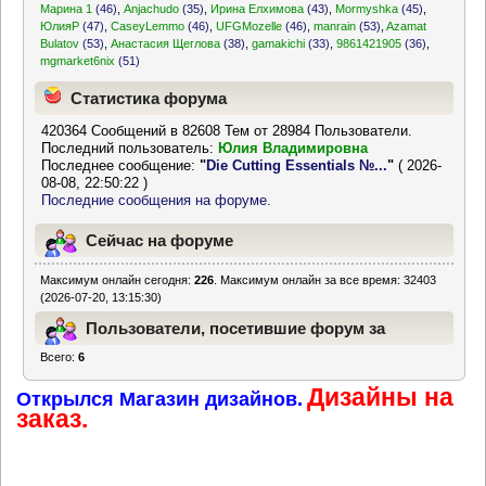
Марина 1
(46)
,
Anjachudo
(35)
,
Ирина Елхимова
(43)
,
Mormyshka
(45)
,
ЮлияР
(47)
,
CaseyLemmo
(46)
,
UFGMozelle
(46)
,
manrain
(53)
,
Azamat
Bulatov
(53)
,
Анастасия Щеглова
(38)
,
gamakichi
(33)
,
9861421905
(36)
,
mgmarket6nix
(51)
Статистика форума
420364 Сообщений в 82608 Тем от 28984 Пользователи.
Последний пользователь:
Юлия Владимировна
Последнее сообщение:
"
Die Cutting Essentials №...
"
( 2026-
08-08, 22:50:22 )
Последние сообщения на форуме.
Сейчас на форуме
Максимум онлайн сегодня:
226
. Максимум онлайн за все время: 32403
(2026-07-20, 13:15:30)
Пользователи, посетившие форум за
Всего:
6
последние 24 часа
Дизайны на
Открылся Магазин дизайнов.
заказ.