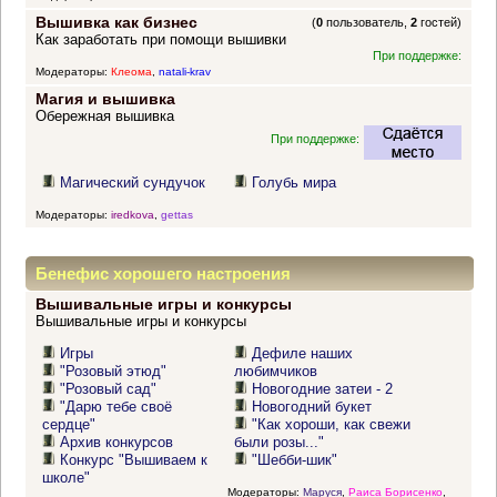
Вышивка как бизнес
(
0
пользователь,
2
гостей)
Как заработать при помощи вышивки
При поддержке:
Модераторы:
Клеома
,
natali-krav
Магия и вышивка
Обережная вышивка
При поддержке:
Магический сундучок
Голубь мира
Модераторы:
iredkova
,
gettas
Бенефис хорошего настроения
Вышивальные игры и конкурсы
Вышивальные игры и конкурсы
Игры
Дефиле наших
"Розовый этюд"
любимчиков
"Розовый сад"
Новогодние затеи - 2
"Дарю тебе своё
Новогодний букет
сердце"
"Как хороши, как свежи
Архив конкурсов
были розы..."
Конкурс "Вышиваем к
"Шебби-шик"
школе"
Модераторы:
Маруся
,
Раиса Борисенко
,