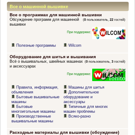
Все о машинной вышивке
Все о программах для машинной вышивки
Обсуждение программ для машинной
(
0
пользователь,
22
гостей)
вышивки
При поддержке:
Полезные программы
Wilcom
Оборудование для шитья и вышивания
Всё о вышивальных, швейных машинах
(
0
пользователь,
3
гостей)
и аксессуарах
При поддержке:
Правила, информация,
Машины для шитья
объявления
Дополнительное
Бытовые вышивальные
оборудование и
машины
аксессуары
Бытовые
Типичные для многих
многоигольные машины
машин проблемы
Производственные
Всяко-разно
вышивальные машины
Расходные материалы для вышивки (обсуждение)