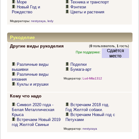
Море
Техника и транспорт
Новый Год и
Фэнтези
Рождество
Цветы и растения
Модераторы:
nestyzaya
,
ledy
Рукоделие
Другие виды рукоделия
(
0
пользователь,
1
гость)
При поддержке:
Различные виды
Поделки
вышивки
Бумага-арт
Различные виды
Модератор:
Lud-Mila1312
вязания
Куклы и игрушки
Кому что надо
Символ 2020 года -
Встречаем 2018 год.
Белая Металлическая
Год Желтой собаки.
Крыса
Встречаем Новый год с
Встречаем Новый 2019
Петухами
год Желтой Свиньи
Модератор:
nestyzaya