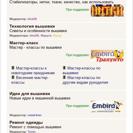
Стабилизаторы, нитки, ткани, качество, как использовать
При поддержке:
Модератор:
irina58
Технология вышивки
Советы и особенности вышивки
Модераторы:
irina58
,
Маруся
,
Mazzy
Мастер-класс
Мастер - классы по вышивке
При поддержке:
Мастер-классы к
Мастер-классы по
новогодним праздникам
вышивке
Весенние мастер-
Мастер-классы по
классы
другим видам рукоделия
Идеи для вышивки
Новые идеи в машинной вышивке
При поддержке:
Модератор:
natali-krav
Ремонт одежды
Ремонт с помощью вышивки
Модератор:
Tomin