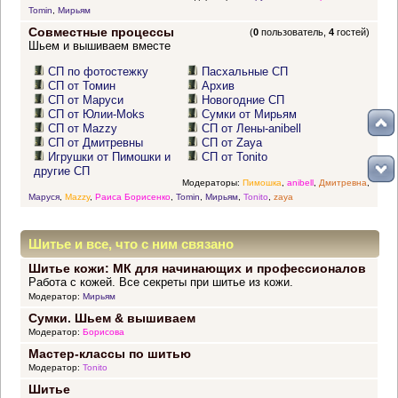
Tomin
,
Мирьям
Совместные процессы
(
0
пользователь,
4
гостей)
Шьем и вышиваем вместе
СП по фотостежку
Пасхальные СП
СП от Томин
Архив
СП от Маруси
Новогодние СП
СП от Юлии-Moks
Сумки от Мирьям
СП от Mazzy
СП от Лены-anibell
СП от Дмитревны
СП от Zaya
Игрушки от Пимошки и
СП от Tonito
другие СП
Модераторы:
Пимошка
,
anibell
,
Дмитревна
,
Маруся
,
Mazzy
,
Раиса Борисенко
,
Tomin
,
Мирьям
,
Tonito
,
zaya
Шитье и все, что с ним связано
Шитье кожи: МК для начинающих и профессионалов
Работа с кожей. Все секреты при шитье из кожи.
Модератор:
Мирьям
Сумки. Шьем & вышиваем
Модератор:
Борисова
Мастер-классы по шитью
Модератор:
Tonito
Шитье