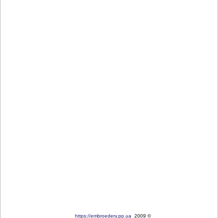
https://embroedery.pp.ua
2009 ©