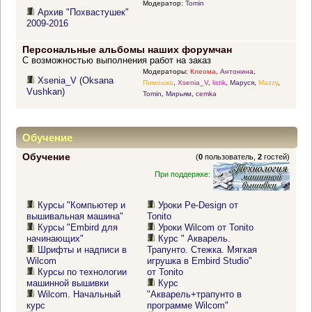
Модератор:
Tomin
Архив "Похвастушек"
2009-2016
Персональные альбомы наших форумчан
С возможностью выполнения работ на заказ
Модераторы:
Клеома
,
Антонина
,
Xsenia_V (Oksana
Пимошка
,
Xsenia_V
,
listik
,
Маруся
,
Mazzy
,
Vushkan)
Tomin
,
Мирьям
,
cemka
Обучение
Обучение
(
0
пользователь,
2
гостей)
При поддержке:
Курсы "Компьютер и
Уроки Pe-Design от
вышивальная машина"
Tonito
Курсы "Embird для
Уроки Wilcom от Tonito
начинающих"
Курс " Акварель.
Шрифты и надписи в
Трапунто. Стежка. Мягкая
Wilcom
игрушка в Embird Studio"
Курсы по технологии
от Tonito
машинной вышивки
Курс
Wilcom. Начальный
"Акварель+трапунто в
курс
программе Wilcom"