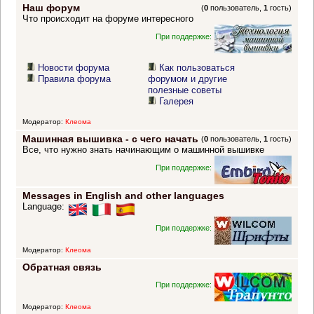
Наш форум
(
0
пользователь,
1
гость)
Что происходит на форуме интересного
При поддержке:
Новости форума
Как пользоваться
Правила форума
форумом и другие
полезные советы
Галерея
Модератор:
Клеома
Машинная вышивка - с чего начать
(
0
пользователь,
1
гость)
Все, что нужно знать начинающим о машинной вышивке
При поддержке:
Messages in English and other languages
Language:
При поддержке:
Модератор:
Клеома
Обратная связь
При поддержке:
Модератор:
Клеома