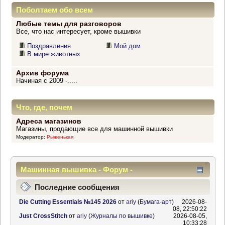
Поболтаем обо всем
Любые темы для разговоров
Все, что нас интересует, кроме вышивки
Поздравления
Мой дом
В мире животных
Архив форума
Начиная с 2009 -.....
Что, где, почем
Адреса магазинов
Магазины, продающие все для машинной вышивки
Модератор:
Рыженькая
Машинная вышивка - Форум -
Информационный центр
Последние сообщения
Die Cutting Essentials №145 2026
от
ariy
(
Бумага-арт
)
2026-08-
08, 22:50:22
Just CrossStitch
от
ariy
(
Журналы по вышивке
)
2026-08-05,
10:33:28