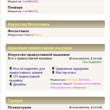
Модератор:
Lud-Mila1312
Пэчворк
Модератор:
Lud-Mila1312
Искусство Фотостежка
Фотостежок
Модераторы:
Маруся
,
Mazzy
Церковная православная вышивка
Искусство православной вышивки
Все о православной вышивке
(
0
пользователь,
2
гостей)
При поддержке:
Все об изделиях для
Церковные праздники
православных храмов
Мастер-класс
СП православной
Модераторы:
Пимошка
,
Domnina
,
вышивки
nestyzaya
,
Маруся
,
Татьяна-золотошвейка
,
Дизайны
Раиса Борисенко
,
smeyanova
Галерея
Похвастушки
(
0
пользователь,
3
гостей)