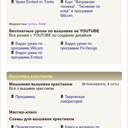
Уроки Embird от Tonito
Курс "Витражная
техника". "Тиснение по
коже" в программе
Wilcom
Модераторы:
gettas
,
Tomin
Бесплатные уроки по вышивке на YOUTUBE
Все ролики с YOUTUBE по созданию дизайнов
Видео уроки по
Видео уроки по
программе Wilcom
программе Pe-Design
Видео уроки по
программе Embird.
Вышивка крестиком
Машинная вышивка крестиком
(
0
пользователь,
1
гость)
Всё о вышивке крестиком
Программы
Творческая
лаборатория
Мастер-класс
Схемы для вышивки крестиком
Производители
Книги и журналы по