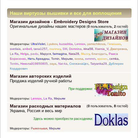
Наши виртуозы вышивки и все для воплощения
Магазин дизайнов - Embroidery Designs Store
прекрасных идей
Оригинальные дизайны наших мастеров
(
0
пользователь,
2
гостей)
Модераторы:
UltraViolet
,
Lyubov
,
kuzashka
,
Lennox
,
yamschikova
,
Пимошка
,
svetlaia
,
anibell
,
tana1257
,
marimay
,
SM
,
Domnina
,
irina58
,
Xsenia_V
,
Дмитревна
,
La Ra
,
Helga
,
pavlu
,
Маруся
,
farmagina
,
Nata28
,
Mazzy
,
благодать
,
Раиса
Борисенко
,
Нить Ариадны
,
Tomin
,
Мирьям
,
sosna
,
svmmm
,
крохин
,
cemka
,
Tonito
,
Николай19850805
,
zaya
,
Nat-ka
,
СнежанаЦех
,
Tatyanka29
,
Дублерин
Кордурович
Магазин авторских изделий
Продажа изделий ручной работы
При поддержке:
Модераторы:
Lennox
,
La Ra
,
Мирьям
Магазин расходных материалов
(
0
пользователь,
8
гостей)
Украина, Россия и весь мир
Здесь можно приобрести расходники:
Модераторы:
Рыженькая
,
Мирьям