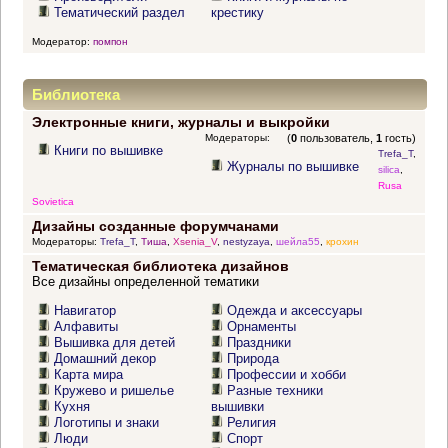
Тематический раздел
крестику
Модератор:
помпон
Библиотека
Электронные книги, журналы и выкройки
Модераторы:
(
0
пользователь,
1
гость)
Книги по вышивке
Trefa_T
,
Журналы по вышивке
silica
,
Rusa
Sovietica
Дизайны созданные форумчанами
Модераторы:
Trefa_T
,
Тиша
,
Xsenia_V
,
nestyzaya
,
шейла55
,
крохин
Тематическая библиотека дизайнов
Все дизайны определенной тематики
Навигатор
Одежда и аксессуары
Алфавиты
Орнаменты
Вышивка для детей
Праздники
Домашний декор
Природа
Карта мира
Профессии и хобби
Кружево и ришелье
Разные техники
Кухня
вышивки
Логотипы и знаки
Религия
Люди
Спорт