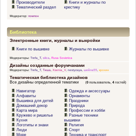
Производители
Книги и журналы по
Тематический раздел
крестику
Модератор:
помпон
Библиотека
Электронные книги, журналы и выкройки
Книги по вышивке
Журналы по вышивке
Модераторы:
Trefa_T
,
silica
,
Rusa Sovietica
Дизайны созданные форумчанами
Модераторы:
Trefa_T
,
Тиша
,
Xsenia_V
,
nestyzaya
,
шейла55
,
крохин
Тематическая библиотека дизайнов
Все дизайны определенной тематики
(
0
пользователь,
4
гостей)
Навигатор
Одежда и аксессуары
Алфавиты
Орнаменты
Вышивка для детей
Праздники
Домашний декор
Природа
Карта мира
Профессии и хобби
Кружево и ришелье
Разные техники
Кухня
вышивки
Логотипы и знаки
Религия
Люди
Спорт
Море
Техника и транспорт