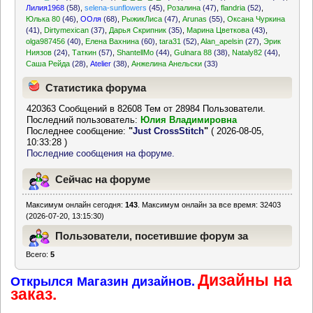
Лилия1968
(58)
,
selena-sunflowers
(45)
,
Розалина
(47)
,
flandria
(52)
,
Юлька 80
(46)
,
ООля
(68)
,
РыжикЛиса
(47)
,
Arunas
(55)
,
Оксана Чуркина
(41)
,
Dirtymexican
(37)
,
Дарья Скрипник
(35)
,
Марина Цветкова
(43)
,
olga987456
(40)
,
Елена Вахнина
(60)
,
tara31
(52)
,
Alan_apelsin
(27)
,
Эрик
Ниязов
(24)
,
Таткин
(57)
,
ShantellMo
(44)
,
Gulnara 88
(38)
,
Nataly82
(44)
,
Саша Рейда
(28)
,
Atelier
(38)
,
Анжелина Анельски
(33)
Статистика форума
420363 Сообщений в 82608 Тем от 28984 Пользователи.
Последний пользователь:
Юлия Владимировна
Последнее сообщение:
"
Just CrossStitch
"
( 2026-08-05,
10:33:28 )
Последние сообщения на форуме.
Сейчас на форуме
Максимум онлайн сегодня:
143
. Максимум онлайн за все время: 32403
(2026-07-20, 13:15:30)
Пользователи, посетившие форум за
Всего:
5
последние 24 часа
Дизайны на
Открылся Магазин дизайнов.
заказ.