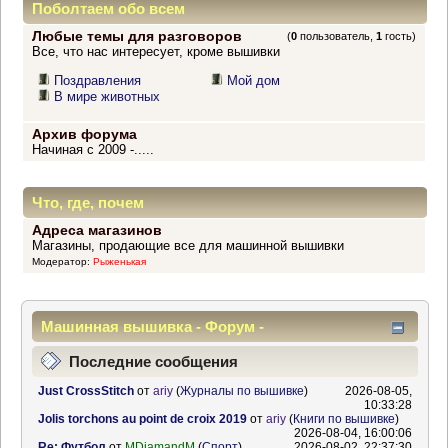
Поболтаем обо всем
Любые темы для разговоров
(
0
пользователь,
1
гость)
Все, что нас интересует, кроме вышивки
Поздравления
Мой дом
В мире животных
Архив форума
Начиная с 2009 -.....
Что, где, почем
Адреса магазинов
Магазины, продающие все для машинной вышивки
Модератор:
Рыженькая
Машинная вышивка - Форум -
Информационный центр
Последние сообщения
Just CrossStitch
от
ariy
(
Журналы по вышивке
)
2026-08-05,
10:33:28
Jolis torchons au point de croix 2019
от
ariy
(
Книги по вышивке
)
2026-08-04, 16:00:06
Re: Футбол
от
MDiamandM
(
Спорт
)
2026-08-02, 22:37:30