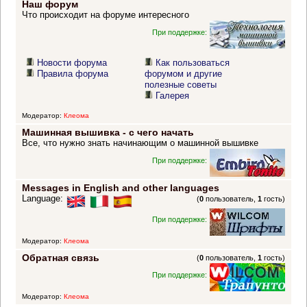
Наш форум
Что происходит на форуме интересного
При поддержке:
Новости форума
Как пользоваться
Правила форума
форумом и другие
полезные советы
Галерея
Модератор:
Клеома
Машинная вышивка - с чего начать
Все, что нужно знать начинающим о машинной вышивке
При поддержке:
Messages in English and other languages
Language:
(
0
пользователь,
1
гость)
При поддержке:
Модератор:
Клеома
Обратная связь
(
0
пользователь,
1
гость)
При поддержке:
Модератор:
Клеома