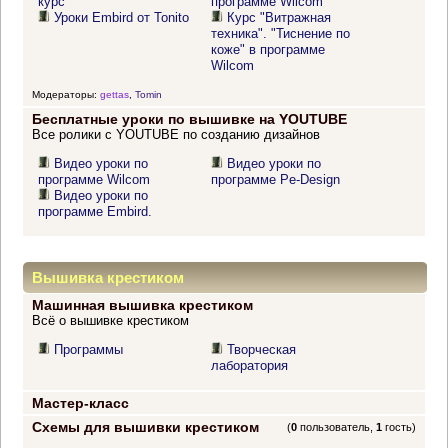
курс
программе Wilcom"
Уроки Embird от Tonito
Курс "Витражная
техника". "Тиснение по
коже" в программе
Wilcom
Модераторы:
gettas
,
Tomin
Бесплатные уроки по вышивке на YOUTUBE
Все ролики с YOUTUBE по созданию дизайнов
Видео уроки по
Видео уроки по
программе Wilcom
программе Pe-Design
Видео уроки по
программе Embird.
Вышивка крестиком
Машинная вышивка крестиком
Всё о вышивке крестиком
Программы
Творческая
лаборатория
Мастер-класс
Схемы для вышивки крестиком
(
0
пользователь,
1
гость)