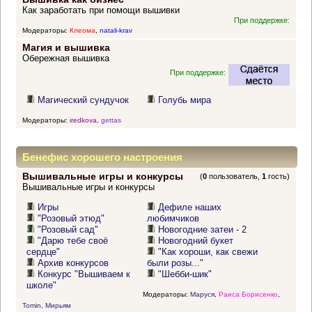
Как заработать при помощи вышивки
При поддержке:
Модераторы:
Клеома
,
natali-krav
Магия и вышивка
Обережная вышивка
При поддержке:
Магический сундучок
Голубь мира
Модераторы:
iredkova
,
gettas
Бенефис хорошего настроения
Вышивальные игры и конкурсы
(
0
пользователь,
1
гость)
Вышивальные игры и конкурсы
Игры
Дефиле наших
"Розовый этюд"
любимчиков
"Розовый сад"
Новогодние затеи - 2
"Дарю тебе своё
Новогодний букет
сердце"
"Как хороши, как свежи
Архив конкурсов
были розы..."
Конкурс "Вышиваем к
"Шебби-шик"
школе"
Модераторы:
Маруся
,
Раиса Борисенко
,
Tomin
,
Мирьям