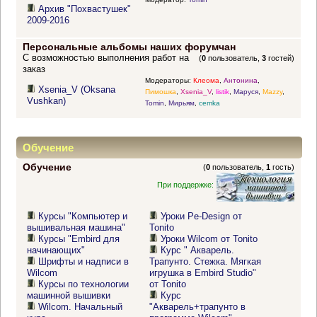
Архив "Похвастушек"
2009-2016
Персональные альбомы наших форумчан
С возможностью выполнения работ на
(
0
пользователь,
3
гостей)
заказ
Модераторы:
Клеома
,
Антонина
,
Xsenia_V (Oksana
Пимошка
,
Xsenia_V
,
listik
,
Маруся
,
Mazzy
,
Vushkan)
Tomin
,
Мирьям
,
cemka
Обучение
Обучение
(
0
пользователь,
1
гость)
При поддержке:
Курсы "Компьютер и
Уроки Pe-Design от
вышивальная машина"
Tonito
Курсы "Embird для
Уроки Wilcom от Tonito
начинающих"
Курс " Акварель.
Шрифты и надписи в
Трапунто. Стежка. Мягкая
Wilcom
игрушка в Embird Studio"
Курсы по технологии
от Tonito
машинной вышивки
Курс
Wilcom. Начальный
"Акварель+трапунто в