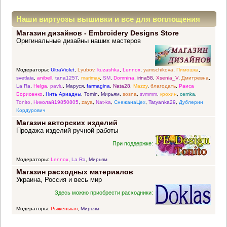
Наши виртуозы вышивки и все для воплощения
Магазин дизайнов - Embroidery Designs Store
прекрасных идей
Оригинальные дизайны наших мастеров
Модераторы:
UltraViolet
,
Lyubov
,
kuzashka
,
Lennox
,
yamschikova
,
Пимошка
,
svetlaia
,
anibell
,
tana1257
,
marimay
,
SM
,
Domnina
,
irina58
,
Xsenia_V
,
Дмитревна
,
La Ra
,
Helga
,
pavlu
,
Маруся
,
farmagina
,
Nata28
,
Mazzy
,
благодать
,
Раиса
Борисенко
,
Нить Ариадны
,
Tomin
,
Мирьям
,
sosna
,
svmmm
,
крохин
,
cemka
,
Tonito
,
Николай19850805
,
zaya
,
Nat-ka
,
СнежанаЦех
,
Tatyanka29
,
Дублерин
Кордурович
Магазин авторских изделий
Продажа изделий ручной работы
При поддержке:
Модераторы:
Lennox
,
La Ra
,
Мирьям
Магазин расходных материалов
Украина, Россия и весь мир
Здесь можно приобрести расходники:
Модераторы:
Рыженькая
,
Мирьям