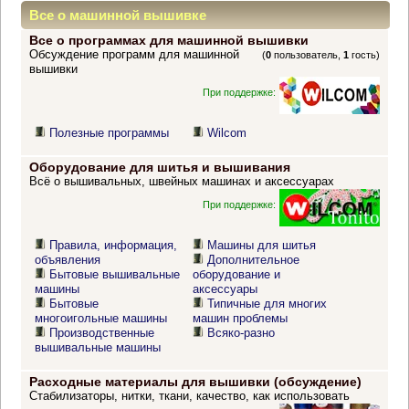
Все о машинной вышивке
Все о программах для машинной вышивки
Обсуждение программ для машинной
(
0
пользователь,
1
гость)
вышивки
При поддержке:
Полезные программы
Wilcom
Оборудование для шитья и вышивания
Всё о вышивальных, швейных машинах и аксессуарах
При поддержке:
Правила, информация,
Машины для шитья
объявления
Дополнительное
Бытовые вышивальные
оборудование и
машины
аксессуары
Бытовые
Типичные для многих
многоигольные машины
машин проблемы
Производственные
Всяко-разно
вышивальные машины
Расходные материалы для вышивки (обсуждение)
Стабилизаторы, нитки, ткани, качество, как использовать