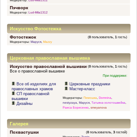
Модератор:
Lud-Mila1312
Пэчворк
Модератор:
Lud-Mila1312
Искусство Фотостежка
Фотостежок
(
0
пользователь,
1
гость)
Модераторы:
Маруся
,
Mazzy
Церковная православная вышивка
Искусство православной вышивки
(
0
пользователь,
1
гость)
Все о православной вышивке
При поддержке:
Все об изделиях для
Церковные праздники
православных храмов
Мастер-класс
СП православной
Модераторы:
Пимошка
,
Domnina
,
вышивки
nestyzaya
,
Маруся
,
Татьяна-золотошвейка
,
Дизайны
Раиса Борисенко
,
smeyanova
Галерея
Похвастушки
(
0
пользователь,
3
гостей)
Модератор:
Tomin