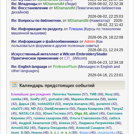
Re: Младенцы
от
MDiamandM
(
Люди
)
2026-08-02, 22:32:38
Re: Восстановление
от
MDiamandM
(
Тематическая библиотека
дизайнов
)
2026-08-02, 22:25:03
Re: Вопросы по библиотеке.
от
MDiamandM
(
Навигатор
)
2026-
08-02, 22:11:42
Re: Информация по разделу.
от
Плюшка
(
Курсы по технологии
машинной вышивки
)
2026-06-29, 18:22:08
Re: Информация о файлообменниках
от
Admin
(
Как
пользоваться форумом и другие полезные советы
)
2026-06-21, 12:24:25
Искусственный интеллект и Wilcom EmbroideryStudio
Практическое применение
от
СП_
(
Wilcom
)
2026-04-23, 12:34:18
Re: English language
от
ProfessorPlum
(
Messages in English and
other languages
)
2026-04-16, 21:23:01
Календарь предстоящих событий
Ближайшие дни рождения:
Леночка Чаленко
(57)
,
ТИВ
(69)
,
Nusj
(65)
,
cemka
(49)
,
ЗояРу
(47)
,
gurnalist
(46)
,
Марина Иванова
(58)
,
lauwa
(42)
,
Дарья
(36)
,
hobbi2014
(53)
,
maryia dunaeva
(45)
,
gurammi
(42)
,
nba373
(40)
,
ND
(51)
,
DarkЕлизавета
(50)
,
Лаура Казарова
(49)
,
TanyaZ
(45)
,
NATALCA
(51)
,
Юлия Гостева
(47)
,
Olga_63
,
abkrrl
(45)
,
Светлана
Киреева
(47)
,
галина сахарова
(68)
,
Ольга Становкова
(53)
,
catlis.k
(44)
,
Андрей Зачепилов
(30)
,
kireeva
(47)
,
Людмила Патрикеева
(66)
,
Arnold1352
(40)
,
Лариса Оводнева
(68)
,
Алексей Сахаров
(47)
,
truez_9
(50)
,
Нонна
(48)
,
b_o_r_m_a_n
(56)
,
Фиора
(45)
,
oksanochka
(41)
,