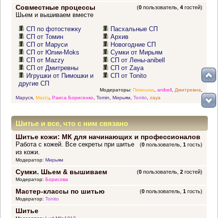
Совместные процессы
(
0
пользователь,
4
гостей)
Шьем и вышиваем вместе
СП по фотостежку
Пасхальные СП
СП от Томин
Архив
СП от Маруси
Новогодние СП
СП от Юлии-Moks
Сумки от Мирьям
СП от Mazzy
СП от Лены-anibell
СП от Дмитревны
СП от Zaya
Игрушки от Пимошки и
СП от Tonito
другие СП
Модераторы:
Пимошка
,
anibell
,
Дмитревна
,
Маруся
,
Mazzy
,
Раиса Борисенко
,
Tomin
,
Мирьям
,
Tonito
,
zaya
Шитье и все, что с ним связано
Шитье кожи: МК для начинающих и профессионалов
Работа с кожей. Все секреты при шитье
(
0
пользователь,
1
гость)
из кожи.
Модератор:
Мирьям
Сумки. Шьем & вышиваем
(
0
пользователь,
2
гостей)
Модератор:
Борисова
Мастер-классы по шитью
(
0
пользователь,
1
гость)
Модератор:
Tonito
Шитье