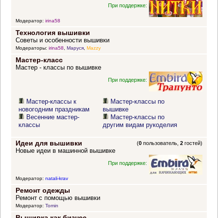
При поддержке:
Модератор:
irina58
Технология вышивки
Советы и особенности вышивки
Модераторы:
irina58
,
Маруся
,
Mazzy
Мастер-класс
Мастер - классы по вышивке
При поддержке:
Мастер-классы к
Мастер-классы по
новогодним праздникам
вышивке
Весенние мастер-
Мастер-классы по
классы
другим видам рукоделия
Идеи для вышивки
(
0
пользователь,
2
гостей)
Новые идеи в машинной вышивке
При поддержке:
Модератор:
natali-krav
Ремонт одежды
Ремонт с помощью вышивки
Модератор:
Tomin
Вышивка как бизнес