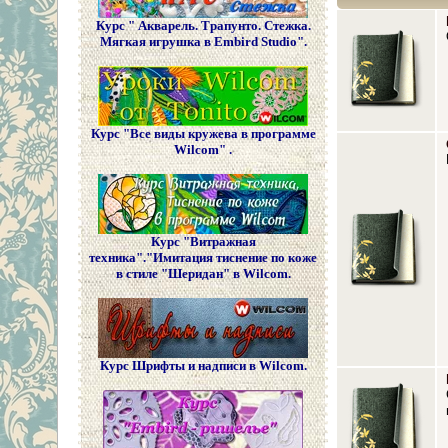
Курс " Акварель. Трапунто. Стежка.
Мягкая игрушка в Embird Studio".
Курс "Все виды кружева в программе
Wilcom" .
Курс "Витражная
техника"."Имитация тиснение по коже
в стиле "Шеридан" в Wilcom.
Курс Шрифты и надписи в Wilcom.