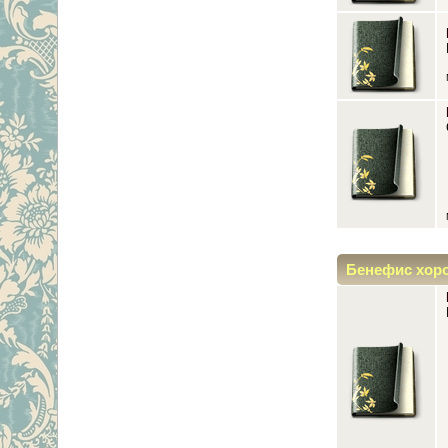
Бенефис хор