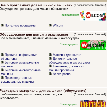
Все о программах для машинной вышивки
(
0
пользователь,
3
гостей)
Обсуждение программ для машинной вышивки
При поддержке:
Полезные программы
Wilcom
Оборудование для шитья и вышивания
(
0
пользователь,
3
гостей)
Всё о вышивальных, швейных машинах и аксессуарах
При поддержке:
Правила, информация,
Машины для шитья
объявления
Дополнительное
Бытовые вышивальные
оборудование и аксессуары
машины
Типичные для многих
Бытовые многоигольные
машин проблемы
машины
Всяко-разно
Производственные
вышивальные машины
Расходные материалы для вышивки (обсуждение)
Стабилизаторы, нитки, ткани, качество, как
(
0
пользователь,
3
гостей)
использовать
При поддержке: