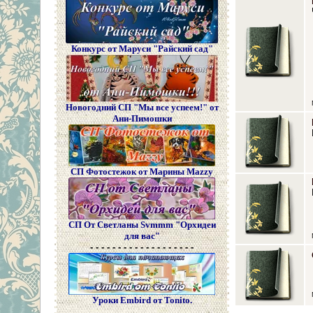
Конкурс от Маруси "Райский сад"
Новогодний СП "Мы все успеем!" от
Ани-Пимошки
СП Фотостежок от Марины Mazzy
СП От Светланы Svmmm "Орхидеи
для вас"
- - - - - - - - - - - - - - - - - - -
Уроки Embird от Tonito.