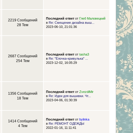
Последний ответ
от
Глеб Маловецкий
2219 Сообщений
в
Re: Смещение дизайна выш...
28 Тем
2023-06-10, 21:01:36
Последний ответ
от
tasha3
2687 Сообщений
в
Re: "Елочка-кривулька" ...
254 Тем
2023-12-02, 16:05:29
Последний ответ
от
ZvezdiMir
1356 Сообщений
в
Re: Идеи для вышивки. Чт...
18 Тем
2023-04-06, 01:30:39
Последний ответ
от
bylinka
1414 Сообщений
в
Re: РЕМОНТ ОДЕЖДЫ
4 Тем
2022-01-16, 11:11:41