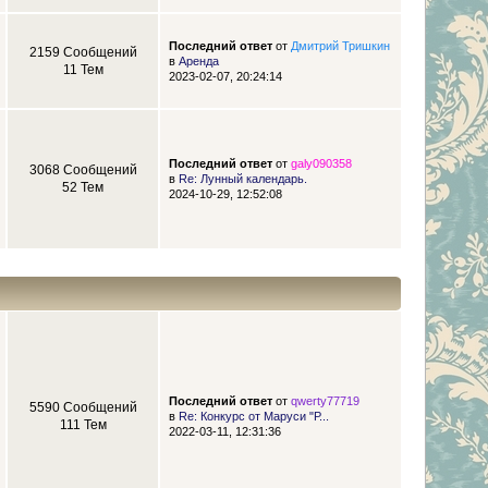
Последний ответ
от
Дмитрий Тришкин
2159 Сообщений
в
Аренда
11 Тем
2023-02-07, 20:24:14
Последний ответ
от
galy090358
3068 Сообщений
в
Re: Лунный календарь.
52 Тем
2024-10-29, 12:52:08
Последний ответ
от
qwerty77719
5590 Сообщений
в
Re: Конкурс от Маруси "Р...
111 Тем
2022-03-11, 12:31:36