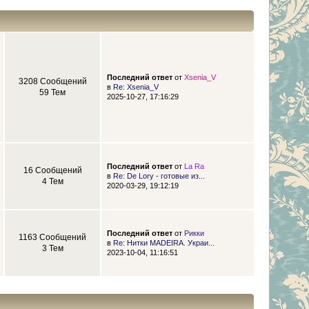
Последний ответ
от
Xsenia_V
3208 Сообщений
в
Re: Xsenia_V
59 Тем
2025-10-27, 17:16:29
Последний ответ
от
La Ra
16 Сообщений
в
Re: De Lory - готовые из...
4 Тем
2020-03-29, 19:12:19
Последний ответ
от
Рикки
1163 Сообщений
в
Re: Нитки MADEIRA. Украи...
3 Тем
2023-10-04, 11:16:51