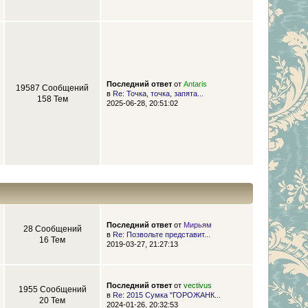
Последний ответ
от
Antaris
19587 Сообщений
в
Re: Точка, точка, запята...
158 Тем
2025-06-28, 20:51:02
Последний ответ
от
Мирьям
28 Сообщений
в
Re: Позвольте представит...
16 Тем
2019-03-27, 21:27:13
Последний ответ
от
vectivus
1955 Сообщений
в
Re: 2015 Сумка "ГОРОЖАНК...
20 Тем
2024-01-26, 20:32:53