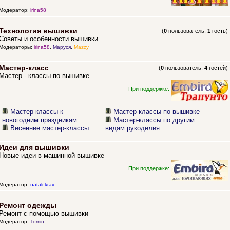
Модератор:
irina58
Технология вышивки
(
0
пользователь,
1
гость)
Советы и особенности вышивки
Модераторы:
irina58
,
Маруся
,
Mazzy
Мастер-класс
(
0
пользователь,
4
гостей)
Мастер - классы по вышивке
При поддержке:
Мастер-классы к
Мастер-классы по вышивке
новогодним праздникам
Мастер-классы по другим
Весенние мастер-классы
видам рукоделия
Идеи для вышивки
Новые идеи в машинной вышивке
При поддержке:
Модератор:
natali-krav
Ремонт одежды
Ремонт с помощью вышивки
Модератор:
Tomin