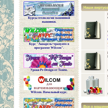
Наши виртуо
Курсы технология машинной
вышивки.
Курс "Акварель+трапунто в
программе Wilcom".
Уроки Pe-Design от Tonito.
Wilcom. Начальный курс.
Все о машин