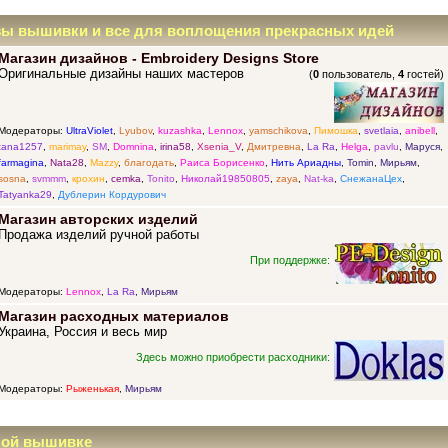
зы вышивки и все для воплощения прекрасных идей
Магазин дизайнов - Embroidery Designs Store
Оригинальные дизайны наших мастеров
(
0
пользователь,
4
гостей)
Модераторы:
UltraViolet
,
Lyubov
,
kuzashka
,
Lennox
,
yamschikova
,
Пимошка
,
svetlaia
,
anibell
,
tana1257
,
marimay
,
SM
,
Domnina
,
irina58
,
Xsenia_V
,
Дмитревна
,
La Ra
,
Helga
,
pavlu
,
Маруся
,
farmagina
,
Nata28
,
Mazzy
,
благодать
,
Раиса Борисенко
,
Нить Ариадны
,
Tomin
,
Мирьям
,
sosna
,
svmmm
,
крохин
,
cemka
,
Tonito
,
Николай19850805
,
zaya
,
Nat-ka
,
СнежанаЦех
,
Tatyanka29
,
Дублерин Кордурович
Магазин авторских изделий
Продажа изделий ручной работы
При поддержке:
Модераторы:
Lennox
,
La Ra
,
Мирьям
Магазин расходных материалов
Украина, Россия и весь мир
Здесь можно приобрести расходники:
Модераторы:
Рыженькая
,
Мирьям
ной вышивке