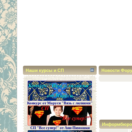
Наши курсы и СП
Новости Фор
Конкурс от Маруси "Вязь с лилиями"
Информбюро
СП "Все супер!" от Ани-Пимошки