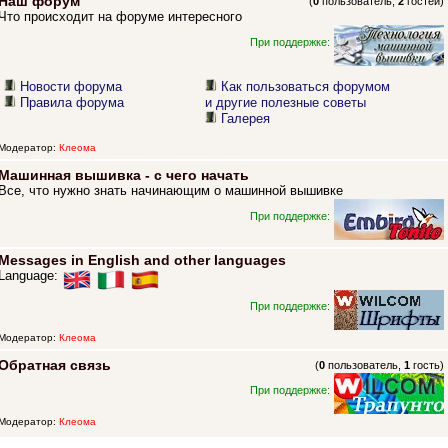
Наш форум
(
0
пользователь,
2
гостей)
Что происходит на форуме интересного
При поддержке:
Новости форума
Как пользоваться форумом
Правила форума
и другие полезные советы
Галерея
Модератор:
Клеома
Машинная вышивка - с чего начать
Все, что нужно знать начинающим о машинной вышивке
При поддержке:
Messages in English and other languages
Language:
При поддержке:
Модератор:
Клеома
Обратная связь
(
0
пользователь,
1
гость)
При поддержке:
Модератор:
Клеома