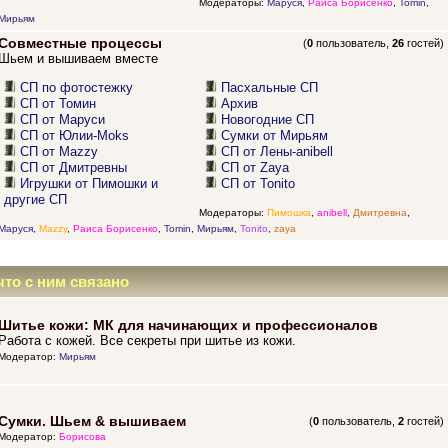
Модераторы:
Маруся
,
Раиса Борисенко
,
Tomin
,
Мирьям
Совместные процессы
(
0
пользователь,
26
гостей)
Шьем и вышиваем вместе
СП по фотостежку
Пасхальные СП
СП от Томин
Архив
СП от Маруси
Новогодние СП
СП от Юлии-Moks
Сумки от Мирьям
СП от Mazzy
СП от Лены-anibell
СП от Дмитревны
СП от Zaya
Игрушки от Пимошки и
СП от Tonito
другие СП
Модераторы:
Пимошка
,
anibell
,
Дмитревна
,
Маруся
,
Mazzy
,
Раиса Борисенко
,
Tomin
,
Мирьям
,
Tonito
,
zaya
что с ним связано
Шитье кожи: МК для начинающих и профессионалов
Работа с кожей. Все секреты при шитье из кожи.
Модератор:
Мирьям
Сумки. Шьем & вышиваем
(
0
пользователь,
2
гостей)
Модератор:
Борисова