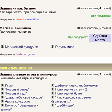
Вышивка как бизнес
(
0
пользователь,
4
гостей)
Как заработать при помощи вышивки
При поддержке:
Модераторы:
Клеома
,
natali-krav
Магия и вышивка
(
0
пользователь,
5
гостей)
Обережная вышивка
При поддержке:
Магический сундучок
Голубь мира
Модераторы:
iredkova
,
gettas
ошего настроения
Вышивальные игры и конкурсы
(
0
пользователь,
3
гостей)
Вышивальные игры и конкурсы
Игры
Дефиле наших любимчиков
"Розовый этюд"
Новогодние затеи - 2
"Розовый сад"
Новогодний букет
"Дарю тебе своё сердце"
"Как хороши, как свежи
Архив конкурсов
были розы..."
Конкурс "Вышиваем к
"Шебби-шик"
школе"