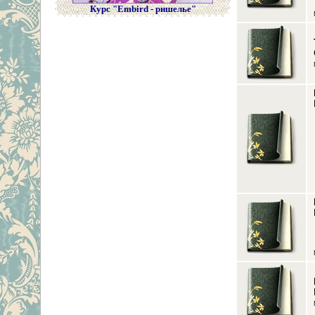
Курс "Embird - ришелье"