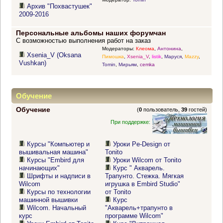
Архив "Похвастушек"
2009-2016
Персональные альбомы наших форумчан
С возможностью выполнения работ на заказ
Модераторы:
Клеома
,
Антонина
,
Xsenia_V (Oksana
Пимошка
,
Xsenia_V
,
listik
,
Маруся
,
Mazzy
,
Vushkan)
Tomin
,
Мирьям
,
cemka
Обучение
Обучение
(
0
пользователь,
39
гостей)
При поддержке:
Курсы "Компьютер и
Уроки Pe-Design от
вышивальная машина"
Tonito
Курсы "Embird для
Уроки Wilcom от Tonito
начинающих"
Курс " Акварель.
Шрифты и надписи в
Трапунто. Стежка. Мягкая
Wilcom
игрушка в Embird Studio"
Курсы по технологии
от Tonito
машинной вышивки
Курс
Wilcom. Начальный
"Акварель+трапунто в
курс
программе Wilcom"