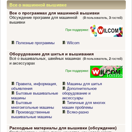
Все о машинной вышивке
Все о программах для машинной вышивки
Обсуждение программ для машинной
(
0
пользователь,
3
гостей)
вышивки
При поддержке:
Полезные программы
Wilcom
Оборудование для шитья и вышивания
Всё о вышивальных, швейных машинах
(
0
пользователь,
2
гостей)
и аксессуарах
При поддержке:
Правила, информация,
Машины для шитья
объявления
Дополнительное
Бытовые вышивальные
оборудование и
машины
аксессуары
Бытовые
Типичные для многих
многоигольные машины
машин проблемы
Производственные
Всяко-разно
вышивальные машины
Расходные материалы для вышивки (обсуждение)