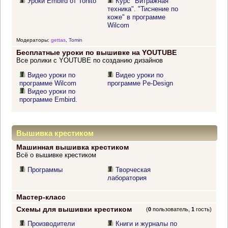
Уроки Embird от Tonito
Курс "Витражная
техника". "Тиснение по
коже" в программе
Wilcom
Модераторы:
gettas
,
Tomin
Бесплатные уроки по вышивке на YOUTUBE
Все ролики с YOUTUBE по созданию дизайнов
Видео уроки по
Видео уроки по
программе Wilcom
программе Pe-Design
Видео уроки по
программе Embird.
Вышивка крестиком
Машинная вышивка крестиком
Всё о вышивке крестиком
Программы
Творческая
лаборатория
Мастер-класс
Схемы для вышивки крестиком
(
0
пользователь,
1
гость)
Производители
Книги и журналы по