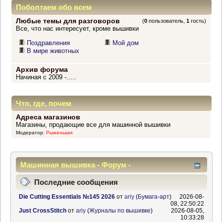
Поболтаем обо всем
Любые темы для разговоров
(
0
пользователь,
1
гость)
Все, что нас интересует, кроме вышивки
Поздравления
Мой дом
В мире животных
Архив форума
Начиная с 2009 -.....
Что, где, почем
Адреса магазинов
Магазины, продающие все для машинной вышивки
Модератор:
Рыженькая
Машинная вышивка - Форум -
Информационный центр
Последние сообщения
Die Cutting Essentials №145 2026
от
ariy
(
Бумага-арт
)
2026-08-
08, 22:50:22
Just CrossStitch
от
ariy
(
Журналы по вышивке
)
2026-08-05,
10:33:28