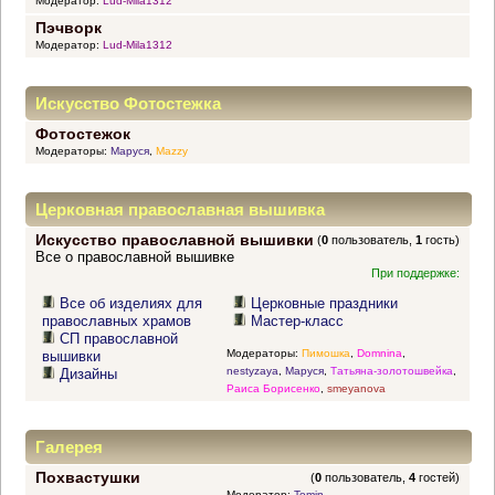
Модератор:
Lud-Mila1312
Пэчворк
Модератор:
Lud-Mila1312
Искусство Фотостежка
Фотостежок
Модераторы:
Маруся
,
Mazzy
Церковная православная вышивка
Искусство православной вышивки
(
0
пользователь,
1
гость)
Все о православной вышивке
При поддержке:
Все об изделиях для
Церковные праздники
православных храмов
Мастер-класс
СП православной
Модераторы:
Пимошка
,
Domnina
,
вышивки
nestyzaya
,
Маруся
,
Татьяна-золотошвейка
,
Дизайны
Раиса Борисенко
,
smeyanova
Галерея
Похвастушки
(
0
пользователь,
4
гостей)
Модератор:
Tomin