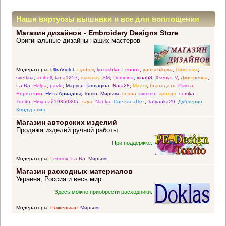
Наши виртуозы вышивки и все для воплощения
Магазин дизайнов - Embroidery Designs Store
прекрасных идей
Оригинальные дизайны наших мастеров
Модераторы:
UltraViolet
,
Lyubov
,
kuzashka
,
Lennox
,
yamschikova
,
Пимошка
,
svetlaia
,
anibell
,
tana1257
,
marimay
,
SM
,
Domnina
,
irina58
,
Xsenia_V
,
Дмитревна
,
La Ra
,
Helga
,
pavlu
,
Маруся
,
farmagina
,
Nata28
,
Mazzy
,
благодать
,
Раиса
Борисенко
,
Нить Ариадны
,
Tomin
,
Мирьям
,
sosna
,
svmmm
,
крохин
,
cemka
,
Tonito
,
Николай19850805
,
zaya
,
Nat-ka
,
СнежанаЦех
,
Tatyanka29
,
Дублерин
Кордурович
Магазин авторских изделий
Продажа изделий ручной работы
При поддержке:
Модераторы:
Lennox
,
La Ra
,
Мирьям
Магазин расходных материалов
Украина, Россия и весь мир
Здесь можно приобрести расходники:
Модераторы:
Рыженькая
,
Мирьям