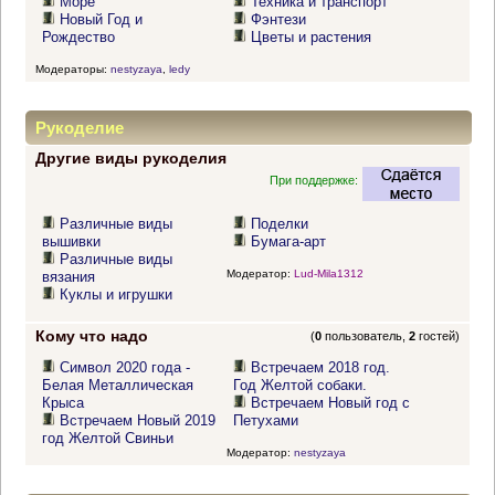
Море
Техника и транспорт
Новый Год и
Фэнтези
Рождество
Цветы и растения
Модераторы:
nestyzaya
,
ledy
Рукоделие
Другие виды рукоделия
При поддержке:
Различные виды
Поделки
вышивки
Бумага-арт
Различные виды
Модератор:
Lud-Mila1312
вязания
Куклы и игрушки
Кому что надо
(
0
пользователь,
2
гостей)
Символ 2020 года -
Встречаем 2018 год.
Белая Металлическая
Год Желтой собаки.
Крыса
Встречаем Новый год с
Встречаем Новый 2019
Петухами
год Желтой Свиньи
Модератор:
nestyzaya