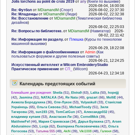
Jolis torchons au point de croix 2019
от
ariy
(
Книги по вышивке
)
2026-08-04, 16:00:06
Re: Футбол
от
MDiamandM
(
Спорт
)
2026-08-02, 22:37:30
Re: Младенцы
от
MDiamandM
(
Люди
)
2026-08-02, 22:32:38
Re: Восстановление
от
MDiamandM
(
Тематическая библиотека
дизайнов
)
2026-08-02, 22:25:03
Re: Вопросы по библиотеке.
от
MDiamandM
(
Навигатор
)
2026-
08-02, 22:11:42
Re: Информация по разделу.
от
Плюшка
(
Курсы по технологии
машинной вышивки
)
2026-06-29, 18:22:08
Re: Информация о файлообменниках
от
Admin
(
Как
пользоваться форумом и другие полезные советы
)
2026-06-21, 12:24:25
Искусственный интеллект и Wilcom EmbroideryStudio
Практическое применение
от
СП_
(
Wilcom
)
2026-04-23, 12:34:18
Календарь предстоящих событий
Ближайшие дни рождения:
Sheila
(51)
,
Elvira9
(63)
,
Lalita
(50)
,
hopejjj
(42)
,
Jasmina
(51)
,
NATALKA
(54)
,
Re Nata
(49)
,
grazart
(66)
,
MolliE
(44)
,
Анжела Бородухина
(36)
,
Оле-Лукое
(53)
,
Yulyaskull
(33)
,
Станіслав
Українець
(65)
,
Ольга Сивова
(51)
,
MichaelToody
(51)
,
Зиля
Тагирова
(29)
,
sun193
(29)
,
TomCatGun
(47)
,
Александр032
(45)
,
владимир купаев
(53)
,
Анастасия Ли
(36)
,
CornellMck
(39)
,
MatthewFef
(44)
,
Мария Стриевская
(34)
,
Дарья Булкина
(27)
,
Arsen
Abduraimov
(50)
,
Lusja
(62)
,
Екатерина Полковничева
(42)
,
Ольга
Погосова
(53)
,
Татьяна 555
(49)
,
AkiN
(39)
,
Viki1008
(48)
,
Галюня
(58)
,