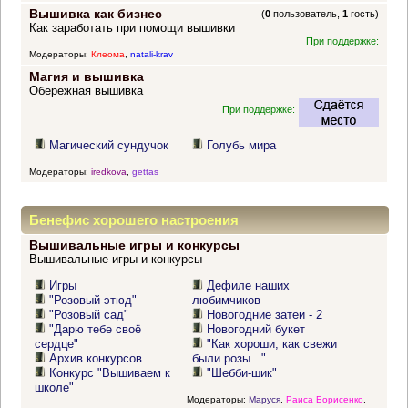
Вышивка как бизнес
(
0
пользователь,
1
гость)
Как заработать при помощи вышивки
При поддержке:
Модераторы:
Клеома
,
natali-krav
Магия и вышивка
Обережная вышивка
При поддержке:
Магический сундучок
Голубь мира
Модераторы:
iredkova
,
gettas
Бенефис хорошего настроения
Вышивальные игры и конкурсы
Вышивальные игры и конкурсы
Игры
Дефиле наших
"Розовый этюд"
любимчиков
"Розовый сад"
Новогодние затеи - 2
"Дарю тебе своё
Новогодний букет
сердце"
"Как хороши, как свежи
Архив конкурсов
были розы..."
Конкурс "Вышиваем к
"Шебби-шик"
школе"
Модераторы:
Маруся
,
Раиса Борисенко
,