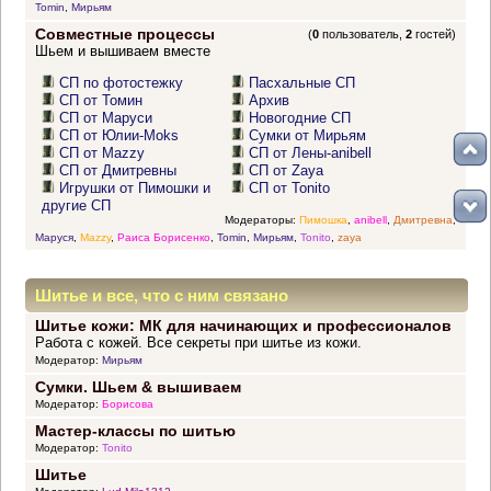
Tomin
,
Мирьям
Совместные процессы
(
0
пользователь,
2
гостей)
Шьем и вышиваем вместе
СП по фотостежку
Пасхальные СП
СП от Томин
Архив
СП от Маруси
Новогодние СП
СП от Юлии-Moks
Сумки от Мирьям
СП от Mazzy
СП от Лены-anibell
СП от Дмитревны
СП от Zaya
Игрушки от Пимошки и
СП от Tonito
другие СП
Модераторы:
Пимошка
,
anibell
,
Дмитревна
,
Маруся
,
Mazzy
,
Раиса Борисенко
,
Tomin
,
Мирьям
,
Tonito
,
zaya
Шитье и все, что с ним связано
Шитье кожи: МК для начинающих и профессионалов
Работа с кожей. Все секреты при шитье из кожи.
Модератор:
Мирьям
Сумки. Шьем & вышиваем
Модератор:
Борисова
Мастер-классы по шитью
Модератор:
Tonito
Шитье