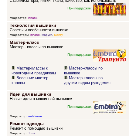
Стабилизаторы, нитки, ткани, качество, как использовать
При поддержке:
Модератор:
irina58
Технология вышивки
Советы и особенности вышивки
Модераторы:
irina58
,
Маруся
,
Mazzy
Мастер-класс
Мастер - классы по вышивке
При поддержке:
Мастер-классы к
Мастер-классы по
новогодним праздникам
вышивке
Весенние мастер-
Мастер-классы по
классы
другим видам рукоделия
Идеи для вышивки
Новые идеи в машинной вышивке
При поддержке:
Модератор:
natali-krav
Ремонт одежды
Ремонт с помощью вышивки
Модератор:
Tomin