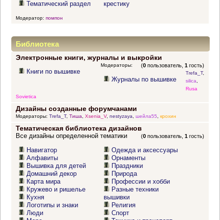
Тематический раздел
крестику
Модератор:
помпон
Библиотека
Электронные книги, журналы и выкройки
Модераторы:
(
0
пользователь,
1
гость)
Книги по вышивке
Trefa_T
,
Журналы по вышивке
silica
,
Rusa
Sovietica
Дизайны созданные форумчанами
Модераторы:
Trefa_T
,
Тиша
,
Xsenia_V
,
nestyzaya
,
шейла55
,
крохин
Тематическая библиотека дизайнов
Все дизайны определенной тематики
(
0
пользователь,
1
гость)
Навигатор
Одежда и аксессуары
Алфавиты
Орнаменты
Вышивка для детей
Праздники
Домашний декор
Природа
Карта мира
Профессии и хобби
Кружево и ришелье
Разные техники
Кухня
вышивки
Логотипы и знаки
Религия
Люди
Спорт