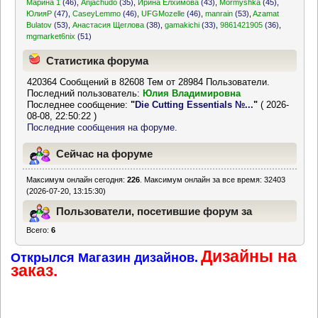
Марина 1
(46)
,
Anjachudo
(35)
,
Ирина Елхимова
(43)
,
Mormyshka
(45)
,
ЮлияР
(47)
,
CaseyLemmo
(46)
,
UFGMozelle
(46)
,
manrain
(53)
,
Azamat
Bulatov
(53)
,
Анастасия Щеглова
(38)
,
gamakichi
(33)
,
9861421905
(36)
,
mgmarket6nix
(51)
Статистика форума
420364 Сообщений в 82608 Тем от 28984 Пользователи.
Последний пользователь:
Юлия Владимировна
Последнее сообщение:
"
Die Cutting Essentials №...
"
( 2026-
08-08, 22:50:22 )
Последние сообщения на форуме.
Сейчас на форуме
Максимум онлайн сегодня:
226
. Максимум онлайн за все время: 32403
(2026-07-20, 13:15:30)
Пользователи, посетившие форум за
Всего:
6
последние 24 часа
Дизайны на
Открылся Магазин дизайнов.
заказ.