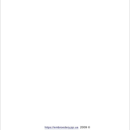
https://embroedery.pp.ua
2009 ©