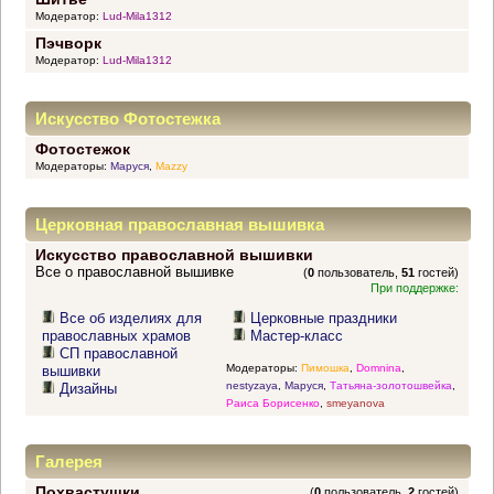
Модератор:
Lud-Mila1312
Пэчворк
Модератор:
Lud-Mila1312
Искусство Фотостежка
Фотостежок
Модераторы:
Маруся
,
Mazzy
Церковная православная вышивка
Искусство православной вышивки
Все о православной вышивке
(
0
пользователь,
51
гостей)
При поддержке:
Все об изделиях для
Церковные праздники
православных храмов
Мастер-класс
СП православной
Модераторы:
Пимошка
,
Domnina
,
вышивки
nestyzaya
,
Маруся
,
Татьяна-золотошвейка
,
Дизайны
Раиса Борисенко
,
smeyanova
Галерея
Похвастушки
(
0
пользователь,
2
гостей)