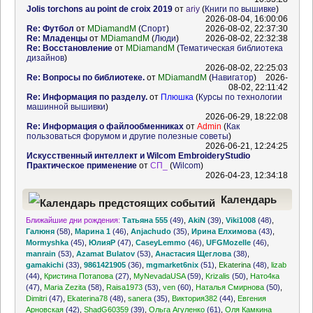
Jolis torchons au point de croix 2019
от
ariy
(
Книги по вышивке
)
2026-08-04, 16:00:06
Re: Футбол
от
MDiamandM
(
Спорт
)
2026-08-02, 22:37:30
Re: Младенцы
от
MDiamandM
(
Люди
)
2026-08-02, 22:32:38
Re: Восстановление
от
MDiamandM
(
Тематическая библиотека
дизайнов
)
2026-08-02, 22:25:03
Re: Вопросы по библиотеке.
от
MDiamandM
(
Навигатор
)
2026-
08-02, 22:11:42
Re: Информация по разделу.
от
Плюшка
(
Курсы по технологии
машинной вышивки
)
2026-06-29, 18:22:08
Re: Информация о файлообменниках
от
Admin
(
Как
пользоваться форумом и другие полезные советы
)
2026-06-21, 12:24:25
Искусственный интеллект и Wilcom EmbroideryStudio
Практическое применение
от
СП_
(
Wilcom
)
2026-04-23, 12:34:18
Календарь
Ближайшие дни рождения:
Татьяна 555
(49)
,
AkiN
(39)
,
Viki1008
(48)
,
предстоящих событий
Галюня
(58)
,
Марина 1
(46)
,
Anjachudo
(35)
,
Ирина Елхимова
(43)
,
Mormyshka
(45)
,
ЮлияР
(47)
,
CaseyLemmo
(46)
,
UFGMozelle
(46)
,
manrain
(53)
,
Azamat Bulatov
(53)
,
Анастасия Щеглова
(38)
,
gamakichi
(33)
,
9861421905
(36)
,
mgmarket6nix
(51)
,
Ekaterina
(48)
,
lizab
(44)
,
Кристина Потапова
(27)
,
MyNevadaUSA
(59)
,
Krizalis
(50)
,
Нато4ка
(47)
,
Maria Zezita
(58)
,
Raisa1973
(53)
,
ven
(60)
,
Наталья Смирнова
(50)
,
Dimitri
(47)
,
Ekaterina78
(48)
,
sanera
(35)
,
Виктория382
(44)
,
Евгения
Арновская
(42)
,
ShadG60359
(39)
,
Ольга Агуленко
(61)
,
Оля Камкина