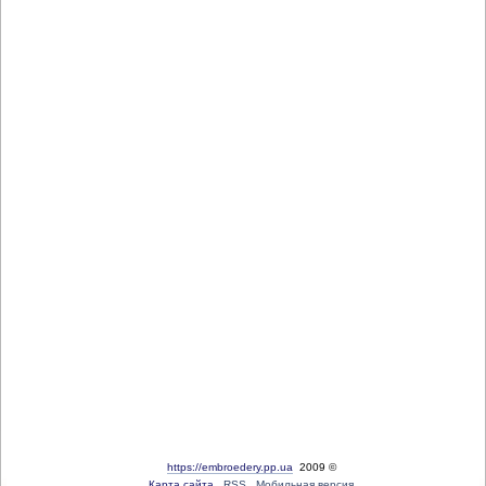
https://embroedery.pp.ua
2009 ©
Карта сайта
RSS
Мобильная версия