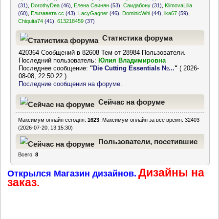
(31)
,
DorothyDea
(46)
,
Елена Сеинян
(53)
,
Саидабону
(31)
,
KlimovaLilia
(60)
,
Елизавета сс
(43)
,
LacyGagner
(46)
,
DominicWhi
(44)
,
ika67
(59)
,
Chiquita74
(41)
,
613218459
(37)
Статистика форума
420364 Сообщений в 82608 Тем от 28984 Пользователи.
Последний пользователь:
Юлия Владимировна
Последнее сообщение:
"
Die Cutting Essentials №...
"
( 2026-
08-08, 22:50:22 )
Последние сообщения на форуме.
Сейчас на форуме
Максимум онлайн сегодня:
1623
. Максимум онлайн за все время: 32403
(2026-07-20, 13:15:30)
Пользователи, посетившие
Всего:
8
форум за последние 24
Дизайны на
часа
Открылся Магазин дизайнов.
заказ.