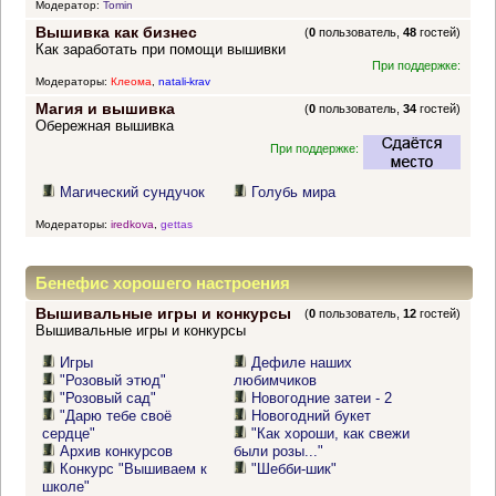
Модератор:
Tomin
Вышивка как бизнес
(
0
пользователь,
48
гостей)
Как заработать при помощи вышивки
При поддержке:
Модераторы:
Клеома
,
natali-krav
Магия и вышивка
(
0
пользователь,
34
гостей)
Обережная вышивка
При поддержке:
Магический сундучок
Голубь мира
Модераторы:
iredkova
,
gettas
Бенефис хорошего настроения
Вышивальные игры и конкурсы
(
0
пользователь,
12
гостей)
Вышивальные игры и конкурсы
Игры
Дефиле наших
"Розовый этюд"
любимчиков
"Розовый сад"
Новогодние затеи - 2
"Дарю тебе своё
Новогодний букет
сердце"
"Как хороши, как свежи
Архив конкурсов
были розы..."
Конкурс "Вышиваем к
"Шебби-шик"
школе"