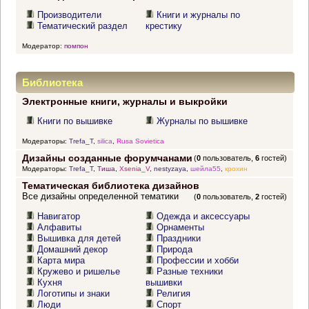
Производители
Книги и журналы по
Тематический раздел
крестику
Модератор:
помпон
Библиотека
Электронные книги, журналы и выкройки
Книги по вышивке
Журналы по вышивке
Модераторы:
Trefa_T
,
silica
,
Rusa Sovietica
Дизайны созданные форумчанами
(
0
пользователь,
6
гостей)
Модераторы:
Trefa_T
,
Тиша
,
Xsenia_V
,
nestyzaya
,
шейла55
,
крохин
Тематическая библиотека дизайнов
Все дизайны определенной тематики
(
0
пользователь,
2
гостей)
Навигатор
Одежда и аксессуары
Алфавиты
Орнаменты
Вышивка для детей
Праздники
Домашний декор
Природа
Карта мира
Профессии и хобби
Кружево и ришелье
Разные техники
Кухня
вышивки
Логотипы и знаки
Религия
Люди
Спорт