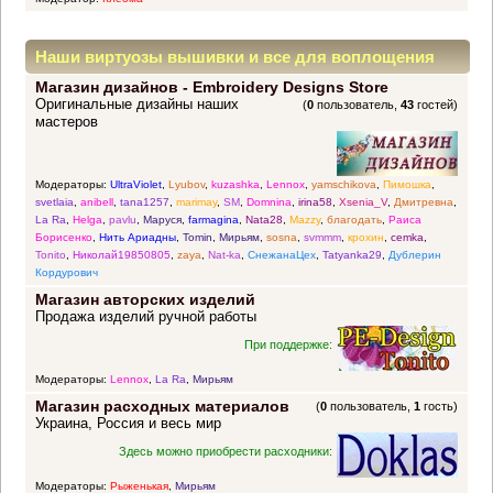
Наши виртуозы вышивки и все для воплощения
Магазин дизайнов - Embroidery Designs Store
прекрасных идей
Оригинальные дизайны наших
(
0
пользователь,
43
гостей)
мастеров
Модераторы:
UltraViolet
,
Lyubov
,
kuzashka
,
Lennox
,
yamschikova
,
Пимошка
,
svetlaia
,
anibell
,
tana1257
,
marimay
,
SM
,
Domnina
,
irina58
,
Xsenia_V
,
Дмитревна
,
La Ra
,
Helga
,
pavlu
,
Маруся
,
farmagina
,
Nata28
,
Mazzy
,
благодать
,
Раиса
Борисенко
,
Нить Ариадны
,
Tomin
,
Мирьям
,
sosna
,
svmmm
,
крохин
,
cemka
,
Tonito
,
Николай19850805
,
zaya
,
Nat-ka
,
СнежанаЦех
,
Tatyanka29
,
Дублерин
Кордурович
Магазин авторских изделий
Продажа изделий ручной работы
При поддержке:
Модераторы:
Lennox
,
La Ra
,
Мирьям
Магазин расходных материалов
(
0
пользователь,
1
гость)
Украина, Россия и весь мир
Здесь можно приобрести расходники:
Модераторы:
Рыженькая
,
Мирьям