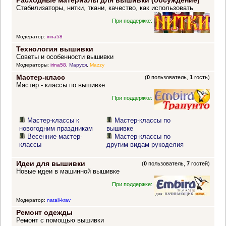
Расходные материалы для вышивки (обсуждение)
Стабилизаторы, нитки, ткани, качество, как использовать
При поддержке:
Модератор:
irina58
Технология вышивки
Советы и особенности вышивки
Модераторы:
irina58
,
Маруся
,
Mazzy
Мастер-класс
(
0
пользователь,
1
гость)
Мастер - классы по вышивке
При поддержке:
Мастер-классы к
Мастер-классы по
новогодним праздникам
вышивке
Весенние мастер-
Мастер-классы по
классы
другим видам рукоделия
Идеи для вышивки
(
0
пользователь,
7
гостей)
Новые идеи в машинной вышивке
При поддержке:
Модератор:
natali-krav
Ремонт одежды
Ремонт с помощью вышивки