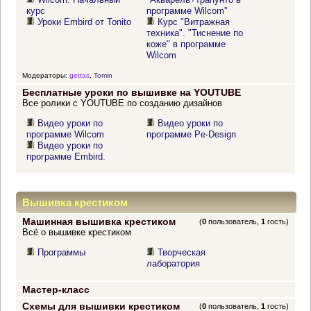
курс
программе Wilcom"
Уроки Embird от Tonito
Курс "Витражная
техника". "Тиснение по
коже" в программе
Wilcom
Модераторы:
gettas
,
Tomin
Бесплатные уроки по вышивке на YOUTUBE
Все ролики с YOUTUBE по созданию дизайнов
Видео уроки по
Видео уроки по
программе Wilcom
программе Pe-Design
Видео уроки по
программе Embird.
Вышивка крестиком
Машинная вышивка крестиком
(
0
пользователь,
1
гость)
Всё о вышивке крестиком
Программы
Творческая
лаборатория
Мастер-класс
Схемы для вышивки крестиком
(
0
пользователь,
1
гость)