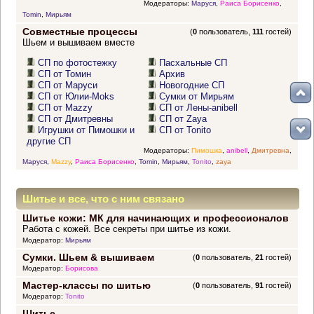
Модераторы:
Маруся
,
Раиса Борисенко
,
Tomin
,
Мирьям
Совместные процессы
(
0
пользователь,
111
гостей)
Шьем и вышиваем вместе
СП по фотостежку
Пасхальные СП
СП от Томин
Архив
СП от Маруси
Новогодние СП
СП от Юлии-Moks
Сумки от Мирьям
СП от Mazzy
СП от Лены-anibell
СП от Дмитревны
СП от Zaya
Игрушки от Пимошки и
СП от Tonito
другие СП
Модераторы:
Пимошка
,
anibell
,
Дмитревна
,
Маруся
,
Mazzy
,
Раиса Борисенко
,
Tomin
,
Мирьям
,
Tonito
,
zaya
Шитье и все, что с ним связано
Шитье кожи: МК для начинающих и профессионалов
Работа с кожей. Все секреты при шитье из кожи.
Модератор:
Мирьям
Сумки. Шьем & вышиваем
(
0
пользователь,
21
гостей)
Модератор:
Борисова
Мастер-классы по шитью
(
0
пользователь,
91
гостей)
Модератор:
Tonito
Шитье