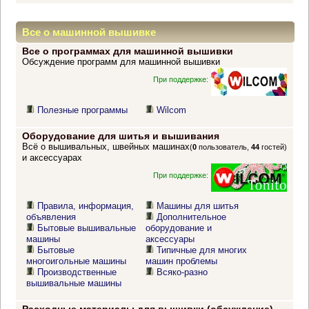
Все о машинной вышивке
Все о программах для машинной вышивки
Обсуждение программ для машинной вышивки
При поддержке:
Полезные программы
Wilcom
Оборудование для шитья и вышивания
Всё о вышивальных, швейных машинах
(
0
пользователь,
44
гостей)
и аксессуарах
При поддержке:
Правила, информация,
Машины для шитья
объявления
Дополнительное
Бытовые вышивальные
оборудование и
машины
аксессуары
Бытовые
Типичные для многих
многоигольные машины
машин проблемы
Производственные
Всяко-разно
вышивальные машины