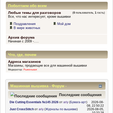
Поболтаем обо всем
Любые темы для разговоров
(
0
пользователь,
1
гость)
Все, что нас интересует, кроме вышивки
Поздравления
Мой дом
В мире животных
Архив форума
Начиная с 2009 -.....
Что, где, почем
Адреса магазинов
Магазины, продающие все для машинной вышивки
Модератор:
Рыженькая
Машинная вышивка - Форум -
Информационный центр
Последние сообщения
Die Cutting Essentials №145 2026
от
ariy
(
Бумага-арт
)
2026-08-
08, 22:50:22
Just CrossStitch
от
ariy
(
Журналы по вышивке
)
2026-08-05,
10:33:28