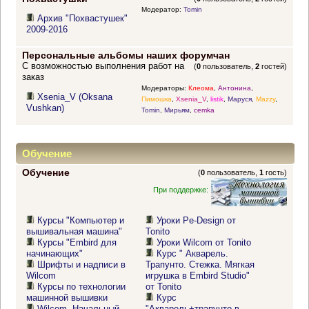
Модератор:
Tomin
Архив "Похвастушек"
2009-2016
Персональные альбомы наших форумчан
С возможностью выполнения работ на
(
0
пользователь,
2
гостей)
заказ
Модераторы:
Клеома
,
Антонина
,
Xsenia_V (Oksana
Пимошка
,
Xsenia_V
,
listik
,
Маруся
,
Mazzy
,
Vushkan)
Tomin
,
Мирьям
,
cemka
Обучение
Обучение
(
0
пользователь,
1
гость)
При поддержке:
Курсы "Компьютер и
Уроки Pe-Design от
вышивальная машина"
Tonito
Курсы "Embird для
Уроки Wilcom от Tonito
начинающих"
Курс " Акварель.
Шрифты и надписи в
Трапунто. Стежка. Мягкая
Wilcom
игрушка в Embird Studio"
Курсы по технологии
от Tonito
машинной вышивки
Курс
Wilcom. Начальный
"Акварель+трапунто в