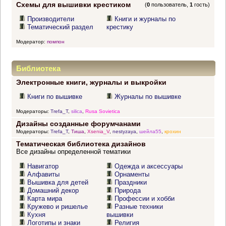
Схемы для вышивки крестиком
(
0
пользователь,
1
гость)
Производители
Книги и журналы по
Тематический раздел
крестику
Модератор:
помпон
Библиотека
Электронные книги, журналы и выкройки
Книги по вышивке
Журналы по вышивке
Модераторы:
Trefa_T
,
silica
,
Rusa Sovietica
Дизайны созданные форумчанами
Модераторы:
Trefa_T
,
Тиша
,
Xsenia_V
,
nestyzaya
,
шейла55
,
крохин
Тематическая библиотека дизайнов
Все дизайны определенной тематики
Навигатор
Одежда и аксессуары
Алфавиты
Орнаменты
Вышивка для детей
Праздники
Домашний декор
Природа
Карта мира
Профессии и хобби
Кружево и ришелье
Разные техники
Кухня
вышивки
Логотипы и знаки
Религия