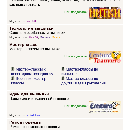
(
0
пользователь,
1
гость)
как использовать
При поддержке:
Модератор:
irina58
Технология вышивки
Советы и особенности вышивки
Модераторы:
irina58
,
Маруся
,
Mazzy
Мастер-класс
Мастер - классы по вышивке
При поддержке:
Мастер-классы к
Мастер-классы по
новогодним праздникам
вышивке
Весенние мастер-
Мастер-классы по
классы
другим видам рукоделия
Идеи для вышивки
Новые идеи в машинной вышивке
При поддержке:
Модератор:
natali-krav
Ремонт одежды
Ремонт с помощью вышивки