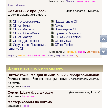
Модераторы:
Маруся
,
Раиса Борисенко
,
Tomin
,
Мирьям
Совместные процессы
(
0
пользователь,
13
гостей)
Шьем и вышиваем вместе
СП по фотостежку
Пасхальные СП
СП от Томин
Архив
СП от Маруси
Новогодние СП
СП от Юлии-Moks
Сумки от Мирьям
СП от Mazzy
СП от Лены-anibell
СП от Дмитревны
СП от Zaya
Игрушки от Пимошки и
СП от Tonito
другие СП
Модераторы:
Пимошка
,
anibell
,
Дмитревна
,
Маруся
,
Mazzy
,
Раиса Борисенко
,
Tomin
,
Мирьям
,
Tonito
,
zaya
Шитье и все, что с ним связано
Шитье кожи: МК для начинающих и профессионалов
Работа с кожей. Все секреты при шитье
(
0
пользователь,
2
гостей)
из кожи.
Модератор:
Мирьям
Сумки. Шьем & вышиваем
(
0
пользователь,
1
гость)
Модератор:
Борисова
Мастер-классы по шитью
Модератор:
Tonito