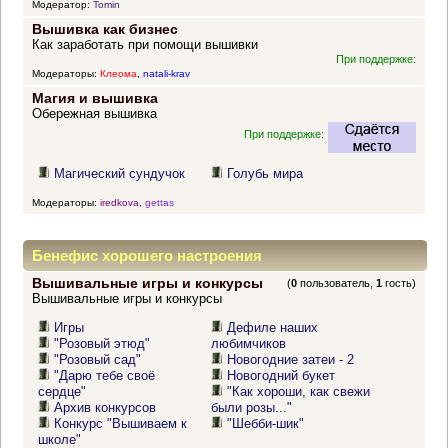
Модератор:
Tomin
Вышивка как бизнес
Как заработать при помощи вышивки
При поддержке:
Модераторы:
Клеома
,
natali-krav
Магия и вышивка
Обережная вышивка
При поддержке:
Магический сундучок
Голубь мира
Модераторы:
iredkova
,
gettas
Бенефис хорошего настроения
Вышивальные игры и конкурсы
(
0
пользователь,
1
гость)
Вышивальные игры и конкурсы
Игры
Дефиле наших
"Розовый этюд"
любимчиков
"Розовый сад"
Новогодние затеи - 2
"Дарю тебе своё
Новогодний букет
сердце"
"Как хороши, как свежи
Архив конкурсов
были розы..."
Конкурс "Вышиваем к
"Шебби-шик"
школе"