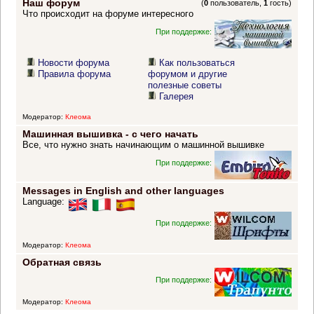
Наш форум
(
0
пользователь,
1
гость)
Что происходит на форуме интересного
При поддержке:
Новости форума
Как пользоваться
Правила форума
форумом и другие
полезные советы
Галерея
Модератор:
Клеома
Машинная вышивка - с чего начать
Все, что нужно знать начинающим о машинной вышивке
При поддержке:
Messages in English and other languages
Language:
При поддержке:
Модератор:
Клеома
Обратная связь
При поддержке:
Модератор:
Клеома