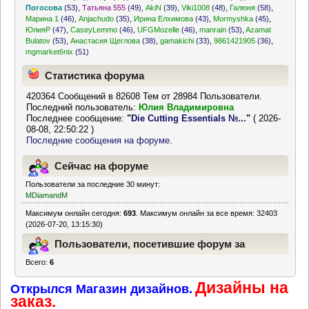
Погосова
(53)
,
Татьяна 555
(49)
,
AkiN
(39)
,
Viki1008
(48)
,
Галюня
(58)
,
Марина 1
(46)
,
Anjachudo
(35)
,
Ирина Елхимова
(43)
,
Mormyshka
(45)
,
ЮлияР
(47)
,
CaseyLemmo
(46)
,
UFGMozelle
(46)
,
manrain
(53)
,
Azamat
Bulatov
(53)
,
Анастасия Щеглова
(38)
,
gamakichi
(33)
,
9861421905
(36)
,
mgmarket6nix
(51)
Статистика форума
420364 Сообщений в 82608 Тем от 28984 Пользователи.
Последний пользователь:
Юлия Владимировна
Последнее сообщение:
"
Die Cutting Essentials №...
"
( 2026-
08-08, 22:50:22 )
Последние сообщения на форуме.
Сейчас на форуме
Пользователи за последние 30 минут:
MDiamandM
Максимум онлайн сегодня:
693
. Максимум онлайн за все время: 32403
(2026-07-20, 13:15:30)
Пользователи, посетившие форум за
Всего:
6
последние 24 часа
Дизайны на
Открылся Магазин дизайнов.
заказ.