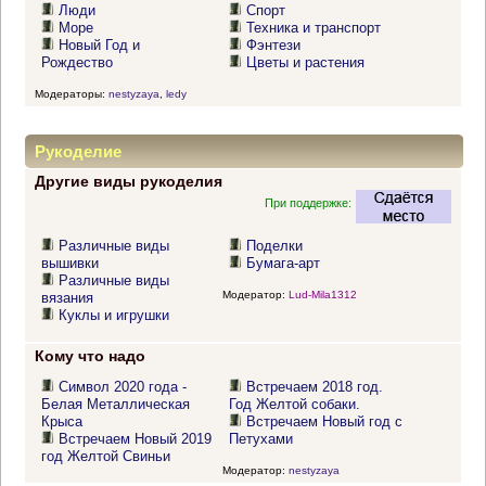
Люди
Спорт
Море
Техника и транспорт
Новый Год и
Фэнтези
Рождество
Цветы и растения
Модераторы:
nestyzaya
,
ledy
Рукоделие
Другие виды рукоделия
При поддержке:
Различные виды
Поделки
вышивки
Бумага-арт
Различные виды
Модератор:
Lud-Mila1312
вязания
Куклы и игрушки
Кому что надо
Символ 2020 года -
Встречаем 2018 год.
Белая Металлическая
Год Желтой собаки.
Крыса
Встречаем Новый год с
Встречаем Новый 2019
Петухами
год Желтой Свиньи
Модератор:
nestyzaya