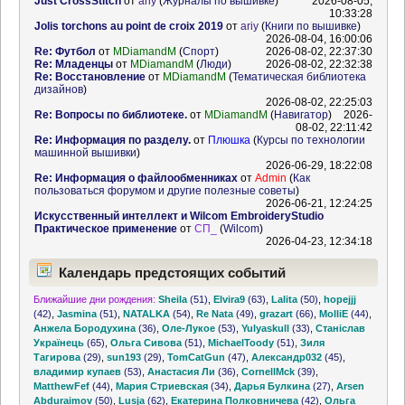
Just CrossStitch
от
ariy
(
Журналы по вышивке
)
2026-08-05,
10:33:28
Jolis torchons au point de croix 2019
от
ariy
(
Книги по вышивке
)
2026-08-04, 16:00:06
Re: Футбол
от
MDiamandM
(
Спорт
)
2026-08-02, 22:37:30
Re: Младенцы
от
MDiamandM
(
Люди
)
2026-08-02, 22:32:38
Re: Восстановление
от
MDiamandM
(
Тематическая библиотека
дизайнов
)
2026-08-02, 22:25:03
Re: Вопросы по библиотеке.
от
MDiamandM
(
Навигатор
)
2026-
08-02, 22:11:42
Re: Информация по разделу.
от
Плюшка
(
Курсы по технологии
машинной вышивки
)
2026-06-29, 18:22:08
Re: Информация о файлообменниках
от
Admin
(
Как
пользоваться форумом и другие полезные советы
)
2026-06-21, 12:24:25
Искусственный интеллект и Wilcom EmbroideryStudio
Практическое применение
от
СП_
(
Wilcom
)
2026-04-23, 12:34:18
Календарь предстоящих событий
Ближайшие дни рождения:
Sheila
(51)
,
Elvira9
(63)
,
Lalita
(50)
,
hopejjj
(42)
,
Jasmina
(51)
,
NATALKA
(54)
,
Re Nata
(49)
,
grazart
(66)
,
MolliE
(44)
,
Анжела Бородухина
(36)
,
Оле-Лукое
(53)
,
Yulyaskull
(33)
,
Станіслав
Українець
(65)
,
Ольга Сивова
(51)
,
MichaelToody
(51)
,
Зиля
Тагирова
(29)
,
sun193
(29)
,
TomCatGun
(47)
,
Александр032
(45)
,
владимир купаев
(53)
,
Анастасия Ли
(36)
,
CornellMck
(39)
,
MatthewFef
(44)
,
Мария Стриевская
(34)
,
Дарья Булкина
(27)
,
Arsen
Abduraimov
(50)
,
Lusja
(62)
,
Екатерина Полковничева
(42)
,
Ольга