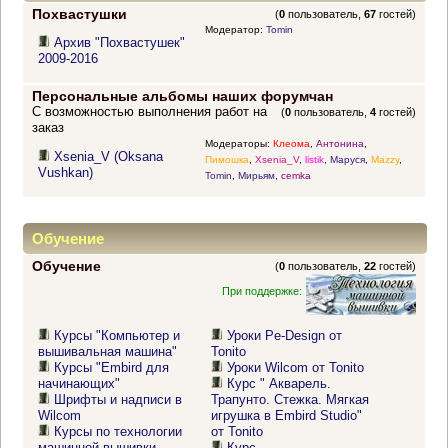
Похвастушки
(
0
пользователь,
67
гостей)
Модератор:
Tomin
Архив "Похвастушек"
2009-2016
Персональные альбомы наших форумчан
С возможностью выполнения работ на
(
0
пользователь,
4
гостей)
заказ
Модераторы:
Клеома
,
Антонина
,
Xsenia_V (Oksana
Пимошка
,
Xsenia_V
,
listik
,
Маруся
,
Mazzy
,
Vushkan)
Tomin
,
Мирьям
,
cemka
Обучение
Обучение
(
0
пользователь,
22
гостей)
При поддержке:
Курсы "Компьютер и
Уроки Pe-Design от
вышивальная машина"
Tonito
Курсы "Embird для
Уроки Wilcom от Tonito
начинающих"
Курс " Акварель.
Шрифты и надписи в
Трапунто. Стежка. Мягкая
Wilcom
игрушка в Embird Studio"
Курсы по технологии
от Tonito
машинной вышивки
Курс