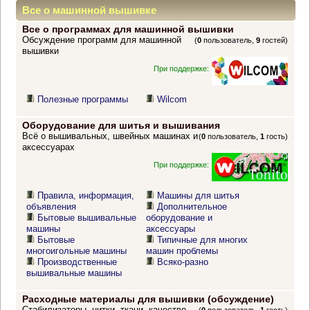
Все о машинной вышивке
Все о программах для машинной вышивки
Обсуждение программ для машинной
(
0
пользователь,
9
гостей)
вышивки
При поддержке:
Полезные программы
Wilcom
Оборудование для шитья и вышивания
Всё о вышивальных, швейных машинах и
(
0
пользователь,
1
гость)
аксессуарах
При поддержке:
Правила, информация,
Машины для шитья
объявления
Дополнительное
Бытовые вышивальные
оборудование и
машины
аксессуары
Бытовые
Типичные для многих
многоигольные машины
машин проблемы
Производственные
Всяко-разно
вышивальные машины
Расходные материалы для вышивки (обсуждение)
Стабилизаторы, нитки, ткани, качество,