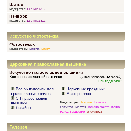
Шитье
Модератор:
Lud-Mila1312
Пэчворк
Модератор:
Lud-Mila1312
Искусство Фотостежка
Фотостежок
Модераторы:
Маруся
,
Mazzy
Церковная православная вышивка
Искусство православной вышивки
Все о православной вышивке
(
0
пользователь,
12
гостей)
При поддержке:
Все об изделиях для
Церковные праздники
православных храмов
Мастер-класс
СП православной
Модераторы:
Пимошка
,
Domnina
,
вышивки
nestyzaya
,
Маруся
,
Татьяна-золотошвейка
,
Дизайны
Раиса Борисенко
,
smeyanova
Галерея