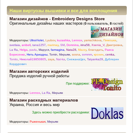
Наши виртуозы вышивки и все для воплощения
Магазин дизайнов - Embroidery Designs Store
прекрасных идей
Оригинальные дизайны наших мастеров
(
0
пользователь,
8
гостей)
Модераторы:
UltraViolet
,
Lyubov
,
kuzashka
,
Lennox
,
yamschikova
,
Пимошка
,
svetlaia
,
anibell
,
tana1257
,
marimay
,
SM
,
Domnina
,
irina58
,
Xsenia_V
,
Дмитревна
,
La Ra
,
Helga
,
pavlu
,
Маруся
,
farmagina
,
Nata28
,
Mazzy
,
благодать
,
Раиса
Борисенко
,
Нить Ариадны
,
Tomin
,
Мирьям
,
sosna
,
svmmm
,
крохин
,
cemka
,
Tonito
,
Николай19850805
,
zaya
,
Nat-ka
,
СнежанаЦех
,
Tatyanka29
,
Дублерин
Кордурович
Магазин авторских изделий
Продажа изделий ручной работы
При поддержке:
Модераторы:
Lennox
,
La Ra
,
Мирьям
Магазин расходных материалов
Украина, Россия и весь мир
Здесь можно приобрести расходники:
Модераторы:
Рыженькая
,
Мирьям