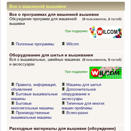
Все о машинной вышивке
Все о программах для машинной вышивки
Обсуждение программ для машинной
(
0
пользователь,
2
гостей)
вышивки
При поддержке:
Полезные программы
Wilcom
Оборудование для шитья и вышивания
Всё о вышивальных, швейных машинах
(
0
пользователь,
5
гостей)
и аксессуарах
При поддержке:
Правила, информация,
Машины для шитья
объявления
Дополнительное
Бытовые вышивальные
оборудование и
машины
аксессуары
Бытовые
Типичные для многих
многоигольные машины
машин проблемы
Производственные
Всяко-разно
вышивальные машины
Расходные материалы для вышивки (обсуждение)