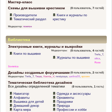
Мастер-класс
Схемы для вышивки крестиком
(
0
пользователь,
7
гостей)
Производители
Книги и журналы по
Тематический раздел
крестику
Модератор:
помпон
Библиотека
Электронные книги, журналы и выкройки
Модераторы:
(
0
пользователь,
4
гостей)
Книги по вышивке
Trefa_T
,
Журналы по вышивке
silica
,
Rusa
Sovietica
Дизайны созданные форумчанами
(
0
пользователь,
2
гостей)
Модераторы:
Trefa_T
,
Тиша
,
Xsenia_V
,
nestyzaya
,
шейла55
,
крохин
Тематическая библиотека дизайнов
Все дизайны определенной тематики
(
0
пользователь,
1
гость)
Навигатор
Одежда и аксессуары
Алфавиты
Орнаменты
Вышивка для детей
Праздники
Домашний декор
Природа
Карта мира
Профессии и хобби