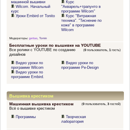
машинной вышивки
Курс
Wilcom. Начальный
"Акварель+трапунто в
курс
программе Wilcom"
Уроки Embird от Tonito
Курс "Витражная
техника". "Тиснение по
коже" в программе
Wilcom
Модераторы:
gettas
,
Tomin
Бесплатные уроки по вышивке на YOUTUBE
Все ролики с YOUTUBE по созданию
(
0
пользователь,
1
гость)
дизайнов
Видео уроки по
Видео уроки по
программе Wilcom
программе Pe-Design
Видео уроки по
программе Embird.
Вышивка крестиком
Машинная вышивка крестиком
(
0
пользователь,
3
гостей)
Всё о вышивке крестиком
Программы
Творческая
лаборатория