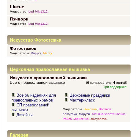
Шитье
Модератор:
Lud-Mila1312
Пэчворк
Модератор:
Lud-Mila1312
Искусство Фотостежка
Фотостежок
Модераторы:
Маруся
,
Mazzy
Церковная православная вышивка
Искусство православной вышивки
Все о православной вышивке
(
0
пользователь,
4
гостей)
При поддержке:
Все об изделиях для
Церковные праздники
православных храмов
Мастер-класс
СП православной
Модераторы:
Пимошка
,
Domnina
,
вышивки
nestyzaya
,
Маруся
,
Татьяна-золотошвейка
,
Дизайны
Раиса Борисенко
,
smeyanova
Галерея