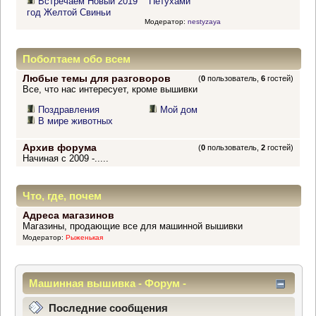
Встречаем Новый 2019
Петухами
год Желтой Свиньи
Модератор:
nestyzaya
Поболтаем обо всем
Любые темы для разговоров
(
0
пользователь,
6
гостей)
Все, что нас интересует, кроме вышивки
Поздравления
Мой дом
В мире животных
Архив форума
(
0
пользователь,
2
гостей)
Начиная с 2009 -.....
Что, где, почем
Адреса магазинов
Магазины, продающие все для машинной вышивки
Модератор:
Рыженькая
Машинная вышивка - Форум -
Информационный центр
Последние сообщения