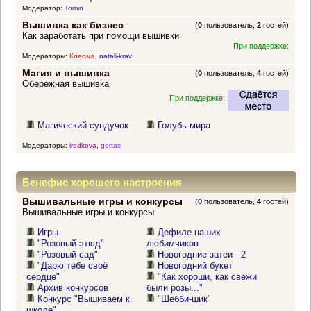
Модератор:
Tomin
Вышивка как бизнес
(
0
пользователь,
2
гостей)
Как заработать при помощи вышивки
При поддержке:
Модераторы:
Клеома
,
natali-krav
Магия и вышивка
(
0
пользователь,
4
гостей)
Обережная вышивка
При поддержке:
Магический сундучок
Голубь мира
Модераторы:
iredkova
,
gettas
Бенефис хорошего настроения
Вышивальные игры и конкурсы
(
0
пользователь,
4
гостей)
Вышивальные игры и конкурсы
Игры
Дефиле наших
"Розовый этюд"
любимчиков
"Розовый сад"
Новогодние затеи - 2
"Дарю тебе своё
Новогодний букет
сердце"
"Как хороши, как свежи
Архив конкурсов
были розы..."
Конкурс "Вышиваем к
"Шебби-шик"
школе"