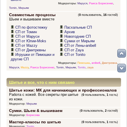
Модераторы:
Маруся
,
Раиса Борисенко
,
Tomin
,
Мирьям
Совместные процессы
(
0
пользователь,
16
гостей)
Шьем и вышиваем вместе
СП по фотостежку
Пасхальные СП
СП от Томин
Архив
СП от Маруси
Новогодние СП
СП от Юлии-Moks
Сумки от Мирьям
СП от Mazzy
СП от Лены-anibell
СП от Дмитревны
СП от Zaya
Игрушки от Пимошки и
СП от Tonito
другие СП
Модераторы:
Пимошка
,
anibell
,
Дмитревна
,
Маруся
,
Mazzy
,
Раиса Борисенко
,
Tomin
,
Мирьям
,
Tonito
,
zaya
Шитье и все, что с ним связано
Шитье кожи: МК для начинающих и профессионалов
Работа с кожей. Все секреты при шитье
(
0
пользователь,
1
гость)
из кожи.
Модератор:
Мирьям
Сумки. Шьем & вышиваем
(
0
пользователь,
2
гостей)
Модератор:
Борисова
Мастер-классы по шитью
(
0
пользователь,
1
гость)
Модератор:
Tonito