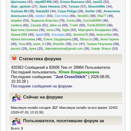
Цветкова
(43)
,
olga987456
(40)
,
Елена Вахнина
(60)
,
tara31
(52)
,
Alan_apelsin
(27)
,
Эрик Ниязов
(24)
,
Таткин
(57)
,
ShantellMo
(44)
,
Gulnara 88
(38)
,
Nataly82
(44)
,
Саша Рейда
(28)
,
Atelier
(38)
,
Анжелина
Анельски
(33)
,
nataliy1
(54)
,
Светляна
(65)
,
Vera001
(59)
,
Rita77
(49)
,
tanjalinn
(53)
,
Людмила Власова
(79)
,
Gerta
(36)
,
Gocha80880
(46)
,
sanlena
(65)
,
Zasada
(51)
,
talka-ya
(69)
,
Trafer
(60)
,
Tomik300000
(46)
,
Кристина Громова
(35)
,
toma
(70)
,
Sigita
(52)
,
Маргарита Бондарева
(36)
,
Ирина1986
(40)
,
tigadi
(53)
,
Альмира
(62)
,
demena76
(50)
,
leolyushka
(46)
,
Ирина Киселева
(48)
,
Елена Зацарицина
(38)
,
Elizazza
(38)
,
Анна Гарина
(40)
,
Yura
(63)
,
ваня_N
(39)
,
BrianKic
(39)
,
trer
(47)
,
Галина Разумова
(58)
,
pactyh
(29)
,
Ария
(25)
,
Valeriatimarina@gmail.com
(36)
,
Nataly Shteyn
(53)
Статистика форума
420363 Сообщений в 82608 Тем от 28984 Пользователи.
Последний пользователь:
Юлия Владимировна
Последнее сообщение:
"
Just CrossStitch
"
( 2026-08-05,
10:33:28 )
Последние сообщения на форуме.
Сейчас на форуме
Максимум онлайн сегодня:
217
. Максимум онлайн за все время: 32403
(2026-07-20, 13:15:30)
Пользователи, посетившие форум за
Всего:
3
последние 24 часа