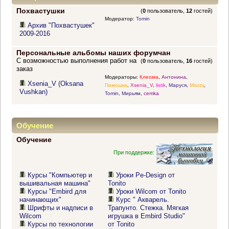
Похвастушки
(
0
пользователь,
12
гостей)
Модератор:
Tomin
Архив "Похвастушек"
2009-2016
Персональные альбомы наших форумчан
С возможностью выполнения работ на
(
0
пользователь,
16
гостей)
заказ
Модераторы:
Клеома
,
Антонина
,
Xsenia_V (Oksana
Пимошка
,
Xsenia_V
,
listik
,
Маруся
,
Mazzy
,
Vushkan)
Tomin
,
Мирьям
,
cemka
Обучение
Обучение
При поддержке:
Курсы "Компьютер и
Уроки Pe-Design от
вышивальная машина"
Tonito
Курсы "Embird для
Уроки Wilcom от Tonito
начинающих"
Курс " Акварель.
Шрифты и надписи в
Трапунто. Стежка. Мягкая
Wilcom
игрушка в Embird Studio"
Курсы по технологии
от Tonito