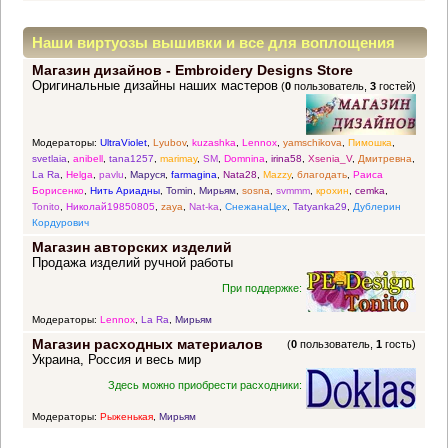
Наши виртуозы вышивки и все для воплощения
Магазин дизайнов - Embroidery Designs Store
прекрасных идей
Оригинальные дизайны наших мастеров
(
0
пользователь,
3
гостей)
Модераторы:
UltraViolet
,
Lyubov
,
kuzashka
,
Lennox
,
yamschikova
,
Пимошка
,
svetlaia
,
anibell
,
tana1257
,
marimay
,
SM
,
Domnina
,
irina58
,
Xsenia_V
,
Дмитревна
,
La Ra
,
Helga
,
pavlu
,
Маруся
,
farmagina
,
Nata28
,
Mazzy
,
благодать
,
Раиса
Борисенко
,
Нить Ариадны
,
Tomin
,
Мирьям
,
sosna
,
svmmm
,
крохин
,
cemka
,
Tonito
,
Николай19850805
,
zaya
,
Nat-ka
,
СнежанаЦех
,
Tatyanka29
,
Дублерин
Кордурович
Магазин авторских изделий
Продажа изделий ручной работы
При поддержке:
Модераторы:
Lennox
,
La Ra
,
Мирьям
Магазин расходных материалов
(
0
пользователь,
1
гость)
Украина, Россия и весь мир
Здесь можно приобрести расходники:
Модераторы:
Рыженькая
,
Мирьям