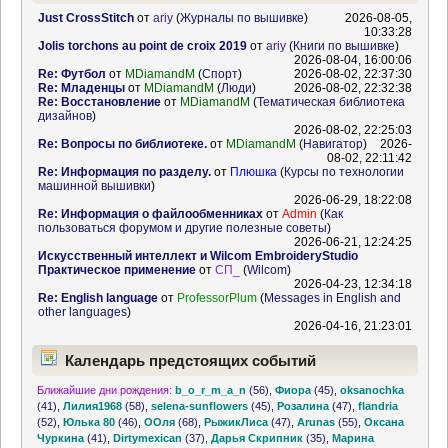
Just CrossStitch
от
ariy
(
Журналы по вышивке
)
2026-08-05,
10:33:28
Jolis torchons au point de croix 2019
от
ariy
(
Книги по вышивке
)
2026-08-04, 16:00:06
Re: Футбол
от
MDiamandM
(
Спорт
)
2026-08-02, 22:37:30
Re: Младенцы
от
MDiamandM
(
Люди
)
2026-08-02, 22:32:38
Re: Восстановление
от
MDiamandM
(
Тематическая библиотека
дизайнов
)
2026-08-02, 22:25:03
Re: Вопросы по библиотеке.
от
MDiamandM
(
Навигатор
)
2026-
08-02, 22:11:42
Re: Информация по разделу.
от
Плюшка
(
Курсы по технологии
машинной вышивки
)
2026-06-29, 18:22:08
Re: Информация о файлообменниках
от
Admin
(
Как
пользоваться форумом и другие полезные советы
)
2026-06-21, 12:24:25
Искусственный интеллект и Wilcom EmbroideryStudio
Практическое применение
от
СП_
(
Wilcom
)
2026-04-23, 12:34:18
Re: English language
от
ProfessorPlum
(
Messages in English and
other languages
)
2026-04-16, 21:23:01
Календарь предстоящих событий
Ближайшие дни рождения:
b_o_r_m_a_n
(56)
,
Фиора
(45)
,
oksanochka
(41)
,
Лилия1968
(58)
,
selena-sunflowers
(45)
,
Розалина
(47)
,
flandria
(52)
,
Юлька 80
(46)
,
ООля
(68)
,
РыжикЛиса
(47)
,
Arunas
(55)
,
Оксана
Чуркина
(41)
,
Dirtymexican
(37)
,
Дарья Скрипник
(35)
,
Марина