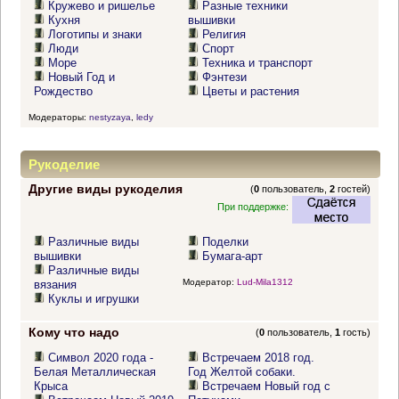
Кружево и ришелье
Разные техники
Кухня
вышивки
Логотипы и знаки
Религия
Люди
Спорт
Море
Техника и транспорт
Новый Год и
Фэнтези
Рождество
Цветы и растения
Модераторы:
nestyzaya
,
ledy
Рукоделие
Другие виды рукоделия
(
0
пользователь,
2
гостей)
При поддержке:
Различные виды
Поделки
вышивки
Бумага-арт
Различные виды
Модератор:
Lud-Mila1312
вязания
Куклы и игрушки
Кому что надо
(
0
пользователь,
1
гость)
Символ 2020 года -
Встречаем 2018 год.
Белая Металлическая
Год Желтой собаки.
Крыса
Встречаем Новый год с