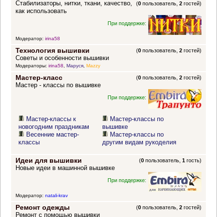
Стабилизаторы, нитки, ткани, качество,
(
0
пользователь,
2
гостей)
как использовать
При поддержке:
Модератор:
irina58
Технология вышивки
(
0
пользователь,
2
гостей)
Советы и особенности вышивки
Модераторы:
irina58
,
Маруся
,
Mazzy
Мастер-класс
(
0
пользователь,
2
гостей)
Мастер - классы по вышивке
При поддержке:
Мастер-классы к
Мастер-классы по
новогодним праздникам
вышивке
Весенние мастер-
Мастер-классы по
классы
другим видам рукоделия
Идеи для вышивки
(
0
пользователь,
1
гость)
Новые идеи в машинной вышивке
При поддержке:
Модератор:
natali-krav
Ремонт одежды
(
0
пользователь,
2
гостей)
Ремонт с помощью вышивки