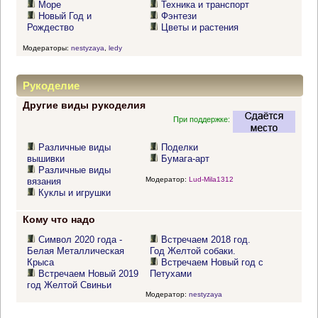
Море
Техника и транспорт
Новый Год и
Фэнтези
Рождество
Цветы и растения
Модераторы:
nestyzaya
,
ledy
Рукоделие
Другие виды рукоделия
При поддержке:
Различные виды
Поделки
вышивки
Бумага-арт
Различные виды
Модератор:
Lud-Mila1312
вязания
Куклы и игрушки
Кому что надо
Символ 2020 года -
Встречаем 2018 год.
Белая Металлическая
Год Желтой собаки.
Крыса
Встречаем Новый год с
Встречаем Новый 2019
Петухами
год Желтой Свиньи
Модератор:
nestyzaya