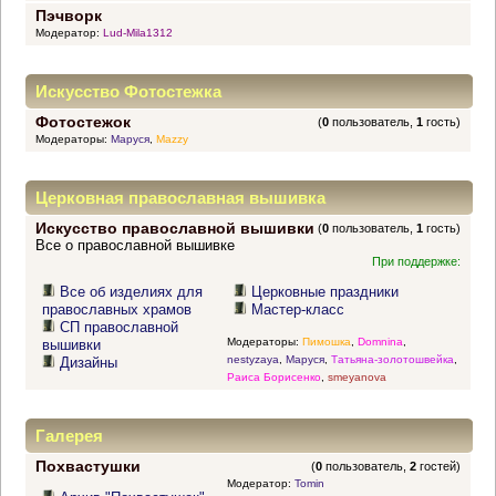
Пэчворк
Модератор:
Lud-Mila1312
Искусство Фотостежка
Фотостежок
(
0
пользователь,
1
гость)
Модераторы:
Маруся
,
Mazzy
Церковная православная вышивка
Искусство православной вышивки
(
0
пользователь,
1
гость)
Все о православной вышивке
При поддержке:
Все об изделиях для
Церковные праздники
православных храмов
Мастер-класс
СП православной
Модераторы:
Пимошка
,
Domnina
,
вышивки
nestyzaya
,
Маруся
,
Татьяна-золотошвейка
,
Дизайны
Раиса Борисенко
,
smeyanova
Галерея
Похвастушки
(
0
пользователь,
2
гостей)
Модератор:
Tomin