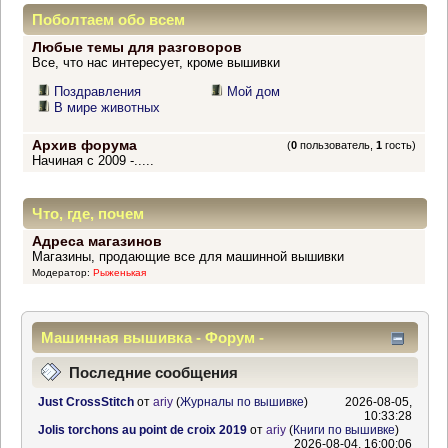
Поболтаем обо всем
Любые темы для разговоров
Все, что нас интересует, кроме вышивки
Поздравления
Мой дом
В мире животных
Архив форума
(
0
пользователь,
1
гость)
Начиная с 2009 -.....
Что, где, почем
Адреса магазинов
Магазины, продающие все для машинной вышивки
Модератор:
Рыженькая
Машинная вышивка - Форум -
Информационный центр
Последние сообщения
Just CrossStitch
от
ariy
(
Журналы по вышивке
)
2026-08-05,
10:33:28
Jolis torchons au point de croix 2019
от
ariy
(
Книги по вышивке
)
2026-08-04, 16:00:06