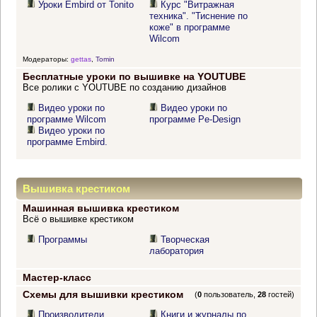
Уроки Embird от Tonito
Курс "Витражная
техника". "Тиснение по
коже" в программе
Wilcom
Модераторы:
gettas
,
Tomin
Бесплатные уроки по вышивке на YOUTUBE
Все ролики с YOUTUBE по созданию дизайнов
Видео уроки по
Видео уроки по
программе Wilcom
программе Pe-Design
Видео уроки по
программе Embird.
Вышивка крестиком
Машинная вышивка крестиком
Всё о вышивке крестиком
Программы
Творческая
лаборатория
Мастер-класс
Схемы для вышивки крестиком
(
0
пользователь,
28
гостей)
Производители
Книги и журналы по