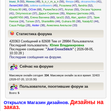
truez_9
(50)
,
Нонна
(48)
,
b_o_r_m_a_n
(56)
,
Фиора
(45)
,
oksanochka
(41)
,
Лилия1968
(58)
,
selena-sunflowers
(45)
,
Розалина
(47)
,
flandria
(52)
,
Юлька 80
(46)
,
ООля
(68)
,
РыжикЛиса
(47)
,
Arunas
(55)
,
Оксана Чуркина
(41)
,
Dirtymexican
(37)
,
Дарья Скрипник
(35)
,
Марина Цветкова
(43)
,
olga987456
(40)
,
Елена Вахнина
(60)
,
tara31
(52)
,
Alan_apelsin
(27)
,
Эрик
Ниязов
(24)
,
Таткин
(57)
,
ShantellMo
(44)
,
Gulnara 88
(38)
,
Nataly82
(44)
,
Саша Рейда
(28)
,
Atelier
(38)
,
Анжелина Анельски
(33)
Статистика форума
420363 Сообщений в 82608 Тем от 28984 Пользователи.
Последний пользователь:
Юлия Владимировна
Последнее сообщение:
"
Just CrossStitch
"
( 2026-08-05,
10:33:28 )
Последние сообщения на форуме.
Сейчас на форуме
Максимум онлайн сегодня:
334
. Максимум онлайн за все время: 32403
(2026-07-20, 13:15:30)
Пользователи, посетившие форум за
Всего:
5
последние 24 часа
Дизайны на
Открылся Магазин дизайнов.
заказ.