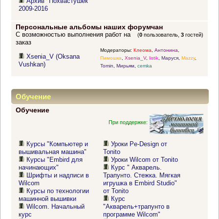
Архив "Похвастушек"
2009-2016
Персональные альбомы наших форумчан
С возможностью выполнения работ на
(
0
пользователь,
3
гостей)
заказ
Модераторы:
Клеома
,
Антонина
,
Xsenia_V (Oksana
Пимошка
,
Xsenia_V
,
listik
,
Маруся
,
Mazzy
,
Vushkan)
Tomin
,
Мирьям
,
cemka
Обучение
Обучение
При поддержке:
Курсы "Компьютер и
Уроки Pe-Design от
вышивальная машина"
Tonito
Курсы "Embird для
Уроки Wilcom от Tonito
начинающих"
Курс " Акварель.
Шрифты и надписи в
Трапунто. Стежка. Мягкая
Wilcom
игрушка в Embird Studio"
Курсы по технологии
от Tonito
машинной вышивки
Курс
Wilcom. Начальный
"Акварель+трапунто в
курс
программе Wilcom"