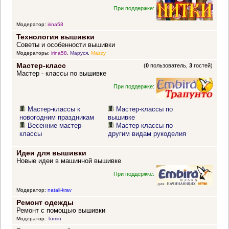
При поддержке:
Модератор:
irina58
Технология вышивки
Советы и особенности вышивки
Модераторы:
irina58
,
Маруся
,
Mazzy
Мастер-класс
(
0
пользователь,
3
гостей)
Мастер - классы по вышивке
При поддержке:
Мастер-классы к
Мастер-классы по
новогодним праздникам
вышивке
Весенние мастер-
Мастер-классы по
классы
другим видам рукоделия
Идеи для вышивки
Новые идеи в машинной вышивке
При поддержке:
Модератор:
natali-krav
Ремонт одежды
Ремонт с помощью вышивки
Модератор:
Tomin