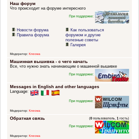
Наш форум
Что происходит на форуме интересного
При поддержке:
Новости форума
Как пользоваться
Правила форума
форумом и другие
полезные советы
Галерея
Модератор:
Клеома
Машинная вышивка - с чего начать
Все, что нужно знать начинающим о машинной вышивке
При поддержке:
Messages in English and other languages
Language:
При поддержке:
Модератор:
Клеома
Обратная связь
(
0
пользователь,
1
гость)
При поддержке:
Модератор:
Клеома