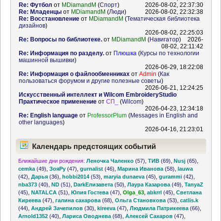
Re: Футбол
от
MDiamandM
(
Спорт
)
2026-08-02, 22:37:30
Re: Младенцы
от
MDiamandM
(
Люди
)
2026-08-02, 22:32:38
Re: Восстановление
от
MDiamandM
(
Тематическая библиотека
дизайнов
)
2026-08-02, 22:25:03
Re: Вопросы по библиотеке.
от
MDiamandM
(
Навигатор
)
2026-
08-02, 22:11:42
Re: Информация по разделу.
от
Плюшка
(
Курсы по технологии
машинной вышивки
)
2026-06-29, 18:22:08
Re: Информация о файлообменниках
от
Admin
(
Как
пользоваться форумом и другие полезные советы
)
2026-06-21, 12:24:25
Искусственный интеллект и Wilcom EmbroideryStudio
Практическое применение
от
СП_
(
Wilcom
)
2026-04-23, 12:34:18
Re: English language
от
ProfessorPlum
(
Messages in English and
other languages
)
2026-04-16, 21:23:01
Календарь предстоящих событий
Ближайшие дни рождения:
Леночка Чаленко
(57)
,
ТИВ
(69)
,
Nusj
(65)
,
cemka
(49)
,
ЗояРу
(47)
,
gurnalist
(46)
,
Марина Иванова
(58)
,
lauwa
(42)
,
Дарья
(36)
,
hobbi2014
(53)
,
maryia dunaeva
(45)
,
gurammi
(42)
,
nba373
(40)
,
ND
(51)
,
DarkЕлизавета
(50)
,
Лаура Казарова
(49)
,
TanyaZ
(45)
,
NATALCA
(51)
,
Юлия Гостева
(47)
,
Olga_63
,
abkrrl
(45)
,
Светлана
Киреева
(47)
,
галина сахарова
(68)
,
Ольга Становкова
(53)
,
catlis.k
(44)
,
Андрей Зачепилов
(30)
,
kireeva
(47)
,
Людмила Патрикеева
(66)
,
Arnold1352
(40)
,
Лариса Оводнева
(68)
,
Алексей Сахаров
(47)
,