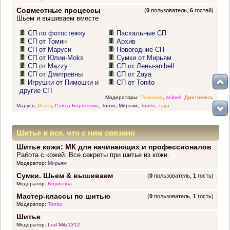
Совместные процессы
(
0
пользователь,
6
гостей)
Шьем и вышиваем вместе
СП по фотостежку
Пасхальные СП
СП от Томин
Архив
СП от Маруси
Новогодние СП
СП от Юлии-Moks
Сумки от Мирьям
СП от Mazzy
СП от Лены-anibell
СП от Дмитревны
СП от Zaya
Игрушки от Пимошки и
СП от Tonito
другие СП
Модераторы:
Пимошка
,
anibell
,
Дмитревна
,
Маруся
,
Mazzy
,
Раиса Борисенко
,
Tomin
,
Мирьям
,
Tonito
,
zaya
Шитье и все, что с ним связано
Шитье кожи: МК для начинающих и профессионалов
Работа с кожей. Все секреты при шитье из кожи.
Модератор:
Мирьям
Сумки. Шьем & вышиваем
(
0
пользователь,
1
гость)
Модератор:
Борисова
Мастер-классы по шитью
(
0
пользователь,
1
гость)
Модератор:
Tonito
Шитье
Модератор:
Lud-Mila1312