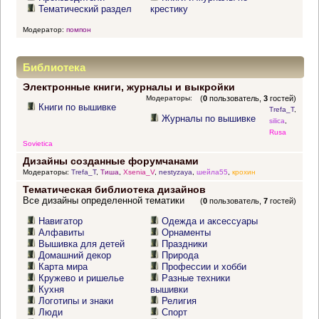
Тематический раздел
крестику
Модератор:
помпон
Библиотека
Электронные книги, журналы и выкройки
Модераторы:
(
0
пользователь,
3
гостей)
Книги по вышивке
Trefa_T
,
Журналы по вышивке
silica
,
Rusa
Sovietica
Дизайны созданные форумчанами
Модераторы:
Trefa_T
,
Тиша
,
Xsenia_V
,
nestyzaya
,
шейла55
,
крохин
Тематическая библиотека дизайнов
Все дизайны определенной тематики
(
0
пользователь,
7
гостей)
Навигатор
Одежда и аксессуары
Алфавиты
Орнаменты
Вышивка для детей
Праздники
Домашний декор
Природа
Карта мира
Профессии и хобби
Кружево и ришелье
Разные техники
Кухня
вышивки
Логотипы и знаки
Религия
Люди
Спорт