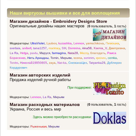
Наши виртуозы вышивки и все для воплощения
Магазин дизайнов - Embroidery Designs Store
прекрасных идей
Оригинальные дизайны наших мастеров
(
0
пользователь,
1
гость)
Модераторы:
UltraViolet
,
Lyubov
,
kuzashka
,
Lennox
,
yamschikova
,
Пимошка
,
svetlaia
,
anibell
,
tana1257
,
marimay
,
SM
,
Domnina
,
irina58
,
Xsenia_V
,
Дмитревна
,
La Ra
,
Helga
,
pavlu
,
Маруся
,
farmagina
,
Nata28
,
Mazzy
,
благодать
,
Раиса
Борисенко
,
Нить Ариадны
,
Tomin
,
Мирьям
,
sosna
,
svmmm
,
крохин
,
cemka
,
Tonito
,
Николай19850805
,
zaya
,
Nat-ka
,
СнежанаЦех
,
Tatyanka29
,
Дублерин
Кордурович
Магазин авторских изделий
Продажа изделий ручной работы
При поддержке:
Модераторы:
Lennox
,
La Ra
,
Мирьям
Магазин расходных материалов
(
0
пользователь,
1
гость)
Украина, Россия и весь мир
Здесь можно приобрести расходники:
Модераторы:
Рыженькая
,
Мирьям