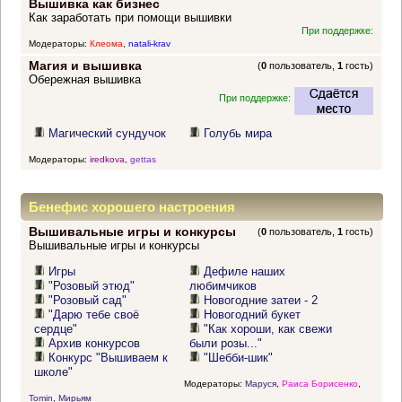
Вышивка как бизнес
Как заработать при помощи вышивки
При поддержке:
Модераторы:
Клеома
,
natali-krav
Магия и вышивка
(
0
пользователь,
1
гость)
Обережная вышивка
При поддержке:
Магический сундучок
Голубь мира
Модераторы:
iredkova
,
gettas
Бенефис хорошего настроения
Вышивальные игры и конкурсы
(
0
пользователь,
1
гость)
Вышивальные игры и конкурсы
Игры
Дефиле наших
"Розовый этюд"
любимчиков
"Розовый сад"
Новогодние затеи - 2
"Дарю тебе своё
Новогодний букет
сердце"
"Как хороши, как свежи
Архив конкурсов
были розы..."
Конкурс "Вышиваем к
"Шебби-шик"
школе"
Модераторы:
Маруся
,
Раиса Борисенко
,
Tomin
,
Мирьям