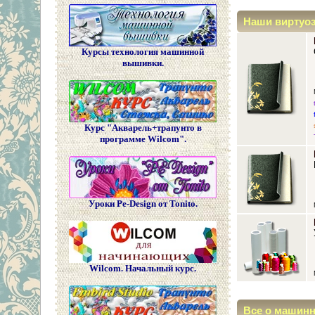
Наши виртуо
Курсы технология машинной
вышивки.
Курс "Акварель+трапунто в
программе Wilcom".
Уроки Pe-Design от Tonito.
Wilcom. Начальный курс.
Все о машин