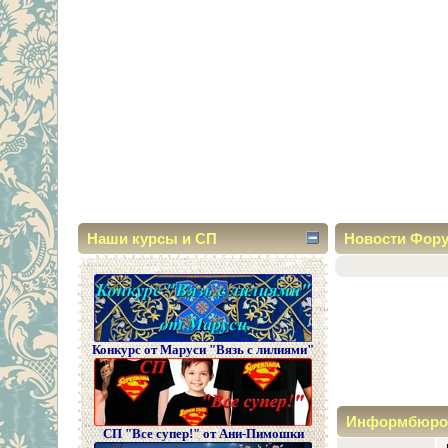
Наши курсы и СП
Новости Фор
Конкурс от Маруси "Вязь с лилиями"
Информбюро
СП "Все супер!" от Ани-Пимошки