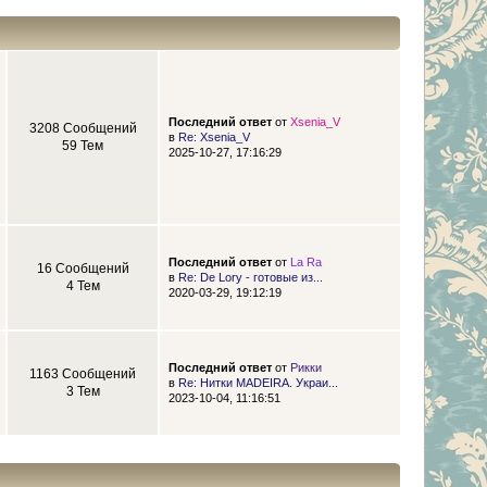
Последний ответ
от
Xsenia_V
3208 Сообщений
в
Re: Xsenia_V
59 Тем
2025-10-27, 17:16:29
Последний ответ
от
La Ra
16 Сообщений
в
Re: De Lory - готовые из...
4 Тем
2020-03-29, 19:12:19
Последний ответ
от
Рикки
1163 Сообщений
в
Re: Нитки MADEIRA. Украи...
3 Тем
2023-10-04, 11:16:51