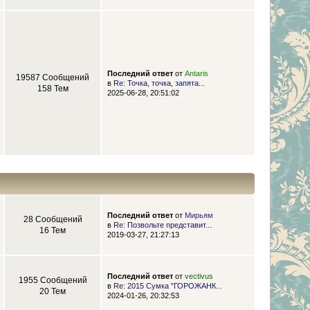
Последний ответ
от
Antaris
19587 Сообщений
в
Re: Точка, точка, запята...
158 Тем
2025-06-28, 20:51:02
Последний ответ
от
Мирьям
28 Сообщений
в
Re: Позвольте представит...
16 Тем
2019-03-27, 21:27:13
Последний ответ
от
vectivus
1955 Сообщений
в
Re: 2015 Сумка "ГОРОЖАНК...
20 Тем
2024-01-26, 20:32:53