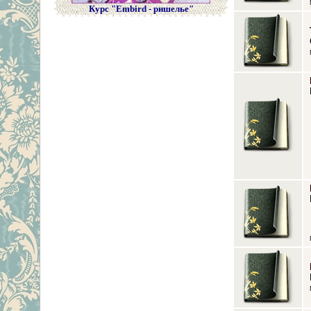
Курс "Embird - ришелье"