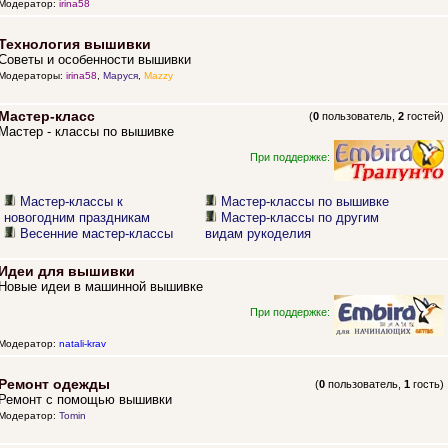
Модератор:
irina58
Технология вышивки
Советы и особенности вышивки
Модераторы:
irina58
,
Маруся
,
Mazzy
Мастер-класс
(
0
пользователь,
2
гостей)
Мастер - классы по вышивке
При поддержке:
Мастер-классы к
Мастер-классы по вышивке
новогодним праздникам
Мастер-классы по другим
Весенние мастер-классы
видам рукоделия
Идеи для вышивки
Новые идеи в машинной вышивке
При поддержке:
Модератор:
natali-krav
Ремонт одежды
(
0
пользователь,
1
гость)
Ремонт с помощью вышивки
Модератор:
Tomin