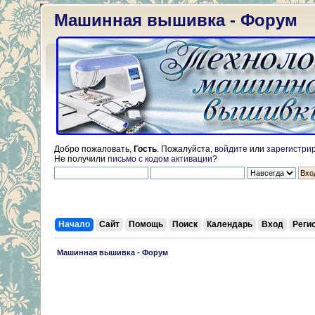
Машинная вышивка - Форум
Добро пожаловать,
Гость
. Пожалуйста,
войдите
или
зарегистри
Не получили
письмо с кодом активации
?
Начало
Сайт
Помощь
Поиск
Календарь
Вход
Реги
 Машинная вышивка - Форум