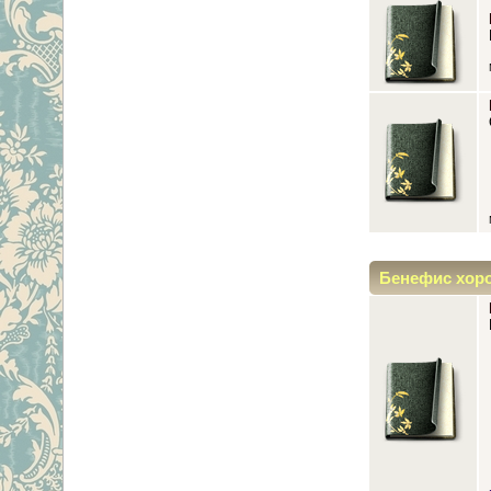
Бенефис хор