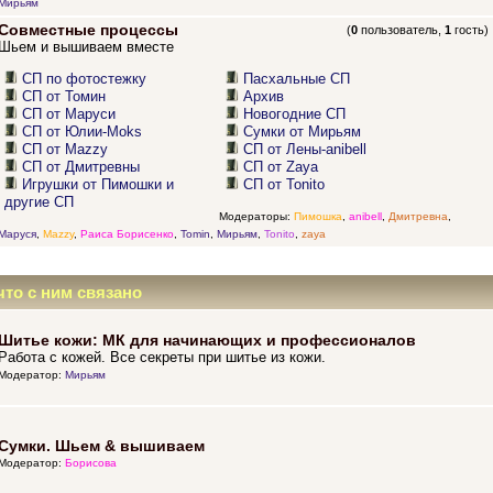
Мирьям
Совместные процессы
(
0
пользователь,
1
гость)
Шьем и вышиваем вместе
СП по фотостежку
Пасхальные СП
СП от Томин
Архив
СП от Маруси
Новогодние СП
СП от Юлии-Moks
Сумки от Мирьям
СП от Mazzy
СП от Лены-anibell
СП от Дмитревны
СП от Zaya
Игрушки от Пимошки и
СП от Tonito
другие СП
Модераторы:
Пимошка
,
anibell
,
Дмитревна
,
Маруся
,
Mazzy
,
Раиса Борисенко
,
Tomin
,
Мирьям
,
Tonito
,
zaya
что с ним связано
Шитье кожи: МК для начинающих и профессионалов
Работа с кожей. Все секреты при шитье из кожи.
Модератор:
Мирьям
Сумки. Шьем & вышиваем
Модератор:
Борисова