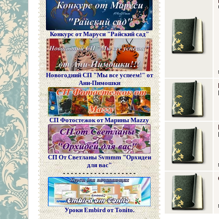
Конкурс от Маруси "Райский сад"
Новогодний СП "Мы все успеем!" от
Ани-Пимошки
СП Фотостежок от Марины Mazzy
СП От Светланы Svmmm "Орхидеи
для вас"
- - - - - - - - - - - - - - - - - - -
Уроки Embird от Tonito.