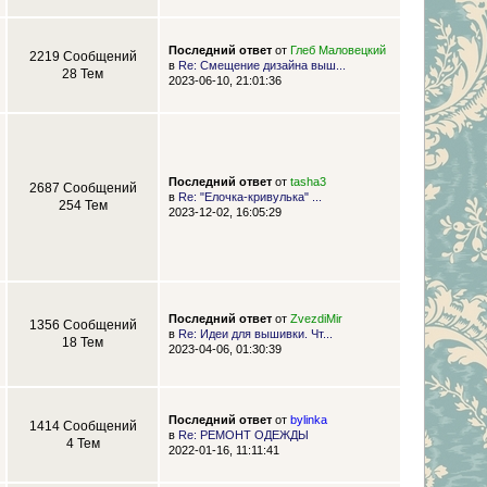
Последний ответ
от
Глеб Маловецкий
2219 Сообщений
в
Re: Смещение дизайна выш...
28 Тем
2023-06-10, 21:01:36
Последний ответ
от
tasha3
2687 Сообщений
в
Re: "Елочка-кривулька" ...
254 Тем
2023-12-02, 16:05:29
Последний ответ
от
ZvezdiMir
1356 Сообщений
в
Re: Идеи для вышивки. Чт...
18 Тем
2023-04-06, 01:30:39
Последний ответ
от
bylinka
1414 Сообщений
в
Re: РЕМОНТ ОДЕЖДЫ
4 Тем
2022-01-16, 11:11:41