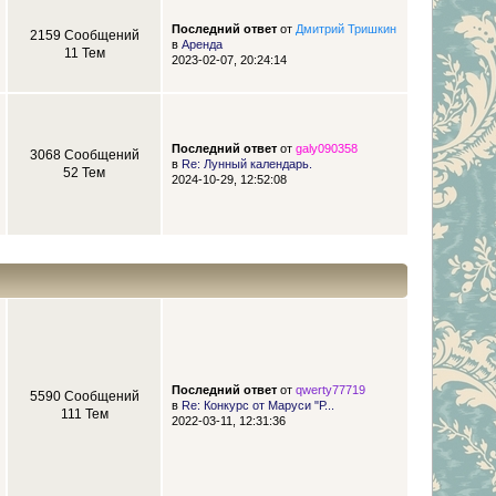
Последний ответ
от
Дмитрий Тришкин
2159 Сообщений
в
Аренда
11 Тем
2023-02-07, 20:24:14
Последний ответ
от
galy090358
3068 Сообщений
в
Re: Лунный календарь.
52 Тем
2024-10-29, 12:52:08
Последний ответ
от
qwerty77719
5590 Сообщений
в
Re: Конкурс от Маруси "Р...
111 Тем
2022-03-11, 12:31:36