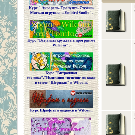
Курс " Акварель. Трапунто. Стежка.
Мягкая игрушка в Embird Studio".
Курс "Все виды кружева в программе
Wilcom" .
Курс "Витражная
техника"."Имитация тиснение по коже
в стиле "Шеридан" в Wilcom.
Курс Шрифты и надписи в Wilcom.