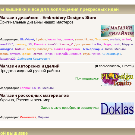
зы вышивки и все для воплощения прекрасных идей
Магазин дизайнов - Embroidery Designs Store
Оригинальные дизайны наших мастеров
Модераторы:
UltraViolet
,
Lyubov
,
kuzashka
,
Lennox
,
yamschikova
,
Пимошка
,
svetlaia
,
anibell
,
tana1257
,
marimay
,
SM
,
Domnina
,
irina58
,
Xsenia_V
,
Дмитревна
,
La Ra
,
Helga
,
pavlu
,
Маруся
,
farmagina
,
Nata28
,
Mazzy
,
благодать
,
Раиса Борисенко
,
Нить Ариадны
,
Tomin
,
Мирьям
,
sosna
,
svmmm
,
крохин
,
cemka
,
Tonito
,
Николай19850805
,
zaya
,
Nat-ka
,
СнежанаЦех
,
Tatyanka29
,
Дублерин Кордурович
Магазин авторских изделий
(
0
пользователь,
1
гость)
Продажа изделий ручной работы
При поддержке:
Модераторы:
Lennox
,
La Ra
,
Мирьям
Магазин расходных материалов
Украина, Россия и весь мир
Здесь можно приобрести расходники:
Модераторы:
Рыженькая
,
Мирьям
ной вышивке