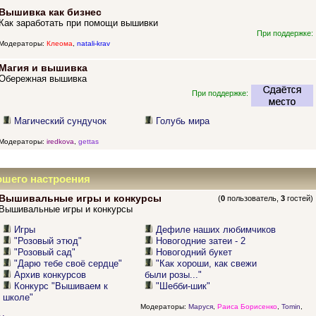
Вышивка как бизнес
Как заработать при помощи вышивки
При поддержке:
Модераторы:
Клеома
,
natali-krav
Магия и вышивка
Обережная вышивка
При поддержке:
Магический сундучок
Голубь мира
Модераторы:
iredkova
,
gettas
ошего настроения
Вышивальные игры и конкурсы
(
0
пользователь,
3
гостей)
Вышивальные игры и конкурсы
Игры
Дефиле наших любимчиков
"Розовый этюд"
Новогодние затеи - 2
"Розовый сад"
Новогодний букет
"Дарю тебе своё сердце"
"Как хороши, как свежи
Архив конкурсов
были розы..."
Конкурс "Вышиваем к
"Шебби-шик"
школе"
Модераторы:
Маруся
,
Раиса Борисенко
,
Tomin
,