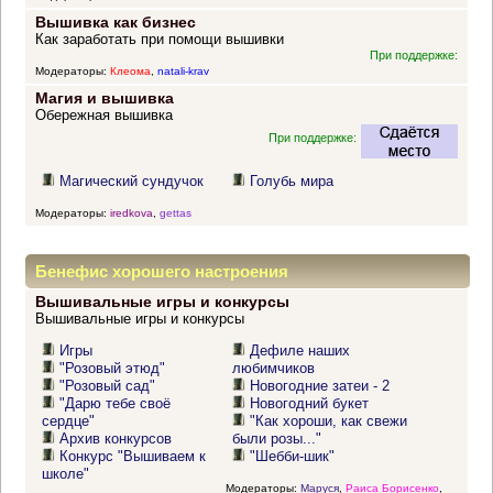
Вышивка как бизнес
Как заработать при помощи вышивки
При поддержке:
Модераторы:
Клеома
,
natali-krav
Магия и вышивка
Обережная вышивка
При поддержке:
Магический сундучок
Голубь мира
Модераторы:
iredkova
,
gettas
Бенефис хорошего настроения
Вышивальные игры и конкурсы
Вышивальные игры и конкурсы
Игры
Дефиле наших
"Розовый этюд"
любимчиков
"Розовый сад"
Новогодние затеи - 2
"Дарю тебе своё
Новогодний букет
сердце"
"Как хороши, как свежи
Архив конкурсов
были розы..."
Конкурс "Вышиваем к
"Шебби-шик"
школе"
Модераторы:
Маруся
,
Раиса Борисенко
,