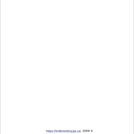
https://embroedery.pp.ua
2009 ©