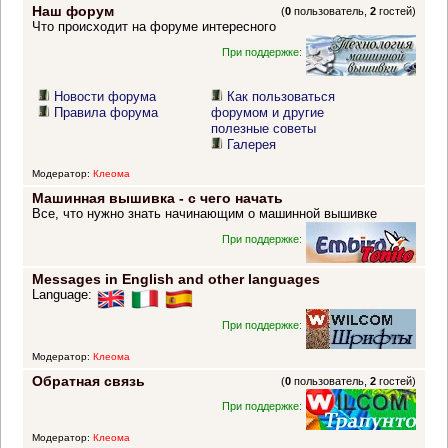
Наш форум
(
0
пользователь,
2
гостей)
Что происходит на форуме интересного
При поддержке:
Новости форума
Как пользоваться
Правила форума
форумом и другие
полезные советы
Галерея
Модератор:
Клеома
Машинная вышивка - с чего начать
Все, что нужно знать начинающим о машинной вышивке
При поддержке:
Messages in English and other languages
Language:
При поддержке:
Модератор:
Клеома
Обратная связь
(
0
пользователь,
2
гостей)
При поддержке:
Модератор:
Клеома