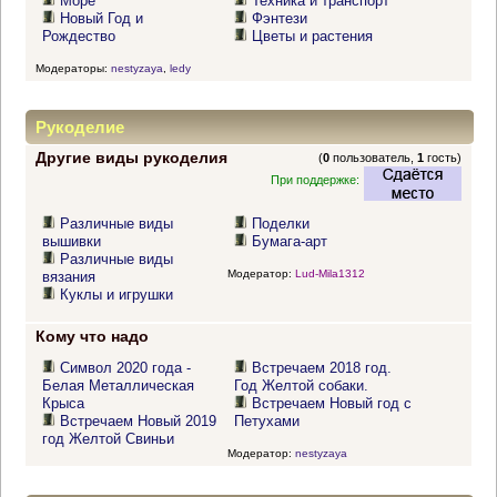
Море
Техника и транспорт
Новый Год и
Фэнтези
Рождество
Цветы и растения
Модераторы:
nestyzaya
,
ledy
Рукоделие
Другие виды рукоделия
(
0
пользователь,
1
гость)
При поддержке:
Различные виды
Поделки
вышивки
Бумага-арт
Различные виды
Модератор:
Lud-Mila1312
вязания
Куклы и игрушки
Кому что надо
Символ 2020 года -
Встречаем 2018 год.
Белая Металлическая
Год Желтой собаки.
Крыса
Встречаем Новый год с
Встречаем Новый 2019
Петухами
год Желтой Свиньи
Модератор:
nestyzaya