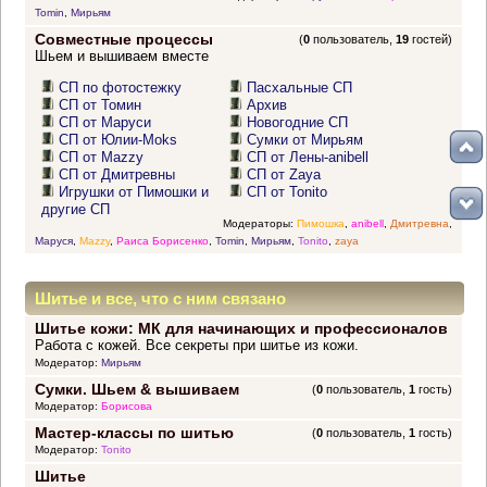
Tomin
,
Мирьям
Совместные процессы
(
0
пользователь,
19
гостей)
Шьем и вышиваем вместе
СП по фотостежку
Пасхальные СП
СП от Томин
Архив
СП от Маруси
Новогодние СП
СП от Юлии-Moks
Сумки от Мирьям
СП от Mazzy
СП от Лены-anibell
СП от Дмитревны
СП от Zaya
Игрушки от Пимошки и
СП от Tonito
другие СП
Модераторы:
Пимошка
,
anibell
,
Дмитревна
,
Маруся
,
Mazzy
,
Раиса Борисенко
,
Tomin
,
Мирьям
,
Tonito
,
zaya
Шитье и все, что с ним связано
Шитье кожи: МК для начинающих и профессионалов
Работа с кожей. Все секреты при шитье из кожи.
Модератор:
Мирьям
Сумки. Шьем & вышиваем
(
0
пользователь,
1
гость)
Модератор:
Борисова
Мастер-классы по шитью
(
0
пользователь,
1
гость)
Модератор:
Tonito
Шитье