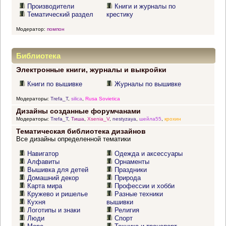
Производители
Книги и журналы по
Тематический раздел
крестику
Модератор:
помпон
Библиотека
Электронные книги, журналы и выкройки
Книги по вышивке
Журналы по вышивке
Модераторы:
Trefa_T
,
silica
,
Rusa Sovietica
Дизайны созданные форумчанами
Модераторы:
Trefa_T
,
Тиша
,
Xsenia_V
,
nestyzaya
,
шейла55
,
крохин
Тематическая библиотека дизайнов
Все дизайны определенной тематики
Навигатор
Одежда и аксессуары
Алфавиты
Орнаменты
Вышивка для детей
Праздники
Домашний декор
Природа
Карта мира
Профессии и хобби
Кружево и ришелье
Разные техники
Кухня
вышивки
Логотипы и знаки
Религия
Люди
Спорт