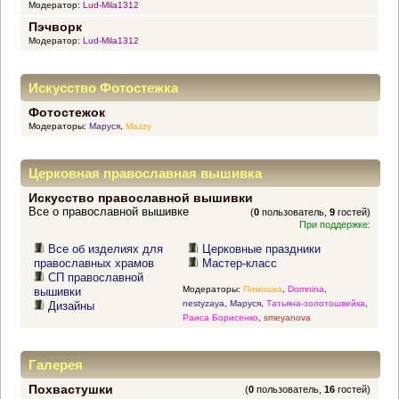
Модератор:
Lud-Mila1312
Пэчворк
Модератор:
Lud-Mila1312
Искусство Фотостежка
Фотостежок
Модераторы:
Маруся
,
Mazzy
Церковная православная вышивка
Искусство православной вышивки
Все о православной вышивке
(
0
пользователь,
9
гостей)
При поддержке:
Все об изделиях для
Церковные праздники
православных храмов
Мастер-класс
СП православной
Модераторы:
Пимошка
,
Domnina
,
вышивки
nestyzaya
,
Маруся
,
Татьяна-золотошвейка
,
Дизайны
Раиса Борисенко
,
smeyanova
Галерея
Похвастушки
(
0
пользователь,
16
гостей)