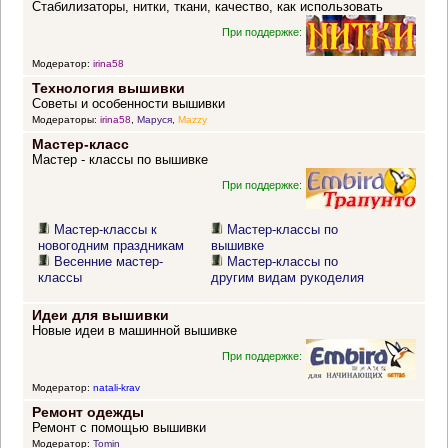
Стабилизаторы, нитки, ткани, качество, как использовать
При поддержке:
Модератор:
irina58
Технология вышивки
Советы и особенности вышивки
Модераторы:
irina58
,
Маруся
,
Mazzy
Мастер-класс
Мастер - классы по вышивке
При поддержке:
Мастер-классы к
Мастер-классы по
новогодним праздникам
вышивке
Весенние мастер-
Мастер-классы по
классы
другим видам рукоделия
Идеи для вышивки
Новые идеи в машинной вышивке
При поддержке:
Модератор:
natali-krav
Ремонт одежды
Ремонт с помощью вышивки
Модератор:
Tomin