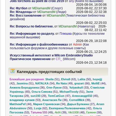
Jolis torchons au point de croix 2019
от
ariy
(
Книги по вышивке
)
2026-08-04, 16:00:06
Re: Футбол
от
MDiamandM
(
Спорт
)
2026-08-02, 22:37:30
Re: Младенцы
от
MDiamandM
(
Люди
)
2026-08-02, 22:32:38
Re: Восстановление
от
MDiamandM
(
Тематическая библиотека
дизайнов
)
2026-08-02, 22:25:03
Re: Вопросы по библиотеке.
от
MDiamandM
(
Навигатор
)
2026-
08-02, 22:11:42
Re: Информация по разделу.
от
Плюшка
(
Курсы по технологии
машинной вышивки
)
2026-06-29, 18:22:08
Re: Информация о файлообменниках
от
Admin
(
Как
пользоваться форумом и другие полезные советы
)
2026-06-21, 12:24:25
Искусственный интеллект и Wilcom EmbroideryStudio
Практическое применение
от
СП_
(
Wilcom
)
2026-04-23, 12:34:18
Календарь предстоящих событий
Ближайшие дни рождения:
Sheila
(51)
,
Elvira9
(63)
,
Lalita
(50)
,
hopejjj
(42)
,
Jasmina
(51)
,
NATALKA
(54)
,
Re Nata
(49)
,
grazart
(66)
,
MolliE
(44)
,
Анжела Бородухина
(36)
,
Оле-Лукое
(53)
,
Yulyaskull
(33)
,
Станіслав
Українець
(65)
,
Ольга Сивова
(51)
,
MichaelToody
(51)
,
Зиля
Тагирова
(29)
,
sun193
(29)
,
TomCatGun
(47)
,
Александр032
(45)
,
владимир купаев
(53)
,
Анастасия Ли
(36)
,
CornellMck
(39)
,
MatthewFef
(44)
,
Мария Стриевская
(34)
,
Дарья Булкина
(27)
,
Arsen
Abduraimov
(50)
,
Lusja
(62)
,
Екатерина Полковничева
(42)
,
Ольга
Погосова
(53)
,
Татьяна 555
(49)
,
AkiN
(39)
,
Viki1008
(48)
,
Галюня
(58)
,