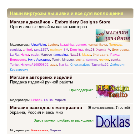
Наши виртуозы вышивки и все для воплощения
Магазин дизайнов - Embroidery Designs Store
прекрасных идей
Оригинальные дизайны наших мастеров
Модераторы:
UltraViolet
,
Lyubov
,
kuzashka
,
Lennox
,
yamschikova
,
Пимошка
,
svetlaia
,
anibell
,
tana1257
,
marimay
,
SM
,
Domnina
,
irina58
,
Xsenia_V
,
Дмитревна
,
La Ra
,
Helga
,
pavlu
,
Маруся
,
farmagina
,
Nata28
,
Mazzy
,
благодать
,
Раиса
Борисенко
,
Нить Ариадны
,
Tomin
,
Мирьям
,
sosna
,
svmmm
,
крохин
,
cemka
,
Tonito
,
Николай19850805
,
zaya
,
Nat-ka
,
СнежанаЦех
,
Tatyanka29
,
Дублерин
Кордурович
Магазин авторских изделий
Продажа изделий ручной работы
При поддержке:
Модераторы:
Lennox
,
La Ra
,
Мирьям
Магазин расходных материалов
(
0
пользователь,
7
гостей)
Украина, Россия и весь мир
Здесь можно приобрести расходники:
Модераторы:
Рыженькая
,
Мирьям