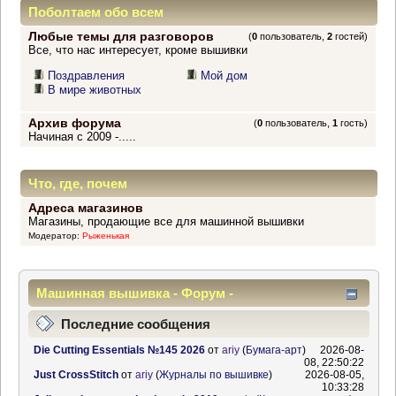
Поболтаем обо всем
Любые темы для разговоров
(
0
пользователь,
2
гостей)
Все, что нас интересует, кроме вышивки
Поздравления
Мой дом
В мире животных
Архив форума
(
0
пользователь,
1
гость)
Начиная с 2009 -.....
Что, где, почем
Адреса магазинов
Магазины, продающие все для машинной вышивки
Модератор:
Рыженькая
Машинная вышивка - Форум -
Информационный центр
Последние сообщения
Die Cutting Essentials №145 2026
от
ariy
(
Бумага-арт
)
2026-08-
08, 22:50:22
Just CrossStitch
от
ariy
(
Журналы по вышивке
)
2026-08-05,
10:33:28