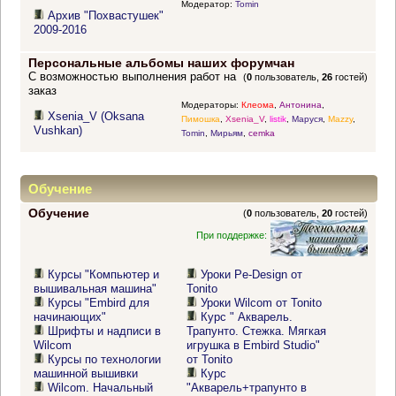
Модератор:
Tomin
Архив "Похвастушек"
2009-2016
Персональные альбомы наших форумчан
С возможностью выполнения работ на
(
0
пользователь,
26
гостей)
заказ
Модераторы:
Клеома
,
Антонина
,
Xsenia_V (Oksana
Пимошка
,
Xsenia_V
,
listik
,
Маруся
,
Mazzy
,
Vushkan)
Tomin
,
Мирьям
,
cemka
Обучение
Обучение
(
0
пользователь,
20
гостей)
При поддержке:
Курсы "Компьютер и
Уроки Pe-Design от
вышивальная машина"
Tonito
Курсы "Embird для
Уроки Wilcom от Tonito
начинающих"
Курс " Акварель.
Шрифты и надписи в
Трапунто. Стежка. Мягкая
Wilcom
игрушка в Embird Studio"
Курсы по технологии
от Tonito
машинной вышивки
Курс
Wilcom. Начальный
"Акварель+трапунто в