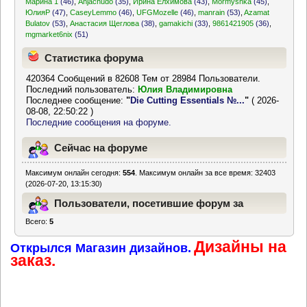
Марина 1
(46)
,
Anjachudo
(35)
,
Ирина Елхимова
(43)
,
Mormyshka
(45)
,
ЮлияР
(47)
,
CaseyLemmo
(46)
,
UFGMozelle
(46)
,
manrain
(53)
,
Azamat
Bulatov
(53)
,
Анастасия Щеглова
(38)
,
gamakichi
(33)
,
9861421905
(36)
,
mgmarket6nix
(51)
Статистика форума
420364 Сообщений в 82608 Тем от 28984 Пользователи.
Последний пользователь:
Юлия Владимировна
Последнее сообщение:
"
Die Cutting Essentials №...
"
( 2026-
08-08, 22:50:22 )
Последние сообщения на форуме.
Сейчас на форуме
Максимум онлайн сегодня:
554
. Максимум онлайн за все время: 32403
(2026-07-20, 13:15:30)
Пользователи, посетившие форум за
Всего:
5
последние 24 часа
Дизайны на
Открылся Магазин дизайнов.
заказ.