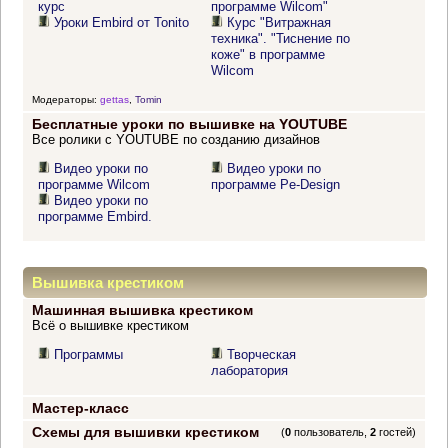
курс
программе Wilcom"
Уроки Embird от Tonito
Курс "Витражная
техника". "Тиснение по
коже" в программе
Wilcom
Модераторы:
gettas
,
Tomin
Бесплатные уроки по вышивке на YOUTUBE
Все ролики с YOUTUBE по созданию дизайнов
Видео уроки по
Видео уроки по
программе Wilcom
программе Pe-Design
Видео уроки по
программе Embird.
Вышивка крестиком
Машинная вышивка крестиком
Всё о вышивке крестиком
Программы
Творческая
лаборатория
Мастер-класс
Схемы для вышивки крестиком
(
0
пользователь,
2
гостей)