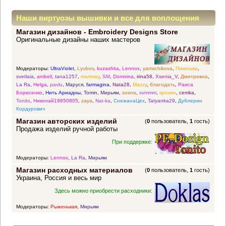
Наши виртуозы вышивки и все для воплощения
Магазин дизайнов - Embroidery Designs Store
прекрасных идей
Оригинальные дизайны наших мастеров
Модераторы:
UltraViolet
,
Lyubov
,
kuzashka
,
Lennox
,
yamschikova
,
Пимошка
,
svetlaia
,
anibell
,
tana1257
,
marimay
,
SM
,
Domnina
,
irina58
,
Xsenia_V
,
Дмитревна
,
La Ra
,
Helga
,
pavlu
,
Маруся
,
farmagina
,
Nata28
,
Mazzy
,
благодать
,
Раиса
Борисенко
,
Нить Ариадны
,
Tomin
,
Мирьям
,
sosna
,
svmmm
,
крохин
,
cemka
,
Tonito
,
Николай19850805
,
zaya
,
Nat-ka
,
СнежанаЦех
,
Tatyanka29
,
Дублерин
Кордурович
Магазин авторских изделий
(
0
пользователь,
1
гость)
Продажа изделий ручной работы
При поддержке:
Модераторы:
Lennox
,
La Ra
,
Мирьям
Магазин расходных материалов
(
0
пользователь,
1
гость)
Украина, Россия и весь мир
Здесь можно приобрести расходники:
Модераторы:
Рыженькая
,
Мирьям