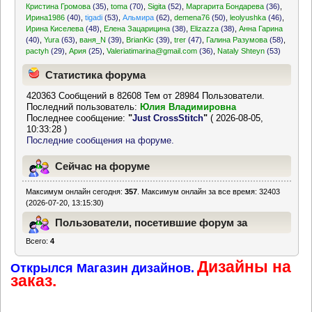
Кристина Громова
(35)
,
toma
(70)
,
Sigita
(52)
,
Маргарита Бондарева
(36)
,
Ирина1986
(40)
,
tigadi
(53)
,
Альмира
(62)
,
demena76
(50)
,
leolyushka
(46)
,
Ирина Киселева
(48)
,
Елена Зацарицина
(38)
,
Elizazza
(38)
,
Анна Гарина
(40)
,
Yura
(63)
,
ваня_N
(39)
,
BrianKic
(39)
,
trer
(47)
,
Галина Разумова
(58)
,
pactyh
(29)
,
Ария
(25)
,
Valeriatimarina@gmail.com
(36)
,
Nataly Shteyn
(53)
Статистика форума
420363 Сообщений в 82608 Тем от 28984 Пользователи.
Последний пользователь:
Юлия Владимировна
Последнее сообщение:
"
Just CrossStitch
"
( 2026-08-05,
10:33:28 )
Последние сообщения на форуме.
Сейчас на форуме
Максимум онлайн сегодня:
357
. Максимум онлайн за все время: 32403
(2026-07-20, 13:15:30)
Пользователи, посетившие форум за
Всего:
4
последние 24 часа
Дизайны на
Открылся Магазин дизайнов.
заказ.