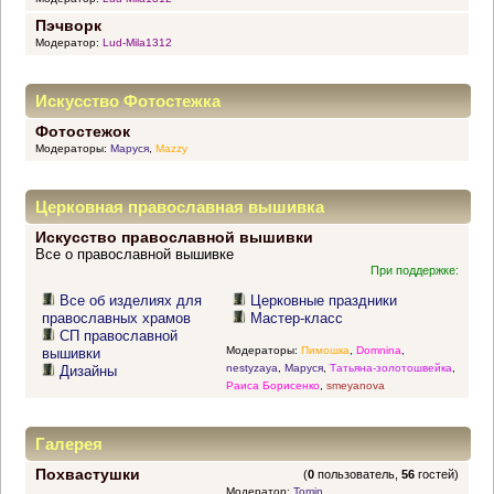
Пэчворк
Модератор:
Lud-Mila1312
Искусство Фотостежка
Фотостежок
Модераторы:
Маруся
,
Mazzy
Церковная православная вышивка
Искусство православной вышивки
Все о православной вышивке
При поддержке:
Все об изделиях для
Церковные праздники
православных храмов
Мастер-класс
СП православной
Модераторы:
Пимошка
,
Domnina
,
вышивки
nestyzaya
,
Маруся
,
Татьяна-золотошвейка
,
Дизайны
Раиса Борисенко
,
smeyanova
Галерея
Похвастушки
(
0
пользователь,
56
гостей)
Модератор:
Tomin