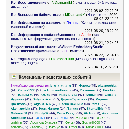
Re: Восстановление
от
MDiamandM
(
Тематическая библиотека
дизайнов
)
2026-08-02, 22:25:03
Re: Вопросы по библиотеке.
от
MDiamandM
(
Навигатор
)
2026-
08-02, 22:11:42
Re: Информация по разделу.
от
Плюшка
(
Курсы по технологии
машинной вышивки
)
2026-06-29, 18:22:08
Re: Информация о файлообменниках
от
Admin
(
Как
пользоваться форумом и другие полезные советы
)
2026-06-21, 12:24:25
Искусственный интеллект и Wilcom EmbroideryStudio
Практическое применение
от
СП_
(
Wilcom
)
2026-04-23, 12:34:18
Re: English language
от
ProfessorPlum
(
Messages in English and
other languages
)
2026-04-16, 21:23:01
Календарь предстоящих событий
Ближайшие дни рождения:
b_o_r_m_a_n
(56)
,
Фиора
(45)
,
oksanochka
(41)
,
Лилия1968
(58)
,
selena-sunflowers
(45)
,
Розалина
(47)
,
flandria
(52)
,
Юлька 80
(46)
,
ООля
(68)
,
РыжикЛиса
(47)
,
Arunas
(55)
,
Оксана
Чуркина
(41)
,
Dirtymexican
(37)
,
Дарья Скрипник
(35)
,
Марина
Цветкова
(43)
,
olga987456
(40)
,
Елена Вахнина
(60)
,
tara31
(52)
,
Alan_apelsin
(27)
,
Эрик Ниязов
(24)
,
Таткин
(57)
,
ShantellMo
(44)
,
Gulnara 88
(38)
,
Nataly82
(44)
,
Саша Рейда
(28)
,
Atelier
(38)
,
Анжелина
Анельски
(33)
,
nataliy1
(54)
,
Светляна
(65)
,
Vera001
(59)
,
Rita77
(49)
,
tanjalinn
(53)
,
Людмила Власова
(79)
,
Gerta
(36)
,
Gocha80880
(46)
,
sanlena
(65)
,
Zasada
(51)
,
talka-ya
(69)
,
Trafer
(60)
,
Tomik300000
(46)
,