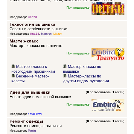
При поддержке:
Модератор:
irina58
Технология вышивки
Советы и особенности вышивки
Модераторы:
irina58
,
Маруся
,
Mazzy
Мастер-класс
Мастер - классы по вышивке
При поддержке:
Мастер-классы к
Мастер-классы по
новогодним праздникам
вышивке
Весенние мастер-
Мастер-классы по
классы
другим видам рукоделия
Идеи для вышивки
(
0
пользователь,
1
гость)
Новые идеи в машинной вышивке
При поддержке:
Модератор:
natali-krav
Ремонт одежды
(
0
пользователь,
1
гость)
Ремонт с помощью вышивки
Модератор:
Tomin