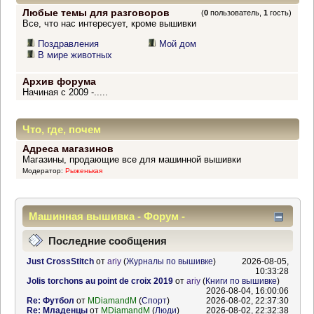
Любые темы для разговоров
(
0
пользователь,
1
гость)
Все, что нас интересует, кроме вышивки
Поздравления
Мой дом
В мире животных
Архив форума
Начиная с 2009 -.....
Что, где, почем
Адреса магазинов
Магазины, продающие все для машинной вышивки
Модератор:
Рыженькая
Машинная вышивка - Форум -
Информационный центр
Последние сообщения
Just CrossStitch
от
ariy
(
Журналы по вышивке
)
2026-08-05,
10:33:28
Jolis torchons au point de croix 2019
от
ariy
(
Книги по вышивке
)
2026-08-04, 16:00:06
Re: Футбол
от
MDiamandM
(
Спорт
)
2026-08-02, 22:37:30
Re: Младенцы
от
MDiamandM
(
Люди
)
2026-08-02, 22:32:38