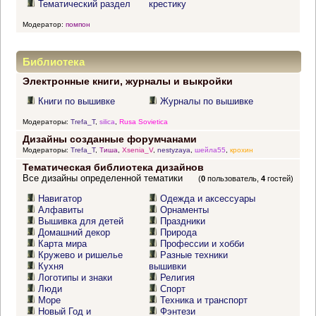
Тематический раздел
крестику
Модератор:
помпон
Библиотека
Электронные книги, журналы и выкройки
Книги по вышивке
Журналы по вышивке
Модераторы:
Trefa_T
,
silica
,
Rusa Sovietica
Дизайны созданные форумчанами
Модераторы:
Trefa_T
,
Тиша
,
Xsenia_V
,
nestyzaya
,
шейла55
,
крохин
Тематическая библиотека дизайнов
Все дизайны определенной тематики
(
0
пользователь,
4
гостей)
Навигатор
Одежда и аксессуары
Алфавиты
Орнаменты
Вышивка для детей
Праздники
Домашний декор
Природа
Карта мира
Профессии и хобби
Кружево и ришелье
Разные техники
Кухня
вышивки
Логотипы и знаки
Религия
Люди
Спорт
Море
Техника и транспорт
Новый Год и
Фэнтези