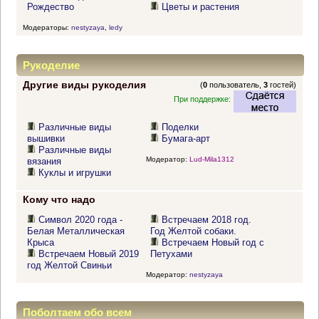
Рождество
Цветы и растения
Модераторы:
nestyzaya
,
ledy
Рукоделие
Другие виды рукоделия
(
0
пользователь,
3
гостей)
При поддержке:
Различные виды
Поделки
вышивки
Бумага-арт
Различные виды
Модератор:
Lud-Mila1312
вязания
Куклы и игрушки
Кому что надо
Символ 2020 года -
Встречаем 2018 год.
Белая Металлическая
Год Желтой собаки.
Крыса
Встречаем Новый год с
Встречаем Новый 2019
Петухами
год Желтой Свиньи
Модератор:
nestyzaya
Поболтаем обо всем