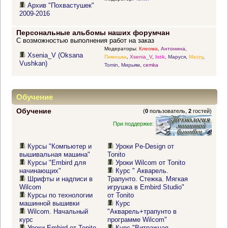
Архив "Похвастушек"
2009-2016
Персональные альбомы наших форумчан
С возможностью выполнения работ на заказ
Модераторы:
Клеома
,
Антонина
,
Xsenia_V (Oksana
Пимошка
,
Xsenia_V
,
listik
,
Маруся
,
Mazzy
,
Vushkan)
Tomin
,
Мирьям
,
cemka
Обучение
Обучение
(
0
пользователь,
2
гостей)
При поддержке:
Курсы "Компьютер и
Уроки Pe-Design от
вышивальная машина"
Tonito
Курсы "Embird для
Уроки Wilcom от Tonito
начинающих"
Курс " Акварель.
Шрифты и надписи в
Трапунто. Стежка. Мягкая
Wilcom
игрушка в Embird Studio"
Курсы по технологии
от Tonito
машинной вышивки
Курс
Wilcom. Начальный
"Акварель+трапунто в
курс
программе Wilcom"
Уроки Embird от Tonito
Курс "Витражная