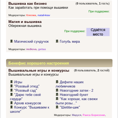
Вышивка как бизнес
(
0
пользователь,
1
гость)
Как заработать при помощи вышивки
При поддержке:
Модераторы:
Клеома
,
natali-krav
Магия и вышивка
Обережная вышивка
При поддержке:
Магический сундучок
Голубь мира
Модераторы:
iredkova
,
gettas
Бенефис хорошего настроения
Вышивальные игры и конкурсы
(
0
пользователь,
2
гостей)
Вышивальные игры и конкурсы
Игры
Дефиле наших
"Розовый этюд"
любимчиков
"Розовый сад"
Новогодние затеи - 2
"Дарю тебе своё
Новогодний букет
сердце"
"Как хороши, как свежи
Архив конкурсов
были розы..."
Конкурс "Вышиваем к
"Шебби-шик"
школе"
Модераторы:
Маруся
,
Раиса Борисенко
,