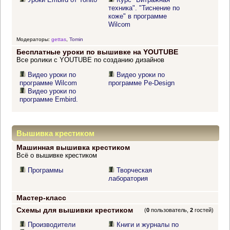
техника". "Тиснение по
коже" в программе
Wilcom
Модераторы:
gettas
,
Tomin
Бесплатные уроки по вышивке на YOUTUBE
Все ролики с YOUTUBE по созданию дизайнов
Видео уроки по
Видео уроки по
программе Wilcom
программе Pe-Design
Видео уроки по
программе Embird.
Вышивка крестиком
Машинная вышивка крестиком
Всё о вышивке крестиком
Программы
Творческая
лаборатория
Мастер-класс
Схемы для вышивки крестиком
(
0
пользователь,
2
гостей)
Производители
Книги и журналы по