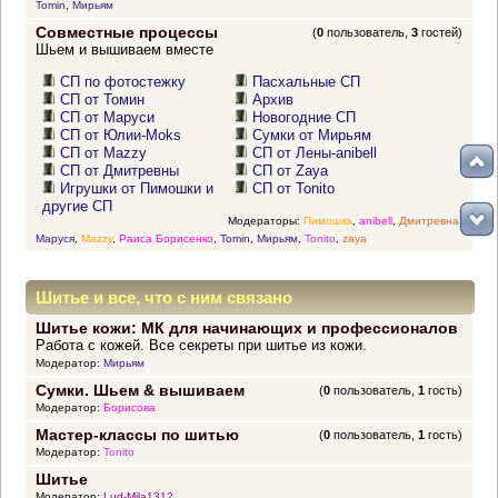
Tomin
,
Мирьям
Совместные процессы
(
0
пользователь,
3
гостей)
Шьем и вышиваем вместе
СП по фотостежку
Пасхальные СП
СП от Томин
Архив
СП от Маруси
Новогодние СП
СП от Юлии-Moks
Сумки от Мирьям
СП от Mazzy
СП от Лены-anibell
СП от Дмитревны
СП от Zaya
Игрушки от Пимошки и
СП от Tonito
другие СП
Модераторы:
Пимошка
,
anibell
,
Дмитревна
,
Маруся
,
Mazzy
,
Раиса Борисенко
,
Tomin
,
Мирьям
,
Tonito
,
zaya
Шитье и все, что с ним связано
Шитье кожи: МК для начинающих и профессионалов
Работа с кожей. Все секреты при шитье из кожи.
Модератор:
Мирьям
Сумки. Шьем & вышиваем
(
0
пользователь,
1
гость)
Модератор:
Борисова
Мастер-классы по шитью
(
0
пользователь,
1
гость)
Модератор:
Tonito
Шитье
Модератор:
Lud-Mila1312