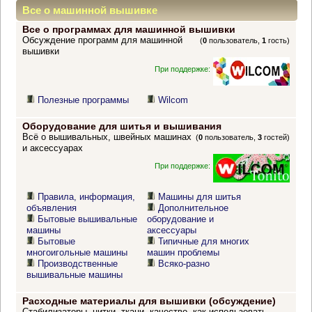
Все о машинной вышивке
Все о программах для машинной вышивки
Обсуждение программ для машинной
(
0
пользователь,
1
гость)
вышивки
При поддержке:
Полезные программы
Wilcom
Оборудование для шитья и вышивания
Всё о вышивальных, швейных машинах
(
0
пользователь,
3
гостей)
и аксессуарах
При поддержке:
Правила, информация,
Машины для шитья
объявления
Дополнительное
Бытовые вышивальные
оборудование и
машины
аксессуары
Бытовые
Типичные для многих
многоигольные машины
машин проблемы
Производственные
Всяко-разно
вышивальные машины
Расходные материалы для вышивки (обсуждение)
Стабилизаторы, нитки, ткани, качество, как использовать