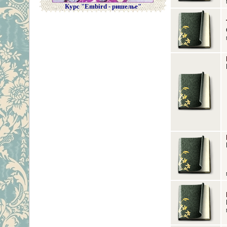
Курс "Embird - ришелье"