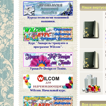
Наши виртуо
Курсы технология машинной
вышивки.
Курс "Акварель+трапунто в
программе Wilcom".
Уроки Pe-Design от Tonito.
Wilcom. Начальный курс.
Все о машин