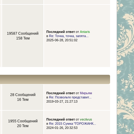
Последний ответ
от
Antaris
19587 Сообщений
в
Re: Точка, точка, запята...
158 Тем
2025-06-28, 20:51:02
Последний ответ
от
Мирьям
28 Сообщений
в
Re: Позвольте представит...
16 Тем
2019-03-27, 21:27:13
Последний ответ
от
vectivus
1955 Сообщений
в
Re: 2015 Сумка "ГОРОЖАНК...
20 Тем
2024-01-26, 20:32:53