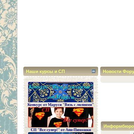
Наши курсы и СП
Новости Фор
Конкурс от Маруси "Вязь с лилиями"
Информбюро
СП "Все супер!" от Ани-Пимошки