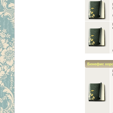
Бенефис хор