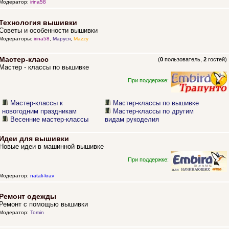
Модератор:
irina58
Технология вышивки
Советы и особенности вышивки
Модераторы:
irina58
,
Маруся
,
Mazzy
Мастер-класс
(
0
пользователь,
2
гостей)
Мастер - классы по вышивке
При поддержке:
Мастер-классы к
Мастер-классы по вышивке
новогодним праздникам
Мастер-классы по другим
Весенние мастер-классы
видам рукоделия
Идеи для вышивки
Новые идеи в машинной вышивке
При поддержке:
Модератор:
natali-krav
Ремонт одежды
Ремонт с помощью вышивки
Модератор:
Tomin