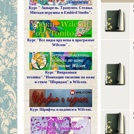
Курс " Акварель. Трапунто. Стежка.
Мягкая игрушка в Embird Studio".
Курс "Все виды кружева в программе
Wilcom" .
Курс "Витражная
техника"."Имитация тиснение по коже
в стиле "Шеридан" в Wilcom.
Курс Шрифты и надписи в Wilcom.