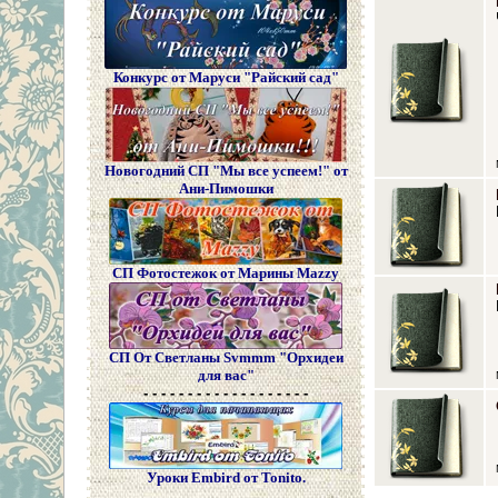
Конкурс от Маруси "Райский сад"
Новогодний СП "Мы все успеем!" от
Ани-Пимошки
СП Фотостежок от Марины Mazzy
СП От Светланы Svmmm "Орхидеи
для вас"
- - - - - - - - - - - - - - - - - - -
Уроки Embird от Tonito.