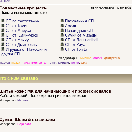
Мирьям
Совместные процессы
(
0
пользователь,
6
гостей)
Шьем и вышиваем вместе
СП по фотостежку
Пасхальные СП
СП от Томин
Архив
СП от Маруси
Новогодние СП
СП от Юлии-Moks
Сумки от Мирьям
СП от Mazzy
СП от Лены-anibell
СП от Дмитревны
СП от Zaya
Игрушки от Пимошки и
СП от Tonito
другие СП
Модераторы:
Пимошка
,
anibell
,
Дмитревна
,
Маруся
,
Mazzy
,
Раиса Борисенко
,
Tomin
,
Мирьям
,
Tonito
,
zaya
что с ним связано
Шитье кожи: МК для начинающих и профессионалов
Работа с кожей. Все секреты при шитье из кожи.
Модератор:
Мирьям
Сумки. Шьем & вышиваем
Модератор:
Борисова