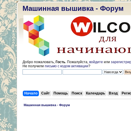
Машинная вышивка - Форум
Добро пожаловать,
Гость
. Пожалуйста,
войдите
или
зарегистри
Не получили
письмо с кодом активации
?
Начало
Сайт
Помощь
Поиск
Календарь
Вход
Реги
 Машинная вышивка - Форум