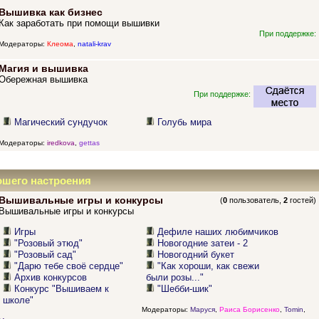
Вышивка как бизнес
Как заработать при помощи вышивки
При поддержке:
Модераторы:
Клеома
,
natali-krav
Магия и вышивка
Обережная вышивка
При поддержке:
Магический сундучок
Голубь мира
Модераторы:
iredkova
,
gettas
ошего настроения
Вышивальные игры и конкурсы
(
0
пользователь,
2
гостей)
Вышивальные игры и конкурсы
Игры
Дефиле наших любимчиков
"Розовый этюд"
Новогодние затеи - 2
"Розовый сад"
Новогодний букет
"Дарю тебе своё сердце"
"Как хороши, как свежи
Архив конкурсов
были розы..."
Конкурс "Вышиваем к
"Шебби-шик"
школе"
Модераторы:
Маруся
,
Раиса Борисенко
,
Tomin
,