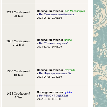
Последний ответ
от
Глеб Маловецкий
2219 Сообщений
в
Re: Смещение дизайна выш...
28 Тем
2023-06-10, 21:01:36
Последний ответ
от
tasha3
2687 Сообщений
в
Re: "Елочка-кривулька" ...
254 Тем
2023-12-02, 16:05:29
Последний ответ
от
ZvezdiMir
1356 Сообщений
в
Re: Идеи для вышивки. Чт...
18 Тем
2023-04-06, 01:30:39
Последний ответ
от
bylinka
1414 Сообщений
в
Re: РЕМОНТ ОДЕЖДЫ
4 Тем
2022-01-16, 11:11:41