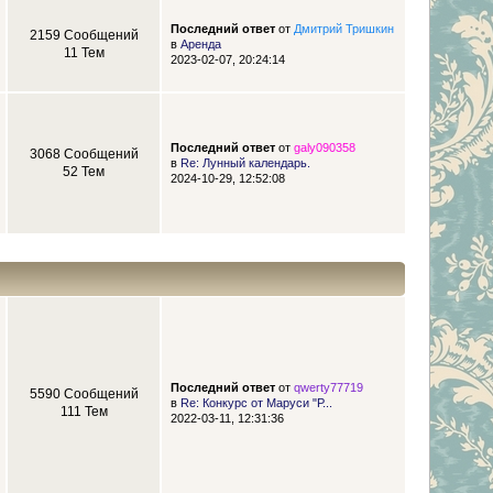
Последний ответ
от
Дмитрий Тришкин
2159 Сообщений
в
Аренда
11 Тем
2023-02-07, 20:24:14
Последний ответ
от
galy090358
3068 Сообщений
в
Re: Лунный календарь.
52 Тем
2024-10-29, 12:52:08
Последний ответ
от
qwerty77719
5590 Сообщений
в
Re: Конкурс от Маруси "Р...
111 Тем
2022-03-11, 12:31:36