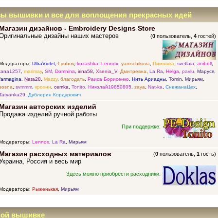
зы вышивки и все для воплощения прекрасных идей
Магазин дизайнов - Embroidery Designs Store
Оригинальные дизайны наших мастеров
(
0
пользователь,
4
гостей)
Модераторы:
UltraViolet
,
Lyubov
,
kuzashka
,
Lennox
,
yamschikova
,
Пимошка
,
svetlaia
,
anibell
,
tana1257
,
marimay
,
SM
,
Domnina
,
irina58
,
Xsenia_V
,
Дмитревна
,
La Ra
,
Helga
,
pavlu
,
Маруся
,
farmagina
,
Nata28
,
Mazzy
,
благодать
,
Раиса Борисенко
,
Нить Ариадны
,
Tomin
,
Мирьям
,
sosna
,
svmmm
,
крохин
,
cemka
,
Tonito
,
Николай19850805
,
zaya
,
Nat-ka
,
СнежанаЦех
,
Tatyanka29
,
Дублерин Кордурович
Магазин авторских изделий
Продажа изделий ручной работы
При поддержке:
Модераторы:
Lennox
,
La Ra
,
Мирьям
Магазин расходных материалов
(
0
пользователь,
1
гость)
Украина, Россия и весь мир
Здесь можно приобрести расходники:
Модераторы:
Рыженькая
,
Мирьям
ной вышивке