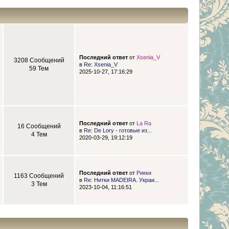
Последний ответ
от
Xsenia_V
3208 Сообщений
в
Re: Xsenia_V
59 Тем
2025-10-27, 17:16:29
Последний ответ
от
La Ra
16 Сообщений
в
Re: De Lory - готовые из...
4 Тем
2020-03-29, 19:12:19
Последний ответ
от
Рикки
1163 Сообщений
в
Re: Нитки MADEIRA. Украи...
3 Тем
2023-10-04, 11:16:51