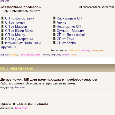
Мирьям
Совместные процессы
(
0
пользователь,
2
гостей)
Шьем и вышиваем вместе
СП по фотостежку
Пасхальные СП
СП от Томин
Архив
СП от Маруси
Новогодние СП
СП от Юлии-Moks
Сумки от Мирьям
СП от Mazzy
СП от Лены-anibell
СП от Дмитревны
СП от Zaya
Игрушки от Пимошки и
СП от Tonito
другие СП
Модераторы:
Пимошка
,
anibell
,
Дмитревна
,
Маруся
,
Mazzy
,
Раиса Борисенко
,
Tomin
,
Мирьям
,
Tonito
,
zaya
что с ним связано
Шитье кожи: МК для начинающих и профессионалов
Работа с кожей. Все секреты при шитье из кожи.
Модератор:
Мирьям
Сумки. Шьем & вышиваем
Модератор:
Борисова