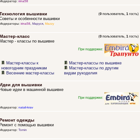
Модератор:
irina58
Технология вышивки
(
0
пользователь,
1
гость)
Советы и особенности вышивки
Модераторы:
irina58
,
Маруся
,
Mazzy
Мастер-класс
(
0
пользователь,
1
гость)
Мастер - классы по вышивке
При поддержке:
Мастер-классы к
Мастер-классы по вышивке
новогодним праздникам
Мастер-классы по другим
Весенние мастер-классы
видам рукоделия
Идеи для вышивки
Новые идеи в машинной вышивке
При поддержке:
Модератор:
natali-krav
Ремонт одежды
Ремонт с помощью вышивки
Модератор:
Tomin