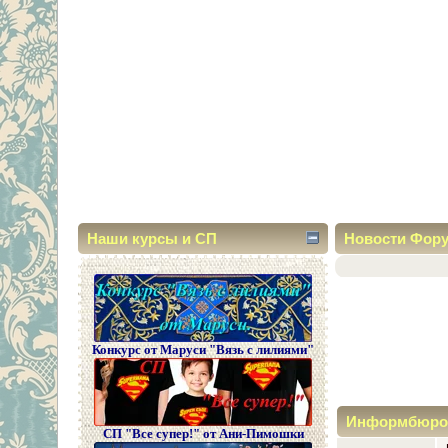
Наши курсы и СП
Новости Фор
Конкурс от Маруси "Вязь с лилиями"
Информбюро
СП "Все супер!" от Ани-Пимошки