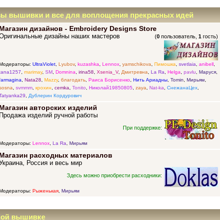
зы вышивки и все для воплощения прекрасных идей
Магазин дизайнов - Embroidery Designs Store
Оригинальные дизайны наших мастеров
(
0
пользователь,
1
гость)
Модераторы:
UltraViolet
,
Lyubov
,
kuzashka
,
Lennox
,
yamschikova
,
Пимошка
,
svetlaia
,
anibell
,
tana1257
,
marimay
,
SM
,
Domnina
,
irina58
,
Xsenia_V
,
Дмитревна
,
La Ra
,
Helga
,
pavlu
,
Маруся
,
farmagina
,
Nata28
,
Mazzy
,
благодать
,
Раиса Борисенко
,
Нить Ариадны
,
Tomin
,
Мирьям
,
sosna
,
svmmm
,
крохин
,
cemka
,
Tonito
,
Николай19850805
,
zaya
,
Nat-ka
,
СнежанаЦех
,
Tatyanka29
,
Дублерин Кордурович
Магазин авторских изделий
Продажа изделий ручной работы
При поддержке:
Модераторы:
Lennox
,
La Ra
,
Мирьям
Магазин расходных материалов
Украина, Россия и весь мир
Здесь можно приобрести расходники:
Модераторы:
Рыженькая
,
Мирьям
ной вышивке