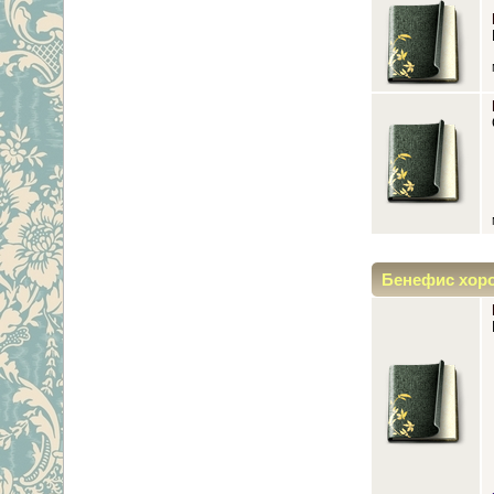
Бенефис хор