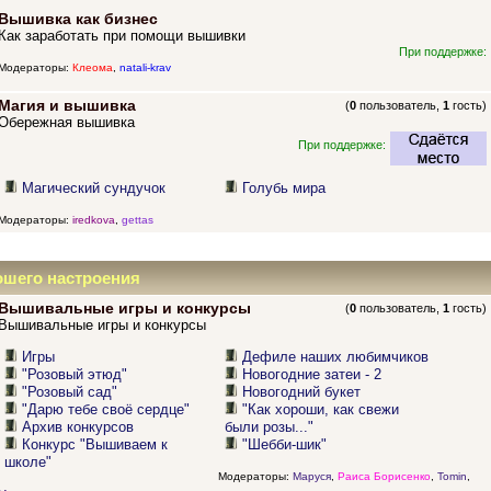
Вышивка как бизнес
Как заработать при помощи вышивки
При поддержке:
Модераторы:
Клеома
,
natali-krav
Магия и вышивка
(
0
пользователь,
1
гость)
Обережная вышивка
При поддержке:
Магический сундучок
Голубь мира
Модераторы:
iredkova
,
gettas
ошего настроения
Вышивальные игры и конкурсы
(
0
пользователь,
1
гость)
Вышивальные игры и конкурсы
Игры
Дефиле наших любимчиков
"Розовый этюд"
Новогодние затеи - 2
"Розовый сад"
Новогодний букет
"Дарю тебе своё сердце"
"Как хороши, как свежи
Архив конкурсов
были розы..."
Конкурс "Вышиваем к
"Шебби-шик"
школе"
Модераторы:
Маруся
,
Раиса Борисенко
,
Tomin
,