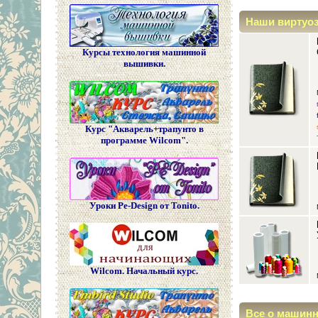
Наши виртуо
Курсы технология машинной
вышивки.
Курс "Акварель+трапунто в
программе Wilcom".
Уроки Pe-Design от Tonito.
Wilcom. Начальный курс.
Все о машин