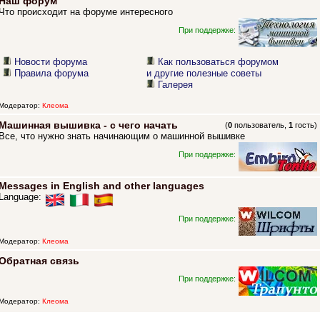
Наш форум
Что происходит на форуме интересного
При поддержке:
Новости форума
Как пользоваться форумом
Правила форума
и другие полезные советы
Галерея
Модератор:
Клеома
Машинная вышивка - с чего начать
(
0
пользователь,
1
гость)
Все, что нужно знать начинающим о машинной вышивке
При поддержке:
Messages in English and other languages
Language:
При поддержке:
Модератор:
Клеома
Обратная связь
При поддержке:
Модератор:
Клеома