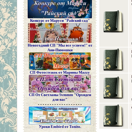
Конкурс от Маруси "Райский сад"
Новогодний СП "Мы все успеем!" от
Ани-Пимошки
СП Фотостежок от Марины Mazzy
СП От Светланы Svmmm "Орхидеи
для вас"
- - - - - - - - - - - - - - - - - - -
Уроки Embird от Tonito.