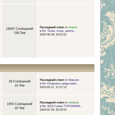
Последний ответ
от
Antaris
19587 Сообщений
в
Re: Точка, точка, запята...
158 Тем
2025-06-28, 20:51:02
Последний ответ
от
Мирьям
28 Сообщений
в
Re: Позвольте представит...
16 Тем
2019-03-27, 21:27:13
Последний ответ
от
vectivus
1955 Сообщений
в
Re: 2015 Сумка "ГОРОЖАНК...
20 Тем
2024-01-26, 20:32:53