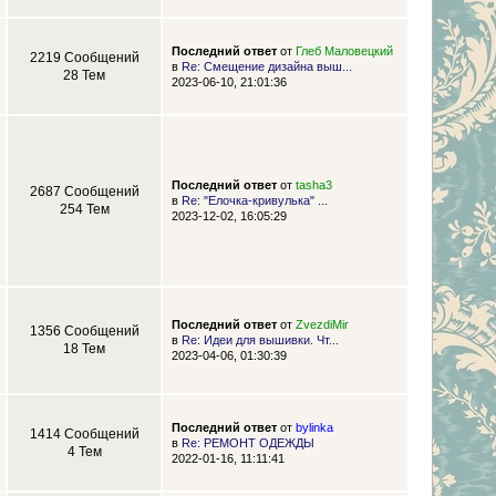
Последний ответ
от
Глеб Маловецкий
2219 Сообщений
в
Re: Смещение дизайна выш...
28 Тем
2023-06-10, 21:01:36
Последний ответ
от
tasha3
2687 Сообщений
в
Re: "Елочка-кривулька" ...
254 Тем
2023-12-02, 16:05:29
Последний ответ
от
ZvezdiMir
1356 Сообщений
в
Re: Идеи для вышивки. Чт...
18 Тем
2023-04-06, 01:30:39
Последний ответ
от
bylinka
1414 Сообщений
в
Re: РЕМОНТ ОДЕЖДЫ
4 Тем
2022-01-16, 11:11:41