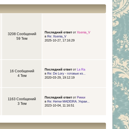
Последний ответ
от
Xsenia_V
3208 Сообщений
в
Re: Xsenia_V
59 Тем
2025-10-27, 17:16:29
Последний ответ
от
La Ra
16 Сообщений
в
Re: De Lory - готовые из...
4 Тем
2020-03-29, 19:12:19
Последний ответ
от
Рикки
1163 Сообщений
в
Re: Нитки MADEIRA. Украи...
3 Тем
2023-10-04, 11:16:51