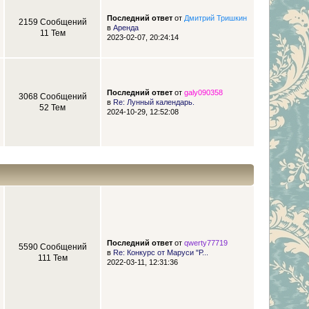
Последний ответ
от
Дмитрий Тришкин
2159 Сообщений
в
Аренда
11 Тем
2023-02-07, 20:24:14
Последний ответ
от
galy090358
3068 Сообщений
в
Re: Лунный календарь.
52 Тем
2024-10-29, 12:52:08
Последний ответ
от
qwerty77719
5590 Сообщений
в
Re: Конкурс от Маруси "Р...
111 Тем
2022-03-11, 12:31:36