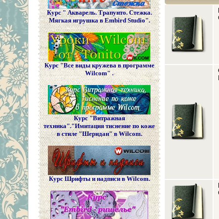
Курс " Акварель. Трапунто. Стежка.
Мягкая игрушка в Embird Studio".
Курс "Все виды кружева в программе
Wilcom" .
Курс "Витражная
техника"."Имитация тиснение по коже
в стиле "Шеридан" в Wilcom.
Курс Шрифты и надписи в Wilcom.