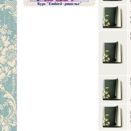
Курс "Embird - ришелье"