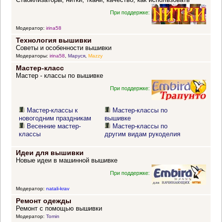
При поддержке:
Модератор:
irina58
Технология вышивки
Советы и особенности вышивки
Модераторы:
irina58
,
Маруся
,
Mazzy
Мастер-класс
Мастер - классы по вышивке
При поддержке:
Мастер-классы к
Мастер-классы по
новогодним праздникам
вышивке
Весенние мастер-
Мастер-классы по
классы
другим видам рукоделия
Идеи для вышивки
Новые идеи в машинной вышивке
При поддержке:
Модератор:
natali-krav
Ремонт одежды
Ремонт с помощью вышивки
Модератор:
Tomin