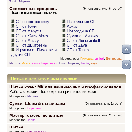
Tomin
,
Мирьям
Совместные процессы
(
0
пользователь,
6
гостей)
Шьем и вышиваем вместе
СП по фотостежку
Пасхальные СП
СП от Томин
Архив
СП от Маруси
Новогодние СП
СП от Юлии-Moks
Сумки от Мирьям
СП от Mazzy
СП от Лены-anibell
СП от Дмитревны
СП от Zaya
Игрушки от Пимошки и
СП от Tonito
другие СП
Модераторы:
Пимошка
,
anibell
,
Дмитревна
,
Маруся
,
Mazzy
,
Раиса Борисенко
,
Tomin
,
Мирьям
,
Tonito
,
zaya
Шитье и все, что с ним связано
Шитье кожи: МК для начинающих и профессионалов
Работа с кожей. Все секреты при шитье из кожи.
Модератор:
Мирьям
Сумки. Шьем & вышиваем
(
0
пользователь,
1
гость)
Модератор:
Борисова
Мастер-классы по шитью
(
0
пользователь,
2
гостей)
Модератор:
Tonito
Шитье
Модератор:
Lud-Mila1312