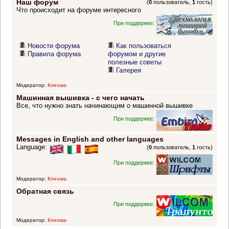
Наш форум
(
0
пользователь,
1
гость)
Что происходит на форуме интересного
При поддержке:
Новости форума
Как пользоваться
Правила форума
форумом и другие
полезные советы
Галерея
Модератор:
Клеома
Машинная вышивка - с чего начать
Все, что нужно знать начинающим о машинной вышивке
При поддержке:
Messages in English and other languages
Language:
(
0
пользователь,
1
гость)
При поддержке:
Модератор:
Клеома
Обратная связь
При поддержке:
Модератор:
Клеома