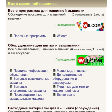
Все о машинной вышивке
Все о программах для машинной вышивки
Обсуждение программ для машинной
(
0
пользователь,
1
гость)
вышивки
При поддержке:
Полезные программы
Wilcom
Оборудование для шитья и вышивания
Всё о вышивальных, швейных машинах
(
0
пользователь,
3
гостей)
и аксессуарах
При поддержке:
Правила, информация,
Машины для шитья
объявления
Дополнительное
Бытовые вышивальные
оборудование и
машины
аксессуары
Бытовые
Типичные для многих
многоигольные машины
машин проблемы
Производственные
Всяко-разно
вышивальные машины
Расходные материалы для вышивки (обсуждение)
Стабилизаторы, нитки, ткани, качество, как использовать