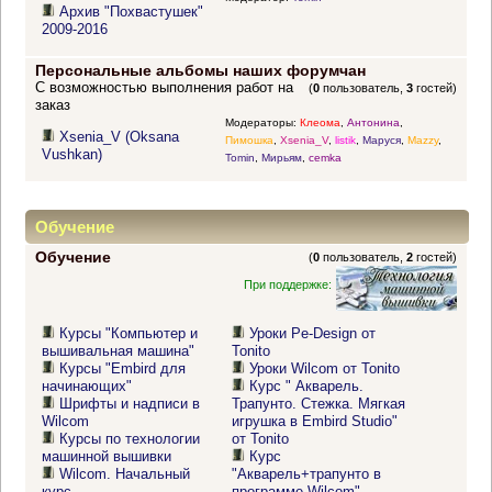
Архив "Похвастушек"
2009-2016
Персональные альбомы наших форумчан
С возможностью выполнения работ на
(
0
пользователь,
3
гостей)
заказ
Модераторы:
Клеома
,
Антонина
,
Xsenia_V (Oksana
Пимошка
,
Xsenia_V
,
listik
,
Маруся
,
Mazzy
,
Vushkan)
Tomin
,
Мирьям
,
cemka
Обучение
Обучение
(
0
пользователь,
2
гостей)
При поддержке:
Курсы "Компьютер и
Уроки Pe-Design от
вышивальная машина"
Tonito
Курсы "Embird для
Уроки Wilcom от Tonito
начинающих"
Курс " Акварель.
Шрифты и надписи в
Трапунто. Стежка. Мягкая
Wilcom
игрушка в Embird Studio"
Курсы по технологии
от Tonito
машинной вышивки
Курс
Wilcom. Начальный
"Акварель+трапунто в
курс
программе Wilcom"