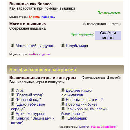
Вышивка как бизнес
Как заработать при помощи вышивки
При поддержке:
Модераторы:
Клеома
,
natali-krav
Магия и вышивка
(
0
пользователь,
1
гость)
Обережная вышивка
При поддержке:
Магический сундучок
Голубь мира
Модераторы:
iredkova
,
gettas
Бенефис хорошего настроения
Вышивальные игры и конкурсы
(
0
пользователь,
2
гостей)
Вышивальные игры и конкурсы
Игры
Дефиле наших
"Розовый этюд"
любимчиков
"Розовый сад"
Новогодние затеи - 2
"Дарю тебе своё
Новогодний букет
сердце"
"Как хороши, как свежи
Архив конкурсов
были розы..."
Конкурс "Вышиваем к
"Шебби-шик"
школе"
Модераторы:
Маруся
,
Раиса Борисенко
,