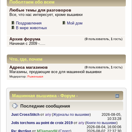
Поболтаем обо всем
Любые темы для разговоров
Все, что нас интересует, кроме вышивки
Поздравления
Мой дом
В мире животных
Архив форума
(
0
пользователь,
1
гость)
Начиная с 2009 -.....
Что, где, почем
Адреса магазинов
(
0
пользователь,
1
гость)
Магазины, продающие все для машинной вышивки
Модератор:
Рыженькая
Машинная вышивка - Форум -
Информационный центр
Последние сообщения
Just CrossStitch
от
ariy
(
Журналы по вышивке
)
2026-08-05,
10:33:28
Jolis torchons au point de croix 2019
от
ariy
(
Книги по вышивке
)
2026-08-04, 16:00:06
Re: Футбол
от
MDiamandM
(
Спорт
)
2026-08-02, 22:37:30