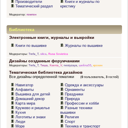
Производители
Книги и журналы по
Тематический раздел
крестику
Модератор:
помпон
Библиотека
Электронные книги, журналы и выкройки
Книги по вышивке
Журналы по вышивке
Модераторы:
Trefa_T
,
silica
,
Rusa Sovietica
Дизайны созданные форумчанами
Модераторы:
Trefa_T
,
Тиша
,
Xsenia_V
,
nestyzaya
,
шейла55
,
крохин
Тематическая библиотека дизайнов
Все дизайны определенной тематики
(
0
пользователь,
3
гостей)
Навигатор
Одежда и аксессуары
Алфавиты
Орнаменты
Вышивка для детей
Праздники
Домашний декор
Природа
Карта мира
Профессии и хобби
Кружево и ришелье
Разные техники
Кухня
вышивки
Логотипы и знаки
Религия
Люди
Спорт
Море
Техника и транспорт