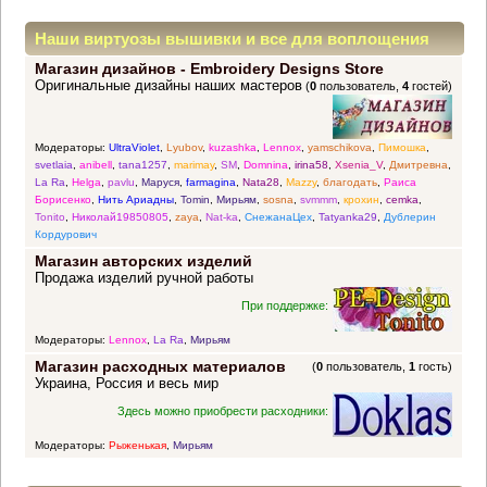
Наши виртуозы вышивки и все для воплощения
Магазин дизайнов - Embroidery Designs Store
прекрасных идей
Оригинальные дизайны наших мастеров
(
0
пользователь,
4
гостей)
Модераторы:
UltraViolet
,
Lyubov
,
kuzashka
,
Lennox
,
yamschikova
,
Пимошка
,
svetlaia
,
anibell
,
tana1257
,
marimay
,
SM
,
Domnina
,
irina58
,
Xsenia_V
,
Дмитревна
,
La Ra
,
Helga
,
pavlu
,
Маруся
,
farmagina
,
Nata28
,
Mazzy
,
благодать
,
Раиса
Борисенко
,
Нить Ариадны
,
Tomin
,
Мирьям
,
sosna
,
svmmm
,
крохин
,
cemka
,
Tonito
,
Николай19850805
,
zaya
,
Nat-ka
,
СнежанаЦех
,
Tatyanka29
,
Дублерин
Кордурович
Магазин авторских изделий
Продажа изделий ручной работы
При поддержке:
Модераторы:
Lennox
,
La Ra
,
Мирьям
Магазин расходных материалов
(
0
пользователь,
1
гость)
Украина, Россия и весь мир
Здесь можно приобрести расходники:
Модераторы:
Рыженькая
,
Мирьям