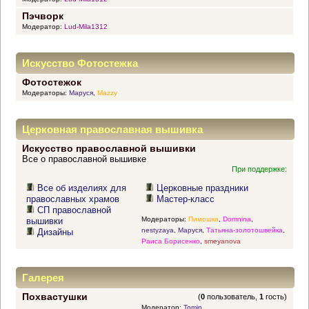
Пэчворк
Модератор:
Lud-Mila1312
Искусство Фотостежка
Фотостежок
Модераторы:
Маруся
,
Mazzy
Церковная православная вышивка
Искусство православной вышивки
Все о православной вышивке
При поддержке:
Все об изделиях для
Церковные праздники
православных храмов
Мастер-класс
СП православной
Модераторы:
Пимошка
,
Domnina
,
вышивки
nestyzaya
,
Маруся
,
Татьяна-золотошвейка
,
Дизайны
Раиса Борисенко
,
smeyanova
Галерея
Похвастушки
(
0
пользователь,
1
гость)
Модератор:
Tomin