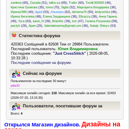
sanlena
(65)
,
Zasada
(51)
,
talka-ya
(69)
,
Trafer
(60)
,
Tomik300000
(46)
,
Кристина Громова
(35)
,
toma
(70)
,
Sigita
(52)
,
Маргарита Бондарева
(36)
,
Ирина1986
(40)
,
tigadi
(53)
,
Альмира
(62)
,
demena76
(50)
,
leolyushka
(46)
,
Ирина Киселева
(48)
,
Елена Зацарицина
(38)
,
Elizazza
(38)
,
Анна Гарина
(40)
,
Yura
(63)
,
ваня_N
(39)
,
BrianKic
(39)
,
trer
(47)
,
Галина Разумова
(58)
,
pactyh
(29)
,
Ария
(25)
,
Valeriatimarina@gmail.com
(36)
,
Nataly Shteyn
(53)
Статистика форума
420363 Сообщений в 82608 Тем от 28984 Пользователи.
Последний пользователь:
Юлия Владимировна
Последнее сообщение:
"
Just CrossStitch
"
( 2026-08-05,
10:33:28 )
Последние сообщения на форуме.
Сейчас на форуме
Пользователи за последние 30 минут:
pilat30
Максимум онлайн сегодня:
218
. Максимум онлайн за все время: 32403
(2026-07-20, 13:15:30)
Пользователи, посетившие форум за
Всего:
4
последние 24 часа
Дизайны на
Открылся Магазин дизайнов.