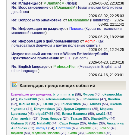
Re: Младенцы
от
MDiamandM
(
Люди
)
2026-08-02, 22:32:38
Re: Восстановление
от
MDiamandM
(
Тематическая библиотека
дизайнов
)
2026-08-02, 22:25:03
Re: Вопросы по библиотеке.
от
MDiamandM
(
Навигатор
)
2026-
08-02, 22:11:42
Re: Информация по разделу.
от
Плюшка
(
Курсы по технологии
машинной вышивки
)
2026-06-29, 18:22:08
Re: Информация о файлообменниках
от
Admin
(
Как
пользоваться форумом и другие полезные советы
)
2026-06-21, 12:24:25
Искусственный интеллект и Wilcom EmbroideryStudio
Практическое применение
от
СП_
(
Wilcom
)
2026-04-23, 12:34:18
Re: English language
от
ProfessorPlum
(
Messages in English and
other languages
)
2026-04-16, 21:23:01
Календарь предстоящих событий
Ближайшие дни рождения:
b_o_r_m_a_n
(56)
,
Фиора
(45)
,
oksanochka
(41)
,
Лилия1968
(58)
,
selena-sunflowers
(45)
,
Розалина
(47)
,
flandria
(52)
,
Юлька 80
(46)
,
ООля
(68)
,
РыжикЛиса
(47)
,
Arunas
(55)
,
Оксана
Чуркина
(41)
,
Dirtymexican
(37)
,
Дарья Скрипник
(35)
,
Марина
Цветкова
(43)
,
olga987456
(40)
,
Елена Вахнина
(60)
,
tara31
(52)
,
Alan_apelsin
(27)
,
Эрик Ниязов
(24)
,
Таткин
(57)
,
ShantellMo
(44)
,
Gulnara 88
(38)
,
Nataly82
(44)
,
Саша Рейда
(28)
,
Atelier
(38)
,
Анжелина
Анельски
(33)
,
nataliy1
(54)
,
Светляна
(65)
,
Vera001
(59)
,
Rita77
(49)
,
tanjalinn
(53)
,
Людмила Власова
(79)
,
Gerta
(36)
,
Gocha80880
(46)
,