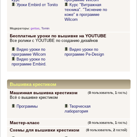
Уроки Embird от Tonito
Курс "Витражная
техника". "Тиснение по
коже" в программе
Wilcom
Модераторы:
gettas
,
Tomin
Бесплатные уроки по вышивке на YOUTUBE
Все ролики с YOUTUBE по созданию дизайнов
Видео уроки по
Видео уроки по
программе Wilcom
программе Pe-Design
Видео уроки по
программе Embird.
Вышивка крестиком
Машинная вышивка крестиком
(
0
пользователь,
1
гость)
Всё о вышивке крестиком
Программы
Творческая
лаборатория
Мастер-класс
(
0
пользователь,
1
гость)
Схемы для вышивки крестиком
(
0
пользователь,
2
гостей)