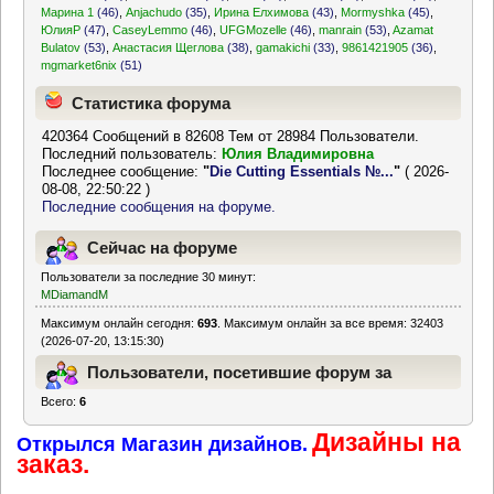
Марина 1
(46)
,
Anjachudo
(35)
,
Ирина Елхимова
(43)
,
Mormyshka
(45)
,
ЮлияР
(47)
,
CaseyLemmo
(46)
,
UFGMozelle
(46)
,
manrain
(53)
,
Azamat
Bulatov
(53)
,
Анастасия Щеглова
(38)
,
gamakichi
(33)
,
9861421905
(36)
,
mgmarket6nix
(51)
Статистика форума
420364 Сообщений в 82608 Тем от 28984 Пользователи.
Последний пользователь:
Юлия Владимировна
Последнее сообщение:
"
Die Cutting Essentials №...
"
( 2026-
08-08, 22:50:22 )
Последние сообщения на форуме.
Сейчас на форуме
Пользователи за последние 30 минут:
MDiamandM
Максимум онлайн сегодня:
693
. Максимум онлайн за все время: 32403
(2026-07-20, 13:15:30)
Пользователи, посетившие форум за
Всего:
6
последние 24 часа
Дизайны на
Открылся Магазин дизайнов.
заказ.