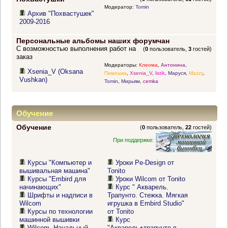
Модератор:
Tomin
Архив "Похвастушек"
2009-2016
Персональные альбомы наших форумчан
С возможностью выполнения работ на
(
0
пользователь,
3
гостей)
заказ
Модераторы:
Клеома
,
Антонина
,
Xsenia_V (Oksana
Пимошка
,
Xsenia_V
,
listik
,
Маруся
,
Mazzy
,
Vushkan)
Tomin
,
Мирьям
,
cemka
Обучение
Обучение
(
0
пользователь,
22
гостей)
При поддержке:
Курсы "Компьютер и
Уроки Pe-Design от
вышивальная машина"
Tonito
Курсы "Embird для
Уроки Wilcom от Tonito
начинающих"
Курс " Акварель.
Шрифты и надписи в
Трапунто. Стежка. Мягкая
Wilcom
игрушка в Embird Studio"
Курсы по технологии
от Tonito
машинной вышивки
Курс
Wilcom. Начальный
"Акварель+трапунто в