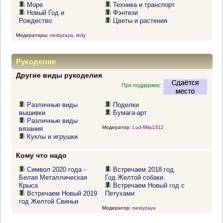
Море
Техника и транспорт
Новый Год и
Фэнтези
Рождество
Цветы и растения
Модераторы:
nestyzaya
,
ledy
Рукоделие
Другие виды рукоделия
При поддержке:
Различные виды
Поделки
вышивки
Бумага-арт
Различные виды
Модератор:
Lud-Mila1312
вязания
Куклы и игрушки
Кому что надо
Символ 2020 года -
Встречаем 2018 год.
Белая Металлическая
Год Желтой собаки.
Крыса
Встречаем Новый год с
Встречаем Новый 2019
Петухами
год Желтой Свиньи
Модератор:
nestyzaya