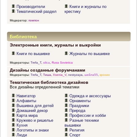
Производители
Книги и журналы по
Тематический раздел
крестику
Модератор:
помпон
Библиотека
Электронные книги, журналы и выкройки
Книги по вышивке
Журналы по вышивке
Модераторы:
Trefa_T
,
silica
,
Rusa Sovietica
Дизайны созданные форумчанами
Модераторы:
Trefa_T
,
Тиша
,
Xsenia_V
,
nestyzaya
,
шейла55
,
крохин
Тематическая библиотека дизайнов
Все дизайны определенной тематики
Навигатор
Одежда и аксессуары
Алфавиты
Орнаменты
Вышивка для детей
Праздники
Домашний декор
Природа
Карта мира
Профессии и хобби
Кружево и ришелье
Разные техники
Кухня
вышивки
Логотипы и знаки
Религия
Люди
Спорт