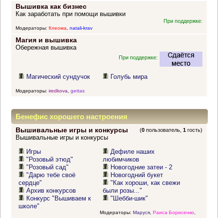
Вышивка как бизнес
Как заработать при помощи вышивки
При поддержке:
Модераторы:
Клеома
,
natali-krav
Магия и вышивка
Обережная вышивка
При поддержке:
Магический сундучок
Голубь мира
Модераторы:
iredkova
,
gettas
Бенефис хорошего настроения
Вышивальные игры и конкурсы
(
0
пользователь,
1
гость)
Вышивальные игры и конкурсы
Игры
Дефиле наших
"Розовый этюд"
любимчиков
"Розовый сад"
Новогодние затеи - 2
"Дарю тебе своё
Новогодний букет
сердце"
"Как хороши, как свежи
Архив конкурсов
были розы..."
Конкурс "Вышиваем к
"Шебби-шик"
школе"
Модераторы:
Маруся
,
Раиса Борисенко
,