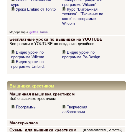
курс
программе Wilcom"
Уроки Embird от Tonito
Курс "Витражная
техника". "Тиснение по
коже" в программе
Wilcom
Модераторы:
gettas
,
Tomin
Бесплатные уроки по вышивке на YOUTUBE
Все ролики с YOUTUBE по созданию дизайнов
Видео уроки по
Видео уроки по
программе Wilcom
программе Pe-Design
Видео уроки по
программе Embird.
Вышивка крестиком
Машинная вышивка крестиком
Всё о вышивке крестиком
Программы
Творческая
лаборатория
Мастер-класс
Схемы для вышивки крестиком
(
0
пользователь,
2
гостей)