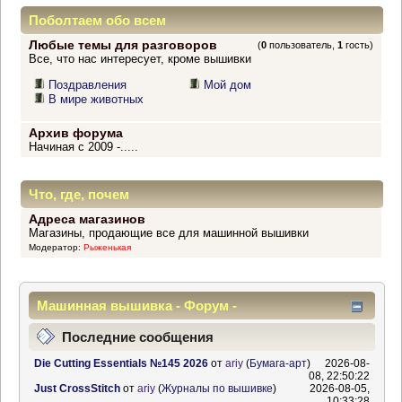
Поболтаем обо всем
Любые темы для разговоров
(
0
пользователь,
1
гость)
Все, что нас интересует, кроме вышивки
Поздравления
Мой дом
В мире животных
Архив форума
Начиная с 2009 -.....
Что, где, почем
Адреса магазинов
Магазины, продающие все для машинной вышивки
Модератор:
Рыженькая
Машинная вышивка - Форум -
Информационный центр
Последние сообщения
Die Cutting Essentials №145 2026
от
ariy
(
Бумага-арт
)
2026-08-
08, 22:50:22
Just CrossStitch
от
ariy
(
Журналы по вышивке
)
2026-08-05,
10:33:28