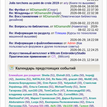
Jolis torchons au point de croix 2019
от
ariy
(
Книги по вышивке
)
2026-08-04, 16:00:06
Re: Футбол
от
MDiamandM
(
Спорт
)
2026-08-02, 22:37:30
Re: Младенцы
от
MDiamandM
(
Люди
)
2026-08-02, 22:32:38
Re: Восстановление
от
MDiamandM
(
Тематическая библиотека
дизайнов
)
2026-08-02, 22:25:03
Re: Вопросы по библиотеке.
от
MDiamandM
(
Навигатор
)
2026-
08-02, 22:11:42
Re: Информация по разделу.
от
Плюшка
(
Курсы по технологии
машинной вышивки
)
2026-06-29, 18:22:08
Re: Информация о файлообменниках
от
Admin
(
Как
пользоваться форумом и другие полезные советы
)
2026-06-21, 12:24:25
Искусственный интеллект и Wilcom EmbroideryStudio
Практическое применение
от
СП_
(
Wilcom
)
2026-04-23, 12:34:18
Календарь предстоящих событий
Ближайшие дни рождения:
Sheila
(51)
,
Elvira9
(63)
,
Lalita
(50)
,
hopejjj
(42)
,
Jasmina
(51)
,
NATALKA
(54)
,
Re Nata
(49)
,
grazart
(66)
,
MolliE
(44)
,
Анжела Бородухина
(36)
,
Оле-Лукое
(53)
,
Yulyaskull
(33)
,
Станіслав
Українець
(65)
,
Ольга Сивова
(51)
,
MichaelToody
(51)
,
Зиля
Тагирова
(29)
,
sun193
(29)
,
TomCatGun
(47)
,
Александр032
(45)
,
владимир купаев
(53)
,
Анастасия Ли
(36)
,
CornellMck
(39)
,
MatthewFef
(44)
,
Мария Стриевская
(34)
,
Дарья Булкина
(27)
,
Arsen
Abduraimov
(50)
,
Lusja
(62)
,
Екатерина Полковничева
(42)
,
Ольга
Погосова
(53)
,
Татьяна 555
(49)
,
AkiN
(39)
,
Viki1008
(48)
,
Галюня
(58)
,