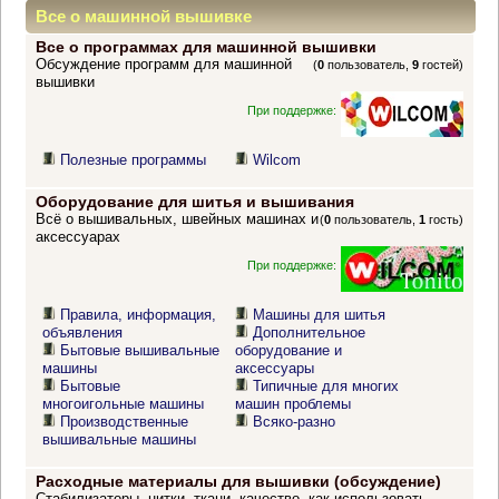
Все о машинной вышивке
Все о программах для машинной вышивки
Обсуждение программ для машинной
(
0
пользователь,
9
гостей)
вышивки
При поддержке:
Полезные программы
Wilcom
Оборудование для шитья и вышивания
Всё о вышивальных, швейных машинах и
(
0
пользователь,
1
гость)
аксессуарах
При поддержке:
Правила, информация,
Машины для шитья
объявления
Дополнительное
Бытовые вышивальные
оборудование и
машины
аксессуары
Бытовые
Типичные для многих
многоигольные машины
машин проблемы
Производственные
Всяко-разно
вышивальные машины
Расходные материалы для вышивки (обсуждение)
Стабилизаторы, нитки, ткани, качество, как использовать