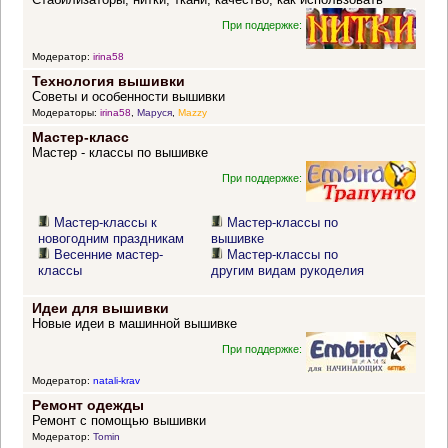
При поддержке:
Модератор:
irina58
Технология вышивки
Советы и особенности вышивки
Модераторы:
irina58
,
Маруся
,
Mazzy
Мастер-класс
Мастер - классы по вышивке
При поддержке:
Мастер-классы к
Мастер-классы по
новогодним праздникам
вышивке
Весенние мастер-
Мастер-классы по
классы
другим видам рукоделия
Идеи для вышивки
Новые идеи в машинной вышивке
При поддержке:
Модератор:
natali-krav
Ремонт одежды
Ремонт с помощью вышивки
Модератор:
Tomin