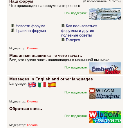
Наш форум
(
0
пользователь,
1
гость)
Что происходит на форуме интересного
При поддержке:
Новости форума
Как пользоваться
Правила форума
форумом и другие
полезные советы
Галерея
Модератор:
Клеома
Машинная вышивка - с чего начать
Все, что нужно знать начинающим о машинной вышивке
При поддержке:
Messages in English and other languages
Language:
При поддержке:
Модератор:
Клеома
Обратная связь
При поддержке:
Модератор:
Клеома