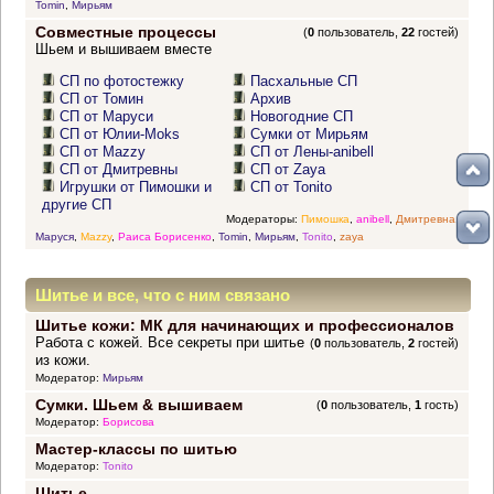
Tomin
,
Мирьям
Совместные процессы
(
0
пользователь,
22
гостей)
Шьем и вышиваем вместе
СП по фотостежку
Пасхальные СП
СП от Томин
Архив
СП от Маруси
Новогодние СП
СП от Юлии-Moks
Сумки от Мирьям
СП от Mazzy
СП от Лены-anibell
СП от Дмитревны
СП от Zaya
Игрушки от Пимошки и
СП от Tonito
другие СП
Модераторы:
Пимошка
,
anibell
,
Дмитревна
,
Маруся
,
Mazzy
,
Раиса Борисенко
,
Tomin
,
Мирьям
,
Tonito
,
zaya
Шитье и все, что с ним связано
Шитье кожи: МК для начинающих и профессионалов
Работа с кожей. Все секреты при шитье
(
0
пользователь,
2
гостей)
из кожи.
Модератор:
Мирьям
Сумки. Шьем & вышиваем
(
0
пользователь,
1
гость)
Модератор:
Борисова
Мастер-классы по шитью
Модератор:
Tonito
Шитье