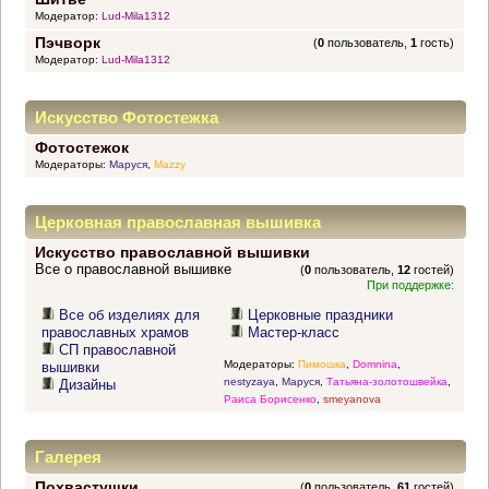
Модератор:
Lud-Mila1312
Пэчворк
(
0
пользователь,
1
гость)
Модератор:
Lud-Mila1312
Искусство Фотостежка
Фотостежок
Модераторы:
Маруся
,
Mazzy
Церковная православная вышивка
Искусство православной вышивки
Все о православной вышивке
(
0
пользователь,
12
гостей)
При поддержке:
Все об изделиях для
Церковные праздники
православных храмов
Мастер-класс
СП православной
Модераторы:
Пимошка
,
Domnina
,
вышивки
nestyzaya
,
Маруся
,
Татьяна-золотошвейка
,
Дизайны
Раиса Борисенко
,
smeyanova
Галерея
Похвастушки
(
0
пользователь,
61
гостей)