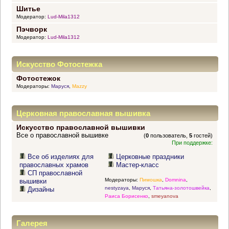
Шитье
Модератор:
Lud-Mila1312
Пэчворк
Модератор:
Lud-Mila1312
Искусство Фотостежка
Фотостежок
Модераторы:
Маруся
,
Mazzy
Церковная православная вышивка
Искусство православной вышивки
Все о православной вышивке
(
0
пользователь,
5
гостей)
При поддержке:
Все об изделиях для
Церковные праздники
православных храмов
Мастер-класс
СП православной
Модераторы:
Пимошка
,
Domnina
,
вышивки
nestyzaya
,
Маруся
,
Татьяна-золотошвейка
,
Дизайны
Раиса Борисенко
,
smeyanova
Галерея