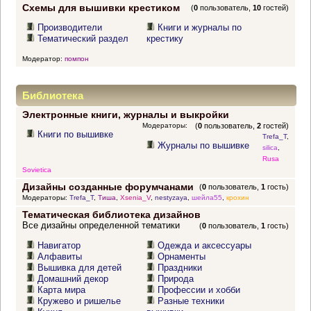
Схемы для вышивки крестиком
(
0
пользователь,
10
гостей)
Производители
Книги и журналы по
Тематический раздел
крестику
Модератор:
помпон
Библиотека
Электронные книги, журналы и выкройки
Модераторы:
(
0
пользователь,
2
гостей)
Книги по вышивке
Trefa_T
,
Журналы по вышивке
silica
,
Rusa
Sovietica
Дизайны созданные форумчанами
(
0
пользователь,
1
гость)
Модераторы:
Trefa_T
,
Тиша
,
Xsenia_V
,
nestyzaya
,
шейла55
,
крохин
Тематическая библиотека дизайнов
Все дизайны определенной тематики
(
0
пользователь,
1
гость)
Навигатор
Одежда и аксессуары
Алфавиты
Орнаменты
Вышивка для детей
Праздники
Домашний декор
Природа
Карта мира
Профессии и хобби
Кружево и ришелье
Разные техники