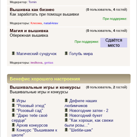
Модератор:
Tomin
Вышивка как бизнес
(
0
пользователь,
4
гостей)
Как заработать при помощи вышивки
При поддержке:
Модераторы:
Клеома
,
natali-krav
Магия и вышивка
(
0
пользователь,
4
гостей)
Обережная вышивка
При поддержке:
Магический сундучок
Голубь мира
Модераторы:
iredkova
,
gettas
Бенефис хорошего настроения
Вышивальные игры и конкурсы
(
0
пользователь,
2
гостей)
Вышивальные игры и конкурсы
Игры
Дефиле наших
"Розовый этюд"
любимчиков
"Розовый сад"
Новогодние затеи - 2
"Дарю тебе своё
Новогодний букет
сердце"
"Как хороши, как свежи
Архив конкурсов
были розы..."
Конкурс "Вышиваем к
"Шебби-шик"
школе"