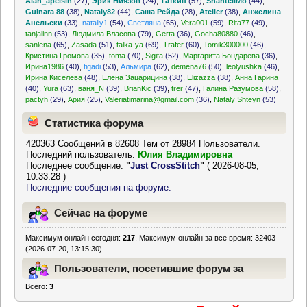
Alan_apelsin
(27)
,
Эрик Ниязов
(24)
,
Таткин
(57)
,
ShantellMo
(44)
,
Gulnara 88
(38)
,
Nataly82
(44)
,
Саша Рейда
(28)
,
Atelier
(38)
,
Анжелина
Анельски
(33)
,
nataliy1
(54)
,
Светляна
(65)
,
Vera001
(59)
,
Rita77
(49)
,
tanjalinn
(53)
,
Людмила Власова
(79)
,
Gerta
(36)
,
Gocha80880
(46)
,
sanlena
(65)
,
Zasada
(51)
,
talka-ya
(69)
,
Trafer
(60)
,
Tomik300000
(46)
,
Кристина Громова
(35)
,
toma
(70)
,
Sigita
(52)
,
Маргарита Бондарева
(36)
,
Ирина1986
(40)
,
tigadi
(53)
,
Альмира
(62)
,
demena76
(50)
,
leolyushka
(46)
,
Ирина Киселева
(48)
,
Елена Зацарицина
(38)
,
Elizazza
(38)
,
Анна Гарина
(40)
,
Yura
(63)
,
ваня_N
(39)
,
BrianKic
(39)
,
trer
(47)
,
Галина Разумова
(58)
,
pactyh
(29)
,
Ария
(25)
,
Valeriatimarina@gmail.com
(36)
,
Nataly Shteyn
(53)
Статистика форума
420363 Сообщений в 82608 Тем от 28984 Пользователи.
Последний пользователь:
Юлия Владимировна
Последнее сообщение:
"
Just CrossStitch
"
( 2026-08-05,
10:33:28 )
Последние сообщения на форуме.
Сейчас на форуме
Максимум онлайн сегодня:
217
. Максимум онлайн за все время: 32403
(2026-07-20, 13:15:30)
Пользователи, посетившие форум за
Всего:
3
последние 24 часа