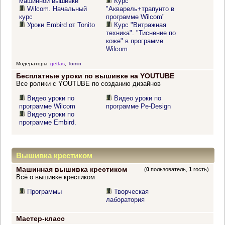
машинной вышивки
Курс
Wilcom. Начальный
"Акварель+трапунто в
курс
программе Wilcom"
Уроки Embird от Tonito
Курс "Витражная
техника". "Тиснение по
коже" в программе
Wilcom
Модераторы:
gettas
,
Tomin
Бесплатные уроки по вышивке на YOUTUBE
Все ролики с YOUTUBE по созданию дизайнов
Видео уроки по
Видео уроки по
программе Wilcom
программе Pe-Design
Видео уроки по
программе Embird.
Вышивка крестиком
Машинная вышивка крестиком
(
0
пользователь,
1
гость)
Всё о вышивке крестиком
Программы
Творческая
лаборатория
Мастер-класс