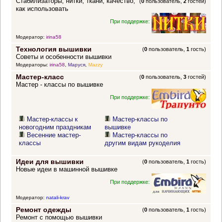
Стабилизаторы, нитки, ткани, качество,
(
0
пользователь,
2
гостей)
как использовать
При поддержке:
Модератор:
irina58
Технология вышивки
(
0
пользователь,
1
гость)
Советы и особенности вышивки
Модераторы:
irina58
,
Маруся
,
Mazzy
Мастер-класс
(
0
пользователь,
3
гостей)
Мастер - классы по вышивке
При поддержке:
Мастер-классы к
Мастер-классы по
новогодним праздникам
вышивке
Весенние мастер-
Мастер-классы по
классы
другим видам рукоделия
Идеи для вышивки
(
0
пользователь,
1
гость)
Новые идеи в машинной вышивке
При поддержке:
Модератор:
natali-krav
Ремонт одежды
(
0
пользователь,
1
гость)
Ремонт с помощью вышивки