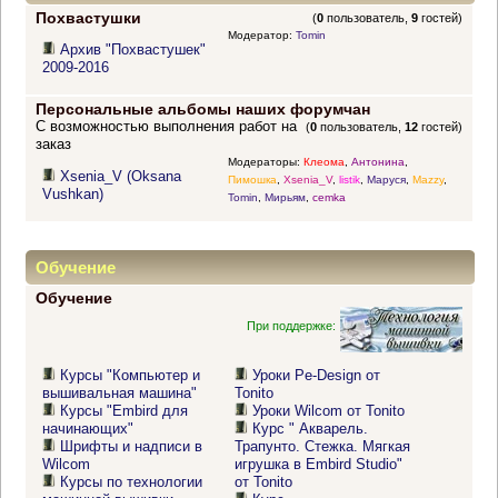
Похвастушки
(
0
пользователь,
9
гостей)
Модератор:
Tomin
Архив "Похвастушек"
2009-2016
Персональные альбомы наших форумчан
С возможностью выполнения работ на
(
0
пользователь,
12
гостей)
заказ
Модераторы:
Клеома
,
Антонина
,
Xsenia_V (Oksana
Пимошка
,
Xsenia_V
,
listik
,
Маруся
,
Mazzy
,
Vushkan)
Tomin
,
Мирьям
,
cemka
Обучение
Обучение
При поддержке:
Курсы "Компьютер и
Уроки Pe-Design от
вышивальная машина"
Tonito
Курсы "Embird для
Уроки Wilcom от Tonito
начинающих"
Курс " Акварель.
Шрифты и надписи в
Трапунто. Стежка. Мягкая
Wilcom
игрушка в Embird Studio"
Курсы по технологии
от Tonito