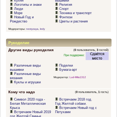
Кухня
вышивки
Логотипы и знаки
Религия
Люди
Спорт
Море
Техника и транспорт
Новый Год и
Фэнтези
Рождество
Цветы и растения
Модераторы:
nestyzaya
,
ledy
Рукоделие
Другие виды рукоделия
(
0
пользователь,
3
гостей)
При поддержке:
Различные виды
Поделки
вышивки
Бумага-арт
Различные виды
Модератор:
Lud-Mila1312
вязания
Куклы и игрушки
Кому что надо
(
0
пользователь,
1
гость)
Символ 2020 года -
Встречаем 2018 год.
Белая Металлическая
Год Желтой собаки.
Крыса
Встречаем Новый год с
Встречаем Новый 2019
Петухами
год Желтой Свиньи