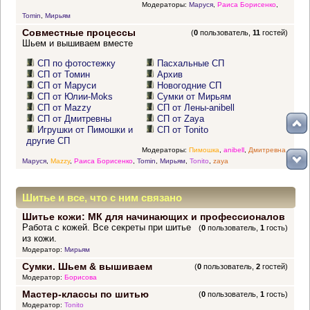
Модераторы:
Маруся
,
Раиса Борисенко
,
Tomin
,
Мирьям
Совместные процессы
(
0
пользователь,
11
гостей)
Шьем и вышиваем вместе
СП по фотостежку
Пасхальные СП
СП от Томин
Архив
СП от Маруси
Новогодние СП
СП от Юлии-Moks
Сумки от Мирьям
СП от Mazzy
СП от Лены-anibell
СП от Дмитревны
СП от Zaya
Игрушки от Пимошки и
СП от Tonito
другие СП
Модераторы:
Пимошка
,
anibell
,
Дмитревна
,
Маруся
,
Mazzy
,
Раиса Борисенко
,
Tomin
,
Мирьям
,
Tonito
,
zaya
Шитье и все, что с ним связано
Шитье кожи: МК для начинающих и профессионалов
Работа с кожей. Все секреты при шитье
(
0
пользователь,
1
гость)
из кожи.
Модератор:
Мирьям
Сумки. Шьем & вышиваем
(
0
пользователь,
2
гостей)
Модератор:
Борисова
Мастер-классы по шитью
(
0
пользователь,
1
гость)
Модератор:
Tonito