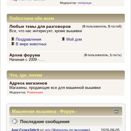
Модератор:
nestyzaya
Поболтаем обо всем
Любые темы для разговоров
(
0
пользователь,
5
гостей)
Все, что нас интересует, кроме вышивки
Поздравления
Мой дом
В мире животных
Архив форума
(
0
пользователь,
1
гость)
Начиная с 2009 -.....
Что, где, почем
Адреса магазинов
Магазины, продающие все для машинной вышивки
Модератор:
Рыженькая
Машинная вышивка - Форум -
Информационный центр
Последние сообщения
Just CrossStitch
от
ariy
(
Журналы по вышивке
)
2026-08-05,