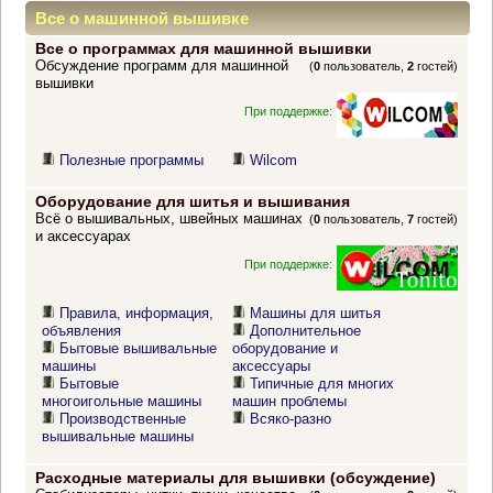
Все о машинной вышивке
Все о программах для машинной вышивки
Обсуждение программ для машинной
(
0
пользователь,
2
гостей)
вышивки
При поддержке:
Полезные программы
Wilcom
Оборудование для шитья и вышивания
Всё о вышивальных, швейных машинах
(
0
пользователь,
7
гостей)
и аксессуарах
При поддержке:
Правила, информация,
Машины для шитья
объявления
Дополнительное
Бытовые вышивальные
оборудование и
машины
аксессуары
Бытовые
Типичные для многих
многоигольные машины
машин проблемы
Производственные
Всяко-разно
вышивальные машины
Расходные материалы для вышивки (обсуждение)