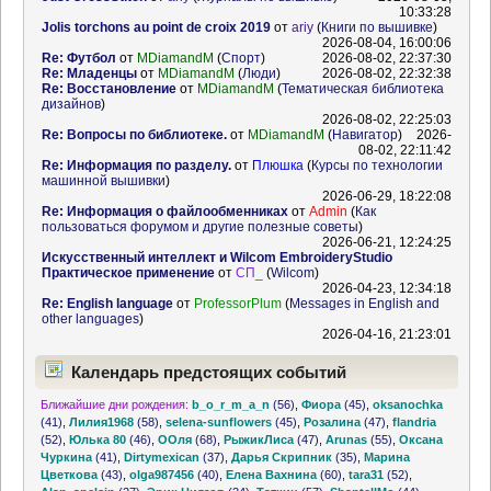
10:33:28
Jolis torchons au point de croix 2019
от
ariy
(
Книги по вышивке
)
2026-08-04, 16:00:06
Re: Футбол
от
MDiamandM
(
Спорт
)
2026-08-02, 22:37:30
Re: Младенцы
от
MDiamandM
(
Люди
)
2026-08-02, 22:32:38
Re: Восстановление
от
MDiamandM
(
Тематическая библиотека
дизайнов
)
2026-08-02, 22:25:03
Re: Вопросы по библиотеке.
от
MDiamandM
(
Навигатор
)
2026-
08-02, 22:11:42
Re: Информация по разделу.
от
Плюшка
(
Курсы по технологии
машинной вышивки
)
2026-06-29, 18:22:08
Re: Информация о файлообменниках
от
Admin
(
Как
пользоваться форумом и другие полезные советы
)
2026-06-21, 12:24:25
Искусственный интеллект и Wilcom EmbroideryStudio
Практическое применение
от
СП_
(
Wilcom
)
2026-04-23, 12:34:18
Re: English language
от
ProfessorPlum
(
Messages in English and
other languages
)
2026-04-16, 21:23:01
Календарь предстоящих событий
Ближайшие дни рождения:
b_o_r_m_a_n
(56)
,
Фиора
(45)
,
oksanochka
(41)
,
Лилия1968
(58)
,
selena-sunflowers
(45)
,
Розалина
(47)
,
flandria
(52)
,
Юлька 80
(46)
,
ООля
(68)
,
РыжикЛиса
(47)
,
Arunas
(55)
,
Оксана
Чуркина
(41)
,
Dirtymexican
(37)
,
Дарья Скрипник
(35)
,
Марина
Цветкова
(43)
,
olga987456
(40)
,
Елена Вахнина
(60)
,
tara31
(52)
,