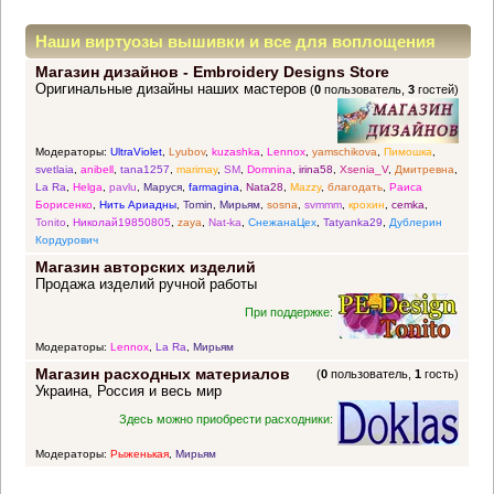
Наши виртуозы вышивки и все для воплощения
Магазин дизайнов - Embroidery Designs Store
прекрасных идей
Оригинальные дизайны наших мастеров
(
0
пользователь,
3
гостей)
Модераторы:
UltraViolet
,
Lyubov
,
kuzashka
,
Lennox
,
yamschikova
,
Пимошка
,
svetlaia
,
anibell
,
tana1257
,
marimay
,
SM
,
Domnina
,
irina58
,
Xsenia_V
,
Дмитревна
,
La Ra
,
Helga
,
pavlu
,
Маруся
,
farmagina
,
Nata28
,
Mazzy
,
благодать
,
Раиса
Борисенко
,
Нить Ариадны
,
Tomin
,
Мирьям
,
sosna
,
svmmm
,
крохин
,
cemka
,
Tonito
,
Николай19850805
,
zaya
,
Nat-ka
,
СнежанаЦех
,
Tatyanka29
,
Дублерин
Кордурович
Магазин авторских изделий
Продажа изделий ручной работы
При поддержке:
Модераторы:
Lennox
,
La Ra
,
Мирьям
Магазин расходных материалов
(
0
пользователь,
1
гость)
Украина, Россия и весь мир
Здесь можно приобрести расходники:
Модераторы:
Рыженькая
,
Мирьям