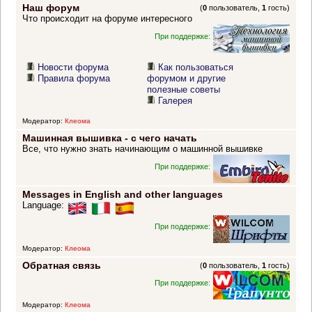
Наш форум
(
0
пользователь,
1
гость)
Что происходит на форуме интересного
При поддержке:
Новости форума
Как пользоваться
Правила форума
форумом и другие
полезные советы
Галерея
Модератор:
Клеома
Машинная вышивка - с чего начать
Все, что нужно знать начинающим о машинной вышивке
При поддержке:
Messages in English and other languages
Language:
При поддержке:
Модератор:
Клеома
Обратная связь
(
0
пользователь,
1
гость)
При поддержке:
Модератор:
Клеома