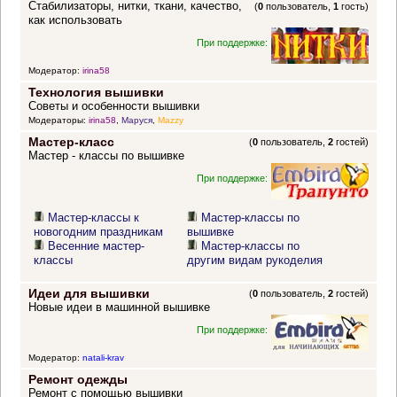
Стабилизаторы, нитки, ткани, качество,
(
0
пользователь,
1
гость)
как использовать
При поддержке:
Модератор:
irina58
Технология вышивки
Советы и особенности вышивки
Модераторы:
irina58
,
Маруся
,
Mazzy
Мастер-класс
(
0
пользователь,
2
гостей)
Мастер - классы по вышивке
При поддержке:
Мастер-классы к
Мастер-классы по
новогодним праздникам
вышивке
Весенние мастер-
Мастер-классы по
классы
другим видам рукоделия
Идеи для вышивки
(
0
пользователь,
2
гостей)
Новые идеи в машинной вышивке
При поддержке:
Модератор:
natali-krav
Ремонт одежды
Ремонт с помощью вышивки