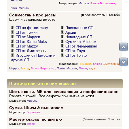
Модераторы:
Маруся
,
Раиса Борисенко
,
Tomin
,
Мирьям
Совместные процессы
(
0
пользователь,
6
гостей)
Шьем и вышиваем вместе
СП по фотостежку
Пасхальные СП
СП от Томин
Архив
СП от Маруси
Новогодние СП
СП от Юлии-Moks
Сумки от Мирьям
СП от Mazzy
СП от Лены-anibell
СП от Дмитревны
СП от Zaya
Игрушки от Пимошки и
СП от Tonito
другие СП
Модераторы:
Пимошка
,
anibell
,
Дмитревна
,
Маруся
,
Mazzy
,
Раиса Борисенко
,
Tomin
,
Мирьям
,
Tonito
,
zaya
Шитье и все, что с ним связано
Шитье кожи: МК для начинающих и профессионалов
Работа с кожей. Все секреты при шитье из кожи.
Модератор:
Мирьям
Сумки. Шьем & вышиваем
Модератор:
Борисова
Мастер-классы по шитью
(
0
пользователь,
1
гость)
Модератор:
Tonito