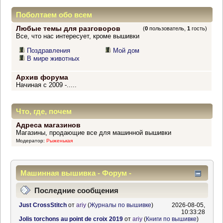
Поболтаем обо всем
Любые темы для разговоров
(
0
пользователь,
1
гость)
Все, что нас интересует, кроме вышивки
Поздравления
Мой дом
В мире животных
Архив форума
Начиная с 2009 -.....
Что, где, почем
Адреса магазинов
Магазины, продающие все для машинной вышивки
Модератор:
Рыженькая
Машинная вышивка - Форум -
Информационный центр
Последние сообщения
Just CrossStitch
от
ariy
(
Журналы по вышивке
)
2026-08-05,
10:33:28
Jolis torchons au point de croix 2019
от
ariy
(
Книги по вышивке
)