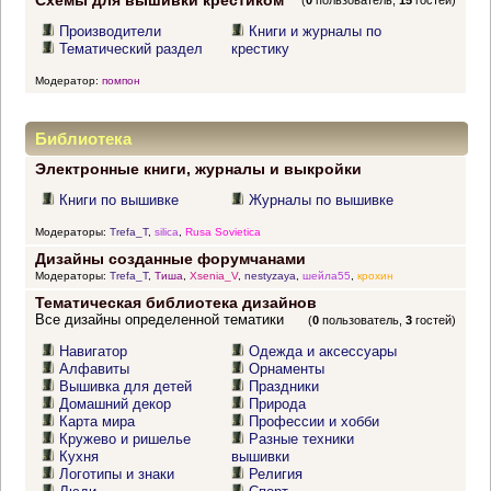
Схемы для вышивки крестиком
(
0
пользователь,
15
гостей)
Производители
Книги и журналы по
Тематический раздел
крестику
Модератор:
помпон
Библиотека
Электронные книги, журналы и выкройки
Книги по вышивке
Журналы по вышивке
Модераторы:
Trefa_T
,
silica
,
Rusa Sovietica
Дизайны созданные форумчанами
Модераторы:
Trefa_T
,
Тиша
,
Xsenia_V
,
nestyzaya
,
шейла55
,
крохин
Тематическая библиотека дизайнов
Все дизайны определенной тематики
(
0
пользователь,
3
гостей)
Навигатор
Одежда и аксессуары
Алфавиты
Орнаменты
Вышивка для детей
Праздники
Домашний декор
Природа
Карта мира
Профессии и хобби
Кружево и ришелье
Разные техники
Кухня
вышивки
Логотипы и знаки
Религия