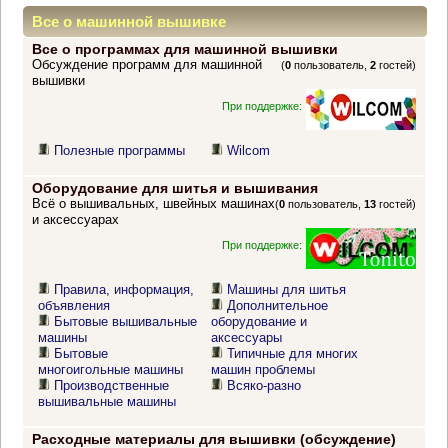
Все о машинной вышивке
Все о программах для машинной вышивки
Обсуждение программ для машинной
(
0
пользователь,
2
гостей)
вышивки
При поддержке:
Полезные программы
Wilcom
Оборудование для шитья и вышивания
Всё о вышивальных, швейных машинах
(
0
пользователь,
13
гостей)
и аксессуарах
При поддержке:
Правила, информация,
Машины для шитья
объявления
Дополнительное
Бытовые вышивальные
оборудование и
машины
аксессуары
Бытовые
Типичные для многих
многоигольные машины
машин проблемы
Производственные
Всяко-разно
вышивальные машины
Расходные материалы для вышивки (обсуждение)