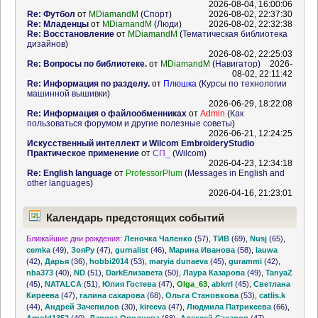
2026-08-04, 16:00:06
Re: Футбол
от
MDiamandM
(
Спорт
)
2026-08-02, 22:37:30
Re: Младенцы
от
MDiamandM
(
Люди
)
2026-08-02, 22:32:38
Re: Восстановление
от
MDiamandM
(
Тематическая библиотека
дизайнов
)
2026-08-02, 22:25:03
Re: Вопросы по библиотеке.
от
MDiamandM
(
Навигатор
)
2026-
08-02, 22:11:42
Re: Информация по разделу.
от
Плюшка
(
Курсы по технологии
машинной вышивки
)
2026-06-29, 18:22:08
Re: Информация о файлообменниках
от
Admin
(
Как
пользоваться форумом и другие полезные советы
)
2026-06-21, 12:24:25
Искусственный интеллект и Wilcom EmbroideryStudio
Практическое применение
от
СП_
(
Wilcom
)
2026-04-23, 12:34:18
Re: English language
от
ProfessorPlum
(
Messages in English and
other languages
)
2026-04-16, 21:23:01
Календарь предстоящих событий
Ближайшие дни рождения:
Леночка Чаленко
(57)
,
ТИВ
(69)
,
Nusj
(65)
,
cemka
(49)
,
ЗояРу
(47)
,
gurnalist
(46)
,
Марина Иванова
(58)
,
lauwa
(42)
,
Дарья
(36)
,
hobbi2014
(53)
,
maryia dunaeva
(45)
,
gurammi
(42)
,
nba373
(40)
,
ND
(51)
,
DarkЕлизавета
(50)
,
Лаура Казарова
(49)
,
TanyaZ
(45)
,
NATALCA
(51)
,
Юлия Гостева
(47)
,
Olga_63
,
abkrrl
(45)
,
Светлана
Киреева
(47)
,
галина сахарова
(68)
,
Ольга Становкова
(53)
,
catlis.k
(44)
,
Андрей Зачепилов
(30)
,
kireeva
(47)
,
Людмила Патрикеева
(66)
,