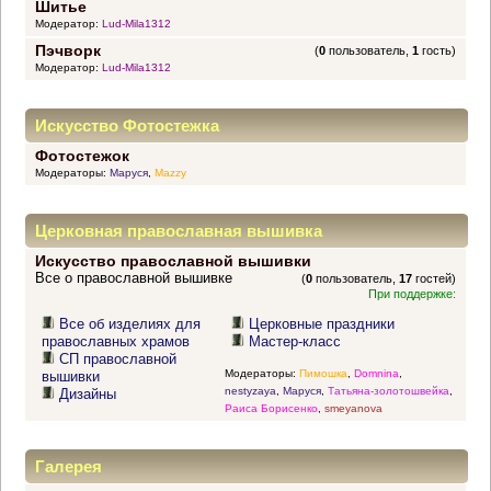
Шитье
Модератор:
Lud-Mila1312
Пэчворк
(
0
пользователь,
1
гость)
Модератор:
Lud-Mila1312
Искусство Фотостежка
Фотостежок
Модераторы:
Маруся
,
Mazzy
Церковная православная вышивка
Искусство православной вышивки
Все о православной вышивке
(
0
пользователь,
17
гостей)
При поддержке:
Все об изделиях для
Церковные праздники
православных храмов
Мастер-класс
СП православной
Модераторы:
Пимошка
,
Domnina
,
вышивки
nestyzaya
,
Маруся
,
Татьяна-золотошвейка
,
Дизайны
Раиса Борисенко
,
smeyanova
Галерея