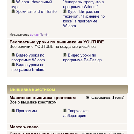
Wilcom. Начальный
"Акварель+трапунто в
курс
программе Wilcom"
Уроки Embird от Tonito
Курс "Витражная
техника". "Тиснение по
коже" в программе
Wilcom
Модераторы:
gettas
,
Tomin
Бесплатные уроки по вышивке на YOUTUBE
Все ролики с YOUTUBE по созданию дизайнов
Видео уроки по
Видео уроки по
программе Wilcom
программе Pe-Design
Видео уроки по
программе Embird.
Вышивка крестиком
Машинная вышивка крестиком
(
0
пользователь,
1
гость)
Всё о вышивке крестиком
Программы
Творческая
лаборатория
Мастер-класс