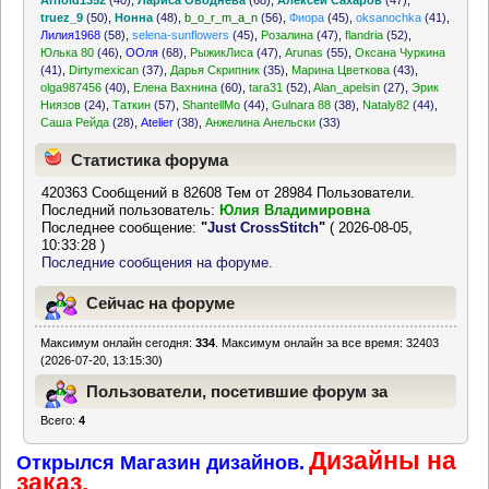
Arnold1352
(40)
,
Лариса Оводнева
(68)
,
Алексей Сахаров
(47)
,
truez_9
(50)
,
Нонна
(48)
,
b_o_r_m_a_n
(56)
,
Фиора
(45)
,
oksanochka
(41)
,
Лилия1968
(58)
,
selena-sunflowers
(45)
,
Розалина
(47)
,
flandria
(52)
,
Юлька 80
(46)
,
ООля
(68)
,
РыжикЛиса
(47)
,
Arunas
(55)
,
Оксана Чуркина
(41)
,
Dirtymexican
(37)
,
Дарья Скрипник
(35)
,
Марина Цветкова
(43)
,
olga987456
(40)
,
Елена Вахнина
(60)
,
tara31
(52)
,
Alan_apelsin
(27)
,
Эрик
Ниязов
(24)
,
Таткин
(57)
,
ShantellMo
(44)
,
Gulnara 88
(38)
,
Nataly82
(44)
,
Саша Рейда
(28)
,
Atelier
(38)
,
Анжелина Анельски
(33)
Статистика форума
420363 Сообщений в 82608 Тем от 28984 Пользователи.
Последний пользователь:
Юлия Владимировна
Последнее сообщение:
"
Just CrossStitch
"
( 2026-08-05,
10:33:28 )
Последние сообщения на форуме.
Сейчас на форуме
Максимум онлайн сегодня:
334
. Максимум онлайн за все время: 32403
(2026-07-20, 13:15:30)
Пользователи, посетившие форум за
Всего:
4
последние 24 часа
Дизайны на
Открылся Магазин дизайнов.
заказ.