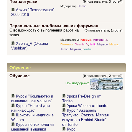
Похвастушки
(
0
пользователь,
3
гостей)
Модератор:
Tomin
Архив "Похвастушек"
2009-2016
Персональные альбомы наших форумчан
С возможностью выполнения работ на
(
0
пользователь,
1
гость)
заказ
Модераторы:
Клеома
,
Антонина
,
Xsenia_V (Oksana
Пимошка
,
Xsenia_V
,
listik
,
Маруся
,
Mazzy
,
Vushkan)
Tomin
,
Мирьям
,
cemka
Обучение
Обучение
(
0
пользователь,
2
гостей)
При поддержке:
Курсы "Компьютер и
Уроки Pe-Design от
вышивальная машина"
Tonito
Курсы "Embird для
Уроки Wilcom от Tonito
начинающих"
Курс " Акварель.
Шрифты и надписи в
Трапунто. Стежка. Мягкая
Wilcom
игрушка в Embird Studio"
Курсы по технологии
от Tonito
машинной вышивки
Курс