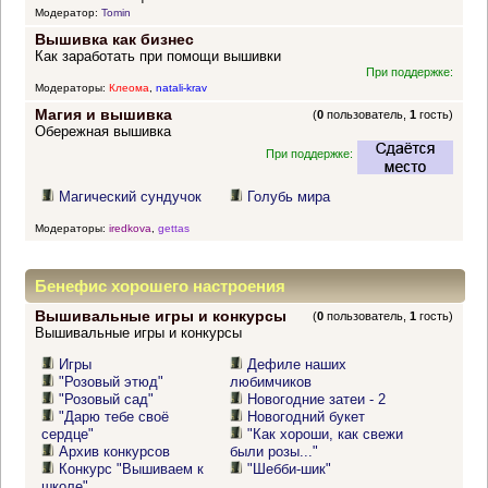
Модератор:
Tomin
Вышивка как бизнес
Как заработать при помощи вышивки
При поддержке:
Модераторы:
Клеома
,
natali-krav
Магия и вышивка
(
0
пользователь,
1
гость)
Обережная вышивка
При поддержке:
Магический сундучок
Голубь мира
Модераторы:
iredkova
,
gettas
Бенефис хорошего настроения
Вышивальные игры и конкурсы
(
0
пользователь,
1
гость)
Вышивальные игры и конкурсы
Игры
Дефиле наших
"Розовый этюд"
любимчиков
"Розовый сад"
Новогодние затеи - 2
"Дарю тебе своё
Новогодний букет
сердце"
"Как хороши, как свежи
Архив конкурсов
были розы..."
Конкурс "Вышиваем к
"Шебби-шик"
школе"