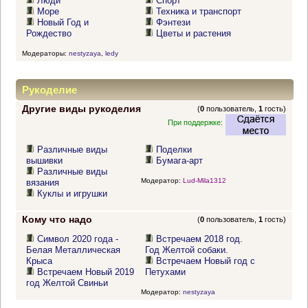
Люди
Спорт
Море
Техника и транспорт
Новый Год и
Фэнтези
Рождество
Цветы и растения
Модераторы:
nestyzaya
,
ledy
Рукоделие
Другие виды рукоделия
(
0
пользователь,
1
гость)
При поддержке:
Различные виды
Поделки
вышивки
Бумага-арт
Различные виды
Модератор:
Lud-Mila1312
вязания
Куклы и игрушки
Кому что надо
(
0
пользователь,
1
гость)
Символ 2020 года -
Встречаем 2018 год.
Белая Металлическая
Год Желтой собаки.
Крыса
Встречаем Новый год с
Встречаем Новый 2019
Петухами
год Желтой Свиньи
Модератор:
nestyzaya