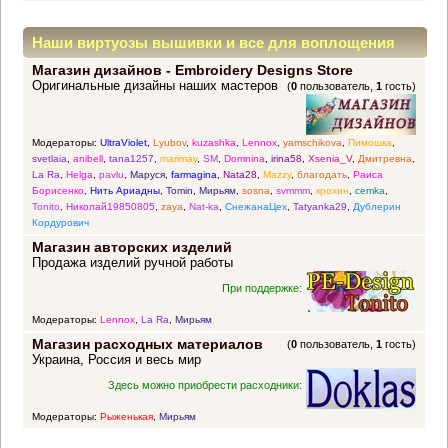
Наши виртуозы вышивки и все для воплощения
Магазин дизайнов - Embroidery Designs Store
прекрасных идей
Оригинальные дизайны наших мастеров
(
0
пользователь,
1
гость)
Модераторы:
UltraViolet
,
Lyubov
,
kuzashka
,
Lennox
,
yamschikova
,
Пимошка
,
svetlaia
,
anibell
,
tana1257
,
marimay
,
SM
,
Domnina
,
irina58
,
Xsenia_V
,
Дмитревна
,
La Ra
,
Helga
,
pavlu
,
Маруся
,
farmagina
,
Nata28
,
Mazzy
,
благодать
,
Раиса
Борисенко
,
Нить Ариадны
,
Tomin
,
Мирьям
,
sosna
,
svmmm
,
крохин
,
cemka
,
Tonito
,
Николай19850805
,
zaya
,
Nat-ka
,
СнежанаЦех
,
Tatyanka29
,
Дублерин
Кордурович
Магазин авторских изделий
Продажа изделий ручной работы
При поддержке:
Модераторы:
Lennox
,
La Ra
,
Мирьям
Магазин расходных материалов
(
0
пользователь,
1
гость)
Украина, Россия и весь мир
Здесь можно приобрести расходники:
Модераторы:
Рыженькая
,
Мирьям