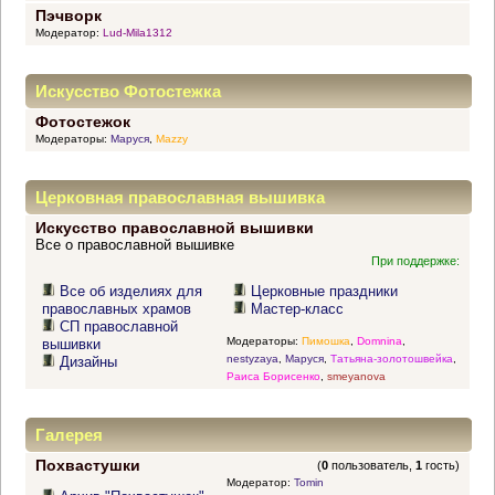
Пэчворк
Модератор:
Lud-Mila1312
Искусство Фотостежка
Фотостежок
Модераторы:
Маруся
,
Mazzy
Церковная православная вышивка
Искусство православной вышивки
Все о православной вышивке
При поддержке:
Все об изделиях для
Церковные праздники
православных храмов
Мастер-класс
СП православной
Модераторы:
Пимошка
,
Domnina
,
вышивки
nestyzaya
,
Маруся
,
Татьяна-золотошвейка
,
Дизайны
Раиса Борисенко
,
smeyanova
Галерея
Похвастушки
(
0
пользователь,
1
гость)
Модератор:
Tomin