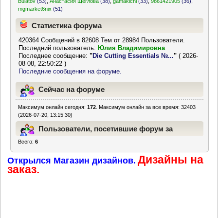
Bulatov
(53)
,
Анастасия Щеглова
(38)
,
gamakichi
(33)
,
9861421905
(36)
,
mgmarket6nix
(51)
Статистика форума
420364 Сообщений в 82608 Тем от 28984 Пользователи.
Последний пользователь:
Юлия Владимировна
Последнее сообщение:
"
Die Cutting Essentials №...
"
( 2026-
08-08, 22:50:22 )
Последние сообщения на форуме.
Сейчас на форуме
Максимум онлайн сегодня:
172
. Максимум онлайн за все время: 32403
(2026-07-20, 13:15:30)
Пользователи, посетившие форум за
Всего:
6
последние 24 часа
Дизайны на
Открылся Магазин дизайнов.
заказ.