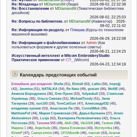
Re: Футбол
от
MDiamandM
(
Спорт
)
2026-08-02, 22:37:30
Re: Младенцы
от
MDiamandM
(
Люди
)
2026-08-02, 22:32:38
Re: Восстановление
от
MDiamandM
(
Тематическая библиотека
дизайнов
)
2026-08-02, 22:25:03
Re: Вопросы по библиотеке.
от
MDiamandM
(
Навигатор
)
2026-
08-02, 22:11:42
Re: Информация по разделу.
от
Плюшка
(
Курсы по технологии
машинной вышивки
)
2026-06-29, 18:22:08
Re: Информация о файлообменниках
от
Admin
(
Как
пользоваться форумом и другие полезные советы
)
2026-06-21, 12:24:25
Искусственный интеллект и Wilcom EmbroideryStudio
Практическое применение
от
СП_
(
Wilcom
)
2026-04-23, 12:34:18
Календарь предстоящих событий
Ближайшие дни рождения:
Sheila
(51)
,
Elvira9
(63)
,
Lalita
(50)
,
hopejjj
(42)
,
Jasmina
(51)
,
NATALKA
(54)
,
Re Nata
(49)
,
grazart
(66)
,
MolliE
(44)
,
Анжела Бородухина
(36)
,
Оле-Лукое
(53)
,
Yulyaskull
(33)
,
Станіслав
Українець
(65)
,
Ольга Сивова
(51)
,
MichaelToody
(51)
,
Зиля
Тагирова
(29)
,
sun193
(29)
,
TomCatGun
(47)
,
Александр032
(45)
,
владимир купаев
(53)
,
Анастасия Ли
(36)
,
CornellMck
(39)
,
MatthewFef
(44)
,
Мария Стриевская
(34)
,
Дарья Булкина
(27)
,
Arsen
Abduraimov
(50)
,
Lusja
(62)
,
Екатерина Полковничева
(42)
,
Ольга
Погосова
(53)
,
Татьяна 555
(49)
,
AkiN
(39)
,
Viki1008
(48)
,
Галюня
(58)
,
Марина 1
(46)
,
Anjachudo
(35)
,
Ирина Елхимова
(43)
,
Mormyshka
(45)
,
ЮлияР
(47)
,
CaseyLemmo
(46)
,
UFGMozelle
(46)
,
manrain
(53)
,
Azamat