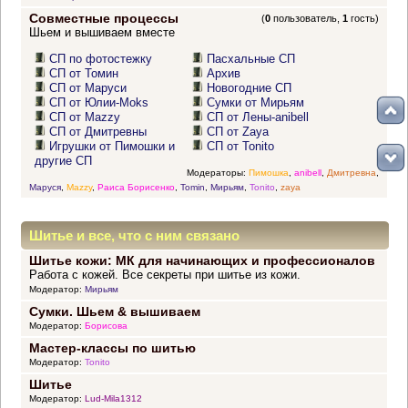
Совместные процессы
(
0
пользователь,
1
гость)
Шьем и вышиваем вместе
СП по фотостежку
Пасхальные СП
СП от Томин
Архив
СП от Маруси
Новогодние СП
СП от Юлии-Moks
Сумки от Мирьям
СП от Mazzy
СП от Лены-anibell
СП от Дмитревны
СП от Zaya
Игрушки от Пимошки и
СП от Tonito
другие СП
Модераторы:
Пимошка
,
anibell
,
Дмитревна
,
Маруся
,
Mazzy
,
Раиса Борисенко
,
Tomin
,
Мирьям
,
Tonito
,
zaya
Шитье и все, что с ним связано
Шитье кожи: МК для начинающих и профессионалов
Работа с кожей. Все секреты при шитье из кожи.
Модератор:
Мирьям
Сумки. Шьем & вышиваем
Модератор:
Борисова
Мастер-классы по шитью
Модератор:
Tonito
Шитье
Модератор:
Lud-Mila1312