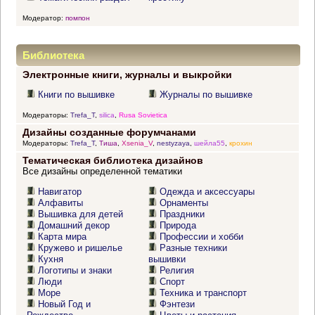
Модератор:
помпон
Библиотека
Электронные книги, журналы и выкройки
Книги по вышивке
Журналы по вышивке
Модераторы:
Trefa_T
,
silica
,
Rusa Sovietica
Дизайны созданные форумчанами
Модераторы:
Trefa_T
,
Тиша
,
Xsenia_V
,
nestyzaya
,
шейла55
,
крохин
Тематическая библиотека дизайнов
Все дизайны определенной тематики
Навигатор
Одежда и аксессуары
Алфавиты
Орнаменты
Вышивка для детей
Праздники
Домашний декор
Природа
Карта мира
Профессии и хобби
Кружево и ришелье
Разные техники
Кухня
вышивки
Логотипы и знаки
Религия
Люди
Спорт
Море
Техника и транспорт
Новый Год и
Фэнтези