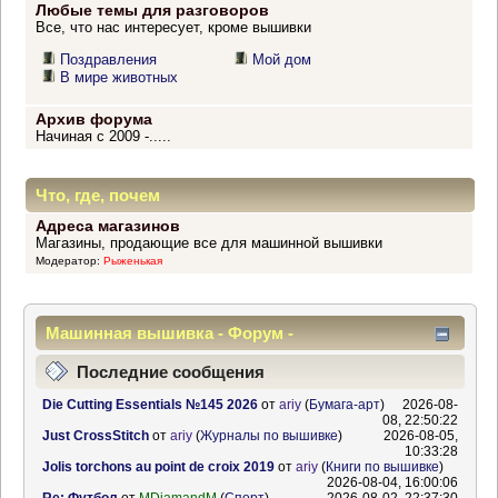
Любые темы для разговоров
Все, что нас интересует, кроме вышивки
Поздравления
Мой дом
В мире животных
Архив форума
Начиная с 2009 -.....
Что, где, почем
Адреса магазинов
Магазины, продающие все для машинной вышивки
Модератор:
Рыженькая
Машинная вышивка - Форум -
Информационный центр
Последние сообщения
Die Cutting Essentials №145 2026
от
ariy
(
Бумага-арт
)
2026-08-
08, 22:50:22
Just CrossStitch
от
ariy
(
Журналы по вышивке
)
2026-08-05,
10:33:28
Jolis torchons au point de croix 2019
от
ariy
(
Книги по вышивке
)
2026-08-04, 16:00:06