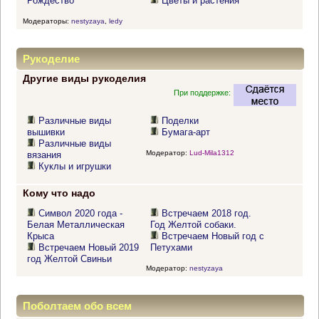
Рождество
Цветы и растения
Модераторы:
nestyzaya
,
ledy
Рукоделие
Другие виды рукоделия
При поддержке:
Различные виды
Поделки
вышивки
Бумага-арт
Различные виды
Модератор:
Lud-Mila1312
вязания
Куклы и игрушки
Кому что надо
Символ 2020 года -
Встречаем 2018 год.
Белая Металлическая
Год Желтой собаки.
Крыса
Встречаем Новый год с
Встречаем Новый 2019
Петухами
год Желтой Свиньи
Модератор:
nestyzaya
Поболтаем обо всем