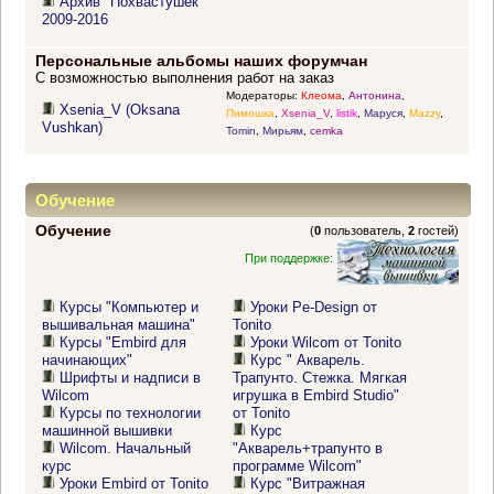
Архив "Похвастушек"
2009-2016
Персональные альбомы наших форумчан
С возможностью выполнения работ на заказ
Модераторы:
Клеома
,
Антонина
,
Xsenia_V (Oksana
Пимошка
,
Xsenia_V
,
listik
,
Маруся
,
Mazzy
,
Vushkan)
Tomin
,
Мирьям
,
cemka
Обучение
Обучение
(
0
пользователь,
2
гостей)
При поддержке:
Курсы "Компьютер и
Уроки Pe-Design от
вышивальная машина"
Tonito
Курсы "Embird для
Уроки Wilcom от Tonito
начинающих"
Курс " Акварель.
Шрифты и надписи в
Трапунто. Стежка. Мягкая
Wilcom
игрушка в Embird Studio"
Курсы по технологии
от Tonito
машинной вышивки
Курс
Wilcom. Начальный
"Акварель+трапунто в
курс
программе Wilcom"
Уроки Embird от Tonito
Курс "Витражная