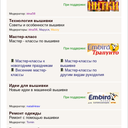
При поддержке:
Модератор:
irina58
Технология вышивки
Советы и особенности вышивки
Модераторы:
irina58
,
Маруся
,
Mazzy
Мастер-класс
Мастер - классы по вышивке
При поддержке:
Мастер-классы к
Мастер-классы по
новогодним праздникам
вышивке
Весенние мастер-
Мастер-классы по
классы
другим видам рукоделия
Идеи для вышивки
Новые идеи в машинной вышивке
При поддержке:
Модератор:
natali-krav
Ремонт одежды
Ремонт с помощью вышивки
Модератор:
Tomin