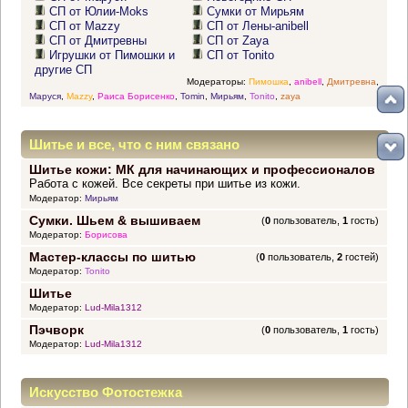
СП от Юлии-Moks
Сумки от Мирьям
СП от Mazzy
СП от Лены-anibell
СП от Дмитревны
СП от Zaya
Игрушки от Пимошки и
СП от Tonito
другие СП
Модераторы:
Пимошка
,
anibell
,
Дмитревна
,
Маруся
,
Mazzy
,
Раиса Борисенко
,
Tomin
,
Мирьям
,
Tonito
,
zaya
Шитье и все, что с ним связано
Шитье кожи: МК для начинающих и профессионалов
Работа с кожей. Все секреты при шитье из кожи.
Модератор:
Мирьям
Сумки. Шьем & вышиваем
(
0
пользователь,
1
гость)
Модератор:
Борисова
Мастер-классы по шитью
(
0
пользователь,
2
гостей)
Модератор:
Tonito
Шитье
Модератор:
Lud-Mila1312
Пэчворк
(
0
пользователь,
1
гость)
Модератор:
Lud-Mila1312
Искусство Фотостежка