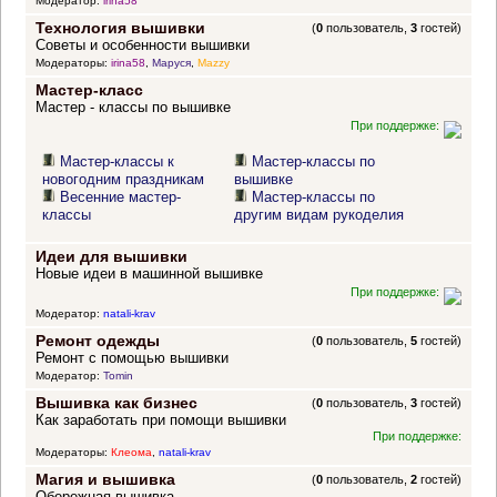
Модератор:
irina58
Технология вышивки
(
0
пользователь,
3
гостей)
Советы и особенности вышивки
Модераторы:
irina58
,
Маруся
,
Mazzy
Мастер-класс
Мастер - классы по вышивке
При поддержке:
Мастер-классы к
Мастер-классы по
новогодним праздникам
вышивке
Весенние мастер-
Мастер-классы по
классы
другим видам рукоделия
Идеи для вышивки
Новые идеи в машинной вышивке
При поддержке:
Модератор:
natali-krav
Ремонт одежды
(
0
пользователь,
5
гостей)
Ремонт с помощью вышивки
Модератор:
Tomin
Вышивка как бизнес
(
0
пользователь,
3
гостей)
Как заработать при помощи вышивки
При поддержке:
Модераторы:
Клеома
,
natali-krav
Магия и вышивка
(
0
пользователь,
2
гостей)
Обережная вышивка