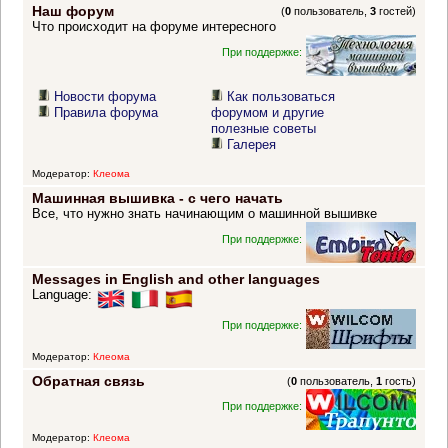
Наш форум
(
0
пользователь,
3
гостей)
Что происходит на форуме интересного
При поддержке:
Новости форума
Как пользоваться
Правила форума
форумом и другие
полезные советы
Галерея
Модератор:
Клеома
Машинная вышивка - с чего начать
Все, что нужно знать начинающим о машинной вышивке
При поддержке:
Messages in English and other languages
Language:
При поддержке:
Модератор:
Клеома
Обратная связь
(
0
пользователь,
1
гость)
При поддержке:
Модератор:
Клеома