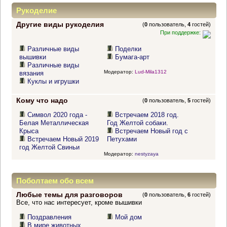
Рукоделие
Другие виды рукоделия
(
0
пользователь,
4
гостей)
При поддержке:
Различные виды
Поделки
вышивки
Бумага-арт
Различные виды
Модератор:
Lud-Mila1312
вязания
Куклы и игрушки
Кому что надо
(
0
пользователь,
5
гостей)
Символ 2020 года -
Встречаем 2018 год.
Белая Металлическая
Год Желтой собаки.
Крыса
Встречаем Новый год с
Встречаем Новый 2019
Петухами
год Желтой Свиньи
Модератор:
nestyzaya
Поболтаем обо всем
Любые темы для разговоров
(
0
пользователь,
6
гостей)
Все, что нас интересует, кроме вышивки
Поздравления
Мой дом
В мире животных