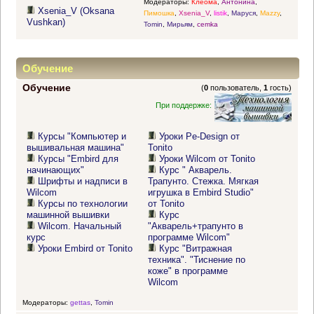
Модераторы:
Клеома
,
Антонина
,
Xsenia_V (Oksana
Пимошка
,
Xsenia_V
,
listik
,
Маруся
,
Mazzy
,
Vushkan)
Tomin
,
Мирьям
,
cemka
Обучение
Обучение
(
0
пользователь,
1
гость)
При поддержке:
Курсы "Компьютер и
Уроки Pe-Design от
вышивальная машина"
Tonito
Курсы "Embird для
Уроки Wilcom от Tonito
начинающих"
Курс " Акварель.
Шрифты и надписи в
Трапунто. Стежка. Мягкая
Wilcom
игрушка в Embird Studio"
Курсы по технологии
от Tonito
машинной вышивки
Курс
Wilcom. Начальный
"Акварель+трапунто в
курс
программе Wilcom"
Уроки Embird от Tonito
Курс "Витражная
техника". "Тиснение по
коже" в программе
Wilcom
Модераторы:
gettas
,
Tomin