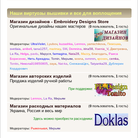
Наши виртуозы вышивки и все для воплощения
Магазин дизайнов - Embroidery Designs Store
прекрасных идей
Оригинальные дизайны наших мастеров
(
0
пользователь,
1
гость)
Модераторы:
UltraViolet
,
Lyubov
,
kuzashka
,
Lennox
,
yamschikova
,
Пимошка
,
svetlaia
,
anibell
,
tana1257
,
marimay
,
SM
,
Domnina
,
irina58
,
Xsenia_V
,
Дмитревна
,
La Ra
,
Helga
,
pavlu
,
Маруся
,
farmagina
,
Nata28
,
Mazzy
,
благодать
,
Раиса
Борисенко
,
Нить Ариадны
,
Tomin
,
Мирьям
,
sosna
,
svmmm
,
крохин
,
cemka
,
Tonito
,
Николай19850805
,
zaya
,
Nat-ka
,
СнежанаЦех
,
Tatyanka29
,
Дублерин
Кордурович
Магазин авторских изделий
(
0
пользователь,
1
гость)
Продажа изделий ручной работы
При поддержке:
Модераторы:
Lennox
,
La Ra
,
Мирьям
Магазин расходных материалов
(
0
пользователь,
1
гость)
Украина, Россия и весь мир
Здесь можно приобрести расходники:
Модераторы:
Рыженькая
,
Мирьям