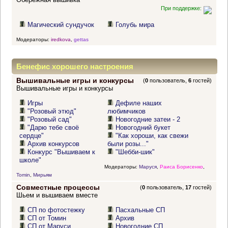
При поддержке:
Магический сундучок
Голубь мира
Модераторы:
iredkova
,
gettas
Бенефис хорошего настроения
Вышивальные игры и конкурсы
(
0
пользователь,
6
гостей)
Вышивальные игры и конкурсы
Игры
Дефиле наших
"Розовый этюд"
любимчиков
"Розовый сад"
Новогодние затеи - 2
"Дарю тебе своё
Новогодний букет
сердце"
"Как хороши, как свежи
Архив конкурсов
были розы..."
Конкурс "Вышиваем к
"Шебби-шик"
школе"
Модераторы:
Маруся
,
Раиса Борисенко
,
Tomin
,
Мирьям
Совместные процессы
(
0
пользователь,
17
гостей)
Шьем и вышиваем вместе
СП по фотостежку
Пасхальные СП
СП от Томин
Архив
СП от Маруси
Новогодние СП