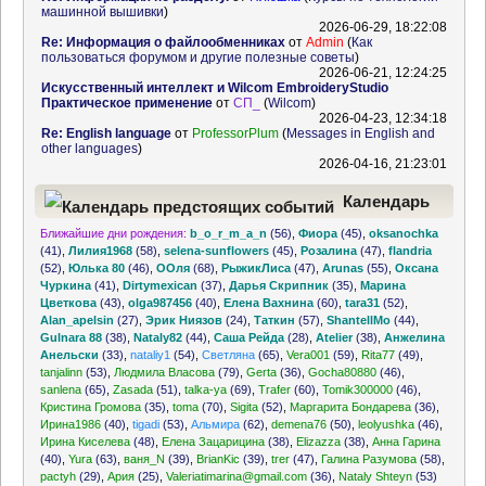
машинной вышивки
)
2026-06-29, 18:22:08
Re: Информация о файлообменниках
от
Admin
(
Как
пользоваться форумом и другие полезные советы
)
2026-06-21, 12:24:25
Искусственный интеллект и Wilcom EmbroideryStudio
Практическое применение
от
СП_
(
Wilcom
)
2026-04-23, 12:34:18
Re: English language
от
ProfessorPlum
(
Messages in English and
other languages
)
2026-04-16, 21:23:01
Календарь
Ближайшие дни рождения:
b_o_r_m_a_n
(56)
,
Фиора
(45)
,
oksanochka
предстоящих событий
(41)
,
Лилия1968
(58)
,
selena-sunflowers
(45)
,
Розалина
(47)
,
flandria
(52)
,
Юлька 80
(46)
,
ООля
(68)
,
РыжикЛиса
(47)
,
Arunas
(55)
,
Оксана
Чуркина
(41)
,
Dirtymexican
(37)
,
Дарья Скрипник
(35)
,
Марина
Цветкова
(43)
,
olga987456
(40)
,
Елена Вахнина
(60)
,
tara31
(52)
,
Alan_apelsin
(27)
,
Эрик Ниязов
(24)
,
Таткин
(57)
,
ShantellMo
(44)
,
Gulnara 88
(38)
,
Nataly82
(44)
,
Саша Рейда
(28)
,
Atelier
(38)
,
Анжелина
Анельски
(33)
,
nataliy1
(54)
,
Светляна
(65)
,
Vera001
(59)
,
Rita77
(49)
,
tanjalinn
(53)
,
Людмила Власова
(79)
,
Gerta
(36)
,
Gocha80880
(46)
,
sanlena
(65)
,
Zasada
(51)
,
talka-ya
(69)
,
Trafer
(60)
,
Tomik300000
(46)
,
Кристина Громова
(35)
,
toma
(70)
,
Sigita
(52)
,
Маргарита Бондарева
(36)
,
Ирина1986
(40)
,
tigadi
(53)
,
Альмира
(62)
,
demena76
(50)
,
leolyushka
(46)
,
Ирина Киселева
(48)
,
Елена Зацарицина
(38)
,
Elizazza
(38)
,
Анна Гарина
(40)
,
Yura
(63)
,
ваня_N
(39)
,
BrianKic
(39)
,
trer
(47)
,
Галина Разумова
(58)
,
pactyh
(29)
,
Ария
(25)
,
Valeriatimarina@gmail.com
(36)
,
Nataly Shteyn
(53)