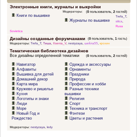
Электронные книги, журналы и выкройки
Модераторы:
(
0
пользователь,
2
гостей)
Книги по вышивке
Trefa_T
,
Журналы по вышивке
silica
,
Rusa
Sovietica
Дизайны созданные форумчанами
(
0
пользователь,
1
гость)
Модераторы:
Trefa_T
,
Тиша
,
Xsenia_V
,
nestyzaya
,
шейла55
,
крохин
Тематическая библиотека дизайнов
Все дизайны определенной тематики
(
0
пользователь,
2
гостей)
Навигатор
Одежда и аксессуары
Алфавиты
Орнаменты
Вышивка для детей
Праздники
Домашний декор
Природа
Карта мира
Профессии и хобби
Кружево и ришелье
Разные техники
Кухня
вышивки
Логотипы и знаки
Религия
Люди
Спорт
Море
Техника и транспорт
Новый Год и
Фэнтези
Рождество
Цветы и растения
Модераторы:
nestyzaya
,
ledy