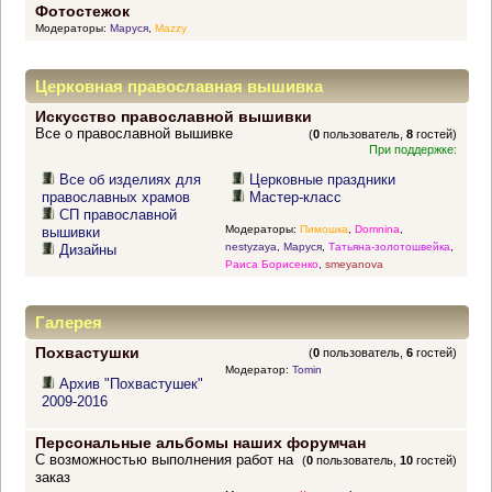
Фотостежок
Модераторы:
Маруся
,
Mazzy
Церковная православная вышивка
Искусство православной вышивки
Все о православной вышивке
(
0
пользователь,
8
гостей)
При поддержке:
Все об изделиях для
Церковные праздники
православных храмов
Мастер-класс
СП православной
Модераторы:
Пимошка
,
Domnina
,
вышивки
nestyzaya
,
Маруся
,
Татьяна-золотошвейка
,
Дизайны
Раиса Борисенко
,
smeyanova
Галерея
Похвастушки
(
0
пользователь,
6
гостей)
Модератор:
Tomin
Архив "Похвастушек"
2009-2016
Персональные альбомы наших форумчан
С возможностью выполнения работ на
(
0
пользователь,
10
гостей)
заказ