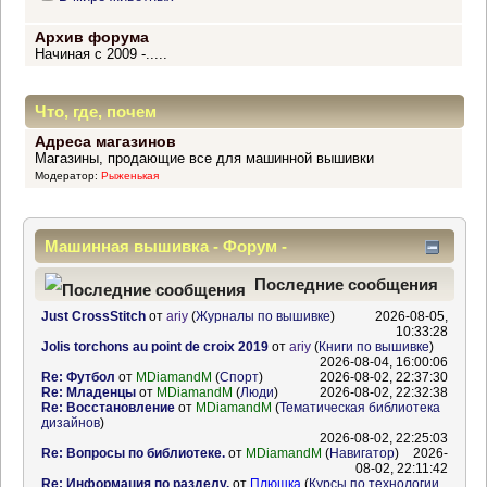
Архив форума
Начиная с 2009 -.....
Что, где, почем
Адреса магазинов
Магазины, продающие все для машинной вышивки
Модератор:
Рыженькая
Машинная вышивка - Форум -
Информационный центр
Последние сообщения
Just CrossStitch
от
ariy
(
Журналы по вышивке
)
2026-08-05,
10:33:28
Jolis torchons au point de croix 2019
от
ariy
(
Книги по вышивке
)
2026-08-04, 16:00:06
Re: Футбол
от
MDiamandM
(
Спорт
)
2026-08-02, 22:37:30
Re: Младенцы
от
MDiamandM
(
Люди
)
2026-08-02, 22:32:38
Re: Восстановление
от
MDiamandM
(
Тематическая библиотека
дизайнов
)
2026-08-02, 22:25:03
Re: Вопросы по библиотеке.
от
MDiamandM
(
Навигатор
)
2026-
08-02, 22:11:42
Re: Информация по разделу.
от
Плюшка
(
Курсы по технологии