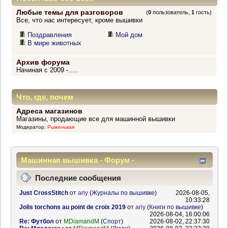
Любые темы для разговоров
(
0
пользователь,
1
гость)
Все, что нас интересует, кроме вышивки
Поздравления
Мой дом
В мире животных
Архив форума
Начиная с 2009 -.....
Что, где, почем
Адреса магазинов
Магазины, продающие все для машинной вышивки
Модератор:
Рыженькая
Машинная вышивка - Форум -
Информационный центр
Последние сообщения
Just CrossStitch
от
ariy
(
Журналы по вышивке
)
2026-08-05,
10:33:28
Jolis torchons au point de croix 2019
от
ariy
(
Книги по вышивке
)
2026-08-04, 16:00:06
Re: Футбол
от
MDiamandM
(
Спорт
)
2026-08-02, 22:37:30