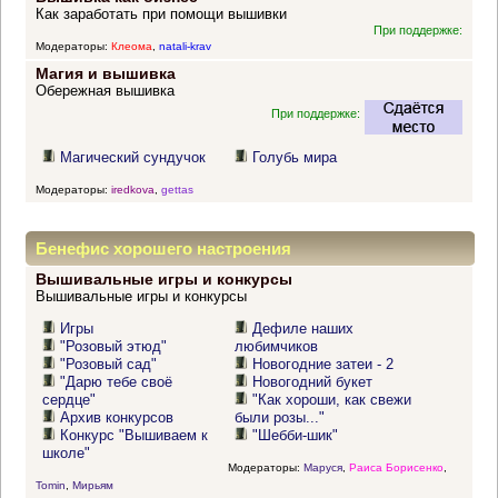
Как заработать при помощи вышивки
При поддержке:
Модераторы:
Клеома
,
natali-krav
Магия и вышивка
Обережная вышивка
При поддержке:
Магический сундучок
Голубь мира
Модераторы:
iredkova
,
gettas
Бенефис хорошего настроения
Вышивальные игры и конкурсы
Вышивальные игры и конкурсы
Игры
Дефиле наших
"Розовый этюд"
любимчиков
"Розовый сад"
Новогодние затеи - 2
"Дарю тебе своё
Новогодний букет
сердце"
"Как хороши, как свежи
Архив конкурсов
были розы..."
Конкурс "Вышиваем к
"Шебби-шик"
школе"
Модераторы:
Маруся
,
Раиса Борисенко
,
Tomin
,
Мирьям