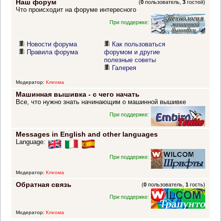
Наш форум
(
0
пользователь,
3
гостей)
Что происходит на форуме интересного
При поддержке:
Новости форума
Как пользоваться
Правила форума
форумом и другие
полезные советы
Галерея
Модератор:
Клеома
Машинная вышивка - с чего начать
Все, что нужно знать начинающим о машинной вышивке
При поддержке:
Messages in English and other languages
Language:
При поддержке:
Модератор:
Клеома
Обратная связь
(
0
пользователь,
1
гость)
При поддержке:
Модератор:
Клеома