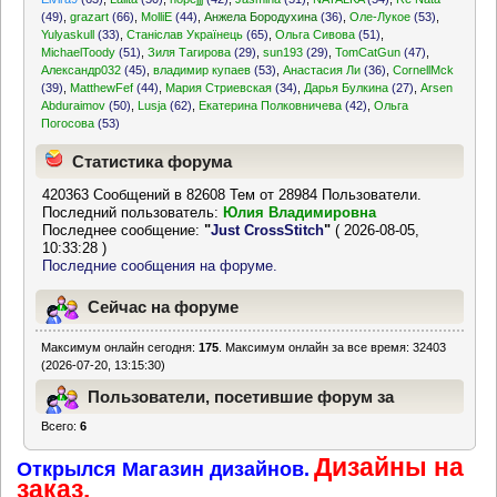
(49)
,
grazart
(66)
,
MolliE
(44)
,
Анжела Бородухина
(36)
,
Оле-Лукое
(53)
,
Yulyaskull
(33)
,
Станіслав Українець
(65)
,
Ольга Сивова
(51)
,
MichaelToody
(51)
,
Зиля Тагирова
(29)
,
sun193
(29)
,
TomCatGun
(47)
,
Александр032
(45)
,
владимир купаев
(53)
,
Анастасия Ли
(36)
,
CornellMck
(39)
,
MatthewFef
(44)
,
Мария Стриевская
(34)
,
Дарья Булкина
(27)
,
Arsen
Abduraimov
(50)
,
Lusja
(62)
,
Екатерина Полковничева
(42)
,
Ольга
Погосова
(53)
Статистика форума
420363 Сообщений в 82608 Тем от 28984 Пользователи.
Последний пользователь:
Юлия Владимировна
Последнее сообщение:
"
Just CrossStitch
"
( 2026-08-05,
10:33:28 )
Последние сообщения на форуме.
Сейчас на форуме
Максимум онлайн сегодня:
175
. Максимум онлайн за все время: 32403
(2026-07-20, 13:15:30)
Пользователи, посетившие форум за
Всего:
6
последние 24 часа
Дизайны на
Открылся Магазин дизайнов.
заказ.