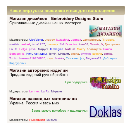
Наши виртуозы вышивки и все для воплощения
Магазин дизайнов - Embroidery Designs Store
прекрасных идей
Оригинальные дизайны наших мастеров
Модераторы:
UltraViolet
,
Lyubov
,
kuzashka
,
Lennox
,
yamschikova
,
Пимошка
,
svetlaia
,
anibell
,
tana1257
,
marimay
,
SM
,
Domnina
,
irina58
,
Xsenia_V
,
Дмитревна
,
La Ra
,
Helga
,
pavlu
,
Маруся
,
farmagina
,
Nata28
,
Mazzy
,
благодать
,
Раиса
Борисенко
,
Нить Ариадны
,
Tomin
,
Мирьям
,
sosna
,
svmmm
,
крохин
,
cemka
,
Tonito
,
Николай19850805
,
zaya
,
Nat-ka
,
СнежанаЦех
,
Tatyanka29
,
Дублерин
Кордурович
Магазин авторских изделий
Продажа изделий ручной работы
При поддержке:
Модераторы:
Lennox
,
La Ra
,
Мирьям
Магазин расходных материалов
Украина, Россия и весь мир
Здесь можно приобрести расходники:
Модераторы:
Рыженькая
,
Мирьям