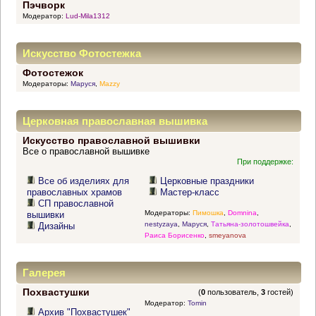
Пэчворк
Модератор:
Lud-Mila1312
Искусство Фотостежка
Фотостежок
Модераторы:
Маруся
,
Mazzy
Церковная православная вышивка
Искусство православной вышивки
Все о православной вышивке
При поддержке:
Все об изделиях для
Церковные праздники
православных храмов
Мастер-класс
СП православной
Модераторы:
Пимошка
,
Domnina
,
вышивки
nestyzaya
,
Маруся
,
Татьяна-золотошвейка
,
Дизайны
Раиса Борисенко
,
smeyanova
Галерея
Похвастушки
(
0
пользователь,
3
гостей)
Модератор:
Tomin
Архив "Похвастушек"