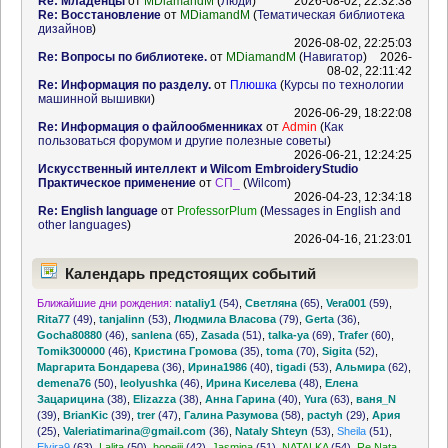
Re: Младенцы
от
MDiamandM
(
Люди
)
2026-08-02, 22:32:38
Re: Восстановление
от
MDiamandM
(
Тематическая библиотека
дизайнов
)
2026-08-02, 22:25:03
Re: Вопросы по библиотеке.
от
MDiamandM
(
Навигатор
)
2026-
08-02, 22:11:42
Re: Информация по разделу.
от
Плюшка
(
Курсы по технологии
машинной вышивки
)
2026-06-29, 18:22:08
Re: Информация о файлообменниках
от
Admin
(
Как
пользоваться форумом и другие полезные советы
)
2026-06-21, 12:24:25
Искусственный интеллект и Wilcom EmbroideryStudio
Практическое применение
от
СП_
(
Wilcom
)
2026-04-23, 12:34:18
Re: English language
от
ProfessorPlum
(
Messages in English and
other languages
)
2026-04-16, 21:23:01
Календарь предстоящих событий
Ближайшие дни рождения:
nataliy1
(54)
,
Светляна
(65)
,
Vera001
(59)
,
Rita77
(49)
,
tanjalinn
(53)
,
Людмила Власова
(79)
,
Gerta
(36)
,
Gocha80880
(46)
,
sanlena
(65)
,
Zasada
(51)
,
talka-ya
(69)
,
Trafer
(60)
,
Tomik300000
(46)
,
Кристина Громова
(35)
,
toma
(70)
,
Sigita
(52)
,
Маргарита Бондарева
(36)
,
Ирина1986
(40)
,
tigadi
(53)
,
Альмира
(62)
,
demena76
(50)
,
leolyushka
(46)
,
Ирина Киселева
(48)
,
Елена
Зацарицина
(38)
,
Elizazza
(38)
,
Анна Гарина
(40)
,
Yura
(63)
,
ваня_N
(39)
,
BrianKic
(39)
,
trer
(47)
,
Галина Разумова
(58)
,
pactyh
(29)
,
Ария
(25)
,
Valeriatimarina@gmail.com
(36)
,
Nataly Shteyn
(53)
,
Sheila
(51)
,
Elvira9
(63)
,
Lalita
(50)
,
hopejjj
(42)
,
Jasmina
(51)
,
NATALKA
(54)
,
Re Nata