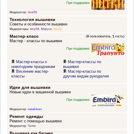
При поддержке:
Модератор:
irina58
Технология вышивки
Советы и особенности вышивки
Модераторы:
irina58
,
Маруся
,
Mazzy
Мастер-класс
(
0
пользователь,
1
гость)
Мастер - классы по вышивке
При поддержке:
Мастер-классы к
Мастер-классы по
новогодним праздникам
вышивке
Весенние мастер-
Мастер-классы по
классы
другим видам рукоделия
Идеи для вышивки
Новые идеи в машинной вышивке
При поддержке:
Модератор:
natali-krav
Ремонт одежды
Ремонт с помощью вышивки
Модератор:
Tomin
Вышивка как бизнес