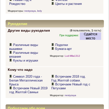
Рождество
Цветы и растения
Модераторы:
nestyzaya
,
ledy
Рукоделие
Другие виды рукоделия
(
0
пользователь,
1
гость)
При поддержке:
Различные виды
Поделки
вышивки
Бумага-арт
Различные виды
Модератор:
Lud-Mila1312
вязания
Куклы и игрушки
Кому что надо
Символ 2020 года -
Встречаем 2018 год.
Белая Металлическая
Год Желтой собаки.
Крыса
Встречаем Новый год с
Встречаем Новый 2019
Петухами
год Желтой Свиньи
Модератор:
nestyzaya
Поболтаем обо всем