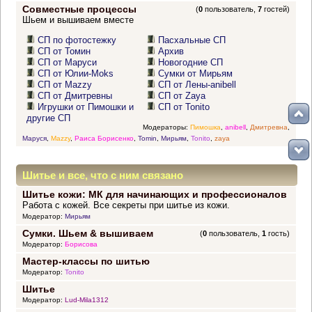
Совместные процессы
(
0
пользователь,
7
гостей)
Шьем и вышиваем вместе
СП по фотостежку
Пасхальные СП
СП от Томин
Архив
СП от Маруси
Новогодние СП
СП от Юлии-Moks
Сумки от Мирьям
СП от Mazzy
СП от Лены-anibell
СП от Дмитревны
СП от Zaya
Игрушки от Пимошки и
СП от Tonito
другие СП
Модераторы:
Пимошка
,
anibell
,
Дмитревна
,
Маруся
,
Mazzy
,
Раиса Борисенко
,
Tomin
,
Мирьям
,
Tonito
,
zaya
Шитье и все, что с ним связано
Шитье кожи: МК для начинающих и профессионалов
Работа с кожей. Все секреты при шитье из кожи.
Модератор:
Мирьям
Сумки. Шьем & вышиваем
(
0
пользователь,
1
гость)
Модератор:
Борисова
Мастер-классы по шитью
Модератор:
Tonito
Шитье
Модератор:
Lud-Mila1312