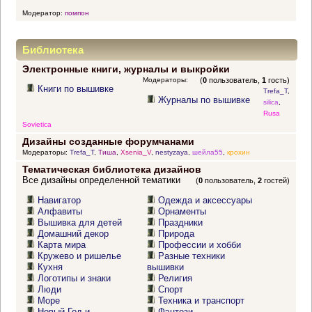
Модератор:
помпон
Библиотека
Электронные книги, журналы и выкройки
Модераторы:
(
0
пользователь,
1
гость)
Книги по вышивке
Trefa_T
,
Журналы по вышивке
silica
,
Rusa
Sovietica
Дизайны созданные форумчанами
Модераторы:
Trefa_T
,
Тиша
,
Xsenia_V
,
nestyzaya
,
шейла55
,
крохин
Тематическая библиотека дизайнов
Все дизайны определенной тематики
(
0
пользователь,
2
гостей)
Навигатор
Одежда и аксессуары
Алфавиты
Орнаменты
Вышивка для детей
Праздники
Домашний декор
Природа
Карта мира
Профессии и хобби
Кружево и ришелье
Разные техники
Кухня
вышивки
Логотипы и знаки
Религия
Люди
Спорт
Море
Техника и транспорт
Новый Год и
Фэнтези