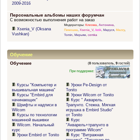
2009-2016
Персональные альбомы наших форумчан
С возможностью выполнения работ на заказ
Модераторы:
Клеома
,
Антонина
,
Xsenia_V (Oksana
Пимошка
,
Xsenia_V
,
listik
,
Маруся
,
Mazzy
,
Vushkan)
Tomin
,
Мирьям
,
cemka
Обучение
Обучение
(
0
пользователь,
9
гостей)
При поддержке:
Курсы "Компьютер и
Уроки Pe-Design от
вышивальная машина"
Tonito
Курсы "Embird для
Уроки Wilcom от Tonito
начинающих"
Курс " Акварель.
Шрифты и надписи в
Трапунто. Стежка. Мягкая
Wilcom
игрушка в Embird Studio"
Курсы по технологии
от Tonito
машинной вышивки
Курс
Wilcom. Начальный
"Акварель+трапунто в
курс
программе Wilcom"
Уроки Embird от Tonito
Курс "Витражная
техника". "Тиснение по