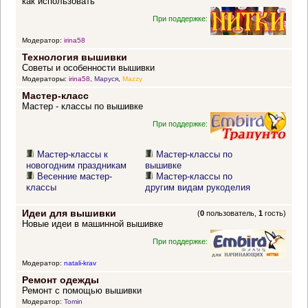
как использовать
При поддержке:
Модератор:
irina58
Технология вышивки
Советы и особенности вышивки
Модераторы:
irina58
,
Маруся
,
Mazzy
Мастер-класс
Мастер - классы по вышивке
При поддержке:
Мастер-классы к
Мастер-классы по
новогодним праздникам
вышивке
Весенние мастер-
Мастер-классы по
классы
другим видам рукоделия
Идеи для вышивки
(
0
пользователь,
1
гость)
Новые идеи в машинной вышивке
При поддержке:
Модератор:
natali-krav
Ремонт одежды
Ремонт с помощью вышивки
Модератор:
Tomin