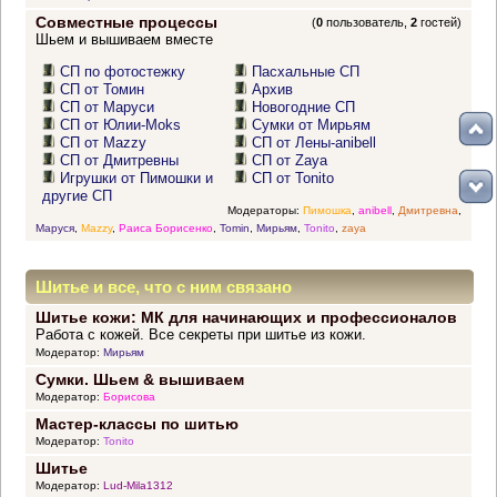
Совместные процессы
(
0
пользователь,
2
гостей)
Шьем и вышиваем вместе
СП по фотостежку
Пасхальные СП
СП от Томин
Архив
СП от Маруси
Новогодние СП
СП от Юлии-Moks
Сумки от Мирьям
СП от Mazzy
СП от Лены-anibell
СП от Дмитревны
СП от Zaya
Игрушки от Пимошки и
СП от Tonito
другие СП
Модераторы:
Пимошка
,
anibell
,
Дмитревна
,
Маруся
,
Mazzy
,
Раиса Борисенко
,
Tomin
,
Мирьям
,
Tonito
,
zaya
Шитье и все, что с ним связано
Шитье кожи: МК для начинающих и профессионалов
Работа с кожей. Все секреты при шитье из кожи.
Модератор:
Мирьям
Сумки. Шьем & вышиваем
Модератор:
Борисова
Мастер-классы по шитью
Модератор:
Tonito
Шитье
Модератор:
Lud-Mila1312