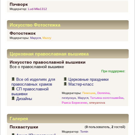
Пэчворк
Модератор:
Lud-Mila1312
Искусство Фотостежка
Фотостежок
Модераторы:
Маруся
,
Mazzy
Церковная православная вышивка
Искусство православной вышивки
Все о православной вышивке
При поддержке:
Все об изделиях для
Церковные праздники
православных храмов
Мастер-класс
СП православной
Модераторы:
Пимошка
,
Domnina
,
вышивки
nestyzaya
,
Маруся
,
Татьяна-золотошвейка
,
Дизайны
Раиса Борисенко
,
smeyanova
Галерея
Похвастушки
(
0
пользователь,
2
гостей)
Модератор:
Tomin