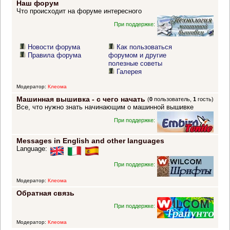
Наш форум
Что происходит на форуме интересного
При поддержке:
Новости форума
Как пользоваться
Правила форума
форумом и другие
полезные советы
Галерея
Модератор:
Клеома
Машинная вышивка - с чего начать
(
0
пользователь,
1
гость)
Все, что нужно знать начинающим о машинной вышивке
При поддержке:
Messages in English and other languages
Language:
При поддержке:
Модератор:
Клеома
Обратная связь
При поддержке:
Модератор:
Клеома