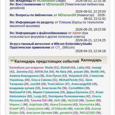
Re: Младенцы
от
MDiamandM
(
Люди
)
2026-08-02, 22:32:38
Re: Восстановление
от
MDiamandM
(
Тематическая библиотека
дизайнов
)
2026-08-02, 22:25:03
Re: Вопросы по библиотеке.
от
MDiamandM
(
Навигатор
)
2026-
08-02, 22:11:42
Re: Информация по разделу.
от
Плюшка
(
Курсы по технологии
машинной вышивки
)
2026-06-29, 18:22:08
Re: Информация о файлообменниках
от
Admin
(
Как
пользоваться форумом и другие полезные советы
)
2026-06-21, 12:24:25
Искусственный интеллект и Wilcom EmbroideryStudio
Практическое применение
от
СП_
(
Wilcom
)
2026-04-23, 12:34:18
Календарь
Ближайшие дни рождения:
Sheila
(51)
,
Elvira9
(63)
,
Lalita
(50)
,
hopejjj
предстоящих событий
(42)
,
Jasmina
(51)
,
NATALKA
(54)
,
Re Nata
(49)
,
grazart
(66)
,
MolliE
(44)
,
Анжела Бородухина
(36)
,
Оле-Лукое
(53)
,
Yulyaskull
(33)
,
Станіслав
Українець
(65)
,
Ольга Сивова
(51)
,
MichaelToody
(51)
,
Зиля
Тагирова
(29)
,
sun193
(29)
,
TomCatGun
(47)
,
Александр032
(45)
,
владимир купаев
(53)
,
Анастасия Ли
(36)
,
CornellMck
(39)
,
MatthewFef
(44)
,
Мария Стриевская
(34)
,
Дарья Булкина
(27)
,
Arsen
Abduraimov
(50)
,
Lusja
(62)
,
Екатерина Полковничева
(42)
,
Ольга
Погосова
(53)
,
Татьяна 555
(49)
,
AkiN
(39)
,
Viki1008
(48)
,
Галюня
(58)
,
Марина 1
(46)
,
Anjachudo
(35)
,
Ирина Елхимова
(43)
,
Mormyshka
(45)
,
ЮлияР
(47)
,
CaseyLemmo
(46)
,
UFGMozelle
(46)
,
manrain
(53)
,
Azamat
Bulatov
(53)
,
Анастасия Щеглова
(38)
,
gamakichi
(33)
,
9861421905
(36)
,