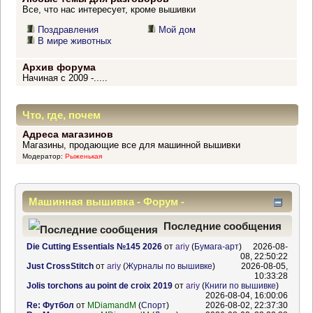
Все, что нас интересует, кроме вышивки
Поздравления
Мой дом
В мире животных
Архив форума
Начиная с 2009 -.....
Что, где, почем
Адреса магазинов
Магазины, продающие все для машинной вышивки
Модератор:
Рыженькая
Машинная вышивка - Форум -
Информационный центр
Последние сообщения
Die Cutting Essentials №145 2026
от
ariy
(
Бумага-арт
)
2026-08-
08, 22:50:22
Just CrossStitch
от
ariy
(
Журналы по вышивке
)
2026-08-05,
10:33:28
Jolis torchons au point de croix 2019
от
ariy
(
Книги по вышивке
)
2026-08-04, 16:00:06
Re: Футбол
от
MDiamandM
(
Спорт
)
2026-08-02, 22:37:30