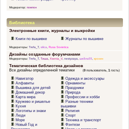
Модератор:
помпон
Библиотека
Электронные книги, журналы и выкройки
Книги по вышивке
Журналы по вышивке
Модераторы:
Trefa_T
,
silica
,
Rusa Sovietica
Дизайны созданные форумчанами
Модераторы:
Trefa_T
,
Тиша
,
Xsenia_V
,
nestyzaya
,
шейла55
,
крохин
Тематическая библиотека дизайнов
Все дизайны определенной тематики
(
0
пользователь,
1
гость)
Навигатор
Одежда и аксессуары
Алфавиты
Орнаменты
Вышивка для детей
Праздники
Домашний декор
Природа
Карта мира
Профессии и хобби
Кружево и ришелье
Разные техники
Кухня
вышивки
Логотипы и знаки
Религия
Люди
Спорт
Море
Техника и транспорт
Новый Год и
Фэнтези