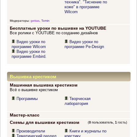
техника". "Тиснение по
коже" в программе
Wilcom
Модераторы:
gettas
,
Tomin
Бесплатные уроки по вышивке на YOUTUBE
Все ролики с YOUTUBE по созданию дизайнов
Видео уроки по
Видео уроки по
программе Wilcom
программе Pe-Design
Видео уроки по
программе Embird.
Вышивка крестиком
Машинная вышивка крестиком
Всё о вышивке крестиком
Программы
Творческая
лаборатория
Мастер-класс
Схемы для вышивки крестиком
(
0
пользователь,
1
гость)
Производители
Книги и журналы по
Тематический раздел
крестику