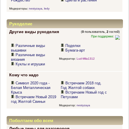
Рождество
Цветы и растения
Модераторы:
nestyzaya
,
ledy
Рукоделие
Другие виды рукоделия
(
0
пользователь,
2
гостей)
При поддержке:
Различные виды
Поделки
вышивки
Бумага-арт
Различные виды
Модератор:
Lud-Mila1312
вязания
Куклы и игрушки
Кому что надо
Символ 2020 года -
Встречаем 2018 год.
Белая Металлическая
Год Желтой собаки.
Крыса
Встречаем Новый год с
Встречаем Новый 2019
Петухами
год Желтой Свиньи
Модератор:
nestyzaya
Поболтаем обо всем
Любые темы для разговоров