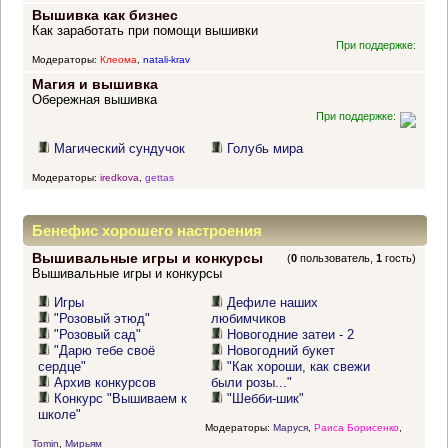
Вышивка как бизнес
Как заработать при помощи вышивки
При поддержке:
Модераторы:
Клеома
,
natali-krav
Магия и вышивка
Обережная вышивка
При поддержке:
Магический сундучок
Голубь мира
Модераторы:
iredkova
,
gettas
Бенефис хорошего настроения
Вышивальные игры и конкурсы
(
0
пользователь,
1
гость)
Вышивальные игры и конкурсы
Игры
Дефиле наших
"Розовый этюд"
любимчиков
"Розовый сад"
Новогодние затеи - 2
"Дарю тебе своё
Новогодний букет
сердце"
"Как хороши, как свежи
Архив конкурсов
были розы..."
Конкурс "Вышиваем к
"Шебби-шик"
школе"
Модераторы:
Маруся
,
Раиса Борисенко
,
Tomin
,
Мирьям