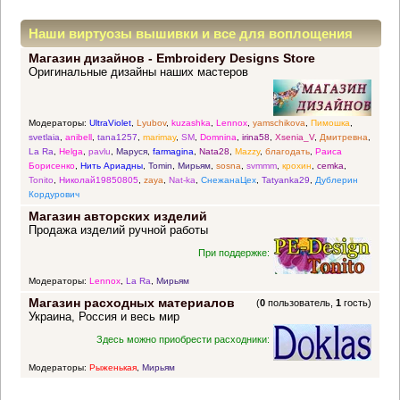
Наши виртуозы вышивки и все для воплощения
Магазин дизайнов - Embroidery Designs Store
прекрасных идей
Оригинальные дизайны наших мастеров
Модераторы:
UltraViolet
,
Lyubov
,
kuzashka
,
Lennox
,
yamschikova
,
Пимошка
,
svetlaia
,
anibell
,
tana1257
,
marimay
,
SM
,
Domnina
,
irina58
,
Xsenia_V
,
Дмитревна
,
La Ra
,
Helga
,
pavlu
,
Маруся
,
farmagina
,
Nata28
,
Mazzy
,
благодать
,
Раиса
Борисенко
,
Нить Ариадны
,
Tomin
,
Мирьям
,
sosna
,
svmmm
,
крохин
,
cemka
,
Tonito
,
Николай19850805
,
zaya
,
Nat-ka
,
СнежанаЦех
,
Tatyanka29
,
Дублерин
Кордурович
Магазин авторских изделий
Продажа изделий ручной работы
При поддержке:
Модераторы:
Lennox
,
La Ra
,
Мирьям
Магазин расходных материалов
(
0
пользователь,
1
гость)
Украина, Россия и весь мир
Здесь можно приобрести расходники:
Модераторы:
Рыженькая
,
Мирьям