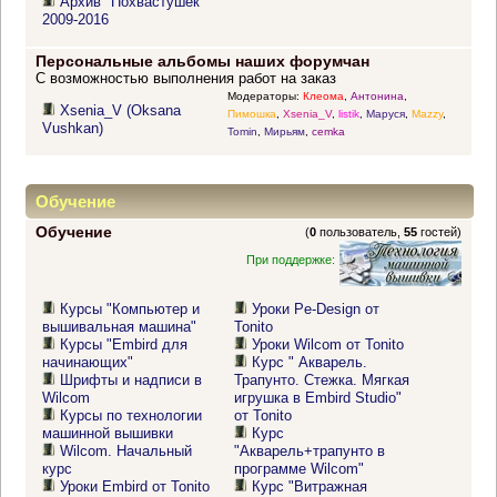
Архив "Похвастушек"
2009-2016
Персональные альбомы наших форумчан
С возможностью выполнения работ на заказ
Модераторы:
Клеома
,
Антонина
,
Xsenia_V (Oksana
Пимошка
,
Xsenia_V
,
listik
,
Маруся
,
Mazzy
,
Vushkan)
Tomin
,
Мирьям
,
cemka
Обучение
Обучение
(
0
пользователь,
55
гостей)
При поддержке:
Курсы "Компьютер и
Уроки Pe-Design от
вышивальная машина"
Tonito
Курсы "Embird для
Уроки Wilcom от Tonito
начинающих"
Курс " Акварель.
Шрифты и надписи в
Трапунто. Стежка. Мягкая
Wilcom
игрушка в Embird Studio"
Курсы по технологии
от Tonito
машинной вышивки
Курс
Wilcom. Начальный
"Акварель+трапунто в
курс
программе Wilcom"
Уроки Embird от Tonito
Курс "Витражная