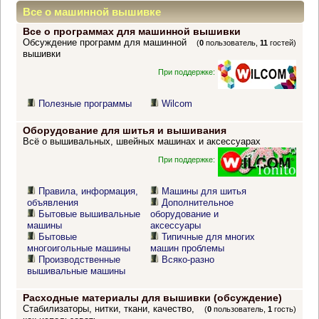
Все о машинной вышивке
Все о программах для машинной вышивки
Обсуждение программ для машинной
(
0
пользователь,
11
гостей)
вышивки
При поддержке:
Полезные программы
Wilcom
Оборудование для шитья и вышивания
Всё о вышивальных, швейных машинах и аксессуарах
При поддержке:
Правила, информация,
Машины для шитья
объявления
Дополнительное
Бытовые вышивальные
оборудование и
машины
аксессуары
Бытовые
Типичные для многих
многоигольные машины
машин проблемы
Производственные
Всяко-разно
вышивальные машины
Расходные материалы для вышивки (обсуждение)
Стабилизаторы, нитки, ткани, качество,
(
0
пользователь,
1
гость)