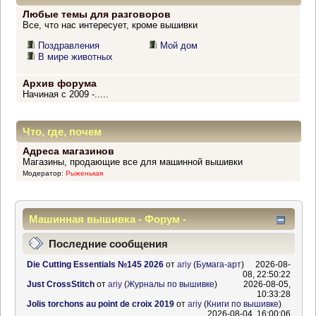
Любые темы для разговоров
Все, что нас интересует, кроме вышивки
Поздравления
Мой дом
В мире животных
Архив форума
Начиная с 2009 -.....
Что, где, почем
Адреса магазинов
Магазины, продающие все для машинной вышивки
Модератор:
Рыженькая
Машинная вышивка - Форум -
Информационный центр
Последние сообщения
Die Cutting Essentials №145 2026
от
ariy
(
Бумага-арт
)
2026-08-
08, 22:50:22
Just CrossStitch
от
ariy
(
Журналы по вышивке
)
2026-08-05,
10:33:28
Jolis torchons au point de croix 2019
от
ariy
(
Книги по вышивке
)
2026-08-04, 16:00:06