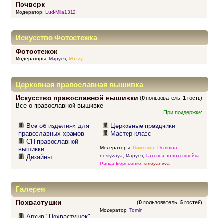
Пэчворк
Модератор:
Lud-Mila1312
Искусство Фотостежка
Фотостежок
Модераторы:
Маруся
,
Mazzy
Церковная православная вышивка
Искусство православной вышивки
(
0
пользователь,
1
гость)
Все о православной вышивке
При поддержке:
Все об изделиях для
Церковные праздники
православных храмов
Мастер-класс
СП православной
Модераторы:
Пимошка
,
Domnina
,
вышивки
nestyzaya
,
Маруся
,
Татьяна-золотошвейка
,
Дизайны
Раиса Борисенко
,
smeyanova
Галерея
Похвастушки
(
0
пользователь,
5
гостей)
Модератор:
Tomin
Архив "Похвастушек"