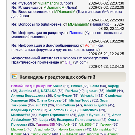
Re: Футбол
от
MDiamandM
(
Спорт
)
2026-08-02, 22:37:30
Re: Младенцы
от
MDiamandM
(
Люди
)
2026-08-02, 22:32:38
Re: Восстановление
от
MDiamandM
(
Тематическая библиотека
дизайнов
)
2026-08-02, 22:25:03
Re: Вопросы по библиотеке.
от
MDiamandM
(
Навигатор
)
2026-
08-02, 22:11:42
Re: Информация по разделу.
от
Плюшка
(
Курсы по технологии
машинной вышивки
)
2026-06-29, 18:22:08
Re: Информация о файлообменниках
от
Admin
(
Как
пользоваться форумом и другие полезные советы
)
2026-06-21, 12:24:25
Искусственный интеллект и Wilcom EmbroideryStudio
Практическое применение
от
СП_
(
Wilcom
)
2026-04-23, 12:34:18
Календарь предстоящих событий
Ближайшие дни рождения:
Sheila
(51)
,
Elvira9
(63)
,
Lalita
(50)
,
hopejjj
(42)
,
Jasmina
(51)
,
NATALKA
(54)
,
Re Nata
(49)
,
grazart
(66)
,
MolliE
(44)
,
Анжела Бородухина
(36)
,
Оле-Лукое
(53)
,
Yulyaskull
(33)
,
Станіслав
Українець
(65)
,
Ольга Сивова
(51)
,
MichaelToody
(51)
,
Зиля
Тагирова
(29)
,
sun193
(29)
,
TomCatGun
(47)
,
Александр032
(45)
,
владимир купаев
(53)
,
Анастасия Ли
(36)
,
CornellMck
(39)
,
MatthewFef
(44)
,
Мария Стриевская
(34)
,
Дарья Булкина
(27)
,
Arsen
Abduraimov
(50)
,
Lusja
(62)
,
Екатерина Полковничева
(42)
,
Ольга
Погосова
(53)
,
Татьяна 555
(49)
,
AkiN
(39)
,
Viki1008
(48)
,
Галюня
(58)
,
Марина 1
(46)
,
Anjachudo
(35)
,
Ирина Елхимова
(43)
,
Mormyshka
(45)
,
ЮлияР
(47)
,
CaseyLemmo
(46)
,
UFGMozelle
(46)
,
manrain
(53)
,
Azamat