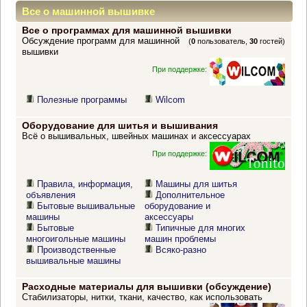
Все о машинной вышивке
Все о программах для машинной вышивки
Обсуждение программ для машинной
(
0
пользователь,
30
гостей)
вышивки
При поддержке:
Полезные программы
Wilcom
Оборудование для шитья и вышивания
Всё о вышивальных, швейных машинах и аксессуарах
При поддержке:
Правила, информация,
Машины для шитья
объявления
Дополнительное
Бытовые вышивальные
оборудование и
машины
аксессуары
Бытовые
Типичные для многих
многоигольные машины
машин проблемы
Производственные
Всяко-разно
вышивальные машины
Расходные материалы для вышивки (обсуждение)
Стабилизаторы, нитки, ткани, качество, как использовать