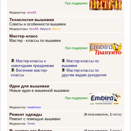
При поддержке:
Модератор:
irina58
Технология вышивки
Советы и особенности вышивки
Модераторы:
irina58
,
Маруся
,
Mazzy
Мастер-класс
Мастер - классы по вышивке
При поддержке:
Мастер-классы к
Мастер-классы по
новогодним праздникам
вышивке
Весенние мастер-
Мастер-классы по
классы
другим видам рукоделия
Идеи для вышивки
Новые идеи в машинной вышивке
При поддержке:
Модератор:
natali-krav
Ремонт одежды
(
0
пользователь,
1
гость)
Ремонт с помощью вышивки
Модератор:
Tomin
Вышивка как бизнес
(
0
пользователь,
1
гость)