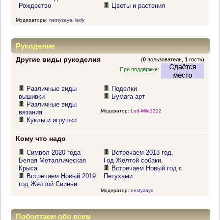
Рождество
Цветы и растения
Модераторы:
nestyzaya
,
ledy
Рукоделие
Другие виды рукоделия
(
0
пользователь,
1
гость)
При поддержке:
Различные виды
Поделки
вышивки
Бумага-арт
Различные виды
Модератор:
Lud-Mila1312
вязания
Куклы и игрушки
Кому что надо
Символ 2020 года -
Встречаем 2018 год.
Белая Металлическая
Год Желтой собаки.
Крыса
Встречаем Новый год с
Встречаем Новый 2019
Петухами
год Желтой Свиньи
Модератор:
nestyzaya
Поболтаем обо всем