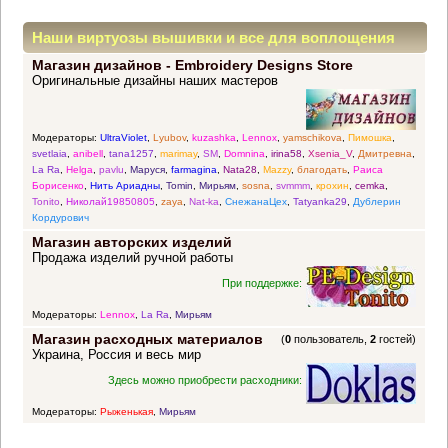
Наши виртуозы вышивки и все для воплощения
Магазин дизайнов - Embroidery Designs Store
прекрасных идей
Оригинальные дизайны наших мастеров
Модераторы:
UltraViolet
,
Lyubov
,
kuzashka
,
Lennox
,
yamschikova
,
Пимошка
,
svetlaia
,
anibell
,
tana1257
,
marimay
,
SM
,
Domnina
,
irina58
,
Xsenia_V
,
Дмитревна
,
La Ra
,
Helga
,
pavlu
,
Маруся
,
farmagina
,
Nata28
,
Mazzy
,
благодать
,
Раиса
Борисенко
,
Нить Ариадны
,
Tomin
,
Мирьям
,
sosna
,
svmmm
,
крохин
,
cemka
,
Tonito
,
Николай19850805
,
zaya
,
Nat-ka
,
СнежанаЦех
,
Tatyanka29
,
Дублерин
Кордурович
Магазин авторских изделий
Продажа изделий ручной работы
При поддержке:
Модераторы:
Lennox
,
La Ra
,
Мирьям
Магазин расходных материалов
(
0
пользователь,
2
гостей)
Украина, Россия и весь мир
Здесь можно приобрести расходники:
Модераторы:
Рыженькая
,
Мирьям