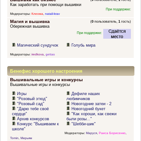
Как заработать при помощи вышивки
При поддержке:
Модераторы:
Клеома
,
natali-krav
Магия и вышивка
(
0
пользователь,
1
гость)
Обережная вышивка
При поддержке:
Магический сундучок
Голубь мира
Модераторы:
iredkova
,
gettas
Бенефис хорошего настроения
Вышивальные игры и конкурсы
Вышивальные игры и конкурсы
Игры
Дефиле наших
"Розовый этюд"
любимчиков
"Розовый сад"
Новогодние затеи - 2
"Дарю тебе своё
Новогодний букет
сердце"
"Как хороши, как свежи
Архив конкурсов
были розы..."
Конкурс "Вышиваем к
"Шебби-шик"
школе"
Модераторы:
Маруся
,
Раиса Борисенко
,
Tomin
,
Мирьям