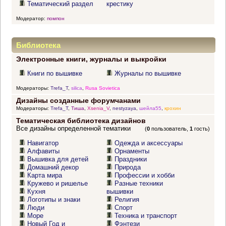
Тематический раздел
крестику
Модератор:
помпон
Библиотека
Электронные книги, журналы и выкройки
Книги по вышивке
Журналы по вышивке
Модераторы:
Trefa_T
,
silica
,
Rusa Sovietica
Дизайны созданные форумчанами
Модераторы:
Trefa_T
,
Тиша
,
Xsenia_V
,
nestyzaya
,
шейла55
,
крохин
Тематическая библиотека дизайнов
Все дизайны определенной тематики
(
0
пользователь,
1
гость)
Навигатор
Одежда и аксессуары
Алфавиты
Орнаменты
Вышивка для детей
Праздники
Домашний декор
Природа
Карта мира
Профессии и хобби
Кружево и ришелье
Разные техники
Кухня
вышивки
Логотипы и знаки
Религия
Люди
Спорт
Море
Техника и транспорт
Новый Год и
Фэнтези