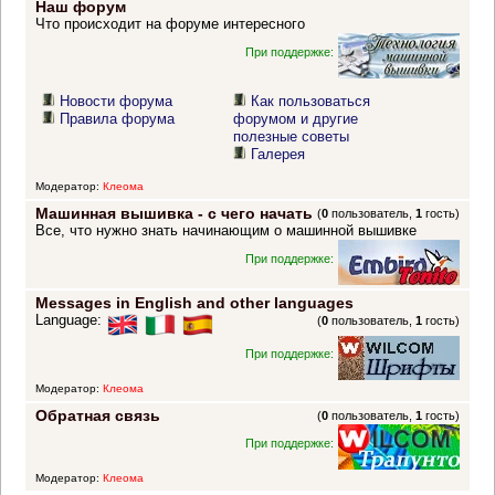
Наш форум
Что происходит на форуме интересного
При поддержке:
Новости форума
Как пользоваться
Правила форума
форумом и другие
полезные советы
Галерея
Модератор:
Клеома
Машинная вышивка - с чего начать
(
0
пользователь,
1
гость)
Все, что нужно знать начинающим о машинной вышивке
При поддержке:
Messages in English and other languages
Language:
(
0
пользователь,
1
гость)
При поддержке:
Модератор:
Клеома
Обратная связь
(
0
пользователь,
1
гость)
При поддержке:
Модератор:
Клеома