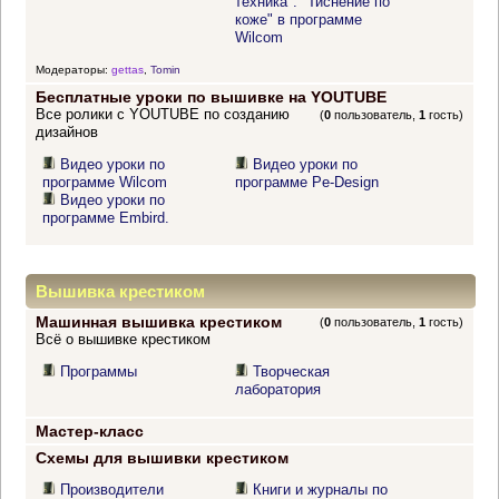
техника". "Тиснение по
коже" в программе
Wilcom
Модераторы:
gettas
,
Tomin
Бесплатные уроки по вышивке на YOUTUBE
Все ролики с YOUTUBE по созданию
(
0
пользователь,
1
гость)
дизайнов
Видео уроки по
Видео уроки по
программе Wilcom
программе Pe-Design
Видео уроки по
программе Embird.
Вышивка крестиком
Машинная вышивка крестиком
(
0
пользователь,
1
гость)
Всё о вышивке крестиком
Программы
Творческая
лаборатория
Мастер-класс
Схемы для вышивки крестиком
Производители
Книги и журналы по