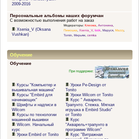
2009-2016
Персональные альбомы наших форумчан
С возможностью выполнения работ на заказ
Модераторы:
Клеома
,
Антонина
,
Xsenia_V (Oksana
Пимошка
,
Xsenia_V
,
listik
,
Маруся
,
Mazzy
,
Vushkan)
Tomin
,
Мирьям
,
cemka
Обучение
Обучение
При поддержке:
Курсы "Компьютер и
Уроки Pe-Design от
вышивальная машина"
Tonito
Курсы "Embird для
Уроки Wilcom от Tonito
начинающих"
Курс " Акварель.
Шрифты и надписи в
Трапунто. Стежка. Мягкая
Wilcom
игрушка в Embird Studio"
Курсы по технологии
от Tonito
машинной вышивки
Курс
Wilcom. Начальный
"Акварель+трапунто в
курс
программе Wilcom"
Уроки Embird от Tonito
Курс "Витражная