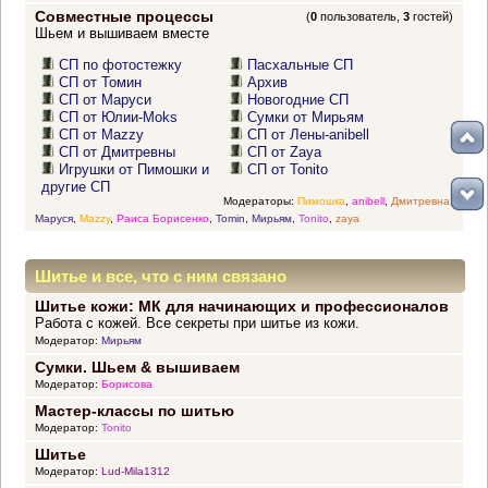
Совместные процессы
(
0
пользователь,
3
гостей)
Шьем и вышиваем вместе
СП по фотостежку
Пасхальные СП
СП от Томин
Архив
СП от Маруси
Новогодние СП
СП от Юлии-Moks
Сумки от Мирьям
СП от Mazzy
СП от Лены-anibell
СП от Дмитревны
СП от Zaya
Игрушки от Пимошки и
СП от Tonito
другие СП
Модераторы:
Пимошка
,
anibell
,
Дмитревна
,
Маруся
,
Mazzy
,
Раиса Борисенко
,
Tomin
,
Мирьям
,
Tonito
,
zaya
Шитье и все, что с ним связано
Шитье кожи: МК для начинающих и профессионалов
Работа с кожей. Все секреты при шитье из кожи.
Модератор:
Мирьям
Сумки. Шьем & вышиваем
Модератор:
Борисова
Мастер-классы по шитью
Модератор:
Tonito
Шитье
Модератор:
Lud-Mila1312