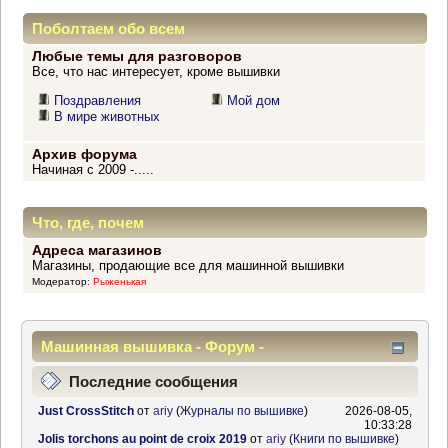
Поболтаем обо всем
Любые темы для разговоров
Все, что нас интересует, кроме вышивки
Поздравления
Мой дом
В мире животных
Архив форума
Начиная с 2009 -.....
Что, где, почем
Адреса магазинов
Магазины, продающие все для машинной вышивки
Модератор:
Рыженькая
Машинная вышивка - Форум -
Информационный центр
Последние сообщения
Just CrossStitch
от
ariy
(
Журналы по вышивке
)
2026-08-05,
10:33:28
Jolis torchons au point de croix 2019
от
ariy
(
Книги по вышивке
)