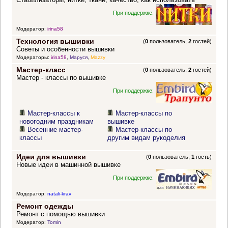
При поддержке:
Модератор:
irina58
Технология вышивки
(
0
пользователь,
2
гостей)
Советы и особенности вышивки
Модераторы:
irina58
,
Маруся
,
Mazzy
Мастер-класс
(
0
пользователь,
2
гостей)
Мастер - классы по вышивке
При поддержке:
Мастер-классы к
Мастер-классы по
новогодним праздникам
вышивке
Весенние мастер-
Мастер-классы по
классы
другим видам рукоделия
Идеи для вышивки
(
0
пользователь,
1
гость)
Новые идеи в машинной вышивке
При поддержке:
Модератор:
natali-krav
Ремонт одежды
Ремонт с помощью вышивки
Модератор:
Tomin