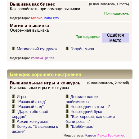
Вышивка как бизнес
(
0
пользователь,
1
гость)
Как заработать при помощи вышивки
При поддержке:
Модераторы:
Клеома
,
natali-krav
Магия и вышивка
Обережная вышивка
При поддержке:
Магический сундучок
Голубь мира
Модераторы:
iredkova
,
gettas
Бенефис хорошего настроения
Вышивальные игры и конкурсы
(
0
пользователь,
2
гостей)
Вышивальные игры и конкурсы
Игры
Дефиле наших
"Розовый этюд"
любимчиков
"Розовый сад"
Новогодние затеи - 2
"Дарю тебе своё
Новогодний букет
сердце"
"Как хороши, как свежи
Архив конкурсов
были розы..."
Конкурс "Вышиваем к
"Шебби-шик"
школе"
Модераторы:
Маруся
,
Раиса Борисенко
,