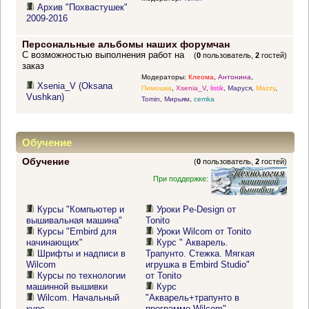
Архив "Похвастушек"
2009-2016
Персональные альбомы наших форумчан
С возможностью выполнения работ на
(
0
пользователь,
2
гостей)
заказ
Модераторы:
Клеома
,
Антонина
,
Xsenia_V (Oksana
Пимошка
,
Xsenia_V
,
listik
,
Маруся
,
Mazzy
,
Vushkan)
Tomin
,
Мирьям
,
cemka
Обучение
Обучение
(
0
пользователь,
2
гостей)
При поддержке:
Курсы "Компьютер и
Уроки Pe-Design от
вышивальная машина"
Tonito
Курсы "Embird для
Уроки Wilcom от Tonito
начинающих"
Курс " Акварель.
Шрифты и надписи в
Трапунто. Стежка. Мягкая
Wilcom
игрушка в Embird Studio"
Курсы по технологии
от Tonito
машинной вышивки
Курс
Wilcom. Начальный
"Акварель+трапунто в
курс
программе Wilcom"