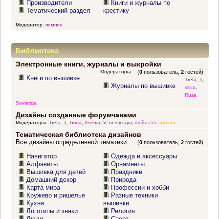
Производители
Книги и журналы по
Тематический раздел
крестику
Модератор:
помпон
Библиотека
Электронные книги, журналы и выкройки
Модераторы:
(
0
пользователь,
2
гостей)
Книги по вышивке
Trefa_T
,
Журналы по вышивке
silica
,
Rusa
Sovietica
Дизайны созданные форумчанами
Модераторы:
Trefa_T
,
Тиша
,
Xsenia_V
,
nestyzaya
,
шейла55
,
крохин
Тематическая библиотека дизайнов
Все дизайны определенной тематики
(
0
пользователь,
2
гостей)
Навигатор
Одежда и аксессуары
Алфавиты
Орнаменты
Вышивка для детей
Праздники
Домашний декор
Природа
Карта мира
Профессии и хобби
Кружево и ришелье
Разные техники
Кухня
вышивки
Логотипы и знаки
Религия
Люди
Спорт