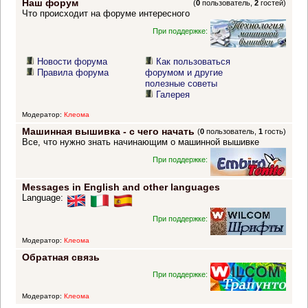
Наш форум
(
0
пользователь,
2
гостей)
Что происходит на форуме интересного
При поддержке:
Новости форума
Как пользоваться
Правила форума
форумом и другие
полезные советы
Галерея
Модератор:
Клеома
Машинная вышивка - с чего начать
(
0
пользователь,
1
гость)
Все, что нужно знать начинающим о машинной вышивке
При поддержке:
Messages in English and other languages
Language:
При поддержке:
Модератор:
Клеома
Обратная связь
При поддержке:
Модератор:
Клеома