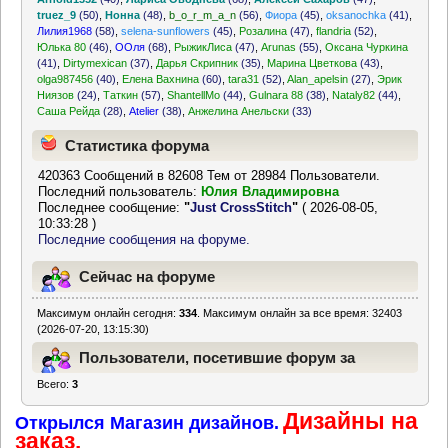
truez_9
(50)
,
Нонна
(48)
,
b_o_r_m_a_n
(56)
,
Фиора
(45)
,
oksanochka
(41)
,
Лилия1968
(58)
,
selena-sunflowers
(45)
,
Розалина
(47)
,
flandria
(52)
,
Юлька 80
(46)
,
ООля
(68)
,
РыжикЛиса
(47)
,
Arunas
(55)
,
Оксана Чуркина
(41)
,
Dirtymexican
(37)
,
Дарья Скрипник
(35)
,
Марина Цветкова
(43)
,
olga987456
(40)
,
Елена Вахнина
(60)
,
tara31
(52)
,
Alan_apelsin
(27)
,
Эрик
Ниязов
(24)
,
Таткин
(57)
,
ShantellMo
(44)
,
Gulnara 88
(38)
,
Nataly82
(44)
,
Саша Рейда
(28)
,
Atelier
(38)
,
Анжелина Анельски
(33)
Статистика форума
420363 Сообщений в 82608 Тем от 28984 Пользователи.
Последний пользователь:
Юлия Владимировна
Последнее сообщение:
"
Just CrossStitch
"
( 2026-08-05,
10:33:28 )
Последние сообщения на форуме.
Сейчас на форуме
Максимум онлайн сегодня:
334
. Максимум онлайн за все время: 32403
(2026-07-20, 13:15:30)
Пользователи, посетившие форум за
Всего:
3
последние 24 часа
Дизайны на
Открылся Магазин дизайнов.
заказ.