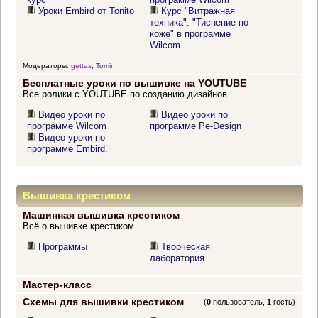
Уроки Embird от Tonito
Курс "Витражная
техника". "Тиснение по
коже" в программе
Wilcom
Модераторы:
gettas
,
Tomin
Бесплатные уроки по вышивке на YOUTUBE
Все ролики с YOUTUBE по созданию дизайнов
Видео уроки по
Видео уроки по
программе Wilcom
программе Pe-Design
Видео уроки по
программе Embird.
Вышивка крестиком
Машинная вышивка крестиком
Всё о вышивке крестиком
Программы
Творческая
лаборатория
Мастер-класс
Схемы для вышивки крестиком
(
0
пользователь,
1
гость)