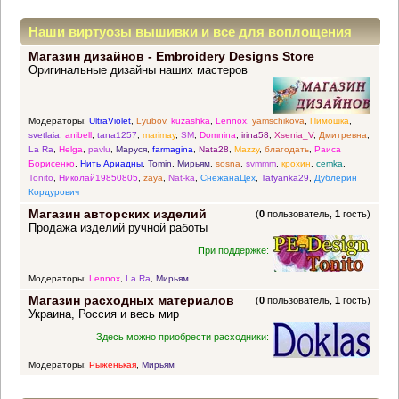
Наши виртуозы вышивки и все для воплощения
Магазин дизайнов - Embroidery Designs Store
прекрасных идей
Оригинальные дизайны наших мастеров
Модераторы:
UltraViolet
,
Lyubov
,
kuzashka
,
Lennox
,
yamschikova
,
Пимошка
,
svetlaia
,
anibell
,
tana1257
,
marimay
,
SM
,
Domnina
,
irina58
,
Xsenia_V
,
Дмитревна
,
La Ra
,
Helga
,
pavlu
,
Маруся
,
farmagina
,
Nata28
,
Mazzy
,
благодать
,
Раиса
Борисенко
,
Нить Ариадны
,
Tomin
,
Мирьям
,
sosna
,
svmmm
,
крохин
,
cemka
,
Tonito
,
Николай19850805
,
zaya
,
Nat-ka
,
СнежанаЦех
,
Tatyanka29
,
Дублерин
Кордурович
Магазин авторских изделий
(
0
пользователь,
1
гость)
Продажа изделий ручной работы
При поддержке:
Модераторы:
Lennox
,
La Ra
,
Мирьям
Магазин расходных материалов
(
0
пользователь,
1
гость)
Украина, Россия и весь мир
Здесь можно приобрести расходники:
Модераторы:
Рыженькая
,
Мирьям