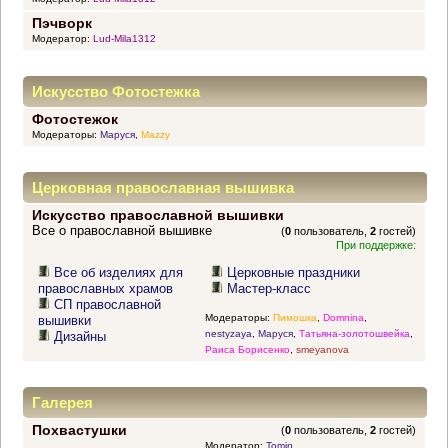
Пэчворк
Модератор:
Lud-Mila1312
Искусство Фотостежка
Фотостежок
Модераторы:
Маруся
,
Mazzy
Церковная православная вышивка
Искусство православной вышивки
Все о православной вышивке
(
0
пользователь,
2
гостей)
При поддержке:
Все об изделиях для
Церковные праздники
православных храмов
Мастер-класс
СП православной
Модераторы:
Пимошка
,
Domnina
,
вышивки
nestyzaya
,
Маруся
,
Татьяна-золотошвейка
,
Дизайны
Раиса Борисенко
,
smeyanova
Галерея
Похвастушки
(
0
пользователь,
2
гостей)
Модератор:
Tomin