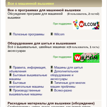
Все о машинной вышивке
Все о программах для машинной вышивки
Обсуждение программ для машинной
(
0
пользователь,
2
гостей)
вышивки
При поддержке:
Полезные программы
Wilcom
Оборудование для шитья и вышивания
Всё о вышивальных, швейных машинах и
(
0
пользователь,
1
гость)
аксессуарах
При поддержке:
Правила, информация,
Машины для шитья
объявления
Дополнительное
Бытовые вышивальные
оборудование и
машины
аксессуары
Бытовые
Типичные для многих
многоигольные машины
машин проблемы
Производственные
Всяко-разно
вышивальные машины
Расходные материалы для вышивки (обсуждение)
Стабилизаторы, нитки, ткани, качество, как использовать