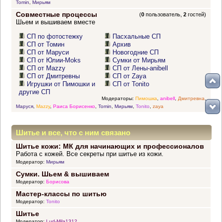
Tomin
,
Мирьям
Совместные процессы
(
0
пользователь,
2
гостей)
Шьем и вышиваем вместе
СП по фотостежку
Пасхальные СП
СП от Томин
Архив
СП от Маруси
Новогодние СП
СП от Юлии-Moks
Сумки от Мирьям
СП от Mazzy
СП от Лены-anibell
СП от Дмитревны
СП от Zaya
Игрушки от Пимошки и
СП от Tonito
другие СП
Модераторы:
Пимошка
,
anibell
,
Дмитревна
,
Маруся
,
Mazzy
,
Раиса Борисенко
,
Tomin
,
Мирьям
,
Tonito
,
zaya
Шитье и все, что с ним связано
Шитье кожи: МК для начинающих и профессионалов
Работа с кожей. Все секреты при шитье из кожи.
Модератор:
Мирьям
Сумки. Шьем & вышиваем
Модератор:
Борисова
Мастер-классы по шитью
Модератор:
Tonito
Шитье
Модератор:
Lud-Mila1312