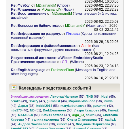
2026-08-04, 16:00:06
Re: Футбол
от
MDiamandM
(
Спорт
)
2026-08-02, 22:37:30
Re: Младенцы
от
MDiamandM
(
Люди
)
2026-08-02, 22:32:38
Re: Восстановление
от
MDiamandM
(
Тематическая библиотека
дизайнов
)
2026-08-02, 22:25:03
Re: Вопросы по библиотеке.
от
MDiamandM
(
Навигатор
)
2026-
08-02, 22:11:42
Re: Информация по разделу.
от
Плюшка
(
Курсы по технологии
машинной вышивки
)
2026-06-29, 18:22:08
Re: Информация о файлообменниках
от
Admin
(
Как
пользоваться форумом и другие полезные советы
)
2026-06-21, 12:24:25
Искусственный интеллект и Wilcom EmbroideryStudio
Практическое применение
от
СП_
(
Wilcom
)
2026-04-23, 12:34:18
Re: English language
от
ProfessorPlum
(
Messages in English and
other languages
)
2026-04-16, 21:23:01
Календарь предстоящих событий
Ближайшие дни рождения:
Леночка Чаленко
(57)
,
ТИВ
(69)
,
Nusj
(65)
,
cemka
(49)
,
ЗояРу
(47)
,
gurnalist
(46)
,
Марина Иванова
(58)
,
lauwa
(42)
,
Дарья
(36)
,
hobbi2014
(53)
,
maryia dunaeva
(45)
,
gurammi
(42)
,
nba373
(40)
,
ND
(51)
,
DarkЕлизавета
(50)
,
Лаура Казарова
(49)
,
TanyaZ
(45)
,
NATALCA
(51)
,
Юлия Гостева
(47)
,
Olga_63
,
abkrrl
(45)
,
Светлана
Киреева
(47)
,
галина сахарова
(68)
,
Ольга Становкова
(53)
,
catlis.k
(44)
,
Андрей Зачепилов
(30)
,
kireeva
(47)
,
Людмила Патрикеева
(66)
,
Arnold1352
(40)
,
Лариса Оводнева
(68)
,
Алексей Сахаров
(47)
,