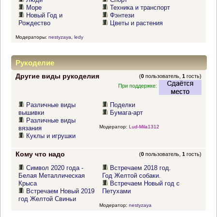
Море
Техника и транспорт
Новый Год и
Фэнтези
Рождество
Цветы и растения
Модераторы:
nestyzaya
,
ledy
Рукоделие
Другие виды рукоделия
(
0
пользователь,
1
гость)
При поддержке:
Различные виды
Поделки
вышивки
Бумага-арт
Различные виды
Модератор:
Lud-Mila1312
вязания
Куклы и игрушки
Кому что надо
(
0
пользователь,
1
гость)
Символ 2020 года -
Встречаем 2018 год.
Белая Металлическая
Год Желтой собаки.
Крыса
Встречаем Новый год с
Встречаем Новый 2019
Петухами
год Желтой Свиньи
Модератор:
nestyzaya