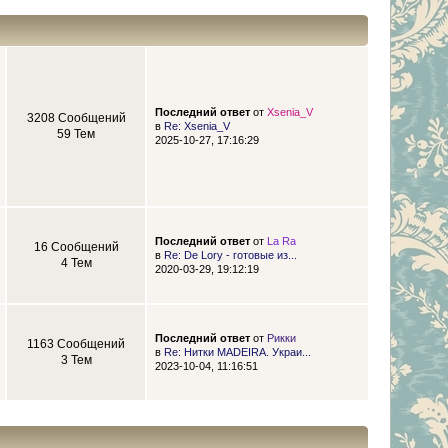
Последний ответ
от
Xsenia_V
3208 Сообщений
в
Re: Xsenia_V
59 Тем
2025-10-27, 17:16:29
Последний ответ
от
La Ra
16 Сообщений
в
Re: De Lory - готовые из...
4 Тем
2020-03-29, 19:12:19
Последний ответ
от
Рикки
1163 Сообщений
в
Re: Нитки MADEIRA. Украи...
3 Тем
2023-10-04, 11:16:51