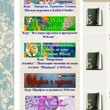
Курс " Акварель. Трапунто. Стежка.
Мягкая игрушка в Embird Studio".
Курс "Все виды кружева в программе
Wilcom" .
Курс "Витражная
техника"."Имитация тиснение по коже
в стиле "Шеридан" в Wilcom.
Курс Шрифты и надписи в Wilcom.