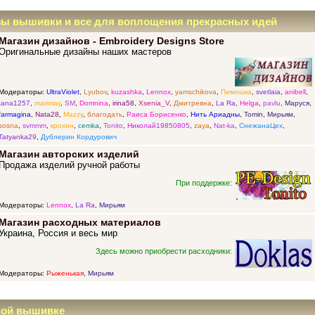
зы вышивки и все для воплощения прекрасных идей
Магазин дизайнов - Embroidery Designs Store
Оригинальные дизайны наших мастеров
Модераторы:
UltraViolet
,
Lyubov
,
kuzashka
,
Lennox
,
yamschikova
,
Пимошка
,
svetlaia
,
anibell
,
tana1257
,
marimay
,
SM
,
Domnina
,
irina58
,
Xsenia_V
,
Дмитревна
,
La Ra
,
Helga
,
pavlu
,
Маруся
,
farmagina
,
Nata28
,
Mazzy
,
благодать
,
Раиса Борисенко
,
Нить Ариадны
,
Tomin
,
Мирьям
,
sosna
,
svmmm
,
крохин
,
cemka
,
Tonito
,
Николай19850805
,
zaya
,
Nat-ka
,
СнежанаЦех
,
Tatyanka29
,
Дублерин Кордурович
Магазин авторских изделий
Продажа изделий ручной работы
При поддержке:
Модераторы:
Lennox
,
La Ra
,
Мирьям
Магазин расходных материалов
Украина, Россия и весь мир
Здесь можно приобрести расходники:
Модераторы:
Рыженькая
,
Мирьям
ной вышивке