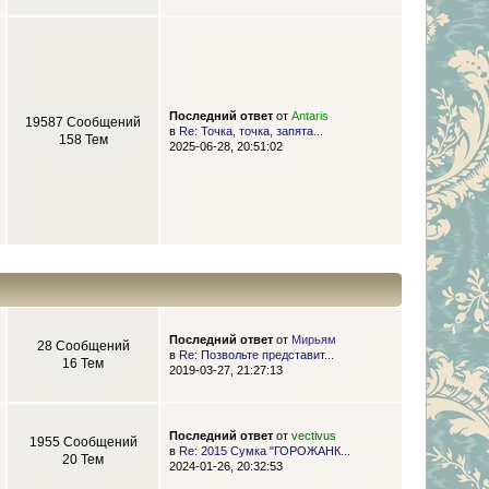
Последний ответ
от
Antaris
19587 Сообщений
в
Re: Точка, точка, запята...
158 Тем
2025-06-28, 20:51:02
Последний ответ
от
Мирьям
28 Сообщений
в
Re: Позвольте представит...
16 Тем
2019-03-27, 21:27:13
Последний ответ
от
vectivus
1955 Сообщений
в
Re: 2015 Сумка "ГОРОЖАНК...
20 Тем
2024-01-26, 20:32:53