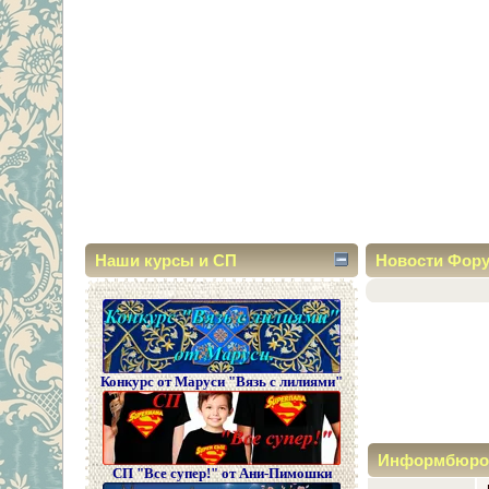
Наши курсы и СП
Новости Фор
Конкурс от Маруси "Вязь с лилиями"
Информбюро
СП "Все супер!" от Ани-Пимошки