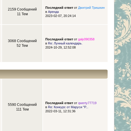
Последний ответ
от
Дмитрий Тришкин
2159 Сообщений
в
Аренда
11 Тем
2023-02-07, 20:24:14
Последний ответ
от
galy090358
3068 Сообщений
в
Re: Лунный календарь.
52 Тем
2024-10-29, 12:52:08
Последний ответ
от
qwerty77719
5590 Сообщений
в
Re: Конкурс от Маруси "Р...
111 Тем
2022-03-11, 12:31:36