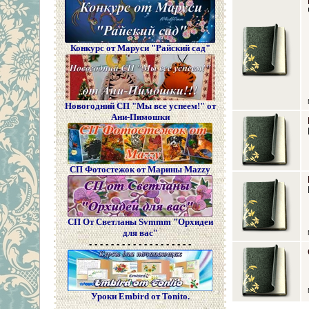
Конкурс от Маруси "Райский сад"
Новогодний СП "Мы все успеем!" от
Ани-Пимошки
СП Фотостежок от Марины Mazzy
СП От Светланы Svmmm "Орхидеи
для вас"
- - - - - - - - - - - - - - - - - - -
Уроки Embird от Tonito.