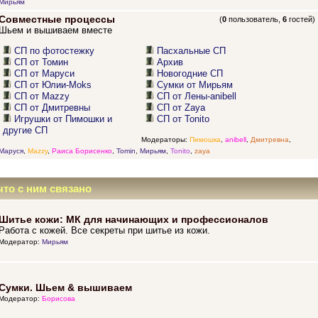
Мирьям
Совместные процессы
(
0
пользователь,
6
гостей)
Шьем и вышиваем вместе
СП по фотостежку
Пасхальные СП
СП от Томин
Архив
СП от Маруси
Новогодние СП
СП от Юлии-Moks
Сумки от Мирьям
СП от Mazzy
СП от Лены-anibell
СП от Дмитревны
СП от Zaya
Игрушки от Пимошки и
СП от Tonito
другие СП
Модераторы:
Пимошка
,
anibell
,
Дмитревна
,
Маруся
,
Mazzy
,
Раиса Борисенко
,
Tomin
,
Мирьям
,
Tonito
,
zaya
что с ним связано
Шитье кожи: МК для начинающих и профессионалов
Работа с кожей. Все секреты при шитье из кожи.
Модератор:
Мирьям
Сумки. Шьем & вышиваем
Модератор:
Борисова