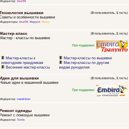
Модератор:
irina58
Технология вышивки
(
0
пользователь,
1
гость)
Советы и особенности вышивки
Модераторы:
irina58
,
Маруся
,
Mazzy
Мастер-класс
(
0
пользователь,
1
гость)
Мастер - классы по вышивке
При поддержке:
Мастер-классы к
Мастер-классы по вышивке
новогодним праздникам
Мастер-классы по другим
Весенние мастер-классы
видам рукоделия
Идеи для вышивки
(
0
пользователь,
1
гость)
Новые идеи в машинной вышивке
При поддержке:
Модератор:
natali-krav
Ремонт одежды
Ремонт с помощью вышивки
Модератор:
Tomin