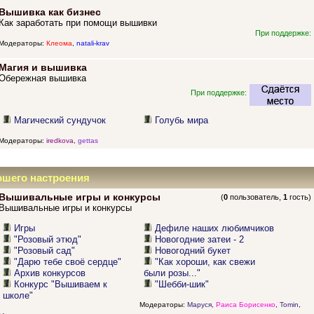
Вышивка как бизнес
Как заработать при помощи вышивки
При поддержке:
Модераторы:
Клеома
,
natali-krav
Магия и вышивка
Обережная вышивка
При поддержке:
Магический сундучок
Голубь мира
Модераторы:
iredkova
,
gettas
ошего настроения
Вышивальные игры и конкурсы
(
0
пользователь,
1
гость)
Вышивальные игры и конкурсы
Игры
Дефиле наших любимчиков
"Розовый этюд"
Новогодние затеи - 2
"Розовый сад"
Новогодний букет
"Дарю тебе своё сердце"
"Как хороши, как свежи
Архив конкурсов
были розы..."
Конкурс "Вышиваем к
"Шебби-шик"
школе"
Модераторы:
Маруся
,
Раиса Борисенко
,
Tomin
,