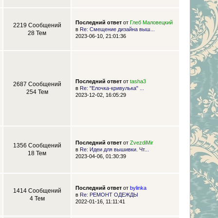
Последний ответ
от
Глеб Маловецкий
2219 Сообщений
в
Re: Смещение дизайна выш...
28 Тем
2023-06-10, 21:01:36
Последний ответ
от
tasha3
2687 Сообщений
в
Re: "Елочка-кривулька" ...
254 Тем
2023-12-02, 16:05:29
Последний ответ
от
ZvezdiMir
1356 Сообщений
в
Re: Идеи для вышивки. Чт...
18 Тем
2023-04-06, 01:30:39
Последний ответ
от
bylinka
1414 Сообщений
в
Re: РЕМОНТ ОДЕЖДЫ
4 Тем
2022-01-16, 11:11:41