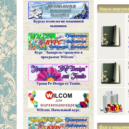
Наши виртуо
Курсы технология машинной
вышивки.
Курс "Акварель+трапунто в
программе Wilcom".
Уроки Pe-Design от Tonito.
Wilcom. Начальный курс.
Все о машин