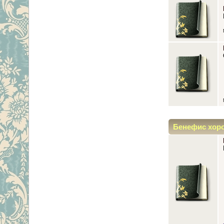
Бенефис хор