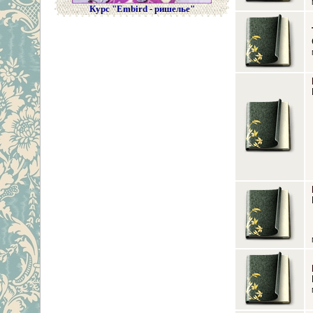
Курс "Embird - ришелье"