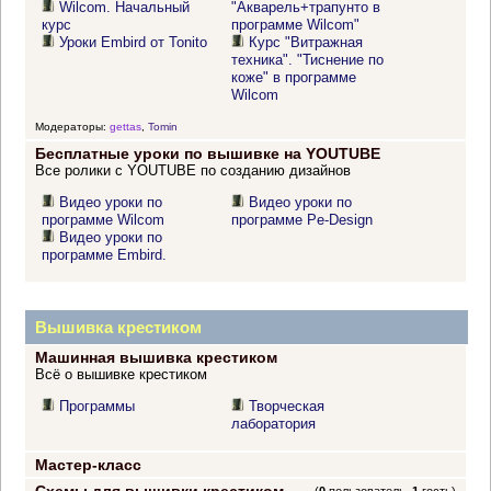
Wilcom. Начальный
"Акварель+трапунто в
курс
программе Wilcom"
Уроки Embird от Tonito
Курс "Витражная
техника". "Тиснение по
коже" в программе
Wilcom
Модераторы:
gettas
,
Tomin
Бесплатные уроки по вышивке на YOUTUBE
Все ролики с YOUTUBE по созданию дизайнов
Видео уроки по
Видео уроки по
программе Wilcom
программе Pe-Design
Видео уроки по
программе Embird.
Вышивка крестиком
Машинная вышивка крестиком
Всё о вышивке крестиком
Программы
Творческая
лаборатория
Мастер-класс