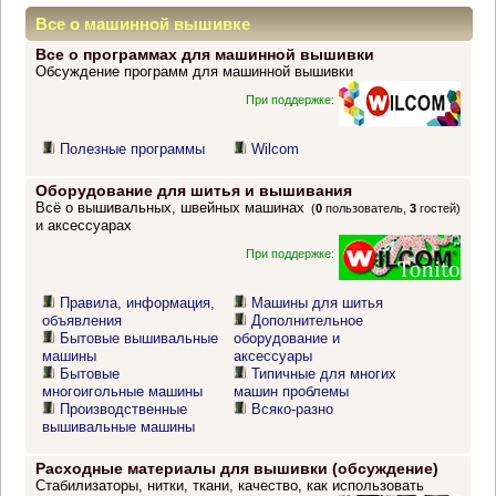
Все о машинной вышивке
Все о программах для машинной вышивки
Обсуждение программ для машинной вышивки
При поддержке:
Полезные программы
Wilcom
Оборудование для шитья и вышивания
Всё о вышивальных, швейных машинах
(
0
пользователь,
3
гостей)
и аксессуарах
При поддержке:
Правила, информация,
Машины для шитья
объявления
Дополнительное
Бытовые вышивальные
оборудование и
машины
аксессуары
Бытовые
Типичные для многих
многоигольные машины
машин проблемы
Производственные
Всяко-разно
вышивальные машины
Расходные материалы для вышивки (обсуждение)
Стабилизаторы, нитки, ткани, качество, как использовать