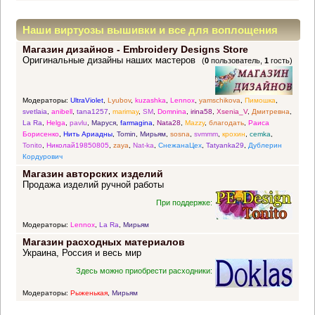
Наши виртуозы вышивки и все для воплощения
Магазин дизайнов - Embroidery Designs Store
прекрасных идей
Оригинальные дизайны наших мастеров
(
0
пользователь,
1
гость)
Модераторы:
UltraViolet
,
Lyubov
,
kuzashka
,
Lennox
,
yamschikova
,
Пимошка
,
svetlaia
,
anibell
,
tana1257
,
marimay
,
SM
,
Domnina
,
irina58
,
Xsenia_V
,
Дмитревна
,
La Ra
,
Helga
,
pavlu
,
Маруся
,
farmagina
,
Nata28
,
Mazzy
,
благодать
,
Раиса
Борисенко
,
Нить Ариадны
,
Tomin
,
Мирьям
,
sosna
,
svmmm
,
крохин
,
cemka
,
Tonito
,
Николай19850805
,
zaya
,
Nat-ka
,
СнежанаЦех
,
Tatyanka29
,
Дублерин
Кордурович
Магазин авторских изделий
Продажа изделий ручной работы
При поддержке:
Модераторы:
Lennox
,
La Ra
,
Мирьям
Магазин расходных материалов
Украина, Россия и весь мир
Здесь можно приобрести расходники:
Модераторы:
Рыженькая
,
Мирьям