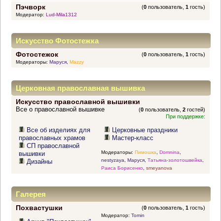
Пэчворк
(
0
пользователь,
1
гость)
Модератор:
Lud-Mila1312
Искусство Фотостежка
Фотостежок
(
0
пользователь,
1
гость)
Модераторы:
Маруся
,
Mazzy
Церковная православная вышивка
Искусство православной вышивки
Все о православной вышивке
(
0
пользователь,
2
гостей)
При поддержке:
Все об изделиях для
Церковные праздники
православных храмов
Мастер-класс
СП православной
Модераторы:
Пимошка
,
Domnina
,
вышивки
nestyzaya
,
Маруся
,
Татьяна-золотошвейка
,
Дизайны
Раиса Борисенко
,
smeyanova
Галерея
Похвастушки
(
0
пользователь,
1
гость)
Модератор:
Tomin