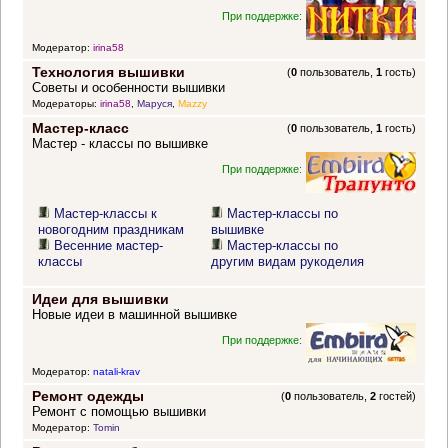
При поддержке:
Модератор:
irina58
Технология вышивки
(
0
пользователь,
1
гость)
Советы и особенности вышивки
Модераторы:
irina58
,
Маруся
,
Mazzy
Мастер-класс
(
0
пользователь,
1
гость)
Мастер - классы по вышивке
При поддержке:
Мастер-классы к
Мастер-классы по
новогодним праздникам
вышивке
Весенние мастер-
Мастер-классы по
классы
другим видам рукоделия
Идеи для вышивки
Новые идеи в машинной вышивке
При поддержке:
Модератор:
natali-krav
Ремонт одежды
(
0
пользователь,
2
гостей)
Ремонт с помощью вышивки
Модератор:
Tomin