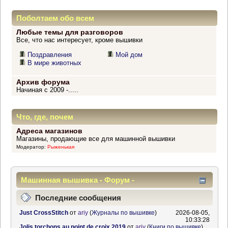
Поболтаем обо всем
Любые темы для разговоров
Все, что нас интересует, кроме вышивки
Поздравления
Мой дом
В мире животных
Архив форума
Начиная с 2009 -.....
Что, где, почем
Адреса магазинов
Магазины, продающие все для машинной вышивки
Модератор:
Рыженькая
Машинная вышивка - Форум -
Информационный центр
Последние сообщения
Just CrossStitch
от
ariy
(
Журналы по вышивке
)
2026-08-05,
10:33:28
Jolis torchons au point de croix 2019
от
ariy
(
Книги по вышивке
)