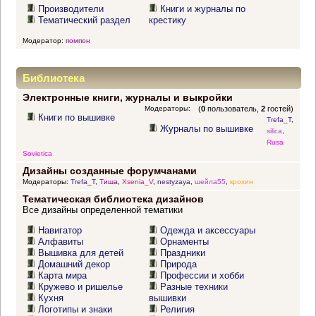
Производители
Книги и журналы по
Тематический раздел
крестику
Модератор:
помпон
Библиотека
Электронные книги, журналы и выкройки
Модераторы:
(
0
пользователь,
2
гостей)
Книги по вышивке
Trefa_T
,
Журналы по вышивке
silica
,
Rusa
Sovietica
Дизайны созданные форумчанами
Модераторы:
Trefa_T
,
Тиша
,
Xsenia_V
,
nestyzaya
,
шейла55
,
крохин
Тематическая библиотека дизайнов
Все дизайны определенной тематики
Навигатор
Одежда и аксессуары
Алфавиты
Орнаменты
Вышивка для детей
Праздники
Домашний декор
Природа
Карта мира
Профессии и хобби
Кружево и ришелье
Разные техники
Кухня
вышивки
Логотипы и знаки
Религия