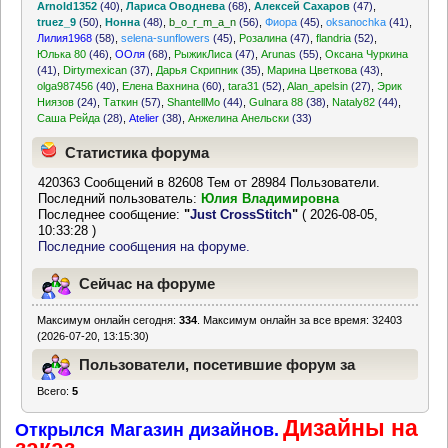
Arnold1352
(40)
,
Лариса Оводнева
(68)
,
Алексей Сахаров
(47)
,
truez_9
(50)
,
Нонна
(48)
,
b_o_r_m_a_n
(56)
,
Фиора
(45)
,
oksanochka
(41)
,
Лилия1968
(58)
,
selena-sunflowers
(45)
,
Розалина
(47)
,
flandria
(52)
,
Юлька 80
(46)
,
ООля
(68)
,
РыжикЛиса
(47)
,
Arunas
(55)
,
Оксана Чуркина
(41)
,
Dirtymexican
(37)
,
Дарья Скрипник
(35)
,
Марина Цветкова
(43)
,
olga987456
(40)
,
Елена Вахнина
(60)
,
tara31
(52)
,
Alan_apelsin
(27)
,
Эрик
Ниязов
(24)
,
Таткин
(57)
,
ShantellMo
(44)
,
Gulnara 88
(38)
,
Nataly82
(44)
,
Саша Рейда
(28)
,
Atelier
(38)
,
Анжелина Анельски
(33)
Статистика форума
420363 Сообщений в 82608 Тем от 28984 Пользователи.
Последний пользователь:
Юлия Владимировна
Последнее сообщение:
"
Just CrossStitch
"
( 2026-08-05,
10:33:28 )
Последние сообщения на форуме.
Сейчас на форуме
Максимум онлайн сегодня:
334
. Максимум онлайн за все время: 32403
(2026-07-20, 13:15:30)
Пользователи, посетившие форум за
Всего:
5
последние 24 часа
Дизайны на
Открылся Магазин дизайнов.