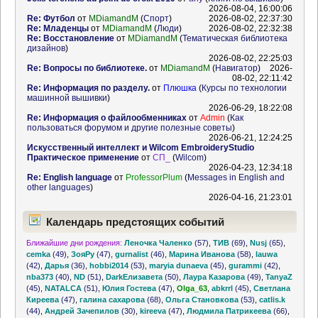
2026-08-04, 16:00:06
Re: Футбол
от
MDiamandM
(
Спорт
)
2026-08-02, 22:37:30
Re: Младенцы
от
MDiamandM
(
Люди
)
2026-08-02, 22:32:38
Re: Восстановление
от
MDiamandM
(
Тематическая библиотека
дизайнов
)
2026-08-02, 22:25:03
Re: Вопросы по библиотеке.
от
MDiamandM
(
Навигатор
)
2026-
08-02, 22:11:42
Re: Информация по разделу.
от
Плюшка
(
Курсы по технологии
машинной вышивки
)
2026-06-29, 18:22:08
Re: Информация о файлообменниках
от
Admin
(
Как
пользоваться форумом и другие полезные советы
)
2026-06-21, 12:24:25
Искусственный интеллект и Wilcom EmbroideryStudio
Практическое применение
от
СП_
(
Wilcom
)
2026-04-23, 12:34:18
Re: English language
от
ProfessorPlum
(
Messages in English and
other languages
)
2026-04-16, 21:23:01
Календарь предстоящих событий
Ближайшие дни рождения:
Леночка Чаленко
(57)
,
ТИВ
(69)
,
Nusj
(65)
,
cemka
(49)
,
ЗояРу
(47)
,
gurnalist
(46)
,
Марина Иванова
(58)
,
lauwa
(42)
,
Дарья
(36)
,
hobbi2014
(53)
,
maryia dunaeva
(45)
,
gurammi
(42)
,
nba373
(40)
,
ND
(51)
,
DarkЕлизавета
(50)
,
Лаура Казарова
(49)
,
TanyaZ
(45)
,
NATALCA
(51)
,
Юлия Гостева
(47)
,
Olga_63
,
abkrrl
(45)
,
Светлана
Киреева
(47)
,
галина сахарова
(68)
,
Ольга Становкова
(53)
,
catlis.k
(44)
,
Андрей Зачепилов
(30)
,
kireeva
(47)
,
Людмила Патрикеева
(66)
,