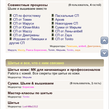
Совместные процессы
(
0
пользователь,
4
гостей)
Шьем и вышиваем вместе
СП по фотостежку
Пасхальные СП
СП от Томин
Архив
СП от Маруси
Новогодние СП
СП от Юлии-Moks
Сумки от Мирьям
СП от Mazzy
СП от Лены-anibell
СП от Дмитревны
СП от Zaya
Игрушки от Пимошки и
СП от Tonito
другие СП
Модераторы:
Пимошка
,
anibell
,
Дмитревна
,
Маруся
,
Mazzy
,
Раиса Борисенко
,
Tomin
,
Мирьям
,
Tonito
,
zaya
Шитье и все, что с ним связано
Шитье кожи: МК для начинающих и профессионалов
Работа с кожей. Все секреты при шитье из кожи.
Модератор:
Мирьям
Сумки. Шьем & вышиваем
(
0
пользователь,
1
гость)
Модератор:
Борисова
Мастер-классы по шитью
Модератор:
Tonito
Шитье
Модератор:
Lud-Mila1312