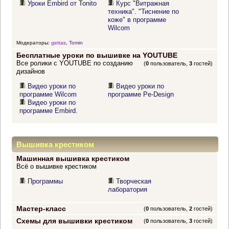
Уроки Embird от Tonito
Курс "Витражная
техника". "Тиснение по
коже" в программе
Wilcom
Модераторы:
gettas
,
Tomin
Бесплатные уроки по вышивке на YOUTUBE
Все ролики с YOUTUBE по созданию
(
0
пользователь,
3
гостей)
дизайнов
Видео уроки по
Видео уроки по
программе Wilcom
программе Pe-Design
Видео уроки по
программе Embird.
Вышивка крестиком
Машинная вышивка крестиком
Всё о вышивке крестиком
Программы
Творческая
лаборатория
Мастер-класс
(
0
пользователь,
2
гостей)
Схемы для вышивки крестиком
(
0
пользователь,
3
гостей)