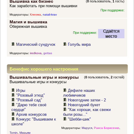
Вышивка как бизнес
(
0
пользователь,
1
гость)
Как заработать при помощи вышивки
При поддержке:
Модераторы:
Клеома
,
natali-krav
Магия и вышивка
Обережная вышивка
При поддержке:
Магический сундучок
Голубь мира
Модераторы:
iredkova
,
gettas
Бенефис хорошего настроения
Вышивальные игры и конкурсы
(
0
пользователь,
2
гостей)
Вышивальные игры и конкурсы
Игры
Дефиле наших
"Розовый этюд"
любимчиков
"Розовый сад"
Новогодние затеи - 2
"Дарю тебе своё
Новогодний букет
сердце"
"Как хороши, как свежи
Архив конкурсов
были розы..."
Конкурс "Вышиваем к
"Шебби-шик"
школе"
Модераторы:
Маруся
,
Раиса Борисенко
,
Tomin
,
Мирьям