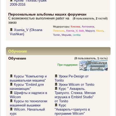
Архив "Похвастушек"
2009-2016
Персональные альбомы наших форумчан
С возможностью выполнения работ на
(
0
пользователь,
2
гостей)
заказ
Модераторы:
Клеома
,
Антонина
,
Xsenia_V (Oksana
Пимошка
,
Xsenia_V
,
listik
,
Маруся
,
Mazzy
,
Vushkan)
Tomin
,
Мирьям
,
cemka
Обучение
Обучение
(
0
пользователь,
1
гость)
При поддержке:
Курсы "Компьютер и
Уроки Pe-Design от
вышивальная машина"
Tonito
Курсы "Embird для
Уроки Wilcom от Tonito
начинающих"
Курс " Акварель.
Шрифты и надписи в
Трапунто. Стежка. Мягкая
Wilcom
игрушка в Embird Studio"
Курсы по технологии
от Tonito
машинной вышивки
Курс
Wilcom. Начальный
"Акварель+трапунто в
курс
программе Wilcom"