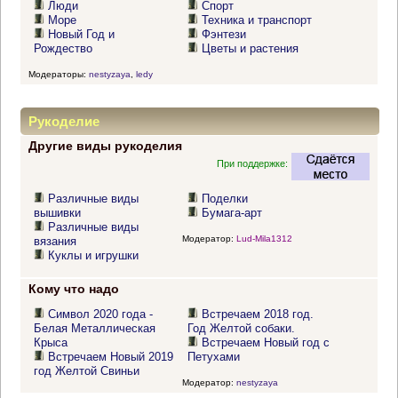
Люди
Спорт
Море
Техника и транспорт
Новый Год и
Фэнтези
Рождество
Цветы и растения
Модераторы:
nestyzaya
,
ledy
Рукоделие
Другие виды рукоделия
При поддержке:
Различные виды
Поделки
вышивки
Бумага-арт
Различные виды
Модератор:
Lud-Mila1312
вязания
Куклы и игрушки
Кому что надо
Символ 2020 года -
Встречаем 2018 год.
Белая Металлическая
Год Желтой собаки.
Крыса
Встречаем Новый год с
Встречаем Новый 2019
Петухами
год Желтой Свиньи
Модератор:
nestyzaya