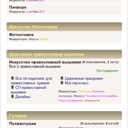
Модератор:
Lud-Mila1312
Пэчворк
Модератор:
Lud-Mila1312
Искусство Фотостежка
Фотостежок
Модераторы:
Маруся
,
Mazzy
Церковная православная вышивка
Искусство православной вышивки
(
0
пользователь,
1
гость)
Все о православной вышивке
При поддержке:
Все об изделиях для
Церковные праздники
православных храмов
Мастер-класс
СП православной
Модераторы:
Пимошка
,
Domnina
,
вышивки
nestyzaya
,
Маруся
,
Татьяна-золотошвейка
,
Дизайны
Раиса Борисенко
,
smeyanova
Галерея
Похвастушки
(
0
пользователь,
4
гостей)
Модератор:
Tomin