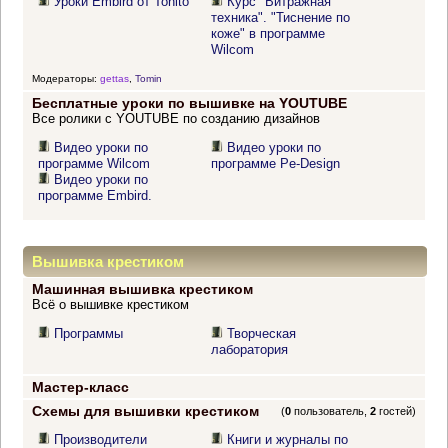
Уроки Embird от Tonito
Курс "Витражная
техника". "Тиснение по
коже" в программе
Wilcom
Модераторы:
gettas
,
Tomin
Бесплатные уроки по вышивке на YOUTUBE
Все ролики с YOUTUBE по созданию дизайнов
Видео уроки по
Видео уроки по
программе Wilcom
программе Pe-Design
Видео уроки по
программе Embird.
Вышивка крестиком
Машинная вышивка крестиком
Всё о вышивке крестиком
Программы
Творческая
лаборатория
Мастер-класс
Схемы для вышивки крестиком
(
0
пользователь,
2
гостей)
Производители
Книги и журналы по