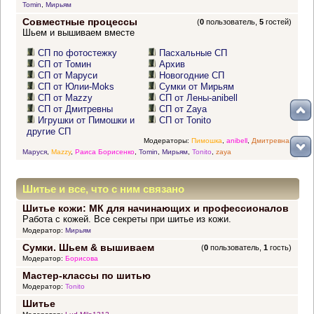
Tomin
,
Мирьям
Совместные процессы
(
0
пользователь,
5
гостей)
Шьем и вышиваем вместе
СП по фотостежку
Пасхальные СП
СП от Томин
Архив
СП от Маруси
Новогодние СП
СП от Юлии-Moks
Сумки от Мирьям
СП от Mazzy
СП от Лены-anibell
СП от Дмитревны
СП от Zaya
Игрушки от Пимошки и
СП от Tonito
другие СП
Модераторы:
Пимошка
,
anibell
,
Дмитревна
,
Маруся
,
Mazzy
,
Раиса Борисенко
,
Tomin
,
Мирьям
,
Tonito
,
zaya
Шитье и все, что с ним связано
Шитье кожи: МК для начинающих и профессионалов
Работа с кожей. Все секреты при шитье из кожи.
Модератор:
Мирьям
Сумки. Шьем & вышиваем
(
0
пользователь,
1
гость)
Модератор:
Борисова
Мастер-классы по шитью
Модератор:
Tonito
Шитье