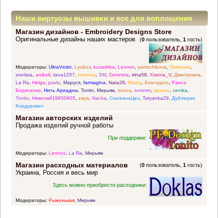
Наши виртуозы вышивки и все для воплощения
Магазин дизайнов - Embroidery Designs Store
прекрасных идей
Оригинальные дизайны наших мастеров
(
0
пользователь,
1
гость)
Модераторы:
UltraViolet
,
Lyubov
,
kuzashka
,
Lennox
,
yamschikova
,
Пимошка
,
svetlaia
,
anibell
,
tana1257
,
marimay
,
SM
,
Domnina
,
irina58
,
Xsenia_V
,
Дмитревна
,
La Ra
,
Helga
,
pavlu
,
Маруся
,
farmagina
,
Nata28
,
Mazzy
,
благодать
,
Раиса
Борисенко
,
Нить Ариадны
,
Tomin
,
Мирьям
,
sosna
,
svmmm
,
крохин
,
cemka
,
Tonito
,
Николай19850805
,
zaya
,
Nat-ka
,
СнежанаЦех
,
Tatyanka29
,
Дублерин
Кордурович
Магазин авторских изделий
Продажа изделий ручной работы
При поддержке:
Модераторы:
Lennox
,
La Ra
,
Мирьям
Магазин расходных материалов
(
0
пользователь,
1
гость)
Украина, Россия и весь мир
Здесь можно приобрести расходники:
Модераторы:
Рыженькая
,
Мирьям