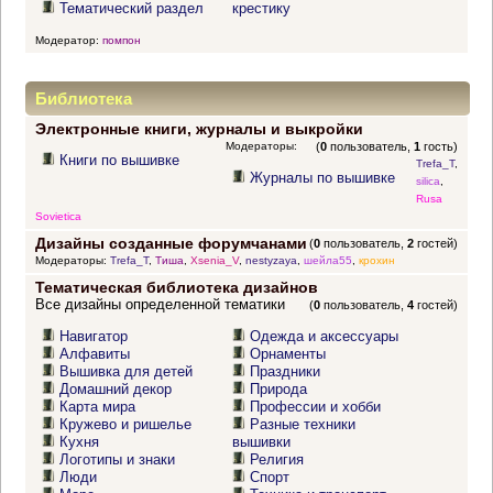
Тематический раздел
крестику
Модератор:
помпон
Библиотека
Электронные книги, журналы и выкройки
Модераторы:
(
0
пользователь,
1
гость)
Книги по вышивке
Trefa_T
,
Журналы по вышивке
silica
,
Rusa
Sovietica
Дизайны созданные форумчанами
(
0
пользователь,
2
гостей)
Модераторы:
Trefa_T
,
Тиша
,
Xsenia_V
,
nestyzaya
,
шейла55
,
крохин
Тематическая библиотека дизайнов
Все дизайны определенной тематики
(
0
пользователь,
4
гостей)
Навигатор
Одежда и аксессуары
Алфавиты
Орнаменты
Вышивка для детей
Праздники
Домашний декор
Природа
Карта мира
Профессии и хобби
Кружево и ришелье
Разные техники
Кухня
вышивки
Логотипы и знаки
Религия
Люди
Спорт