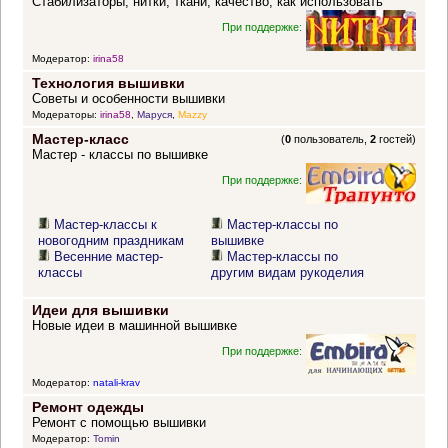
Стабилизаторы, нитки, ткани, качество, как использовать
При поддержке:
Модератор:
irina58
Технология вышивки
Советы и особенности вышивки
Модераторы:
irina58
,
Маруся
,
Mazzy
Мастер-класс
(
0
пользователь,
2
гостей)
Мастер - классы по вышивке
При поддержке:
Мастер-классы к
Мастер-классы по
новогодним праздникам
вышивке
Весенние мастер-
Мастер-классы по
классы
другим видам рукоделия
Идеи для вышивки
Новые идеи в машинной вышивке
При поддержке:
Модератор:
natali-krav
Ремонт одежды
Ремонт с помощью вышивки
Модератор:
Tomin