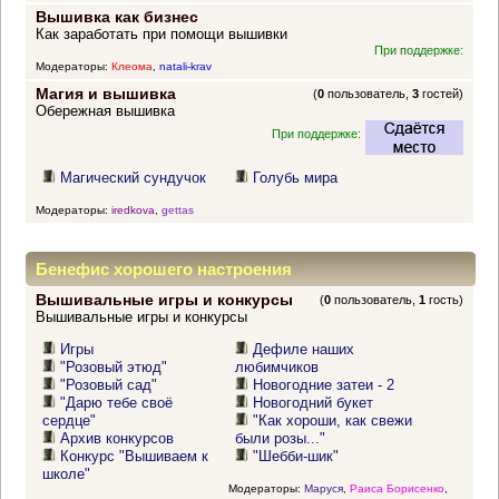
Вышивка как бизнес
Как заработать при помощи вышивки
При поддержке:
Модераторы:
Клеома
,
natali-krav
Магия и вышивка
(
0
пользователь,
3
гостей)
Обережная вышивка
При поддержке:
Магический сундучок
Голубь мира
Модераторы:
iredkova
,
gettas
Бенефис хорошего настроения
Вышивальные игры и конкурсы
(
0
пользователь,
1
гость)
Вышивальные игры и конкурсы
Игры
Дефиле наших
"Розовый этюд"
любимчиков
"Розовый сад"
Новогодние затеи - 2
"Дарю тебе своё
Новогодний букет
сердце"
"Как хороши, как свежи
Архив конкурсов
были розы..."
Конкурс "Вышиваем к
"Шебби-шик"
школе"
Модераторы:
Маруся
,
Раиса Борисенко
,