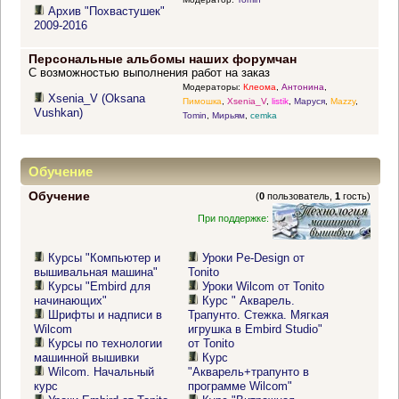
Архив "Похвастушек"
2009-2016
Персональные альбомы наших форумчан
С возможностью выполнения работ на заказ
Модераторы:
Клеома
,
Антонина
,
Xsenia_V (Oksana
Пимошка
,
Xsenia_V
,
listik
,
Маруся
,
Mazzy
,
Vushkan)
Tomin
,
Мирьям
,
cemka
Обучение
Обучение
(
0
пользователь,
1
гость)
При поддержке:
Курсы "Компьютер и
Уроки Pe-Design от
вышивальная машина"
Tonito
Курсы "Embird для
Уроки Wilcom от Tonito
начинающих"
Курс " Акварель.
Шрифты и надписи в
Трапунто. Стежка. Мягкая
Wilcom
игрушка в Embird Studio"
Курсы по технологии
от Tonito
машинной вышивки
Курс
Wilcom. Начальный
"Акварель+трапунто в
курс
программе Wilcom"