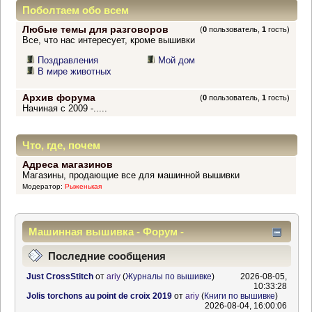
Поболтаем обо всем
Любые темы для разговоров
(
0
пользователь,
1
гость)
Все, что нас интересует, кроме вышивки
Поздравления
Мой дом
В мире животных
Архив форума
(
0
пользователь,
1
гость)
Начиная с 2009 -.....
Что, где, почем
Адреса магазинов
Магазины, продающие все для машинной вышивки
Модератор:
Рыженькая
Машинная вышивка - Форум -
Информационный центр
Последние сообщения
Just CrossStitch
от
ariy
(
Журналы по вышивке
)
2026-08-05,
10:33:28
Jolis torchons au point de croix 2019
от
ariy
(
Книги по вышивке
)
2026-08-04, 16:00:06