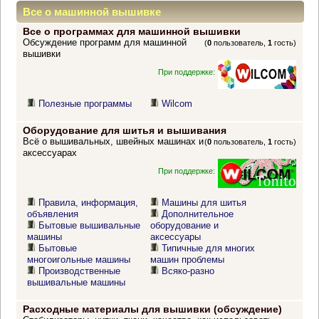
Все о машинной вышивке
Все о программах для машинной вышивки
Обсуждение программ для машинной
(
0
пользователь,
1
гость)
вышивки
При поддержке:
Полезные программы
Wilcom
Оборудование для шитья и вышивания
Всё о вышивальных, швейных машинах и
(
0
пользователь,
1
гость)
аксессуарах
При поддержке:
Правила, информация,
Машины для шитья
объявления
Дополнительное
Бытовые вышивальные
оборудование и
машины
аксессуары
Бытовые
Типичные для многих
многоигольные машины
машин проблемы
Производственные
Всяко-разно
вышивальные машины
Расходные материалы для вышивки (обсуждение)