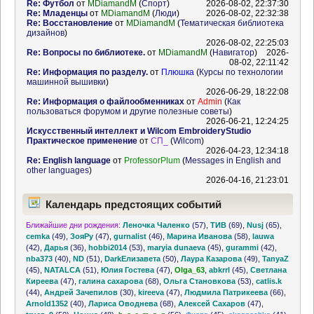
Re: Футбол
от
MDiamandM
(
Спорт
)
2026-08-02, 22:37:30
Re: Младенцы
от
MDiamandM
(
Люди
)
2026-08-02, 22:32:38
Re: Восстановление
от
MDiamandM
(
Тематическая библиотека
дизайнов
)
2026-08-02, 22:25:03
Re: Вопросы по библиотеке.
от
MDiamandM
(
Навигатор
)
2026-
08-02, 22:11:42
Re: Информация по разделу.
от
Плюшка
(
Курсы по технологии
машинной вышивки
)
2026-06-29, 18:22:08
Re: Информация о файлообменниках
от
Admin
(
Как
пользоваться форумом и другие полезные советы
)
2026-06-21, 12:24:25
Искусственный интеллект и Wilcom EmbroideryStudio
Практическое применение
от
СП_
(
Wilcom
)
2026-04-23, 12:34:18
Re: English language
от
ProfessorPlum
(
Messages in English and
other languages
)
2026-04-16, 21:23:01
Календарь предстоящих событий
Ближайшие дни рождения:
Леночка Чаленко
(57)
,
ТИВ
(69)
,
Nusj
(65)
,
cemka
(49)
,
ЗояРу
(47)
,
gurnalist
(46)
,
Марина Иванова
(58)
,
lauwa
(42)
,
Дарья
(36)
,
hobbi2014
(53)
,
maryia dunaeva
(45)
,
gurammi
(42)
,
nba373
(40)
,
ND
(51)
,
DarkЕлизавета
(50)
,
Лаура Казарова
(49)
,
TanyaZ
(45)
,
NATALCA
(51)
,
Юлия Гостева
(47)
,
Olga_63
,
abkrrl
(45)
,
Светлана
Киреева
(47)
,
галина сахарова
(68)
,
Ольга Становкова
(53)
,
catlis.k
(44)
,
Андрей Зачепилов
(30)
,
kireeva
(47)
,
Людмила Патрикеева
(66)
,
Arnold1352
(40)
,
Лариса Оводнева
(68)
,
Алексей Сахаров
(47)
,