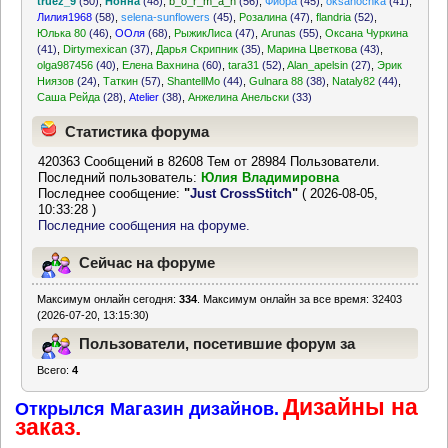
truez_9
(50)
,
Нонна
(48)
,
b_o_r_m_a_n
(56)
,
Фиора
(45)
,
oksanochka
(41)
,
Лилия1968
(58)
,
selena-sunflowers
(45)
,
Розалина
(47)
,
flandria
(52)
,
Юлька 80
(46)
,
ООля
(68)
,
РыжикЛиса
(47)
,
Arunas
(55)
,
Оксана Чуркина
(41)
,
Dirtymexican
(37)
,
Дарья Скрипник
(35)
,
Марина Цветкова
(43)
,
olga987456
(40)
,
Елена Вахнина
(60)
,
tara31
(52)
,
Alan_apelsin
(27)
,
Эрик
Ниязов
(24)
,
Таткин
(57)
,
ShantellMo
(44)
,
Gulnara 88
(38)
,
Nataly82
(44)
,
Саша Рейда
(28)
,
Atelier
(38)
,
Анжелина Анельски
(33)
Статистика форума
420363 Сообщений в 82608 Тем от 28984 Пользователи.
Последний пользователь:
Юлия Владимировна
Последнее сообщение:
"
Just CrossStitch
"
( 2026-08-05,
10:33:28 )
Последние сообщения на форуме.
Сейчас на форуме
Максимум онлайн сегодня:
334
. Максимум онлайн за все время: 32403
(2026-07-20, 13:15:30)
Пользователи, посетившие форум за
Всего:
4
последние 24 часа
Дизайны на
Открылся Магазин дизайнов.
заказ.