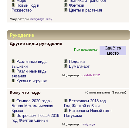
Море
Техника и транспорт
Новый Год и
Фэнтези
Рождество
Цветы и растения
Модераторы:
nestyzaya
,
ledy
Рукоделие
Другие виды рукоделия
При поддержке:
Различные виды
Поделки
вышивки
Бумага-арт
Различные виды
Модератор:
Lud-Mila1312
вязания
Куклы и игрушки
Кому что надо
(
0
пользователь,
3
гостей)
Символ 2020 года -
Встречаем 2018 год.
Белая Металлическая
Год Желтой собаки.
Крыса
Встречаем Новый год с
Встречаем Новый 2019
Петухами
год Желтой Свиньи
Модератор:
nestyzaya