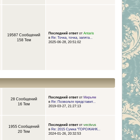
Последний ответ
от
Antaris
19587 Сообщений
в
Re: Точка, точка, запята...
158 Тем
2025-06-28, 20:51:02
Последний ответ
от
Мирьям
28 Сообщений
в
Re: Позвольте представит...
16 Тем
2019-03-27, 21:27:13
Последний ответ
от
vectivus
1955 Сообщений
в
Re: 2015 Сумка "ГОРОЖАНК...
20 Тем
2024-01-26, 20:32:53