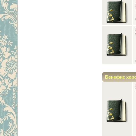
Бенефис хор