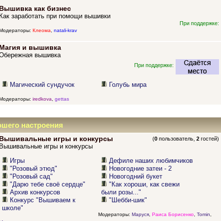
Вышивка как бизнес
Как заработать при помощи вышивки
При поддержке:
Модераторы:
Клеома
,
natali-krav
Магия и вышивка
Обережная вышивка
При поддержке:
Магический сундучок
Голубь мира
Модераторы:
iredkova
,
gettas
ошего настроения
Вышивальные игры и конкурсы
(
0
пользователь,
2
гостей)
Вышивальные игры и конкурсы
Игры
Дефиле наших любимчиков
"Розовый этюд"
Новогодние затеи - 2
"Розовый сад"
Новогодний букет
"Дарю тебе своё сердце"
"Как хороши, как свежи
Архив конкурсов
были розы..."
Конкурс "Вышиваем к
"Шебби-шик"
школе"
Модераторы:
Маруся
,
Раиса Борисенко
,
Tomin
,