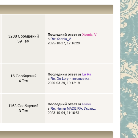
Последний ответ
от
Xsenia_V
3208 Сообщений
в
Re: Xsenia_V
59 Тем
2025-10-27, 17:16:29
Последний ответ
от
La Ra
16 Сообщений
в
Re: De Lory - готовые из...
4 Тем
2020-03-29, 19:12:19
Последний ответ
от
Рикки
1163 Сообщений
в
Re: Нитки MADEIRA. Украи...
3 Тем
2023-10-04, 11:16:51