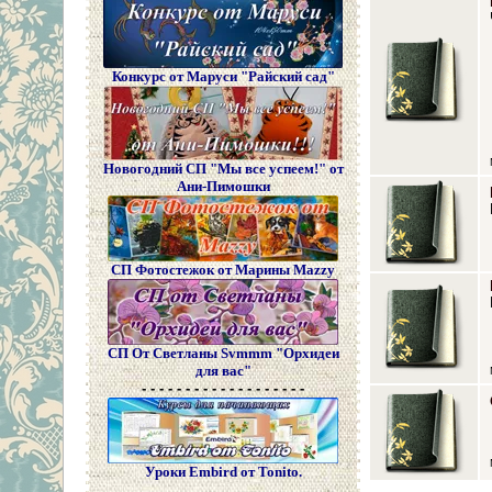
Конкурс от Маруси "Райский сад"
Новогодний СП "Мы все успеем!" от
Ани-Пимошки
СП Фотостежок от Марины Mazzy
СП От Светланы Svmmm "Орхидеи
для вас"
- - - - - - - - - - - - - - - - - - -
Уроки Embird от Tonito.