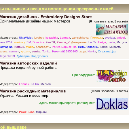
зы вышивки и все для воплощения прекрасных идей
Магазин дизайнов - Embroidery Designs Store
Оригинальные дизайны наших мастеров
(
0
пользователь,
5
гостей)
Модераторы:
UltraViolet
,
Lyubov
,
kuzashka
,
Lennox
,
yamschikova
,
Пимошка
,
svetlaia
,
anibell
,
tana1257
,
marimay
,
SM
,
Domnina
,
irina58
,
Xsenia_V
,
Дмитревна
,
La Ra
,
Helga
,
pavlu
,
Маруся
,
farmagina
,
Nata28
,
Mazzy
,
благодать
,
Раиса Борисенко
,
Нить Ариадны
,
Tomin
,
Мирьям
,
sosna
,
svmmm
,
крохин
,
cemka
,
Tonito
,
Николай19850805
,
zaya
,
Nat-ka
,
СнежанаЦех
,
Tatyanka29
,
Дублерин Кордурович
Магазин авторских изделий
Продажа изделий ручной работы
При поддержке:
Модераторы:
Lennox
,
La Ra
,
Мирьям
Магазин расходных материалов
(
0
пользователь,
1
гость)
Украина, Россия и весь мир
Здесь можно приобрести расходники:
Модераторы:
Рыженькая
,
Мирьям
ной вышивке