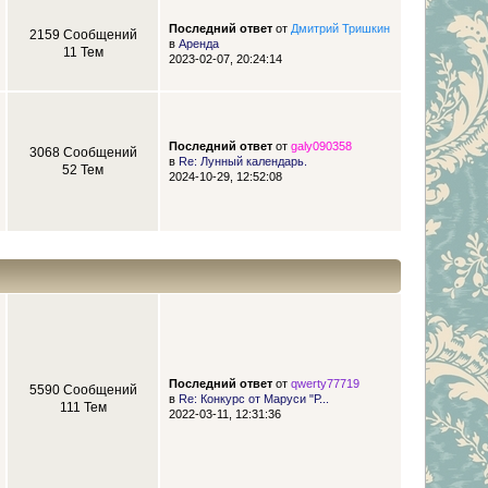
Последний ответ
от
Дмитрий Тришкин
2159 Сообщений
в
Аренда
11 Тем
2023-02-07, 20:24:14
Последний ответ
от
galy090358
3068 Сообщений
в
Re: Лунный календарь.
52 Тем
2024-10-29, 12:52:08
Последний ответ
от
qwerty77719
5590 Сообщений
в
Re: Конкурс от Маруси "Р...
111 Тем
2022-03-11, 12:31:36