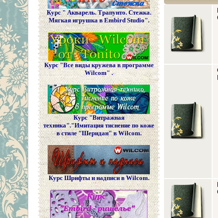
Курс " Акварель. Трапунто. Стежка.
Мягкая игрушка в Embird Studio".
Курс "Все виды кружева в программе
Wilcom" .
Курс "Витражная
техника"."Имитация тиснение по коже
в стиле "Шеридан" в Wilcom.
Курс Шрифты и надписи в Wilcom.