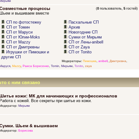
Мирьям
Совместные процессы
(
0
пользователь,
5
гостей)
Шьем и вышиваем вместе
СП по фотостежку
Пасхальные СП
СП от Томин
Архив
СП от Маруси
Новогодние СП
СП от Юлии-Moks
Сумки от Мирьям
СП от Mazzy
СП от Лены-anibell
СП от Дмитревны
СП от Zaya
Игрушки от Пимошки и
СП от Tonito
другие СП
Модераторы:
Пимошка
,
anibell
,
Дмитревна
,
Маруся
,
Mazzy
,
Раиса Борисенко
,
Tomin
,
Мирьям
,
Tonito
,
zaya
что с ним связано
Шитье кожи: МК для начинающих и профессионалов
Работа с кожей. Все секреты при шитье из кожи.
Модератор:
Мирьям
Сумки. Шьем & вышиваем
Модератор:
Борисова