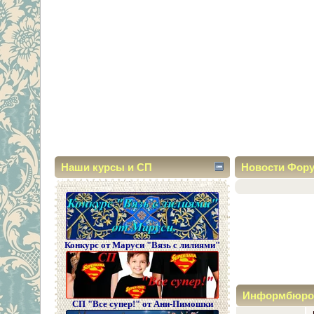
Наши курсы и СП
Новости Фор
Конкурс от Маруси "Вязь с лилиями"
Информбюро
СП "Все супер!" от Ани-Пимошки