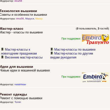
Модератор:
irina58
Технология вышивки
Советы и особенности вышивки
Модераторы:
irina58
,
Маруся
,
Mazzy
Мастер-класс
(
0
пользователь,
3
гостей)
Мастер - классы по вышивке
При поддержке:
Мастер-классы к
Мастер-классы по вышивке
новогодним праздникам
Мастер-классы по другим
Весенние мастер-классы
видам рукоделия
Идеи для вышивки
Новые идеи в машинной вышивке
При поддержке:
Модератор:
natali-krav
Ремонт одежды
Ремонт с помощью вышивки
Модератор:
Tomin