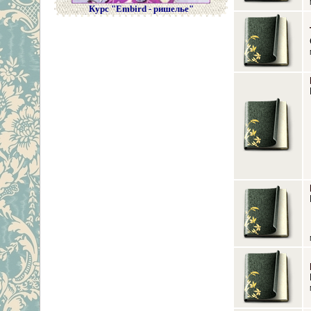
Курс "Embird - ришелье"