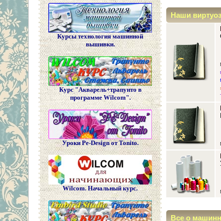
Наши виртуо
Курсы технология машинной
вышивки.
Курс "Акварель+трапунто в
программе Wilcom".
Уроки Pe-Design от Tonito.
Wilcom. Начальный курс.
Все о машин