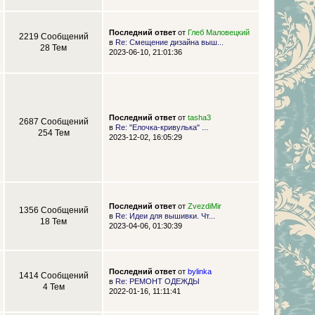
Последний ответ
от
Глеб Маловецкий
2219 Сообщений
в
Re: Смещение дизайна выш...
28 Тем
2023-06-10, 21:01:36
Последний ответ
от
tasha3
2687 Сообщений
в
Re: "Елочка-кривулька" ...
254 Тем
2023-12-02, 16:05:29
Последний ответ
от
ZvezdiMir
1356 Сообщений
в
Re: Идеи для вышивки. Чт...
18 Тем
2023-04-06, 01:30:39
Последний ответ
от
bylinka
1414 Сообщений
в
Re: РЕМОНТ ОДЕЖДЫ
4 Тем
2022-01-16, 11:11:41