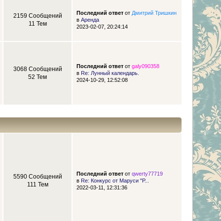
Последний ответ
от
Дмитрий Тришкин
2159 Сообщений
в
Аренда
11 Тем
2023-02-07, 20:24:14
Последний ответ
от
galy090358
3068 Сообщений
в
Re: Лунный календарь.
52 Тем
2024-10-29, 12:52:08
Последний ответ
от
qwerty77719
5590 Сообщений
в
Re: Конкурс от Маруси "Р...
111 Тем
2022-03-11, 12:31:36