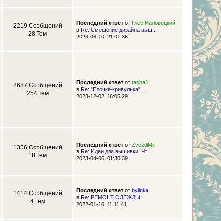
Последний ответ
от
Глеб Маловецкий
2219 Сообщений
в
Re: Смещение дизайна выш...
28 Тем
2023-06-10, 21:01:36
Последний ответ
от
tasha3
2687 Сообщений
в
Re: "Елочка-кривулька" ...
254 Тем
2023-12-02, 16:05:29
Последний ответ
от
ZvezdiMir
1356 Сообщений
в
Re: Идеи для вышивки. Чт...
18 Тем
2023-04-06, 01:30:39
Последний ответ
от
bylinka
1414 Сообщений
в
Re: РЕМОНТ ОДЕЖДЫ
4 Тем
2022-01-16, 11:11:41