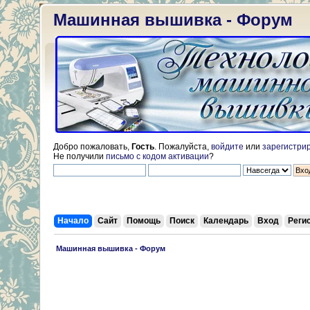
Машинная вышивка - Форум
Добро пожаловать,
Гость
. Пожалуйста,
войдите
или
зарегистри
Не получили
письмо с кодом активации
?
Начало
Сайт
Помощь
Поиск
Календарь
Вход
Реги
 Машинная вышивка - Форум