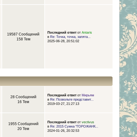
Последний ответ
от
Antaris
19587 Сообщений
в
Re: Точка, точка, запята...
158 Тем
2025-06-28, 20:51:02
Последний ответ
от
Мирьям
28 Сообщений
в
Re: Позвольте представит...
16 Тем
2019-03-27, 21:27:13
Последний ответ
от
vectivus
1955 Сообщений
в
Re: 2015 Сумка "ГОРОЖАНК...
20 Тем
2024-01-26, 20:32:53