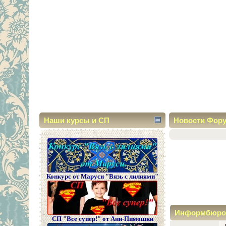
Наши курсы и СП
Новости Фор
Конкурс от Маруси "Вязь с лилиями"
Информбюро
СП "Все супер!" от Ани-Пимошки