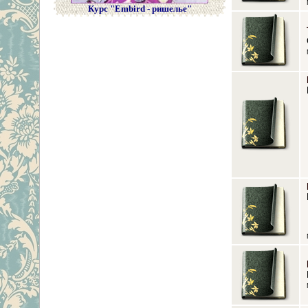
Курс "Embird - ришелье"