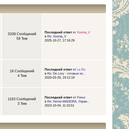
Последний ответ
от
Xsenia_V
3208 Сообщений
в
Re: Xsenia_V
59 Тем
2025-10-27, 17:16:29
Последний ответ
от
La Ra
16 Сообщений
в
Re: De Lory - готовые из...
4 Тем
2020-03-29, 19:12:19
Последний ответ
от
Рикки
1163 Сообщений
в
Re: Нитки MADEIRA. Украи...
3 Тем
2023-10-04, 11:16:51