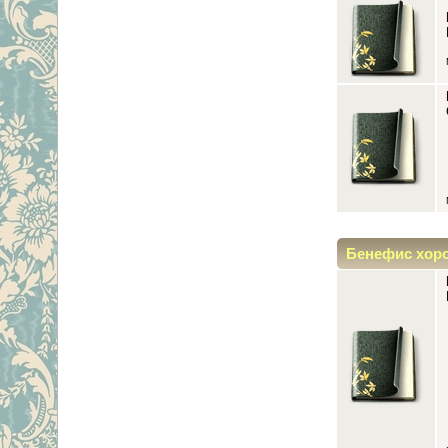
Бенефис хор