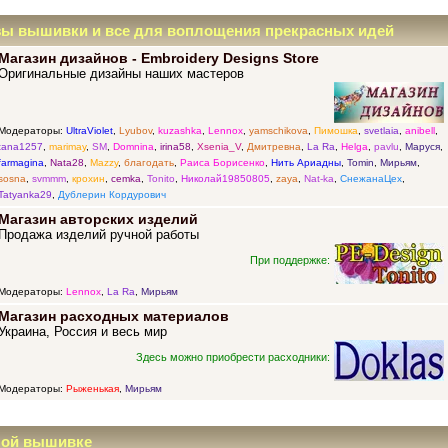
зы вышивки и все для воплощения прекрасных идей
Магазин дизайнов - Embroidery Designs Store
Оригинальные дизайны наших мастеров
Модераторы:
UltraViolet
,
Lyubov
,
kuzashka
,
Lennox
,
yamschikova
,
Пимошка
,
svetlaia
,
anibell
,
tana1257
,
marimay
,
SM
,
Domnina
,
irina58
,
Xsenia_V
,
Дмитревна
,
La Ra
,
Helga
,
pavlu
,
Маруся
,
farmagina
,
Nata28
,
Mazzy
,
благодать
,
Раиса Борисенко
,
Нить Ариадны
,
Tomin
,
Мирьям
,
sosna
,
svmmm
,
крохин
,
cemka
,
Tonito
,
Николай19850805
,
zaya
,
Nat-ka
,
СнежанаЦех
,
Tatyanka29
,
Дублерин Кордурович
Магазин авторских изделий
Продажа изделий ручной работы
При поддержке:
Модераторы:
Lennox
,
La Ra
,
Мирьям
Магазин расходных материалов
Украина, Россия и весь мир
Здесь можно приобрести расходники:
Модераторы:
Рыженькая
,
Мирьям
ной вышивке