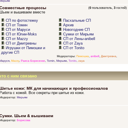
Мирьям
Совместные процессы
(
0
пользователь,
3
гостей)
Шьем и вышиваем вместе
СП по фотостежку
Пасхальные СП
СП от Томин
Архив
СП от Маруси
Новогодние СП
СП от Юлии-Moks
Сумки от Мирьям
СП от Mazzy
СП от Лены-anibell
СП от Дмитревны
СП от Zaya
Игрушки от Пимошки и
СП от Tonito
другие СП
Модераторы:
Пимошка
,
anibell
,
Дмитревна
,
Маруся
,
Mazzy
,
Раиса Борисенко
,
Tomin
,
Мирьям
,
Tonito
,
zaya
что с ним связано
Шитье кожи: МК для начинающих и профессионалов
Работа с кожей. Все секреты при шитье из кожи.
Модератор:
Мирьям
Сумки. Шьем & вышиваем
Модератор:
Борисова