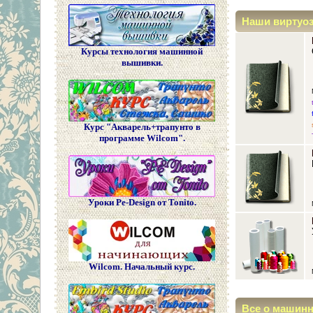
Наши виртуо
Курсы технология машинной
вышивки.
Курс "Акварель+трапунто в
программе Wilcom".
Уроки Pe-Design от Tonito.
Wilcom. Начальный курс.
Все о машин