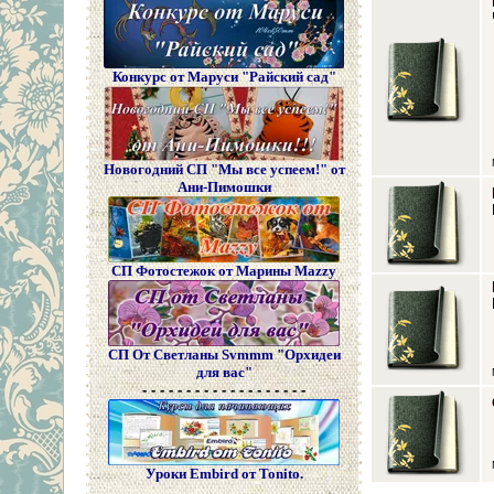
Конкурс от Маруси "Райский сад"
Новогодний СП "Мы все успеем!" от
Ани-Пимошки
СП Фотостежок от Марины Mazzy
СП От Светланы Svmmm "Орхидеи
для вас"
- - - - - - - - - - - - - - - - - - -
Уроки Embird от Tonito.