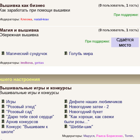
Вышивка как бизнес
(
0
пользователь,
1
гость)
Как заработать при помощи вышивки
При поддержке:
Модераторы:
Клеома
,
natali-krav
Магия и вышивка
(
0
пользователь,
1
гость)
Обережная вышивка
При поддержке:
Магический сундучок
Голубь мира
Модераторы:
iredkova
,
gettas
ошего настроения
Вышивальные игры и конкурсы
Вышивальные игры и конкурсы
Игры
Дефиле наших любимчиков
"Розовый этюд"
Новогодние затеи - 2
"Розовый сад"
Новогодний букет
"Дарю тебе своё сердце"
"Как хороши, как свежи
Архив конкурсов
были розы..."
Конкурс "Вышиваем к
"Шебби-шик"
школе"
Модераторы:
Маруся
,
Раиса Борисенко
,
Tomin
,