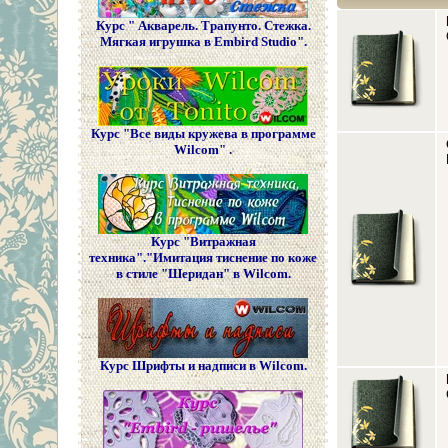
Курс " Акварель. Трапунто. Стежка.
Мягкая игрушка в Embird Studio".
Курс "Все виды кружева в программе
Wilcom" .
Курс "Витражная
техника"."Имитация тиснение по коже
в стиле "Шеридан" в Wilcom.
Курс Шрифты и надписи в Wilcom.