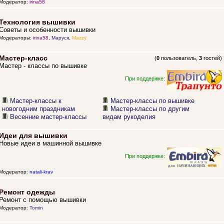
Модератор:
irina58
Технология вышивки
Советы и особенности вышивки
Модераторы:
irina58
,
Маруся
,
Mazzy
Мастер-класс
(
0
пользователь,
3
гостей)
Мастер - классы по вышивке
При поддержке:
Мастер-классы к
Мастер-классы по вышивке
новогодним праздникам
Мастер-классы по другим
Весенние мастер-классы
видам рукоделия
Идеи для вышивки
Новые идеи в машинной вышивке
При поддержке:
Модератор:
natali-krav
Ремонт одежды
Ремонт с помощью вышивки
Модератор:
Tomin