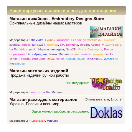
Наши виртуозы вышивки и все для воплощения
Магазин дизайнов - Embroidery Designs Store
прекрасных идей
Оригинальные дизайны наших мастеров
Модераторы:
UltraViolet
,
Lyubov
,
kuzashka
,
Lennox
,
yamschikova
,
Пимошка
,
svetlaia
,
anibell
,
tana1257
,
marimay
,
SM
,
Domnina
,
irina58
,
Xsenia_V
,
Дмитревна
,
La Ra
,
Helga
,
pavlu
,
Маруся
,
farmagina
,
Nata28
,
Mazzy
,
благодать
,
Раиса
Борисенко
,
Нить Ариадны
,
Tomin
,
Мирьям
,
sosna
,
svmmm
,
крохин
,
cemka
,
Tonito
,
Николай19850805
,
zaya
,
Nat-ka
,
СнежанаЦех
,
Tatyanka29
,
Дублерин
Кордурович
Магазин авторских изделий
Продажа изделий ручной работы
При поддержке:
Модераторы:
Lennox
,
La Ra
,
Мирьям
Магазин расходных материалов
(
0
пользователь,
1
гость)
Украина, Россия и весь мир
Здесь можно приобрести расходники:
Модераторы:
Рыженькая
,
Мирьям