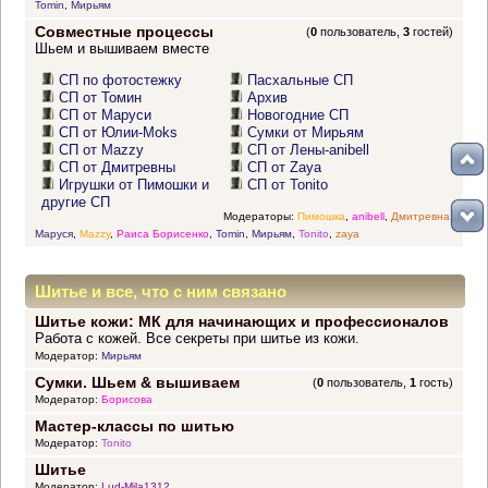
Tomin
,
Мирьям
Совместные процессы
(
0
пользователь,
3
гостей)
Шьем и вышиваем вместе
СП по фотостежку
Пасхальные СП
СП от Томин
Архив
СП от Маруси
Новогодние СП
СП от Юлии-Moks
Сумки от Мирьям
СП от Mazzy
СП от Лены-anibell
СП от Дмитревны
СП от Zaya
Игрушки от Пимошки и
СП от Tonito
другие СП
Модераторы:
Пимошка
,
anibell
,
Дмитревна
,
Маруся
,
Mazzy
,
Раиса Борисенко
,
Tomin
,
Мирьям
,
Tonito
,
zaya
Шитье и все, что с ним связано
Шитье кожи: МК для начинающих и профессионалов
Работа с кожей. Все секреты при шитье из кожи.
Модератор:
Мирьям
Сумки. Шьем & вышиваем
(
0
пользователь,
1
гость)
Модератор:
Борисова
Мастер-классы по шитью
Модератор:
Tonito
Шитье
Модератор:
Lud-Mila1312