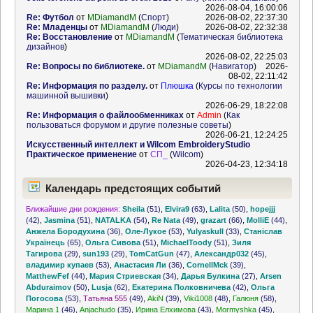
2026-08-04, 16:00:06
Re: Футбол
от
MDiamandM
(
Спорт
)
2026-08-02, 22:37:30
Re: Младенцы
от
MDiamandM
(
Люди
)
2026-08-02, 22:32:38
Re: Восстановление
от
MDiamandM
(
Тематическая библиотека
дизайнов
)
2026-08-02, 22:25:03
Re: Вопросы по библиотеке.
от
MDiamandM
(
Навигатор
)
2026-
08-02, 22:11:42
Re: Информация по разделу.
от
Плюшка
(
Курсы по технологии
машинной вышивки
)
2026-06-29, 18:22:08
Re: Информация о файлообменниках
от
Admin
(
Как
пользоваться форумом и другие полезные советы
)
2026-06-21, 12:24:25
Искусственный интеллект и Wilcom EmbroideryStudio
Практическое применение
от
СП_
(
Wilcom
)
2026-04-23, 12:34:18
Календарь предстоящих событий
Ближайшие дни рождения:
Sheila
(51)
,
Elvira9
(63)
,
Lalita
(50)
,
hopejjj
(42)
,
Jasmina
(51)
,
NATALKA
(54)
,
Re Nata
(49)
,
grazart
(66)
,
MolliE
(44)
,
Анжела Бородухина
(36)
,
Оле-Лукое
(53)
,
Yulyaskull
(33)
,
Станіслав
Українець
(65)
,
Ольга Сивова
(51)
,
MichaelToody
(51)
,
Зиля
Тагирова
(29)
,
sun193
(29)
,
TomCatGun
(47)
,
Александр032
(45)
,
владимир купаев
(53)
,
Анастасия Ли
(36)
,
CornellMck
(39)
,
MatthewFef
(44)
,
Мария Стриевская
(34)
,
Дарья Булкина
(27)
,
Arsen
Abduraimov
(50)
,
Lusja
(62)
,
Екатерина Полковничева
(42)
,
Ольга
Погосова
(53)
,
Татьяна 555
(49)
,
AkiN
(39)
,
Viki1008
(48)
,
Галюня
(58)
,
Марина 1
(46)
,
Anjachudo
(35)
,
Ирина Елхимова
(43)
,
Mormyshka
(45)
,