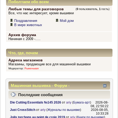
Поболтаем обо всем
Любые темы для разговоров
(
0
пользователь,
1
гость)
Все, что нас интересует, кроме вышивки
Поздравления
Мой дом
В мире животных
Архив форума
Начиная с 2009 -.....
Что, где, почем
Адреса магазинов
Магазины, продающие все для машинной вышивки
Модератор:
Рыженькая
Машинная вышивка - Форум -
Информационный центр
Последние сообщения
Die Cutting Essentials №145 2026
от
ariy
(
Бумага-арт
)
2026-08-
08, 22:50:22
Just CrossStitch
от
ariy
(
Журналы по вышивке
)
2026-08-05,
10:33:28
Jolis torchons au point de croix 2019
от
ariy
(
Книги по вышивке
)