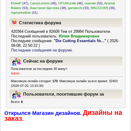
ЮлияР
(47)
,
CaseyLemmo
(46)
,
UFGMozelle
(46)
,
manrain
(53)
,
Azamat
Bulatov
(53)
,
Анастасия Щеглова
(38)
,
gamakichi
(33)
,
9861421905
(36)
,
mgmarket6nix
(51)
Статистика форума
420364 Сообщений в 82608 Тем от 28984 Пользователи.
Последний пользователь:
Юлия Владимировна
Последнее сообщение:
"
Die Cutting Essentials №...
"
( 2026-
08-08, 22:50:22 )
Последние сообщения на форуме.
Сейчас на форуме
Пользователи за последние 30 минут:
Admin
Максимум онлайн сегодня:
170
. Максимум онлайн за все время: 32403
(2026-07-20, 13:15:30)
Пользователи, посетившие форум за
Всего:
6
последние 24 часа
Дизайны на
Открылся Магазин дизайнов.
заказ.