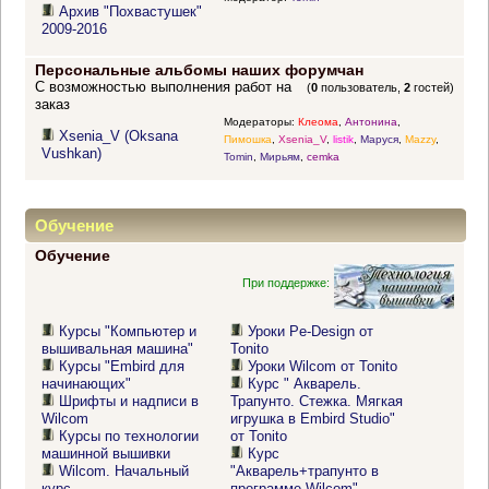
Архив "Похвастушек"
2009-2016
Персональные альбомы наших форумчан
С возможностью выполнения работ на
(
0
пользователь,
2
гостей)
заказ
Модераторы:
Клеома
,
Антонина
,
Xsenia_V (Oksana
Пимошка
,
Xsenia_V
,
listik
,
Маруся
,
Mazzy
,
Vushkan)
Tomin
,
Мирьям
,
cemka
Обучение
Обучение
При поддержке:
Курсы "Компьютер и
Уроки Pe-Design от
вышивальная машина"
Tonito
Курсы "Embird для
Уроки Wilcom от Tonito
начинающих"
Курс " Акварель.
Шрифты и надписи в
Трапунто. Стежка. Мягкая
Wilcom
игрушка в Embird Studio"
Курсы по технологии
от Tonito
машинной вышивки
Курс
Wilcom. Начальный
"Акварель+трапунто в
курс
программе Wilcom"