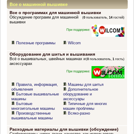
Все о машинной вышивке
Все о программах для машинной вышивки
Обсуждение программ для машинной
(
0
пользователь,
14
гостей)
вышивки
При поддержке:
Полезные программы
Wilcom
Оборудование для шитья и вышивания
Всё о вышивальных, швейных машинах и
(
0
пользователь,
1
гость)
аксессуарах
При поддержке:
Правила, информация,
Машины для шитья
объявления
Дополнительное
Бытовые вышивальные
оборудование и
машины
аксессуары
Бытовые
Типичные для многих
многоигольные машины
машин проблемы
Производственные
Всяко-разно
вышивальные машины
Расходные материалы для вышивки (обсуждение)
Стабилизаторы, нитки, ткани, качество, как использовать