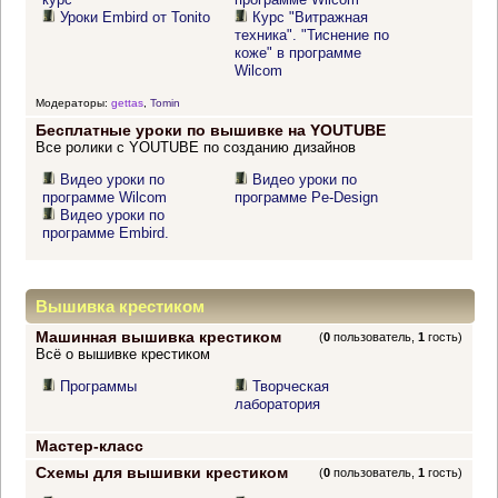
Уроки Embird от Tonito
Курс "Витражная
техника". "Тиснение по
коже" в программе
Wilcom
Модераторы:
gettas
,
Tomin
Бесплатные уроки по вышивке на YOUTUBE
Все ролики с YOUTUBE по созданию дизайнов
Видео уроки по
Видео уроки по
программе Wilcom
программе Pe-Design
Видео уроки по
программе Embird.
Вышивка крестиком
Машинная вышивка крестиком
(
0
пользователь,
1
гость)
Всё о вышивке крестиком
Программы
Творческая
лаборатория
Мастер-класс
Схемы для вышивки крестиком
(
0
пользователь,
1
гость)