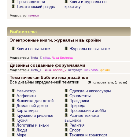
Производители
Книги и журналы по
Тематический раздел
крестику
Модератор:
помпон
Библиотека
Электронные книги, журналы и выкройки
Книги по вышивке
Журналы по вышивке
Модераторы:
Trefa_T
,
silica
,
Rusa Sovietica
Дизайны созданные форумчанами
Модераторы:
Trefa_T
,
Тиша
,
Xsenia_V
,
nestyzaya
,
шейла55
,
крохин
Тематическая библиотека дизайнов
Все дизайны определенной тематики
(
0
пользователь,
1
гость)
Навигатор
Одежда и аксессуары
Алфавиты
Орнаменты
Вышивка для детей
Праздники
Домашний декор
Природа
Карта мира
Профессии и хобби
Кружево и ришелье
Разные техники
Кухня
вышивки
Логотипы и знаки
Религия
Люди
Спорт
Море
Техника и транспорт