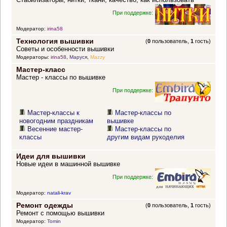
При поддержке:
Модератор:
irina58
Технология вышивки
(
0
пользователь,
1
гость)
Советы и особенности вышивки
Модераторы:
irina58
,
Маруся
,
Mazzy
Мастер-класс
Мастер - классы по вышивке
При поддержке:
Мастер-классы к
Мастер-классы по
новогодним праздникам
вышивке
Весенние мастер-
Мастер-классы по
классы
другим видам рукоделия
Идеи для вышивки
Новые идеи в машинной вышивке
При поддержке:
Модератор:
natali-krav
Ремонт одежды
(
0
пользователь,
1
гость)
Ремонт с помощью вышивки
Модератор:
Tomin