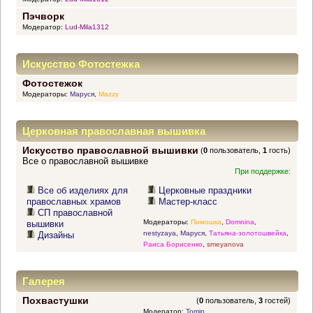
Пэчворк
Модератор:
Lud-Mila1312
Искусство Фотостежка
Фотостежок
Модераторы:
Маруся
,
Mazzy
Церковная православная вышивка
Искусство православной вышивки
(
0
пользователь,
1
гость)
Все о православной вышивке
При поддержке:
Все об изделиях для
Церковные праздники
православных храмов
Мастер-класс
СП православной
Модераторы:
Пимошка
,
Domnina
,
вышивки
nestyzaya
,
Маруся
,
Татьяна-золотошвейка
,
Дизайны
Раиса Борисенко
,
smeyanova
Галерея
Похвастушки
(
0
пользователь,
3
гостей)
Модератор:
Tomin