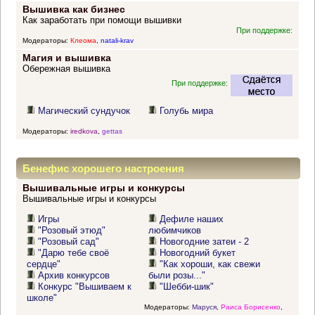
Вышивка как бизнес
Как заработать при помощи вышивки
При поддержке:
Модераторы:
Клеома
,
natali-krav
Магия и вышивка
Обережная вышивка
При поддержке:
Магический сундучок
Голубь мира
Модераторы:
iredkova
,
gettas
Бенефис хорошего настроения
Вышивальные игры и конкурсы
Вышивальные игры и конкурсы
Игры
Дефиле наших
"Розовый этюд"
любимчиков
"Розовый сад"
Новогодние затеи - 2
"Дарю тебе своё
Новогодний букет
сердце"
"Как хороши, как свежи
Архив конкурсов
были розы..."
Конкурс "Вышиваем к
"Шебби-шик"
школе"
Модераторы:
Маруся
,
Раиса Борисенко
,