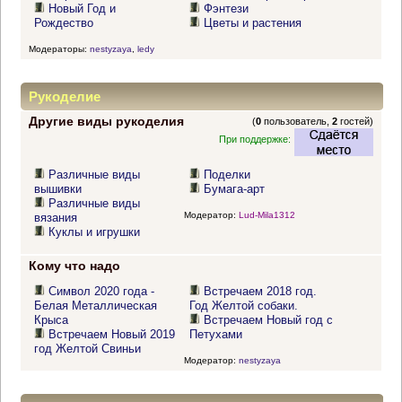
Новый Год и
Фэнтези
Рождество
Цветы и растения
Модераторы:
nestyzaya
,
ledy
Рукоделие
Другие виды рукоделия
(
0
пользователь,
2
гостей)
При поддержке:
Различные виды
Поделки
вышивки
Бумага-арт
Различные виды
Модератор:
Lud-Mila1312
вязания
Куклы и игрушки
Кому что надо
Символ 2020 года -
Встречаем 2018 год.
Белая Металлическая
Год Желтой собаки.
Крыса
Встречаем Новый год с
Встречаем Новый 2019
Петухами
год Желтой Свиньи
Модератор:
nestyzaya