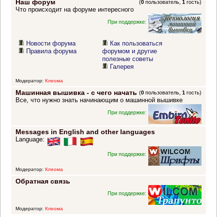
Наш форум
(
0
пользователь,
1
гость)
Что происходит на форуме интересного
При поддержке:
Новости форума
Как пользоваться
Правила форума
форумом и другие
полезные советы
Галерея
Модератор:
Клеома
Машинная вышивка - с чего начать
(
0
пользователь,
1
гость)
Все, что нужно знать начинающим о машинной вышивке
При поддержке:
Messages in English and other languages
Language:
При поддержке:
Модератор:
Клеома
Обратная связь
При поддержке:
Модератор:
Клеома