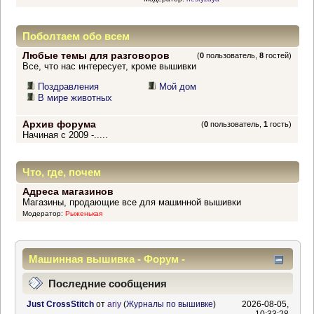
Поболтаем обо всем
Любые темы для разговоров
(
0
пользователь,
8
гостей)
Все, что нас интересует, кроме вышивки
Поздравления
Мой дом
В мире животных
Архив форума
(
0
пользователь,
1
гость)
Начиная с 2009 -.....
Что, где, почем
Адреса магазинов
Магазины, продающие все для машинной вышивки
Модератор:
Рыженькая
Машинная вышивка - Форум -
Информационный центр
Последние сообщения
Just CrossStitch
от
ariy
(
Журналы по вышивке
)
2026-08-05,