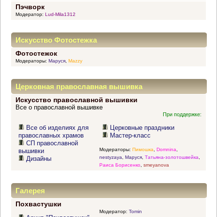
Пэчворк
Модератор:
Lud-Mila1312
Искусство Фотостежка
Фотостежок
Модераторы:
Маруся
,
Mazzy
Церковная православная вышивка
Искусство православной вышивки
Все о православной вышивке
При поддержке:
Все об изделиях для
Церковные праздники
православных храмов
Мастер-класс
СП православной
Модераторы:
Пимошка
,
Domnina
,
вышивки
nestyzaya
,
Маруся
,
Татьяна-золотошвейка
,
Дизайны
Раиса Борисенко
,
smeyanova
Галерея
Похвастушки
Модератор:
Tomin