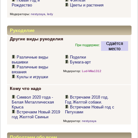
Новый Год и
Фэнтези
Рождество
Цветы и растения
Модераторы:
nestyzaya
,
ledy
Рукоделие
Другие виды рукоделия
При поддержке:
Различные виды
Поделки
вышивки
Бумага-арт
Различные виды
Модератор:
Lud-Mila1312
вязания
Куклы и игрушки
Кому что надо
Символ 2020 года -
Встречаем 2018 год.
Белая Металлическая
Год Желтой собаки.
Крыса
Встречаем Новый год с
Встречаем Новый 2019
Петухами
год Желтой Свиньи
Модератор:
nestyzaya
Поболтаем обо всем