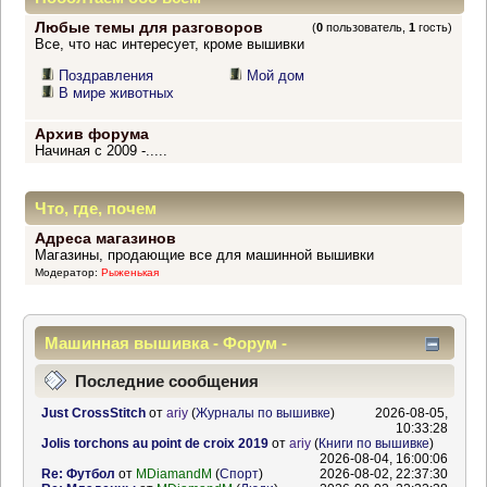
Любые темы для разговоров
(
0
пользователь,
1
гость)
Все, что нас интересует, кроме вышивки
Поздравления
Мой дом
В мире животных
Архив форума
Начиная с 2009 -.....
Что, где, почем
Адреса магазинов
Магазины, продающие все для машинной вышивки
Модератор:
Рыженькая
Машинная вышивка - Форум -
Информационный центр
Последние сообщения
Just CrossStitch
от
ariy
(
Журналы по вышивке
)
2026-08-05,
10:33:28
Jolis torchons au point de croix 2019
от
ariy
(
Книги по вышивке
)
2026-08-04, 16:00:06
Re: Футбол
от
MDiamandM
(
Спорт
)
2026-08-02, 22:37:30