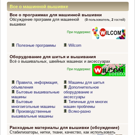
Все о машинной вышивке
Все о программах для машинной вышивки
Обсуждение программ для машинной
(
0
пользователь,
2
гостей)
вышивки
При поддержке:
Полезные программы
Wilcom
Оборудование для шитья и вышивания
Всё о вышивальных, швейных машинах и аксессуарах
При поддержке:
Правила, информация,
Машины для шитья
объявления
Дополнительное
Бытовые вышивальные
оборудование и
машины
аксессуары
Бытовые
Типичные для многих
многоигольные машины
машин проблемы
Производственные
Всяко-разно
вышивальные машины
Расходные материалы для вышивки (обсуждение)
Стабилизаторы, нитки, ткани, качество, как использовать