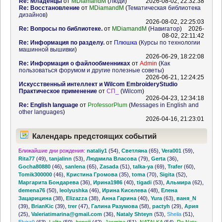
Re: Младенцы
от
MDiamandM
(
Люди
)
2026-08-02, 22:32:38
Re: Восстановление
от
MDiamandM
(
Тематическая библиотека
дизайнов
)
2026-08-02, 22:25:03
Re: Вопросы по библиотеке.
от
MDiamandM
(
Навигатор
)
2026-
08-02, 22:11:42
Re: Информация по разделу.
от
Плюшка
(
Курсы по технологии
машинной вышивки
)
2026-06-29, 18:22:08
Re: Информация о файлообменниках
от
Admin
(
Как
пользоваться форумом и другие полезные советы
)
2026-06-21, 12:24:25
Искусственный интеллект и Wilcom EmbroideryStudio
Практическое применение
от
СП_
(
Wilcom
)
2026-04-23, 12:34:18
Re: English language
от
ProfessorPlum
(
Messages in English and
other languages
)
2026-04-16, 21:23:01
Календарь предстоящих событий
Ближайшие дни рождения:
nataliy1
(54)
,
Светляна
(65)
,
Vera001
(59)
,
Rita77
(49)
,
tanjalinn
(53)
,
Людмила Власова
(79)
,
Gerta
(36)
,
Gocha80880
(46)
,
sanlena
(65)
,
Zasada
(51)
,
talka-ya
(69)
,
Trafer
(60)
,
Tomik300000
(46)
,
Кристина Громова
(35)
,
toma
(70)
,
Sigita
(52)
,
Маргарита Бондарева
(36)
,
Ирина1986
(40)
,
tigadi
(53)
,
Альмира
(62)
,
demena76
(50)
,
leolyushka
(46)
,
Ирина Киселева
(48)
,
Елена
Зацарицина
(38)
,
Elizazza
(38)
,
Анна Гарина
(40)
,
Yura
(63)
,
ваня_N
(39)
,
BrianKic
(39)
,
trer
(47)
,
Галина Разумова
(58)
,
pactyh
(29)
,
Ария
(25)
,
Valeriatimarina@gmail.com
(36)
,
Nataly Shteyn
(53)
,
Sheila
(51)
,