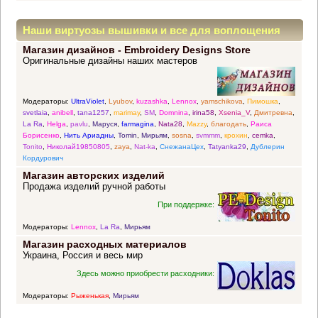
Наши виртуозы вышивки и все для воплощения
Магазин дизайнов - Embroidery Designs Store
прекрасных идей
Оригинальные дизайны наших мастеров
Модераторы:
UltraViolet
,
Lyubov
,
kuzashka
,
Lennox
,
yamschikova
,
Пимошка
,
svetlaia
,
anibell
,
tana1257
,
marimay
,
SM
,
Domnina
,
irina58
,
Xsenia_V
,
Дмитревна
,
La Ra
,
Helga
,
pavlu
,
Маруся
,
farmagina
,
Nata28
,
Mazzy
,
благодать
,
Раиса
Борисенко
,
Нить Ариадны
,
Tomin
,
Мирьям
,
sosna
,
svmmm
,
крохин
,
cemka
,
Tonito
,
Николай19850805
,
zaya
,
Nat-ka
,
СнежанаЦех
,
Tatyanka29
,
Дублерин
Кордурович
Магазин авторских изделий
Продажа изделий ручной работы
При поддержке:
Модераторы:
Lennox
,
La Ra
,
Мирьям
Магазин расходных материалов
Украина, Россия и весь мир
Здесь можно приобрести расходники:
Модераторы:
Рыженькая
,
Мирьям