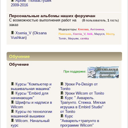
Архив "Похвастушек"
2009-2016
Персональные альбомы наших форумчан
С возможностью выполнения работ на
(
0
пользователь,
1
гость)
заказ
Модераторы:
Клеома
,
Антонина
,
Xsenia_V (Oksana
Пимошка
,
Xsenia_V
,
listik
,
Маруся
,
Mazzy
,
Vushkan)
Tomin
,
Мирьям
,
cemka
Обучение
Обучение
При поддержке:
Курсы "Компьютер и
Уроки Pe-Design от
вышивальная машина"
Tonito
Курсы "Embird для
Уроки Wilcom от Tonito
начинающих"
Курс " Акварель.
Шрифты и надписи в
Трапунто. Стежка. Мягкая
Wilcom
игрушка в Embird Studio"
Курсы по технологии
от Tonito
машинной вышивки
Курс
Wilcom. Начальный
"Акварель+трапунто в
курс
программе Wilcom"