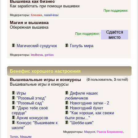
Вышивка как бизнес
Как заработать при помощи вышивки
При поддержке:
Модераторы:
Клеома
,
natali-krav
Магия и вышивка
Обережная вышивка
При поддержке:
Магический сундучок
Голубь мира
Модераторы:
iredkova
,
gettas
Бенефис хорошего настроения
Вышивальные игры и конкурсы
(
0
пользователь,
3
гостей)
Вышивальные игры и конкурсы
Игры
Дефиле наших
"Розовый этюд"
любимчиков
"Розовый сад"
Новогодние затеи - 2
"Дарю тебе своё
Новогодний букет
сердце"
"Как хороши, как свежи
Архив конкурсов
были розы..."
Конкурс "Вышиваем к
"Шебби-шик"
школе"
Модераторы:
Маруся
,
Раиса Борисенко
,
Tomin
,
Мирьям