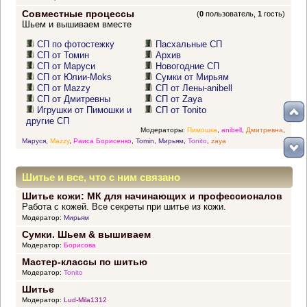
Совместные процессы
(
0
пользователь,
1
гость)
Шьем и вышиваем вместе
СП по фотостежку
Пасхальные СП
СП от Томин
Архив
СП от Маруси
Новогодние СП
СП от Юлии-Moks
Сумки от Мирьям
СП от Mazzy
СП от Лены-anibell
СП от Дмитревны
СП от Zaya
Игрушки от Пимошки и
СП от Tonito
другие СП
Модераторы:
Пимошка
,
anibell
,
Дмитревна
,
Маруся
,
Mazzy
,
Раиса Борисенко
,
Tomin
,
Мирьям
,
Tonito
,
zaya
Шитье и все, что с ним связано
Шитье кожи: МК для начинающих и профессионалов
Работа с кожей. Все секреты при шитье из кожи.
Модератор:
Мирьям
Сумки. Шьем & вышиваем
Модератор:
Борисова
Мастер-классы по шитью
Модератор:
Tonito
Шитье
Модератор:
Lud-Mila1312