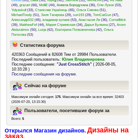
Elvira9
(63)
,
Lalita
(50)
,
hopejjj
(42)
,
Jasmina
(51)
,
NATALKA
(54)
,
Re Nata
(49)
,
grazart
(66)
,
MolliE
(44)
,
Анжела Бородухина
(36)
,
Оле-Лукое
(53)
,
Yulyaskull
(33)
,
Станіслав Українець
(65)
,
Ольга Сивова
(51)
,
MichaelToody
(51)
,
Зиля Тагирова
(29)
,
sun193
(29)
,
TomCatGun
(47)
,
Александр032
(45)
,
владимир купаев
(53)
,
Анастасия Ли
(36)
,
CornellMck
(39)
,
MatthewFef
(44)
,
Мария Стриевская
(34)
,
Дарья Булкина
(27)
,
Arsen
Abduraimov
(50)
,
Lusja
(62)
,
Екатерина Полковничева
(42)
,
Ольга
Погосова
(53)
Статистика форума
420363 Сообщений в 82608 Тем от 28984 Пользователи.
Последний пользователь:
Юлия Владимировна
Последнее сообщение:
"
Just CrossStitch
"
( 2026-08-05,
10:33:28 )
Последние сообщения на форуме.
Сейчас на форуме
Максимум онлайн сегодня:
175
. Максимум онлайн за все время: 32403
(2026-07-20, 13:15:30)
Пользователи, посетившие форум за
Всего:
5
последние 24 часа
Дизайны на
Открылся Магазин дизайнов.
заказ.