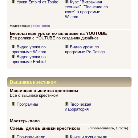
Уроки Embird от Tonito
Курс "Витражная
техника". "Тиснение по
коже" в программе
Wilcom
Модераторы:
gettas
,
Tomin
Бесплатные уроки по вышивке на YOUTUBE
Все ролики с YOUTUBE по созданию дизайнов
Видео уроки по
Видео уроки по
программе Wilcom
программе Pe-Design
Видео уроки по
программе Embird.
Вышивка крестиком
Машинная вышивка крестиком
Всё о вышивке крестиком
Программы
Творческая
лаборатория
Мастер-класс
Схемы для вышивки крестиком
(
0
пользователь,
1
гость)
Производители
Книги и журналы по