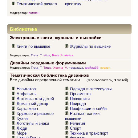
Тематический раздел
крестику
Модератор:
помпон
Библиотека
Электронные книги, журналы и выкройки
Книги по вышивке
Журналы по вышивке
Модераторы:
Trefa_T
,
silica
,
Rusa Sovietica
Дизайны созданные форумчанами
Модераторы:
Trefa_T
,
Тиша
,
Xsenia_V
,
nestyzaya
,
шейла55
,
крохин
Тематическая библиотека дизайнов
Все дизайны определенной тематики
(
0
пользователь,
3
гостей)
Навигатор
Одежда и аксессуары
Алфавиты
Орнаменты
Вышивка для детей
Праздники
Домашний декор
Природа
Карта мира
Профессии и хобби
Кружево и ришелье
Разные техники
Кухня
вышивки
Логотипы и знаки
Религия
Люди
Спорт
Море
Техника и транспорт