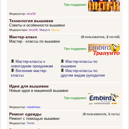
При поддержке:
Модератор:
irina58
Технология вышивки
Советы и особенности вышивки
Модераторы:
irina58
,
Маруся
,
Mazzy
Мастер-класс
(
0
пользователь,
2
гостей)
Мастер - классы по вышивке
При поддержке:
Мастер-классы к
Мастер-классы по
новогодним праздникам
вышивке
Весенние мастер-
Мастер-классы по
классы
другим видам рукоделия
Идеи для вышивки
Новые идеи в машинной вышивке
При поддержке:
Модератор:
natali-krav
Ремонт одежды
(
0
пользователь,
1
гость)
Ремонт с помощью вышивки
Модератор:
Tomin