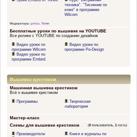
техника". "Тиснение по
коже" в программе
Wilcom
Модераторы:
gettas
,
Tomin
Бесплатные уроки по вышивке на YOUTUBE
Все ролики с YOUTUBE по созданию дизайнов
Видео уроки по
Видео уроки по
программе Wilcom
программе Pe-Design
Видео уроки по
программе Embird.
Вышивка крестиком
Машинная вышивка крестиком
Всё о вышивке крестиком
Программы
Творческая
лаборатория
Мастер-класс
Схемы для вышивки крестиком
(
0
пользователь,
1
гость)
Производители
Книги и журналы по