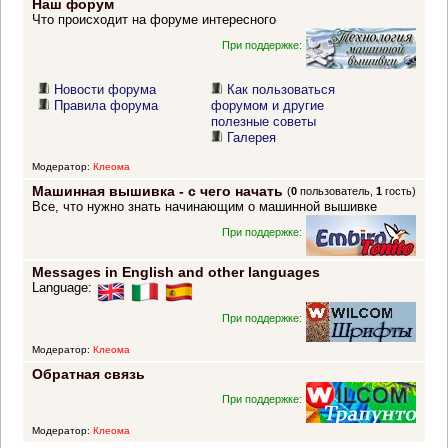
Наш форум
Что происходит на форуме интересного
При поддержке:
Новости форума
Как пользоваться
Правила форума
форумом и другие
полезные советы
Галерея
Модератор:
Клеома
Машинная вышивка - с чего начать
(
0
пользователь,
1
гость)
Все, что нужно знать начинающим о машинной вышивке
При поддержке:
Messages in English and other languages
Language:
При поддержке:
Модератор:
Клеома
Обратная связь
При поддержке:
Модератор:
Клеома