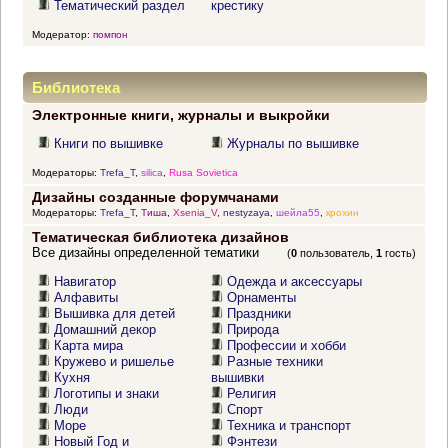
Тематический раздел
крестику
Модератор:
помпон
Библиотека
Электронные книги, журналы и выкройки
Книги по вышивке
Журналы по вышивке
Модераторы:
Trefa_T
,
silica
,
Rusa Sovietica
Дизайны созданные форумчанами
Модераторы:
Trefa_T
,
Тиша
,
Xsenia_V
,
nestyzaya
,
шейла55
,
крохин
Тематическая библиотека дизайнов
Все дизайны определенной тематики
(
0
пользователь,
1
гость)
Навигатор
Одежда и аксессуары
Алфавиты
Орнаменты
Вышивка для детей
Праздники
Домашний декор
Природа
Карта мира
Профессии и хобби
Кружево и ришелье
Разные техники
Кухня
вышивки
Логотипы и знаки
Религия
Люди
Спорт
Море
Техника и транспорт
Новый Год и
Фэнтези