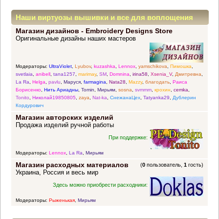
Наши виртуозы вышивки и все для воплощения
Магазин дизайнов - Embroidery Designs Store
прекрасных идей
Оригинальные дизайны наших мастеров
Модераторы:
UltraViolet
,
Lyubov
,
kuzashka
,
Lennox
,
yamschikova
,
Пимошка
,
svetlaia
,
anibell
,
tana1257
,
marimay
,
SM
,
Domnina
,
irina58
,
Xsenia_V
,
Дмитревна
,
La Ra
,
Helga
,
pavlu
,
Маруся
,
farmagina
,
Nata28
,
Mazzy
,
благодать
,
Раиса
Борисенко
,
Нить Ариадны
,
Tomin
,
Мирьям
,
sosna
,
svmmm
,
крохин
,
cemka
,
Tonito
,
Николай19850805
,
zaya
,
Nat-ka
,
СнежанаЦех
,
Tatyanka29
,
Дублерин
Кордурович
Магазин авторских изделий
Продажа изделий ручной работы
При поддержке:
Модераторы:
Lennox
,
La Ra
,
Мирьям
Магазин расходных материалов
(
0
пользователь,
1
гость)
Украина, Россия и весь мир
Здесь можно приобрести расходники:
Модераторы:
Рыженькая
,
Мирьям