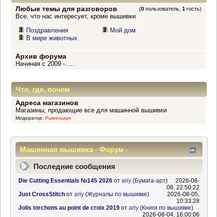
Любые темы для разговоров
(
0
пользователь,
1
гость)
Все, что нас интересует, кроме вышивки
Поздравления
Мой дом
В мире животных
Архив форума
Начиная с 2009 -.....
Что, где, почем
Адреса магазинов
Магазины, продающие все для машинной вышивки
Модератор:
Рыженькая
Машинная вышивка - Форум -
Информационный центр
Последние сообщения
Die Cutting Essentials №145 2026
от
ariy
(
Бумага-арт
)
2026-08-
08, 22:50:22
Just CrossStitch
от
ariy
(
Журналы по вышивке
)
2026-08-05,
10:33:28
Jolis torchons au point de croix 2019
от
ariy
(
Книги по вышивке
)
2026-08-04, 16:00:06