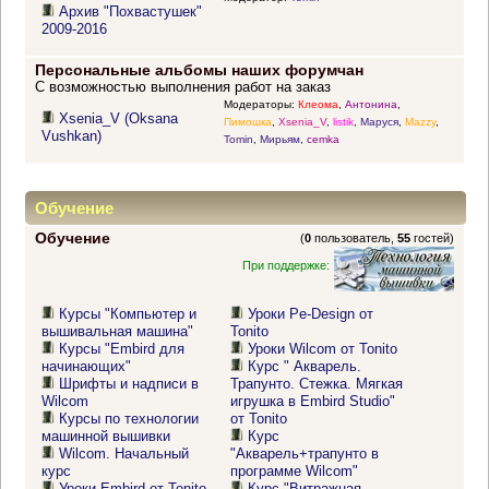
Архив "Похвастушек"
2009-2016
Персональные альбомы наших форумчан
С возможностью выполнения работ на заказ
Модераторы:
Клеома
,
Антонина
,
Xsenia_V (Oksana
Пимошка
,
Xsenia_V
,
listik
,
Маруся
,
Mazzy
,
Vushkan)
Tomin
,
Мирьям
,
cemka
Обучение
Обучение
(
0
пользователь,
55
гостей)
При поддержке:
Курсы "Компьютер и
Уроки Pe-Design от
вышивальная машина"
Tonito
Курсы "Embird для
Уроки Wilcom от Tonito
начинающих"
Курс " Акварель.
Шрифты и надписи в
Трапунто. Стежка. Мягкая
Wilcom
игрушка в Embird Studio"
Курсы по технологии
от Tonito
машинной вышивки
Курс
Wilcom. Начальный
"Акварель+трапунто в
курс
программе Wilcom"
Уроки Embird от Tonito
Курс "Витражная