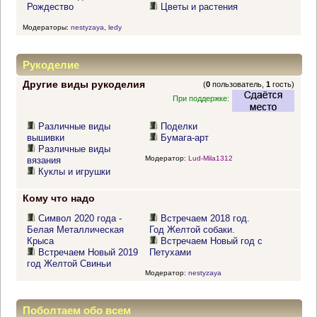
Рождество
Цветы и растения
Модераторы:
nestyzaya
,
ledy
Рукоделие
Другие виды рукоделия
(
0
пользователь,
1
гость)
При поддержке:
Различные виды
Поделки
вышивки
Бумага-арт
Различные виды
Модератор:
Lud-Mila1312
вязания
Куклы и игрушки
Кому что надо
Символ 2020 года -
Встречаем 2018 год.
Белая Металлическая
Год Желтой собаки.
Крыса
Встречаем Новый год с
Встречаем Новый 2019
Петухами
год Желтой Свиньи
Модератор:
nestyzaya
Поболтаем обо всем