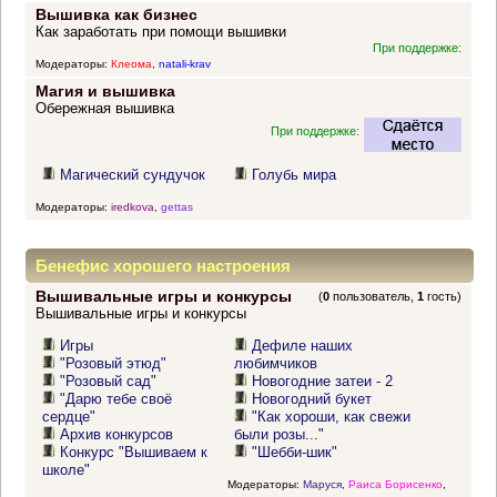
Вышивка как бизнес
Как заработать при помощи вышивки
При поддержке:
Модераторы:
Клеома
,
natali-krav
Магия и вышивка
Обережная вышивка
При поддержке:
Магический сундучок
Голубь мира
Модераторы:
iredkova
,
gettas
Бенефис хорошего настроения
Вышивальные игры и конкурсы
(
0
пользователь,
1
гость)
Вышивальные игры и конкурсы
Игры
Дефиле наших
"Розовый этюд"
любимчиков
"Розовый сад"
Новогодние затеи - 2
"Дарю тебе своё
Новогодний букет
сердце"
"Как хороши, как свежи
Архив конкурсов
были розы..."
Конкурс "Вышиваем к
"Шебби-шик"
школе"
Модераторы:
Маруся
,
Раиса Борисенко
,