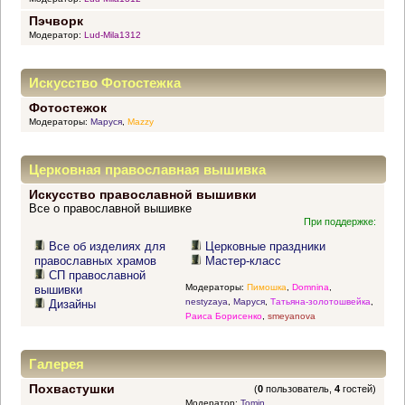
Пэчворк
Модератор:
Lud-Mila1312
Искусство Фотостежка
Фотостежок
Модераторы:
Маруся
,
Mazzy
Церковная православная вышивка
Искусство православной вышивки
Все о православной вышивке
При поддержке:
Все об изделиях для
Церковные праздники
православных храмов
Мастер-класс
СП православной
Модераторы:
Пимошка
,
Domnina
,
вышивки
nestyzaya
,
Маруся
,
Татьяна-золотошвейка
,
Дизайны
Раиса Борисенко
,
smeyanova
Галерея
Похвастушки
(
0
пользователь,
4
гостей)
Модератор:
Tomin