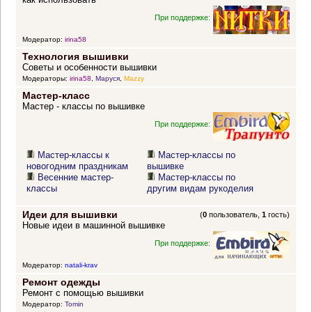
При поддержке:
Модератор:
irina58
Технология вышивки
Советы и особенности вышивки
Модераторы:
irina58
,
Маруся
,
Mazzy
Мастер-класс
Мастер - классы по вышивке
При поддержке:
Мастер-классы к
Мастер-классы по
новогодним праздникам
вышивке
Весенние мастер-
Мастер-классы по
классы
другим видам рукоделия
Идеи для вышивки
(
0
пользователь,
1
гость)
Новые идеи в машинной вышивке
При поддержке:
Модератор:
natali-krav
Ремонт одежды
Ремонт с помощью вышивки
Модератор:
Tomin