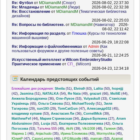
Re: Футбол
от
MDiamandM
(
Спорт
)
2026-08-02, 22:37:30
Re: Младенцы
от
MDiamandM
(
Люди
)
2026-08-02, 22:32:38
Re: Восстановление
от
MDiamandM
(
Тематическая библиотека
дизайнов
)
2026-08-02, 22:25:03
Re: Вопросы по библиотеке.
от
MDiamandM
(
Навигатор
)
2026-
08-02, 22:11:42
Re: Информация по разделу.
от
Плюшка
(
Курсы по технологии
машинной вышивки
)
2026-06-29, 18:22:08
Re: Информация о файлообменниках
от
Admin
(
Как
пользоваться форумом и другие полезные советы
)
2026-06-21, 12:24:25
Искусственный интеллект и Wilcom EmbroideryStudio
Практическое применение
от
СП_
(
Wilcom
)
2026-04-23, 12:34:18
Календарь предстоящих событий
Ближайшие дни рождения:
Sheila
(51)
,
Elvira9
(63)
,
Lalita
(50)
,
hopejjj
(42)
,
Jasmina
(51)
,
NATALKA
(54)
,
Re Nata
(49)
,
grazart
(66)
,
MolliE
(44)
,
Анжела Бородухина
(36)
,
Оле-Лукое
(53)
,
Yulyaskull
(33)
,
Станіслав
Українець
(65)
,
Ольга Сивова
(51)
,
MichaelToody
(51)
,
Зиля
Тагирова
(29)
,
sun193
(29)
,
TomCatGun
(47)
,
Александр032
(45)
,
владимир купаев
(53)
,
Анастасия Ли
(36)
,
CornellMck
(39)
,
MatthewFef
(44)
,
Мария Стриевская
(34)
,
Дарья Булкина
(27)
,
Arsen
Abduraimov
(50)
,
Lusja
(62)
,
Екатерина Полковничева
(42)
,
Ольга
Погосова
(53)
,
Татьяна 555
(49)
,
AkiN
(39)
,
Viki1008
(48)
,
Галюня
(58)
,
Марина 1
(46)
,
Anjachudo
(35)
,
Ирина Елхимова
(43)
,
Mormyshka
(45)
,
ЮлияР
(47)
,
CaseyLemmo
(46)
,
UFGMozelle
(46)
,
manrain
(53)
,
Azamat