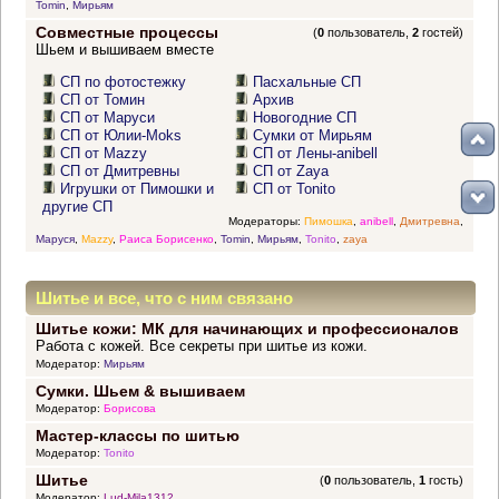
Tomin
,
Мирьям
Совместные процессы
(
0
пользователь,
2
гостей)
Шьем и вышиваем вместе
СП по фотостежку
Пасхальные СП
СП от Томин
Архив
СП от Маруси
Новогодние СП
СП от Юлии-Moks
Сумки от Мирьям
СП от Mazzy
СП от Лены-anibell
СП от Дмитревны
СП от Zaya
Игрушки от Пимошки и
СП от Tonito
другие СП
Модераторы:
Пимошка
,
anibell
,
Дмитревна
,
Маруся
,
Mazzy
,
Раиса Борисенко
,
Tomin
,
Мирьям
,
Tonito
,
zaya
Шитье и все, что с ним связано
Шитье кожи: МК для начинающих и профессионалов
Работа с кожей. Все секреты при шитье из кожи.
Модератор:
Мирьям
Сумки. Шьем & вышиваем
Модератор:
Борисова
Мастер-классы по шитью
Модератор:
Tonito
Шитье
(
0
пользователь,
1
гость)
Модератор:
Lud-Mila1312