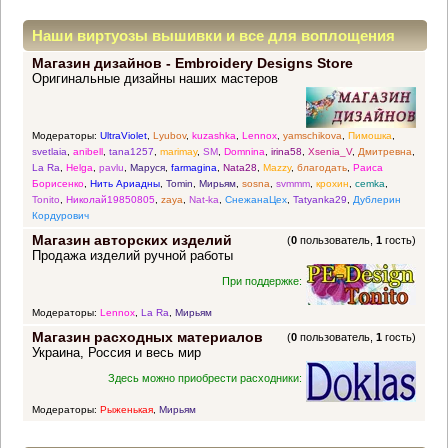
Наши виртуозы вышивки и все для воплощения
Магазин дизайнов - Embroidery Designs Store
прекрасных идей
Оригинальные дизайны наших мастеров
Модераторы:
UltraViolet
,
Lyubov
,
kuzashka
,
Lennox
,
yamschikova
,
Пимошка
,
svetlaia
,
anibell
,
tana1257
,
marimay
,
SM
,
Domnina
,
irina58
,
Xsenia_V
,
Дмитревна
,
La Ra
,
Helga
,
pavlu
,
Маруся
,
farmagina
,
Nata28
,
Mazzy
,
благодать
,
Раиса
Борисенко
,
Нить Ариадны
,
Tomin
,
Мирьям
,
sosna
,
svmmm
,
крохин
,
cemka
,
Tonito
,
Николай19850805
,
zaya
,
Nat-ka
,
СнежанаЦех
,
Tatyanka29
,
Дублерин
Кордурович
Магазин авторских изделий
(
0
пользователь,
1
гость)
Продажа изделий ручной работы
При поддержке:
Модераторы:
Lennox
,
La Ra
,
Мирьям
Магазин расходных материалов
(
0
пользователь,
1
гость)
Украина, Россия и весь мир
Здесь можно приобрести расходники:
Модераторы:
Рыженькая
,
Мирьям