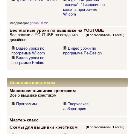
техника". "Тиснение по
коже" в программе
Wilcom
Модераторы:
gettas
,
Tomin
Бесплатные уроки по вышивке на YOUTUBE
Все ролики с YOUTUBE по созданию
(
0
пользователь,
1
гость)
дизайнов
Видео уроки по
Видео уроки по
программе Wilcom
программе Pe-Design
Видео уроки по
программе Embird.
Вышивка крестиком
Машинная вышивка крестиком
Всё о вышивке крестиком
Программы
Творческая
лаборатория
Мастер-класс
Схемы для вышивки крестиком
(
0
пользователь,
1
гость)