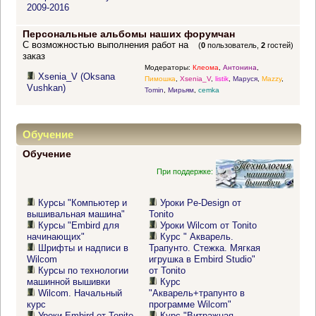
2009-2016
Персональные альбомы наших форумчан
С возможностью выполнения работ на
(
0
пользователь,
2
гостей)
заказ
Модераторы:
Клеома
,
Антонина
,
Xsenia_V (Oksana
Пимошка
,
Xsenia_V
,
listik
,
Маруся
,
Mazzy
,
Vushkan)
Tomin
,
Мирьям
,
cemka
Обучение
Обучение
При поддержке:
Курсы "Компьютер и
Уроки Pe-Design от
вышивальная машина"
Tonito
Курсы "Embird для
Уроки Wilcom от Tonito
начинающих"
Курс " Акварель.
Шрифты и надписи в
Трапунто. Стежка. Мягкая
Wilcom
игрушка в Embird Studio"
Курсы по технологии
от Tonito
машинной вышивки
Курс
Wilcom. Начальный
"Акварель+трапунто в
курс
программе Wilcom"
Уроки Embird от Tonito
Курс "Витражная