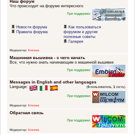
Наш форум
Что происходит на форуме интересного
При поддержке:
Новости форума
Как пользоваться
Правила форума
форумом и другие
полезные советы
Галерея
Модератор:
Клеома
Машинная вышивка - с чего начать
Все, что нужно знать начинающим о машинной вышивке
При поддержке:
Messages in English and other languages
Language:
(
0
пользователь,
1
гость)
При поддержке:
Модератор:
Клеома
Обратная связь
При поддержке:
Модератор:
Клеома