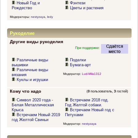
Новый Год и
Фэнтези
Рождество
Цветы и растения
Модераторы:
nestyzaya
,
ledy
Рукоделие
Другие виды рукоделия
При поддержке:
Различные виды
Поделки
вышивки
Бумага-арт
Различные виды
Модератор:
Lud-Mila1312
вязания
Куклы и игрушки
Кому что надо
(
0
пользователь,
3
гостей)
Символ 2020 года -
Встречаем 2018 год.
Белая Металлическая
Год Желтой собаки.
Крыса
Встречаем Новый год с
Встречаем Новый 2019
Петухами
год Желтой Свиньи
Модератор:
nestyzaya