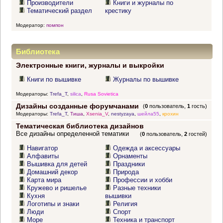
Производители
Книги и журналы по
Тематический раздел
крестику
Модератор:
помпон
Библиотека
Электронные книги, журналы и выкройки
Книги по вышивке
Журналы по вышивке
Модераторы:
Trefa_T
,
silica
,
Rusa Sovietica
Дизайны созданные форумчанами
(
0
пользователь,
1
гость)
Модераторы:
Trefa_T
,
Тиша
,
Xsenia_V
,
nestyzaya
,
шейла55
,
крохин
Тематическая библиотека дизайнов
Все дизайны определенной тематики
(
0
пользователь,
2
гостей)
Навигатор
Одежда и аксессуары
Алфавиты
Орнаменты
Вышивка для детей
Праздники
Домашний декор
Природа
Карта мира
Профессии и хобби
Кружево и ришелье
Разные техники
Кухня
вышивки
Логотипы и знаки
Религия
Люди
Спорт
Море
Техника и транспорт