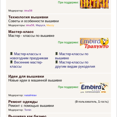
При поддержке:
Модератор:
irina58
Технология вышивки
Советы и особенности вышивки
Модераторы:
irina58
,
Маруся
,
Mazzy
Мастер-класс
Мастер - классы по вышивке
При поддержке:
Мастер-классы к
Мастер-классы по
новогодним праздникам
вышивке
Весенние мастер-
Мастер-классы по
классы
другим видам рукоделия
Идеи для вышивки
Новые идеи в машинной вышивке
При поддержке:
Модератор:
natali-krav
Ремонт одежды
(
0
пользователь,
1
гость)
Ремонт с помощью вышивки
Модератор:
Tomin
Вышивка как бизнес