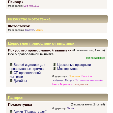
Пэчворк
Модератор:
Lud-Mila1312
Искусство Фотостежка
Фотостежок
Модераторы:
Маруся
,
Mazzy
Церковная православная вышивка
Искусство православной вышивки
(
0
пользователь,
1
гость)
Все о православной вышивке
При поддержке:
Все об изделиях для
Церковные праздники
православных храмов
Мастер-класс
СП православной
Модераторы:
Пимошка
,
Domnina
,
вышивки
nestyzaya
,
Маруся
,
Татьяна-золотошвейка
,
Дизайны
Раиса Борисенко
,
smeyanova
Галерея
Похвастушки
(
0
пользователь,
2
гостей)
Модератор:
Tomin
Архив "Похвастушек"