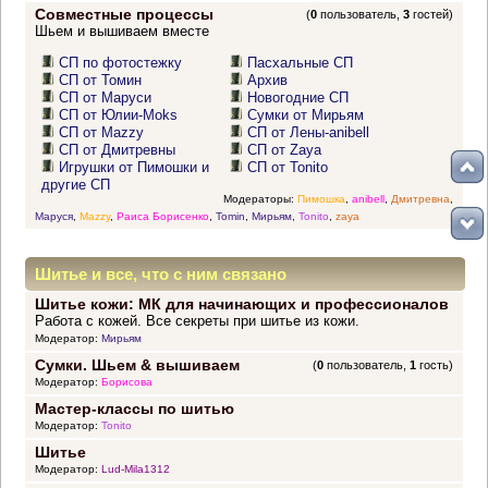
Совместные процессы
(
0
пользователь,
3
гостей)
Шьем и вышиваем вместе
СП по фотостежку
Пасхальные СП
СП от Томин
Архив
СП от Маруси
Новогодние СП
СП от Юлии-Moks
Сумки от Мирьям
СП от Mazzy
СП от Лены-anibell
СП от Дмитревны
СП от Zaya
Игрушки от Пимошки и
СП от Tonito
другие СП
Модераторы:
Пимошка
,
anibell
,
Дмитревна
,
Маруся
,
Mazzy
,
Раиса Борисенко
,
Tomin
,
Мирьям
,
Tonito
,
zaya
Шитье и все, что с ним связано
Шитье кожи: МК для начинающих и профессионалов
Работа с кожей. Все секреты при шитье из кожи.
Модератор:
Мирьям
Сумки. Шьем & вышиваем
(
0
пользователь,
1
гость)
Модератор:
Борисова
Мастер-классы по шитью
Модератор:
Tonito
Шитье
Модератор:
Lud-Mila1312