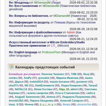
Re: Младенцы
от
MDiamandM
(
Люди
)
2026-08-02, 22:32:38
Re: Восстановление
от
MDiamandM
(
Тематическая библиотека
дизайнов
)
2026-08-02, 22:25:03
Re: Вопросы по библиотеке.
от
MDiamandM
(
Навигатор
)
2026-
08-02, 22:11:42
Re: Информация по разделу.
от
Плюшка
(
Курсы по технологии
машинной вышивки
)
2026-06-29, 18:22:08
Re: Информация о файлообменниках
от
Admin
(
Как
пользоваться форумом и другие полезные советы
)
2026-06-21, 12:24:25
Искусственный интеллект и Wilcom EmbroideryStudio
Практическое применение
от
СП_
(
Wilcom
)
2026-04-23, 12:34:18
Re: English language
от
ProfessorPlum
(
Messages in English and
other languages
)
2026-04-16, 21:23:01
Календарь предстоящих событий
Ближайшие дни рождения:
Леночка Чаленко
(57)
,
ТИВ
(69)
,
Nusj
(65)
,
cemka
(49)
,
ЗояРу
(47)
,
gurnalist
(46)
,
Марина Иванова
(58)
,
lauwa
(42)
,
Дарья
(36)
,
hobbi2014
(53)
,
maryia dunaeva
(45)
,
gurammi
(42)
,
nba373
(40)
,
ND
(51)
,
DarkЕлизавета
(50)
,
Лаура Казарова
(49)
,
TanyaZ
(45)
,
NATALCA
(51)
,
Юлия Гостева
(47)
,
Olga_63
,
abkrrl
(45)
,
Светлана
Киреева
(47)
,
галина сахарова
(68)
,
Ольга Становкова
(53)
,
catlis.k
(44)
,
Андрей Зачепилов
(30)
,
kireeva
(47)
,
Людмила Патрикеева
(66)
,
Arnold1352
(40)
,
Лариса Оводнева
(68)
,
Алексей Сахаров
(47)
,
truez_9
(50)
,
Нонна
(48)
,
b_o_r_m_a_n
(56)
,
Фиора
(45)
,
oksanochka
(41)
,