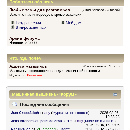
Поболтаем обо всем
Любые темы для разговоров
(
0
пользователь,
2
гостей)
Все, что нас интересует, кроме вышивки
Поздравления
Мой дом
В мире животных
Архив форума
Начиная с 2009 -.....
Что, где, почем
Адреса магазинов
(
0
пользователь,
1
гость)
Магазины, продающие все для машинной вышивки
Модератор:
Рыженькая
Машинная вышивка - Форум -
Информационный центр
Последние сообщения
Just CrossStitch
от
ariy
(
Журналы по вышивке
)
2026-08-05,
10:33:28
Jolis torchons au point de croix 2019
от
ariy
(
Книги по вышивке
)
2026-08-04, 16:00:06
Re: Футбол
от
MDiamandM
(
Спорт
)
2026-08-02, 22:37:30