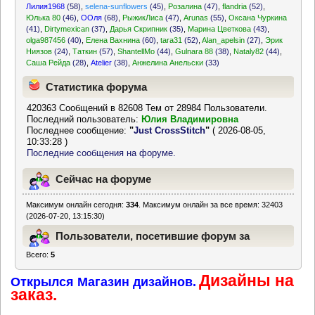
Лилия1968
(58)
,
selena-sunflowers
(45)
,
Розалина
(47)
,
flandria
(52)
,
Юлька 80
(46)
,
ООля
(68)
,
РыжикЛиса
(47)
,
Arunas
(55)
,
Оксана Чуркина
(41)
,
Dirtymexican
(37)
,
Дарья Скрипник
(35)
,
Марина Цветкова
(43)
,
olga987456
(40)
,
Елена Вахнина
(60)
,
tara31
(52)
,
Alan_apelsin
(27)
,
Эрик
Ниязов
(24)
,
Таткин
(57)
,
ShantellMo
(44)
,
Gulnara 88
(38)
,
Nataly82
(44)
,
Саша Рейда
(28)
,
Atelier
(38)
,
Анжелина Анельски
(33)
Статистика форума
420363 Сообщений в 82608 Тем от 28984 Пользователи.
Последний пользователь:
Юлия Владимировна
Последнее сообщение:
"
Just CrossStitch
"
( 2026-08-05,
10:33:28 )
Последние сообщения на форуме.
Сейчас на форуме
Максимум онлайн сегодня:
334
. Максимум онлайн за все время: 32403
(2026-07-20, 13:15:30)
Пользователи, посетившие форум за
Всего:
5
последние 24 часа
Дизайны на
Открылся Магазин дизайнов.
заказ.