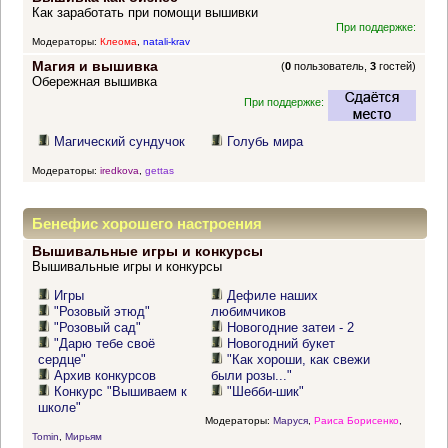
Как заработать при помощи вышивки
При поддержке:
Модераторы:
Клеома
,
natali-krav
Магия и вышивка
(
0
пользователь,
3
гостей)
Обережная вышивка
При поддержке:
Магический сундучок
Голубь мира
Модераторы:
iredkova
,
gettas
Бенефис хорошего настроения
Вышивальные игры и конкурсы
Вышивальные игры и конкурсы
Игры
Дефиле наших
"Розовый этюд"
любимчиков
"Розовый сад"
Новогодние затеи - 2
"Дарю тебе своё
Новогодний букет
сердце"
"Как хороши, как свежи
Архив конкурсов
были розы..."
Конкурс "Вышиваем к
"Шебби-шик"
школе"
Модераторы:
Маруся
,
Раиса Борисенко
,
Tomin
,
Мирьям