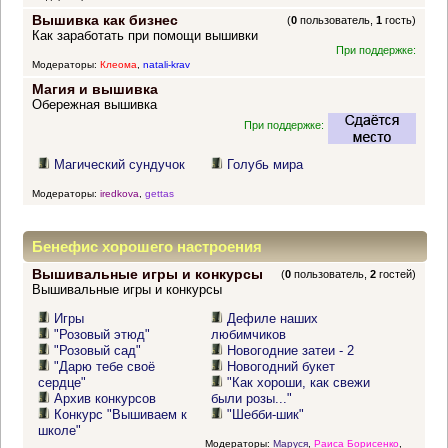
Вышивка как бизнес
(
0
пользователь,
1
гость)
Как заработать при помощи вышивки
При поддержке:
Модераторы:
Клеома
,
natali-krav
Магия и вышивка
Обережная вышивка
При поддержке:
Магический сундучок
Голубь мира
Модераторы:
iredkova
,
gettas
Бенефис хорошего настроения
Вышивальные игры и конкурсы
(
0
пользователь,
2
гостей)
Вышивальные игры и конкурсы
Игры
Дефиле наших
"Розовый этюд"
любимчиков
"Розовый сад"
Новогодние затеи - 2
"Дарю тебе своё
Новогодний букет
сердце"
"Как хороши, как свежи
Архив конкурсов
были розы..."
Конкурс "Вышиваем к
"Шебби-шик"
школе"
Модераторы:
Маруся
,
Раиса Борисенко
,