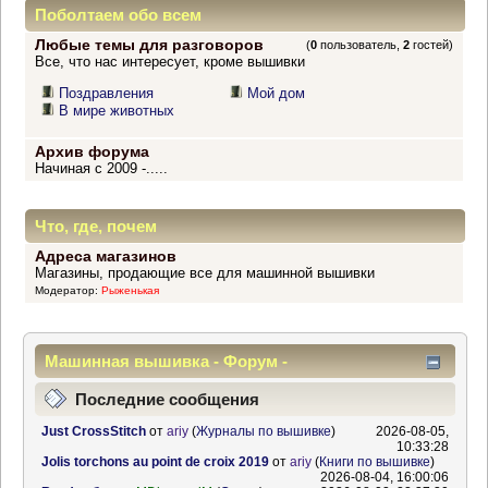
Поболтаем обо всем
Любые темы для разговоров
(
0
пользователь,
2
гостей)
Все, что нас интересует, кроме вышивки
Поздравления
Мой дом
В мире животных
Архив форума
Начиная с 2009 -.....
Что, где, почем
Адреса магазинов
Магазины, продающие все для машинной вышивки
Модератор:
Рыженькая
Машинная вышивка - Форум -
Информационный центр
Последние сообщения
Just CrossStitch
от
ariy
(
Журналы по вышивке
)
2026-08-05,
10:33:28
Jolis torchons au point de croix 2019
от
ariy
(
Книги по вышивке
)
2026-08-04, 16:00:06