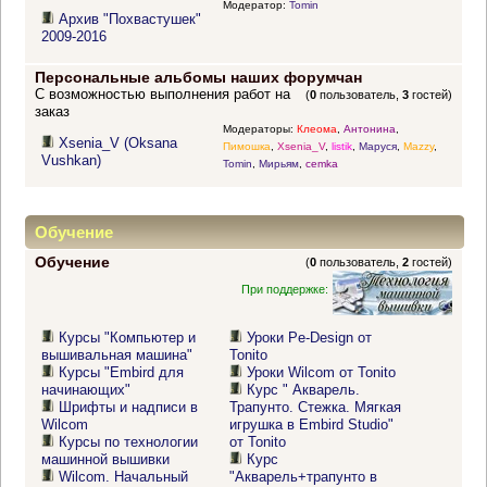
Модератор:
Tomin
Архив "Похвастушек"
2009-2016
Персональные альбомы наших форумчан
С возможностью выполнения работ на
(
0
пользователь,
3
гостей)
заказ
Модераторы:
Клеома
,
Антонина
,
Xsenia_V (Oksana
Пимошка
,
Xsenia_V
,
listik
,
Маруся
,
Mazzy
,
Vushkan)
Tomin
,
Мирьям
,
cemka
Обучение
Обучение
(
0
пользователь,
2
гостей)
При поддержке:
Курсы "Компьютер и
Уроки Pe-Design от
вышивальная машина"
Tonito
Курсы "Embird для
Уроки Wilcom от Tonito
начинающих"
Курс " Акварель.
Шрифты и надписи в
Трапунто. Стежка. Мягкая
Wilcom
игрушка в Embird Studio"
Курсы по технологии
от Tonito
машинной вышивки
Курс
Wilcom. Начальный
"Акварель+трапунто в