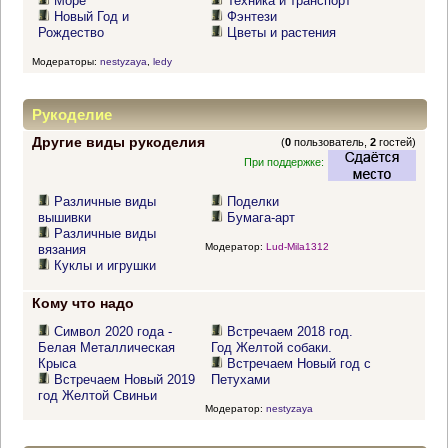
Море
Техника и транспорт
Новый Год и
Фэнтези
Рождество
Цветы и растения
Модераторы:
nestyzaya
,
ledy
Рукоделие
Другие виды рукоделия
(
0
пользователь,
2
гостей)
При поддержке:
Различные виды
Поделки
вышивки
Бумага-арт
Различные виды
Модератор:
Lud-Mila1312
вязания
Куклы и игрушки
Кому что надо
Символ 2020 года -
Встречаем 2018 год.
Белая Металлическая
Год Желтой собаки.
Крыса
Встречаем Новый год с
Встречаем Новый 2019
Петухами
год Желтой Свиньи
Модератор:
nestyzaya