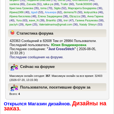
tanjalinn
(53)
,
Людмила Власова
(79)
,
Gerta
(36)
,
Gocha80880
(46)
,
sanlena
(65)
,
Zasada
(51)
,
talka-ya
(69)
,
Trafer
(60)
,
Tomik300000
(46)
,
Кристина Громова
(35)
,
toma
(70)
,
Sigita
(52)
,
Маргарита Бондарева
(36)
,
Ирина1986
(40)
,
tigadi
(53)
,
Альмира
(62)
,
demena76
(50)
,
leolyushka
(46)
,
Ирина Киселева
(48)
,
Елена Зацарицина
(38)
,
Elizazza
(38)
,
Анна Гарина
(40)
,
Yura
(63)
,
ваня_N
(39)
,
BrianKic
(39)
,
trer
(47)
,
Галина Разумова
(58)
,
pactyh
(29)
,
Ария
(25)
,
Valeriatimarina@gmail.com
(36)
,
Nataly Shteyn
(53)
Статистика форума
420363 Сообщений в 82608 Тем от 28984 Пользователи.
Последний пользователь:
Юлия Владимировна
Последнее сообщение:
"
Just CrossStitch
"
( 2026-08-05,
10:33:28 )
Последние сообщения на форуме.
Сейчас на форуме
Максимум онлайн сегодня:
357
. Максимум онлайн за все время: 32403
(2026-07-20, 13:15:30)
Пользователи, посетившие форум за
Всего:
4
последние 24 часа
Дизайны на
Открылся Магазин дизайнов.
заказ.