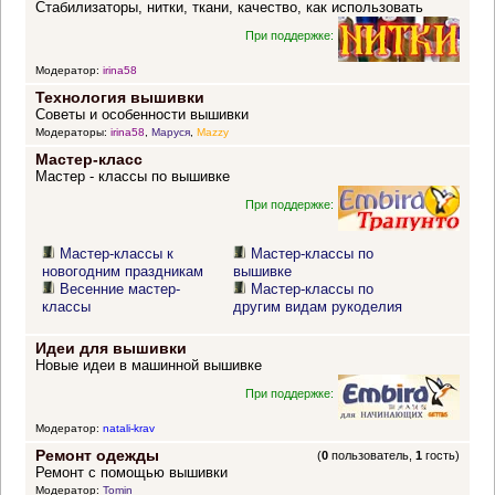
Стабилизаторы, нитки, ткани, качество, как использовать
При поддержке:
Модератор:
irina58
Технология вышивки
Советы и особенности вышивки
Модераторы:
irina58
,
Маруся
,
Mazzy
Мастер-класс
Мастер - классы по вышивке
При поддержке:
Мастер-классы к
Мастер-классы по
новогодним праздникам
вышивке
Весенние мастер-
Мастер-классы по
классы
другим видам рукоделия
Идеи для вышивки
Новые идеи в машинной вышивке
При поддержке:
Модератор:
natali-krav
Ремонт одежды
(
0
пользователь,
1
гость)
Ремонт с помощью вышивки
Модератор:
Tomin