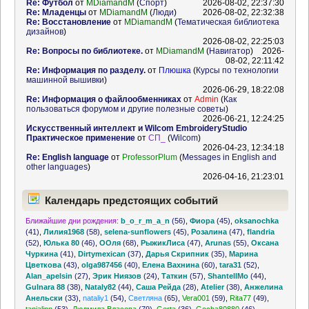
Re: Футбол
от
MDiamandM
(
Спорт
)
2026-08-02, 22:37:30
Re: Младенцы
от
MDiamandM
(
Люди
)
2026-08-02, 22:32:38
Re: Восстановление
от
MDiamandM
(
Тематическая библиотека
дизайнов
)
2026-08-02, 22:25:03
Re: Вопросы по библиотеке.
от
MDiamandM
(
Навигатор
)
2026-
08-02, 22:11:42
Re: Информация по разделу.
от
Плюшка
(
Курсы по технологии
машинной вышивки
)
2026-06-29, 18:22:08
Re: Информация о файлообменниках
от
Admin
(
Как
пользоваться форумом и другие полезные советы
)
2026-06-21, 12:24:25
Искусственный интеллект и Wilcom EmbroideryStudio
Практическое применение
от
СП_
(
Wilcom
)
2026-04-23, 12:34:18
Re: English language
от
ProfessorPlum
(
Messages in English and
other languages
)
2026-04-16, 21:23:01
Календарь предстоящих событий
Ближайшие дни рождения:
b_o_r_m_a_n
(56)
,
Фиора
(45)
,
oksanochka
(41)
,
Лилия1968
(58)
,
selena-sunflowers
(45)
,
Розалина
(47)
,
flandria
(52)
,
Юлька 80
(46)
,
ООля
(68)
,
РыжикЛиса
(47)
,
Arunas
(55)
,
Оксана
Чуркина
(41)
,
Dirtymexican
(37)
,
Дарья Скрипник
(35)
,
Марина
Цветкова
(43)
,
olga987456
(40)
,
Елена Вахнина
(60)
,
tara31
(52)
,
Alan_apelsin
(27)
,
Эрик Ниязов
(24)
,
Таткин
(57)
,
ShantellMo
(44)
,
Gulnara 88
(38)
,
Nataly82
(44)
,
Саша Рейда
(28)
,
Atelier
(38)
,
Анжелина
Анельски
(33)
,
nataliy1
(54)
,
Светляна
(65)
,
Vera001
(59)
,
Rita77
(49)
,