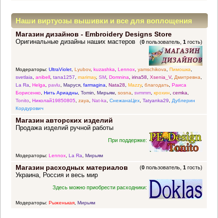
Наши виртуозы вышивки и все для воплощения
Магазин дизайнов - Embroidery Designs Store
прекрасных идей
Оригинальные дизайны наших мастеров
(
0
пользователь,
1
гость)
Модераторы:
UltraViolet
,
Lyubov
,
kuzashka
,
Lennox
,
yamschikova
,
Пимошка
,
svetlaia
,
anibell
,
tana1257
,
marimay
,
SM
,
Domnina
,
irina58
,
Xsenia_V
,
Дмитревна
,
La Ra
,
Helga
,
pavlu
,
Маруся
,
farmagina
,
Nata28
,
Mazzy
,
благодать
,
Раиса
Борисенко
,
Нить Ариадны
,
Tomin
,
Мирьям
,
sosna
,
svmmm
,
крохин
,
cemka
,
Tonito
,
Николай19850805
,
zaya
,
Nat-ka
,
СнежанаЦех
,
Tatyanka29
,
Дублерин
Кордурович
Магазин авторских изделий
Продажа изделий ручной работы
При поддержке:
Модераторы:
Lennox
,
La Ra
,
Мирьям
Магазин расходных материалов
(
0
пользователь,
1
гость)
Украина, Россия и весь мир
Здесь можно приобрести расходники:
Модераторы:
Рыженькая
,
Мирьям