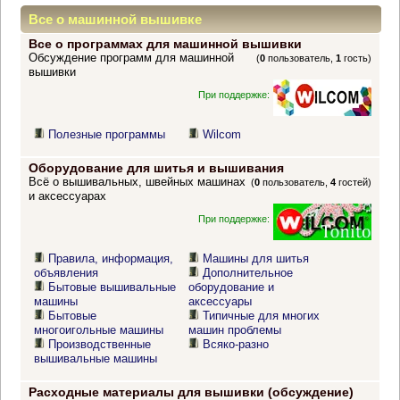
Все о машинной вышивке
Все о программах для машинной вышивки
Обсуждение программ для машинной
(
0
пользователь,
1
гость)
вышивки
При поддержке:
Полезные программы
Wilcom
Оборудование для шитья и вышивания
Всё о вышивальных, швейных машинах
(
0
пользователь,
4
гостей)
и аксессуарах
При поддержке:
Правила, информация,
Машины для шитья
объявления
Дополнительное
Бытовые вышивальные
оборудование и
машины
аксессуары
Бытовые
Типичные для многих
многоигольные машины
машин проблемы
Производственные
Всяко-разно
вышивальные машины
Расходные материалы для вышивки (обсуждение)