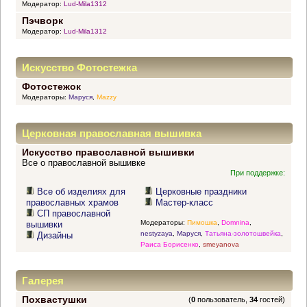
Модератор:
Lud-Mila1312
Пэчворк
Модератор:
Lud-Mila1312
Искусство Фотостежка
Фотостежок
Модераторы:
Маруся
,
Mazzy
Церковная православная вышивка
Искусство православной вышивки
Все о православной вышивке
При поддержке:
Все об изделиях для
Церковные праздники
православных храмов
Мастер-класс
СП православной
Модераторы:
Пимошка
,
Domnina
,
вышивки
nestyzaya
,
Маруся
,
Татьяна-золотошвейка
,
Дизайны
Раиса Борисенко
,
smeyanova
Галерея
Похвастушки
(
0
пользователь,
34
гостей)