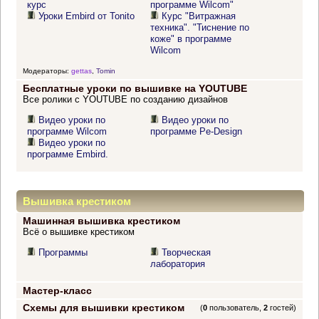
курс
программе Wilcom"
Уроки Embird от Tonito
Курс "Витражная
техника". "Тиснение по
коже" в программе
Wilcom
Модераторы:
gettas
,
Tomin
Бесплатные уроки по вышивке на YOUTUBE
Все ролики с YOUTUBE по созданию дизайнов
Видео уроки по
Видео уроки по
программе Wilcom
программе Pe-Design
Видео уроки по
программе Embird.
Вышивка крестиком
Машинная вышивка крестиком
Всё о вышивке крестиком
Программы
Творческая
лаборатория
Мастер-класс
Схемы для вышивки крестиком
(
0
пользователь,
2
гостей)