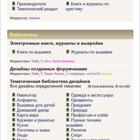
Производители
Книги и журналы по
Тематический раздел
крестику
Модератор:
помпон
Библиотека
Электронные книги, журналы и выкройки
Книги по вышивке
Журналы по вышивке
Модераторы:
Trefa_T
,
silica
,
Rusa Sovietica
Дизайны созданные форумчанами
Модераторы:
Trefa_T
,
Тиша
,
Xsenia_V
,
nestyzaya
,
шейла55
,
крохин
Тематическая библиотека дизайнов
Все дизайны определенной тематики
(
0
пользователь,
5
гостей)
Навигатор
Одежда и аксессуары
Алфавиты
Орнаменты
Вышивка для детей
Праздники
Домашний декор
Природа
Карта мира
Профессии и хобби
Кружево и ришелье
Разные техники
Кухня
вышивки
Логотипы и знаки
Религия
Люди
Спорт