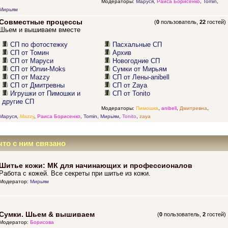
Модераторы:
Маруся
,
Раиса Борисенко
,
Tomin
,
Мирьям
Совместные процессы
(
0
пользователь,
22
гостей)
Шьем и вышиваем вместе
СП по фотостежку
Пасхальные СП
СП от Томин
Архив
СП от Маруси
Новогодние СП
СП от Юлии-Moks
Сумки от Мирьям
СП от Mazzy
СП от Лены-anibell
СП от Дмитревны
СП от Zaya
Игрушки от Пимошки и
СП от Tonito
другие СП
Модераторы:
Пимошка
,
anibell
,
Дмитревна
,
Маруся
,
Mazzy
,
Раиса Борисенко
,
Tomin
,
Мирьям
,
Tonito
,
zaya
что с ним связано
Шитье кожи: МК для начинающих и профессионалов
Работа с кожей. Все секреты при шитье из кожи.
Модератор:
Мирьям
Сумки. Шьем & вышиваем
(
0
пользователь,
2
гостей)
Модератор:
Борисова