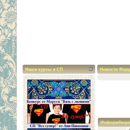
Наши курсы и СП
Новости Фор
Конкурс от Маруси "Вязь с лилиями"
Информбюро
СП "Все супер!" от Ани-Пимошки