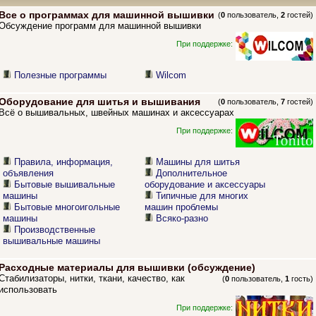
Все о программах для машинной вышивки
(
0
пользователь,
2
гостей)
Обсуждение программ для машинной вышивки
При поддержке:
Полезные программы
Wilcom
Оборудование для шитья и вышивания
(
0
пользователь,
7
гостей)
Всё о вышивальных, швейных машинах и аксессуарах
При поддержке:
Правила, информация,
Машины для шитья
объявления
Дополнительное
Бытовые вышивальные
оборудование и аксессуары
машины
Типичные для многих
Бытовые многоигольные
машин проблемы
машины
Всяко-разно
Производственные
вышивальные машины
Расходные материалы для вышивки (обсуждение)
Стабилизаторы, нитки, ткани, качество, как
(
0
пользователь,
1
гость)
использовать
При поддержке: