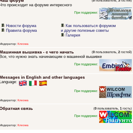
Наш форум
(
0
пользователь,
3
гостей)
Что происходит на форуме интересного
При поддержке:
Новости форума
Как пользоваться форумом
Правила форума
и другие полезные советы
Галерея
Модератор:
Клеома
Машинная вышивка - с чего начать
(
0
пользователь,
2
гостей)
Все, что нужно знать начинающим о машинной вышивке
При поддержке:
Messages in English and other languages
Language:
При поддержке:
Модератор:
Клеома
Обратная связь
(
0
пользователь,
1
гость)
При поддержке:
Модератор:
Клеома