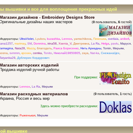
зы вышивки и все для воплощения прекрасных идей
Магазин дизайнов - Embroidery Designs Store
Оригинальные дизайны наших мастеров
(
0
пользователь,
6
гостей)
Модераторы:
UltraViolet
,
Lyubov
,
kuzashka
,
Lennox
,
yamschikova
,
Пимошка
,
svetlaia
,
anibell
,
tana1257
,
marimay
,
SM
,
Domnina
,
irina58
,
Xsenia_V
,
Дмитревна
,
La Ra
,
Helga
,
pavlu
,
Маруся
,
farmagina
,
Nata28
,
Mazzy
,
благодать
,
Раиса Борисенко
,
Нить Ариадны
,
Tomin
,
Мирьям
,
sosna
,
svmmm
,
крохин
,
cemka
,
Tonito
,
Николай19850805
,
zaya
,
Nat-ka
,
СнежанаЦех
,
Tatyanka29
,
Дублерин Кордурович
Магазин авторских изделий
Продажа изделий ручной работы
При поддержке:
Модераторы:
Lennox
,
La Ra
,
Мирьям
Магазин расходных материалов
(
0
пользователь,
1
гость)
Украина, Россия и весь мир
Здесь можно приобрести расходники:
Модераторы:
Рыженькая
,
Мирьям
ной вышивке