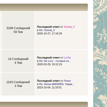
Последний ответ
от
Xsenia_V
3208 Сообщений
в
Re: Xsenia_V
59 Тем
2025-10-27, 17:16:29
Последний ответ
от
La Ra
16 Сообщений
в
Re: De Lory - готовые из...
4 Тем
2020-03-29, 19:12:19
Последний ответ
от
Рикки
1163 Сообщений
в
Re: Нитки MADEIRA. Украи...
3 Тем
2023-10-04, 11:16:51