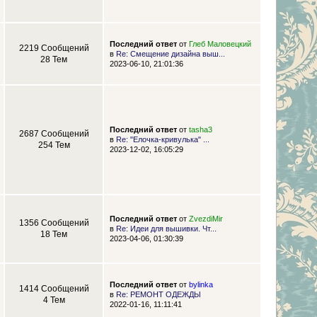
Последний ответ
от
Глеб Маловецкий
2219 Сообщений
в
Re: Смещение дизайна выш...
28 Тем
2023-06-10, 21:01:36
Последний ответ
от
tasha3
2687 Сообщений
в
Re: "Елочка-кривулька" ...
254 Тем
2023-12-02, 16:05:29
Последний ответ
от
ZvezdiMir
1356 Сообщений
в
Re: Идеи для вышивки. Чт...
18 Тем
2023-04-06, 01:30:39
Последний ответ
от
bylinka
1414 Сообщений
в
Re: РЕМОНТ ОДЕЖДЫ
4 Тем
2022-01-16, 11:11:41