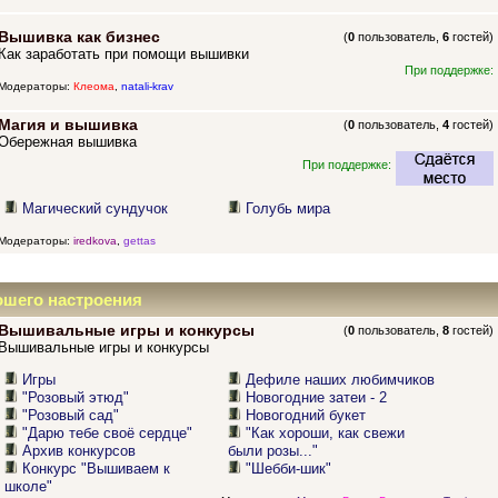
Вышивка как бизнес
(
0
пользователь,
6
гостей)
Как заработать при помощи вышивки
При поддержке:
Модераторы:
Клеома
,
natali-krav
Магия и вышивка
(
0
пользователь,
4
гостей)
Обережная вышивка
При поддержке:
Магический сундучок
Голубь мира
Модераторы:
iredkova
,
gettas
ошего настроения
Вышивальные игры и конкурсы
(
0
пользователь,
8
гостей)
Вышивальные игры и конкурсы
Игры
Дефиле наших любимчиков
"Розовый этюд"
Новогодние затеи - 2
"Розовый сад"
Новогодний букет
"Дарю тебе своё сердце"
"Как хороши, как свежи
Архив конкурсов
были розы..."
Конкурс "Вышиваем к
"Шебби-шик"
школе"