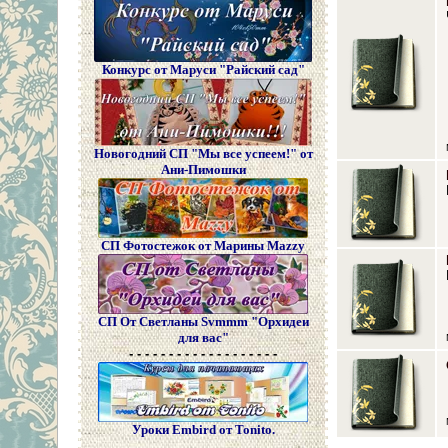
Конкурс от Маруси "Райский сад"
Новогодний СП "Мы все успеем!" от
Ани-Пимошки
СП Фотостежок от Марины Mazzy
СП От Светланы Svmmm "Орхидеи
для вас"
- - - - - - - - - - - - - - - - - - -
Уроки Embird от Tonito.