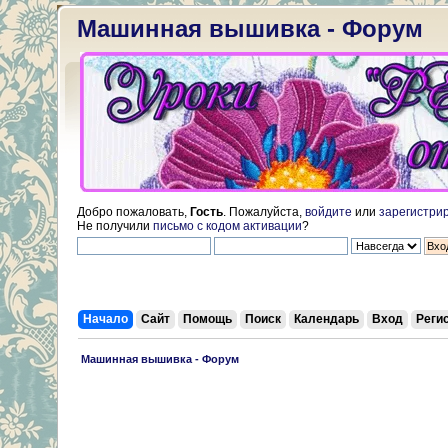
Машинная вышивка - Форум
Добро пожаловать,
Гость
. Пожалуйста,
войдите
или
зарегистри
Не получили
письмо с кодом активации
?
Начало
Сайт
Помощь
Поиск
Календарь
Вход
Реги
 Машинная вышивка - Форум