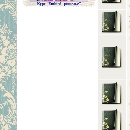
Курс "Embird - ришелье"