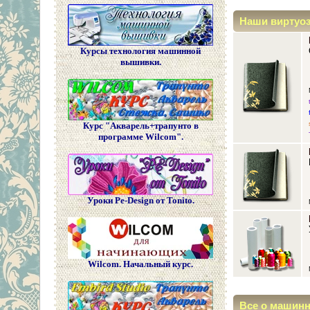
Наши виртуо
Курсы технология машинной
вышивки.
Курс "Акварель+трапунто в
программе Wilcom".
Уроки Pe-Design от Tonito.
Wilcom. Начальный курс.
Все о машин