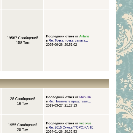
Последний ответ
от
Antaris
19587 Сообщений
в
Re: Точка, точка, запята...
158 Тем
2025-06-28, 20:51:02
Последний ответ
от
Мирьям
28 Сообщений
в
Re: Позвольте представит...
16 Тем
2019-03-27, 21:27:13
Последний ответ
от
vectivus
1955 Сообщений
в
Re: 2015 Сумка "ГОРОЖАНК...
20 Тем
2024-01-26, 20:32:53