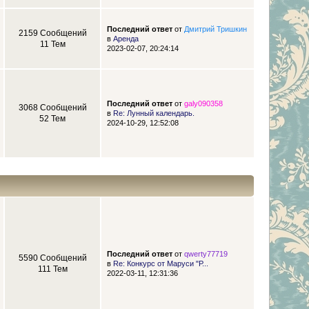
Последний ответ
от
Дмитрий Тришкин
2159 Сообщений
в
Аренда
11 Тем
2023-02-07, 20:24:14
Последний ответ
от
galy090358
3068 Сообщений
в
Re: Лунный календарь.
52 Тем
2024-10-29, 12:52:08
Последний ответ
от
qwerty77719
5590 Сообщений
в
Re: Конкурс от Маруси "Р...
111 Тем
2022-03-11, 12:31:36