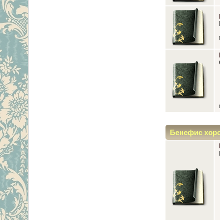
Бенефис хор