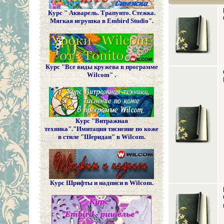
Курс " Акварель. Трапунто. Стежка.
Мягкая игрушка в Embird Studio".
Курс "Все виды кружева в программе
Wilcom" .
Курс "Витражная
техника"."Имитация тиснение по коже
в стиле "Шеридан" в Wilcom.
Курс Шрифты и надписи в Wilcom.