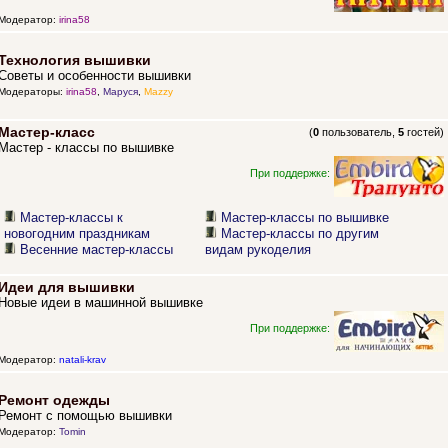
Модератор:
irina58
Технология вышивки
Советы и особенности вышивки
Модераторы:
irina58
,
Маруся
,
Mazzy
Мастер-класс
(
0
пользователь,
5
гостей)
Мастер - классы по вышивке
При поддержке:
Мастер-классы к
Мастер-классы по вышивке
новогодним праздникам
Мастер-классы по другим
Весенние мастер-классы
видам рукоделия
Идеи для вышивки
Новые идеи в машинной вышивке
При поддержке:
Модератор:
natali-krav
Ремонт одежды
Ремонт с помощью вышивки
Модератор:
Tomin