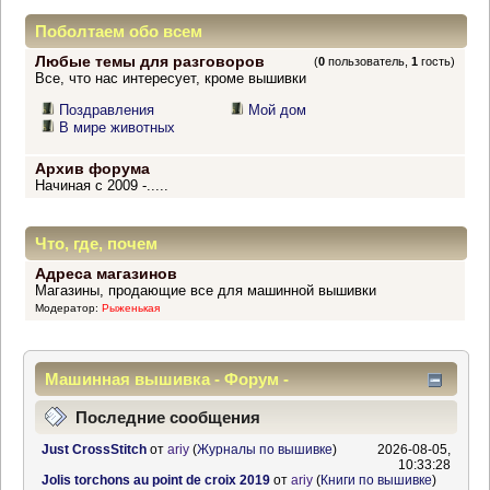
Поболтаем обо всем
Любые темы для разговоров
(
0
пользователь,
1
гость)
Все, что нас интересует, кроме вышивки
Поздравления
Мой дом
В мире животных
Архив форума
Начиная с 2009 -.....
Что, где, почем
Адреса магазинов
Магазины, продающие все для машинной вышивки
Модератор:
Рыженькая
Машинная вышивка - Форум -
Информационный центр
Последние сообщения
Just CrossStitch
от
ariy
(
Журналы по вышивке
)
2026-08-05,
10:33:28
Jolis torchons au point de croix 2019
от
ariy
(
Книги по вышивке
)