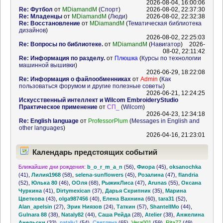
2026-08-04, 16:00:06
Re: Футбол
от
MDiamandM
(
Спорт
)
2026-08-02, 22:37:30
Re: Младенцы
от
MDiamandM
(
Люди
)
2026-08-02, 22:32:38
Re: Восстановление
от
MDiamandM
(
Тематическая библиотека
дизайнов
)
2026-08-02, 22:25:03
Re: Вопросы по библиотеке.
от
MDiamandM
(
Навигатор
)
2026-
08-02, 22:11:42
Re: Информация по разделу.
от
Плюшка
(
Курсы по технологии
машинной вышивки
)
2026-06-29, 18:22:08
Re: Информация о файлообменниках
от
Admin
(
Как
пользоваться форумом и другие полезные советы
)
2026-06-21, 12:24:25
Искусственный интеллект и Wilcom EmbroideryStudio
Практическое применение
от
СП_
(
Wilcom
)
2026-04-23, 12:34:18
Re: English language
от
ProfessorPlum
(
Messages in English and
other languages
)
2026-04-16, 21:23:01
Календарь предстоящих событий
Ближайшие дни рождения:
b_o_r_m_a_n
(56)
,
Фиора
(45)
,
oksanochka
(41)
,
Лилия1968
(58)
,
selena-sunflowers
(45)
,
Розалина
(47)
,
flandria
(52)
,
Юлька 80
(46)
,
ООля
(68)
,
РыжикЛиса
(47)
,
Arunas
(55)
,
Оксана
Чуркина
(41)
,
Dirtymexican
(37)
,
Дарья Скрипник
(35)
,
Марина
Цветкова
(43)
,
olga987456
(40)
,
Елена Вахнина
(60)
,
tara31
(52)
,
Alan_apelsin
(27)
,
Эрик Ниязов
(24)
,
Таткин
(57)
,
ShantellMo
(44)
,
Gulnara 88
(38)
,
Nataly82
(44)
,
Саша Рейда
(28)
,
Atelier
(38)
,
Анжелина
Анельски
(33)
,
nataliy1
(54)
,
Светляна
(65)
,
Vera001
(59)
,
Rita77
(49)
,