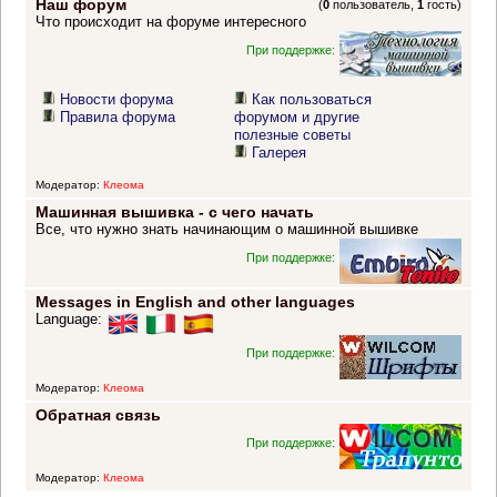
Наш форум
(
0
пользователь,
1
гость)
Что происходит на форуме интересного
При поддержке:
Новости форума
Как пользоваться
Правила форума
форумом и другие
полезные советы
Галерея
Модератор:
Клеома
Машинная вышивка - с чего начать
Все, что нужно знать начинающим о машинной вышивке
При поддержке:
Messages in English and other languages
Language:
При поддержке:
Модератор:
Клеома
Обратная связь
При поддержке:
Модератор:
Клеома