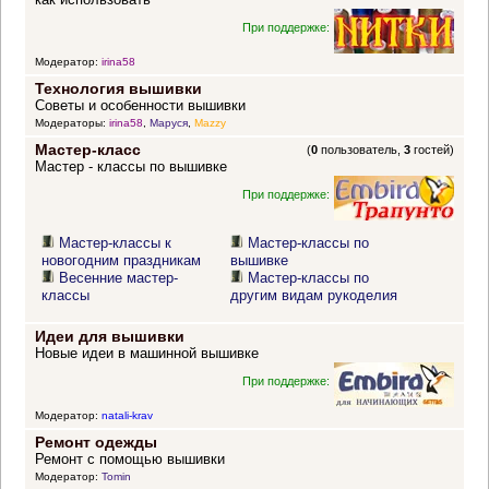
При поддержке:
Модератор:
irina58
Технология вышивки
Советы и особенности вышивки
Модераторы:
irina58
,
Маруся
,
Mazzy
Мастер-класс
(
0
пользователь,
3
гостей)
Мастер - классы по вышивке
При поддержке:
Мастер-классы к
Мастер-классы по
новогодним праздникам
вышивке
Весенние мастер-
Мастер-классы по
классы
другим видам рукоделия
Идеи для вышивки
Новые идеи в машинной вышивке
При поддержке:
Модератор:
natali-krav
Ремонт одежды
Ремонт с помощью вышивки
Модератор:
Tomin