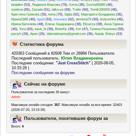
tanjalinn
(53)
,
Людмила Власова
(79)
,
Gerta
(36)
,
Gocha80880
(46)
,
sanlena
(65)
,
Zasada
(51)
,
talka-ya
(69)
,
Trafer
(60)
,
Tomik300000
(46)
,
Кристина Громова
(35)
,
toma
(70)
,
Sigita
(52)
,
Маргарита Бондарева
(36)
,
Ирина1986
(40)
,
tigadi
(53)
,
Альмира
(62)
,
demena76
(50)
,
leolyushka
(46)
,
Ирина Киселева
(48)
,
Елена Зацарицина
(38)
,
Elizazza
(38)
,
Анна Гарина
(40)
,
Yura
(63)
,
ваня_N
(39)
,
BrianKic
(39)
,
trer
(47)
,
Галина Разумова
(58)
,
pactyh
(29)
,
Ария
(25)
,
Valeriatimarina@gmail.com
(36)
,
Nataly Shteyn
(53)
Статистика форума
420363 Сообщений в 82608 Тем от 28984 Пользователи.
Последний пользователь:
Юлия Владимировна
Последнее сообщение:
"
Just CrossStitch
"
( 2026-08-05,
10:33:28 )
Последние сообщения на форуме.
Сейчас на форуме
Пользователи за последние 30 минут:
Admin
Максимум онлайн сегодня:
357
. Максимум онлайн за все время: 32403
(2026-07-20, 13:15:30)
Пользователи, посетившие форум за
Всего:
4
последние 24 часа