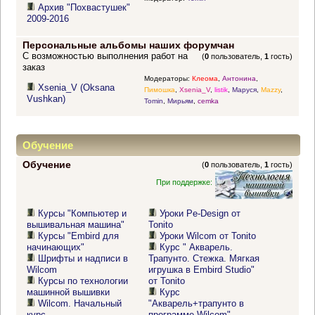
Архив "Похвастушек"
2009-2016
Персональные альбомы наших форумчан
С возможностью выполнения работ на
(
0
пользователь,
1
гость)
заказ
Модераторы:
Клеома
,
Антонина
,
Xsenia_V (Oksana
Пимошка
,
Xsenia_V
,
listik
,
Маруся
,
Mazzy
,
Vushkan)
Tomin
,
Мирьям
,
cemka
Обучение
Обучение
(
0
пользователь,
1
гость)
При поддержке:
Курсы "Компьютер и
Уроки Pe-Design от
вышивальная машина"
Tonito
Курсы "Embird для
Уроки Wilcom от Tonito
начинающих"
Курс " Акварель.
Шрифты и надписи в
Трапунто. Стежка. Мягкая
Wilcom
игрушка в Embird Studio"
Курсы по технологии
от Tonito
машинной вышивки
Курс
Wilcom. Начальный
"Акварель+трапунто в
курс
программе Wilcom"