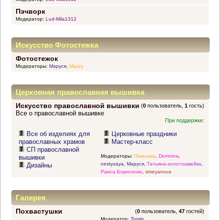
Пэчворк
Модератор:
Lud-Mila1312
Искусство Фотостежка
Фотостежок
Модераторы:
Маруся
,
Mazzy
Церковная православная вышивка
Искусство православной вышивки
(
0
пользователь,
1
гость)
Все о православной вышивке
При поддержке:
Все об изделиях для
Церковные праздники
православных храмов
Мастер-класс
СП православной
Модераторы:
Пимошка
,
Domnina
,
вышивки
nestyzaya
,
Маруся
,
Татьяна-золотошвейка
,
Дизайны
Раиса Борисенко
,
smeyanova
Галерея
Похвастушки
(
0
пользователь,
47
гостей)
Модератор:
Tomin