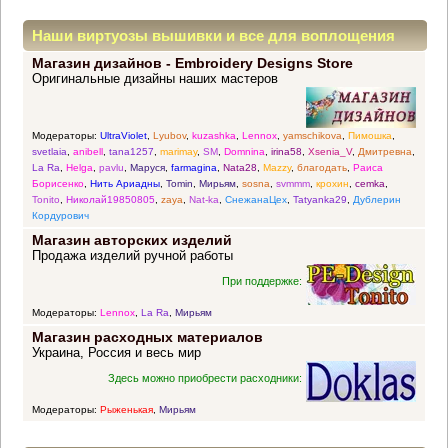
Наши виртуозы вышивки и все для воплощения
Магазин дизайнов - Embroidery Designs Store
прекрасных идей
Оригинальные дизайны наших мастеров
Модераторы:
UltraViolet
,
Lyubov
,
kuzashka
,
Lennox
,
yamschikova
,
Пимошка
,
svetlaia
,
anibell
,
tana1257
,
marimay
,
SM
,
Domnina
,
irina58
,
Xsenia_V
,
Дмитревна
,
La Ra
,
Helga
,
pavlu
,
Маруся
,
farmagina
,
Nata28
,
Mazzy
,
благодать
,
Раиса
Борисенко
,
Нить Ариадны
,
Tomin
,
Мирьям
,
sosna
,
svmmm
,
крохин
,
cemka
,
Tonito
,
Николай19850805
,
zaya
,
Nat-ka
,
СнежанаЦех
,
Tatyanka29
,
Дублерин
Кордурович
Магазин авторских изделий
Продажа изделий ручной работы
При поддержке:
Модераторы:
Lennox
,
La Ra
,
Мирьям
Магазин расходных материалов
Украина, Россия и весь мир
Здесь можно приобрести расходники:
Модераторы:
Рыженькая
,
Мирьям