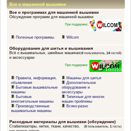
Все о машинной вышивке
Все о программах для машинной вышивки
Обсуждение программ для машинной вышивки
При поддержке:
Полезные программы
Wilcom
Оборудование для шитья и вышивания
Всё о вышивальных, швейных машинах
(
0
пользователь,
14
гостей)
и аксессуарах
При поддержке:
Правила, информация,
Машины для шитья
объявления
Дополнительное
Бытовые вышивальные
оборудование и
машины
аксессуары
Бытовые
Типичные для многих
многоигольные машины
машин проблемы
Производственные
Всяко-разно
вышивальные машины
Расходные материалы для вышивки (обсуждение)
Стабилизаторы, нитки, ткани, качество,
(
0
пользователь,
1
гость)
как использовать