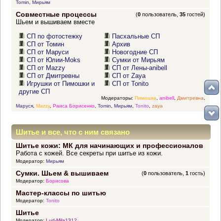
Tomin
,
Мирьям
Совместные процессы
(
0
пользователь,
35
гостей)
Шьем и вышиваем вместе
СП по фотостежку
Пасхальные СП
СП от Томин
Архив
СП от Маруси
Новогодние СП
СП от Юлии-Moks
Сумки от Мирьям
СП от Mazzy
СП от Лены-anibell
СП от Дмитревны
СП от Zaya
Игрушки от Пимошки и
СП от Tonito
другие СП
Модераторы:
Пимошка
,
anibell
,
Дмитревна
,
Маруся
,
Mazzy
,
Раиса Борисенко
,
Tomin
,
Мирьям
,
Tonito
,
zaya
Шитье и все, что с ним связано
Шитье кожи: МК для начинающих и профессионалов
Работа с кожей. Все секреты при шитье из кожи.
Модератор:
Мирьям
Сумки. Шьем & вышиваем
(
0
пользователь,
1
гость)
Модератор:
Борисова
Мастер-классы по шитью
Модератор:
Tonito
Шитье
Модератор:
Lud-Mila1312