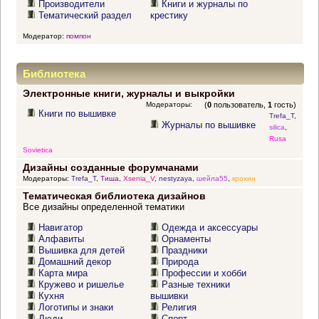
Производители
Книги и журналы по
Тематический раздел
крестику
Модератор:
помпон
Библиотека
Электронные книги, журналы и выкройки
Модераторы:
(
0
пользователь,
1
гость)
Книги по вышивке
Trefa_T
,
Журналы по вышивке
silica
,
Rusa
Sovietica
Дизайны созданные форумчанами
Модераторы:
Trefa_T
,
Тиша
,
Xsenia_V
,
nestyzaya
,
шейла55
,
крохин
Тематическая библиотека дизайнов
Все дизайны определенной тематики
Навигатор
Одежда и аксессуары
Алфавиты
Орнаменты
Вышивка для детей
Праздники
Домашний декор
Природа
Карта мира
Профессии и хобби
Кружево и ришелье
Разные техники
Кухня
вышивки
Логотипы и знаки
Религия
Люди
Спорт