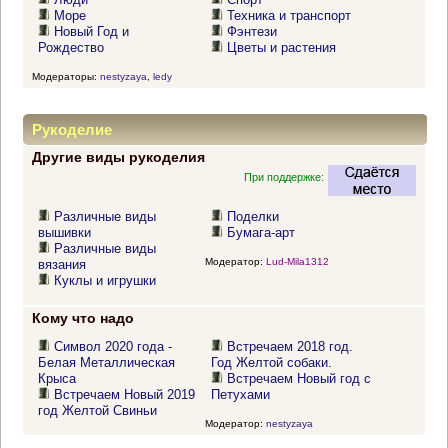
Море
Техника и транспорт
Новый Год и
Фэнтези
Рождество
Цветы и растения
Модераторы:
nestyzaya
,
ledy
Рукоделие
Другие виды рукоделия
При поддержке:
Различные виды
Поделки
вышивки
Бумага-арт
Различные виды
Модератор:
Lud-Mila1312
вязания
Куклы и игрушки
Кому что надо
Символ 2020 года -
Встречаем 2018 год.
Белая Металлическая
Год Желтой собаки.
Крыса
Встречаем Новый год с
Встречаем Новый 2019
Петухами
год Желтой Свиньи
Модератор:
nestyzaya