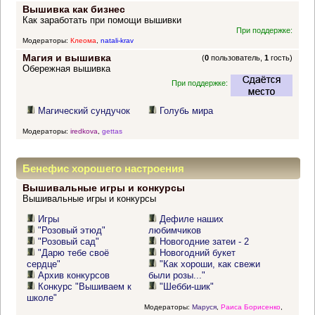
Вышивка как бизнес
Как заработать при помощи вышивки
При поддержке:
Модераторы:
Клеома
,
natali-krav
Магия и вышивка
(
0
пользователь,
1
гость)
Обережная вышивка
При поддержке:
Магический сундучок
Голубь мира
Модераторы:
iredkova
,
gettas
Бенефис хорошего настроения
Вышивальные игры и конкурсы
Вышивальные игры и конкурсы
Игры
Дефиле наших
"Розовый этюд"
любимчиков
"Розовый сад"
Новогодние затеи - 2
"Дарю тебе своё
Новогодний букет
сердце"
"Как хороши, как свежи
Архив конкурсов
были розы..."
Конкурс "Вышиваем к
"Шебби-шик"
школе"
Модераторы:
Маруся
,
Раиса Борисенко
,