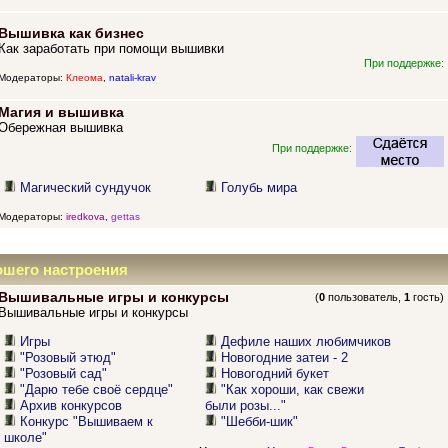
Вышивка как бизнес
Как заработать при помощи вышивки
При поддержке:
Модераторы:
Клеома
,
natali-krav
Магия и вышивка
Обережная вышивка
При поддержке:
Магический сундучок
Голубь мира
Модераторы:
iredkova
,
gettas
ошего настроения
Вышивальные игры и конкурсы
(
0
пользователь,
1
гость)
Вышивальные игры и конкурсы
Игры
Дефиле наших любимчиков
"Розовый этюд"
Новогодние затеи - 2
"Розовый сад"
Новогодний букет
"Дарю тебе своё сердце"
"Как хороши, как свежи
Архив конкурсов
были розы..."
Конкурс "Вышиваем к
"Шебби-шик"
школе"