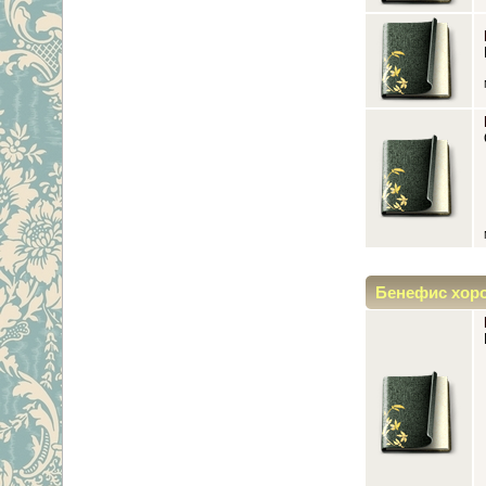
Бенефис хор