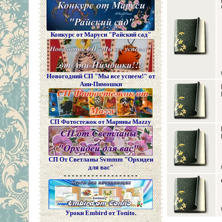
Конкурс от Маруси "Райский сад"
Новогодний СП "Мы все успеем!" от
Ани-Пимошки
СП Фотостежок от Марины Mazzy
СП От Светланы Svmmm "Орхидеи
для вас"
- - - - - - - - - - - - - - - - - - -
Уроки Embird от Tonito.