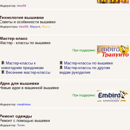
Модератор:
irina58
Технология вышивки
Советы и особенности вышивки
Модераторы:
irina58
,
Маруся
,
Mazzy
Мастер-класс
Мастер - классы по вышивке
При поддержке:
Мастер-классы к
Мастер-классы по вышивке
новогодним праздникам
Мастер-классы по другим
Весенние мастер-классы
видам рукоделия
Идеи для вышивки
Новые идеи в машинной вышивке
При поддержке:
Модератор:
natali-krav
Ремонт одежды
Ремонт с помощью вышивки
Модератор:
Tomin