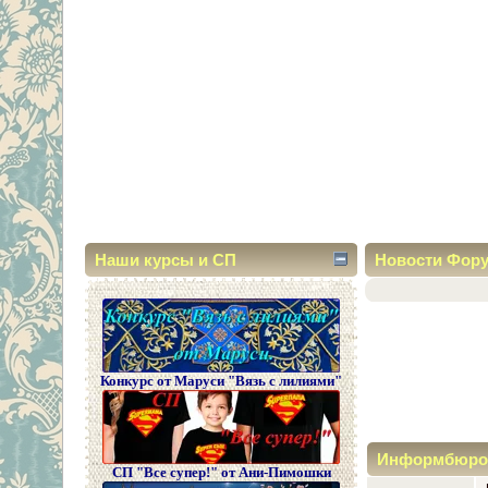
Наши курсы и СП
Новости Фор
Конкурс от Маруси "Вязь с лилиями"
Информбюро
СП "Все супер!" от Ани-Пимошки