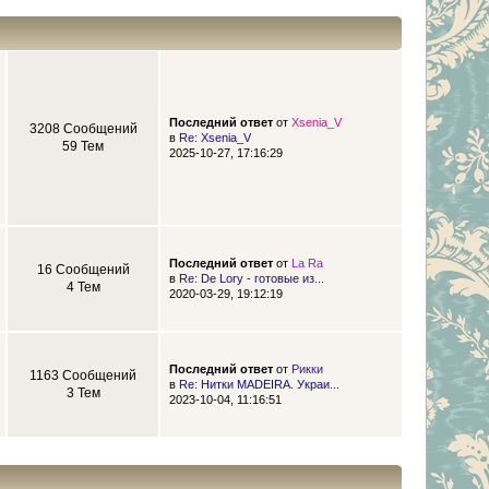
Последний ответ
от
Xsenia_V
3208 Сообщений
в
Re: Xsenia_V
59 Тем
2025-10-27, 17:16:29
Последний ответ
от
La Ra
16 Сообщений
в
Re: De Lory - готовые из...
4 Тем
2020-03-29, 19:12:19
Последний ответ
от
Рикки
1163 Сообщений
в
Re: Нитки MADEIRA. Украи...
3 Тем
2023-10-04, 11:16:51