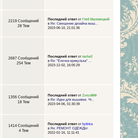
Последний ответ
от
Глеб Маловецкий
2219 Сообщений
в
Re: Смещение дизайна выш...
28 Тем
2023-06-10, 21:01:36
Последний ответ
от
tasha3
2687 Сообщений
в
Re: "Елочка-кривулька" ...
254 Тем
2023-12-02, 16:05:29
Последний ответ
от
ZvezdiMir
1356 Сообщений
в
Re: Идеи для вышивки. Чт...
18 Тем
2023-04-06, 01:30:39
Последний ответ
от
bylinka
1414 Сообщений
в
Re: РЕМОНТ ОДЕЖДЫ
4 Тем
2022-01-16, 11:11:41