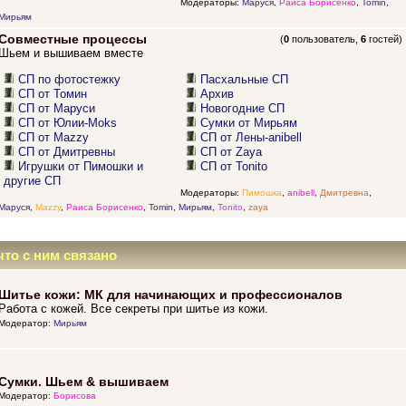
Модераторы:
Маруся
,
Раиса Борисенко
,
Tomin
,
Мирьям
Совместные процессы
(
0
пользователь,
6
гостей)
Шьем и вышиваем вместе
СП по фотостежку
Пасхальные СП
СП от Томин
Архив
СП от Маруси
Новогодние СП
СП от Юлии-Moks
Сумки от Мирьям
СП от Mazzy
СП от Лены-anibell
СП от Дмитревны
СП от Zaya
Игрушки от Пимошки и
СП от Tonito
другие СП
Модераторы:
Пимошка
,
anibell
,
Дмитревна
,
Маруся
,
Mazzy
,
Раиса Борисенко
,
Tomin
,
Мирьям
,
Tonito
,
zaya
что с ним связано
Шитье кожи: МК для начинающих и профессионалов
Работа с кожей. Все секреты при шитье из кожи.
Модератор:
Мирьям
Сумки. Шьем & вышиваем
Модератор:
Борисова