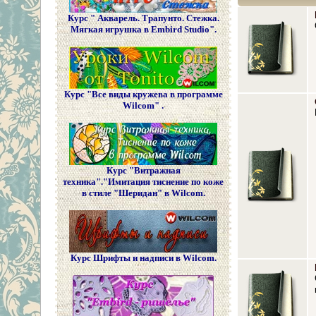
Курс " Акварель. Трапунто. Стежка.
Мягкая игрушка в Embird Studio".
Курс "Все виды кружева в программе
Wilcom" .
Курс "Витражная
техника"."Имитация тиснение по коже
в стиле "Шеридан" в Wilcom.
Курс Шрифты и надписи в Wilcom.