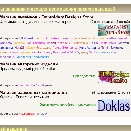
зы вышивки и все для воплощения прекрасных идей
Магазин дизайнов - Embroidery Designs Store
Оригинальные дизайны наших мастеров
(
0
пользователь,
4
гостей)
Модераторы:
UltraViolet
,
Lyubov
,
kuzashka
,
Lennox
,
yamschikova
,
Пимошка
,
svetlaia
,
anibell
,
tana1257
,
marimay
,
SM
,
Domnina
,
irina58
,
Xsenia_V
,
Дмитревна
,
La Ra
,
Helga
,
pavlu
,
Маруся
,
farmagina
,
Nata28
,
Mazzy
,
благодать
,
Раиса Борисенко
,
Нить Ариадны
,
Tomin
,
Мирьям
,
sosna
,
svmmm
,
крохин
,
cemka
,
Tonito
,
Николай19850805
,
zaya
,
Nat-ka
,
СнежанаЦех
,
Tatyanka29
,
Дублерин Кордурович
Магазин авторских изделий
Продажа изделий ручной работы
При поддержке:
Модераторы:
Lennox
,
La Ra
,
Мирьям
Магазин расходных материалов
(
0
пользователь,
1
гость)
Украина, Россия и весь мир
Здесь можно приобрести расходники:
Модераторы:
Рыженькая
,
Мирьям
ной вышивке