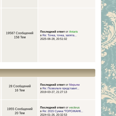
Последний ответ
от
Antaris
19587 Сообщений
в
Re: Точка, точка, запята...
158 Тем
2025-06-28, 20:51:02
Последний ответ
от
Мирьям
28 Сообщений
в
Re: Позвольте представит...
16 Тем
2019-03-27, 21:27:13
Последний ответ
от
vectivus
1955 Сообщений
в
Re: 2015 Сумка "ГОРОЖАНК...
20 Тем
2024-01-26, 20:32:53