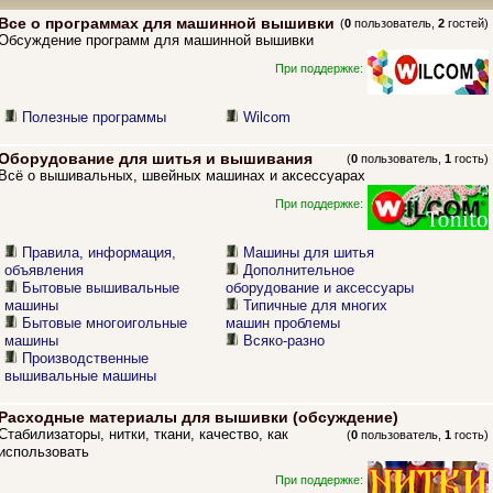
Все о программах для машинной вышивки
(
0
пользователь,
2
гостей)
Обсуждение программ для машинной вышивки
При поддержке:
Полезные программы
Wilcom
Оборудование для шитья и вышивания
(
0
пользователь,
1
гость)
Всё о вышивальных, швейных машинах и аксессуарах
При поддержке:
Правила, информация,
Машины для шитья
объявления
Дополнительное
Бытовые вышивальные
оборудование и аксессуары
машины
Типичные для многих
Бытовые многоигольные
машин проблемы
машины
Всяко-разно
Производственные
вышивальные машины
Расходные материалы для вышивки (обсуждение)
Стабилизаторы, нитки, ткани, качество, как
(
0
пользователь,
1
гость)
использовать
При поддержке: