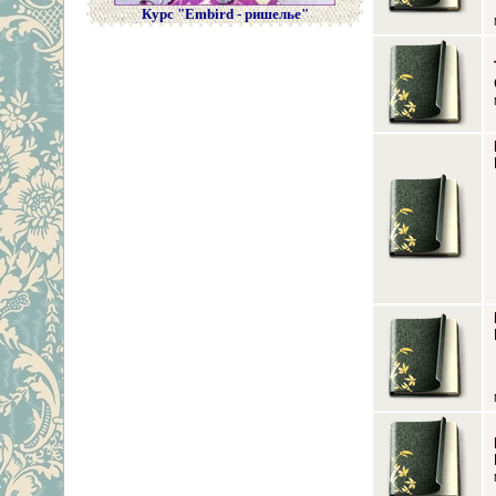
Курс "Embird - ришелье"