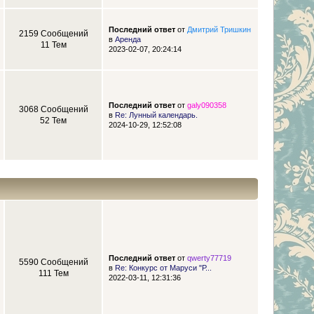
Последний ответ
от
Дмитрий Тришкин
2159 Сообщений
в
Аренда
11 Тем
2023-02-07, 20:24:14
Последний ответ
от
galy090358
3068 Сообщений
в
Re: Лунный календарь.
52 Тем
2024-10-29, 12:52:08
Последний ответ
от
qwerty77719
5590 Сообщений
в
Re: Конкурс от Маруси "Р...
111 Тем
2022-03-11, 12:31:36