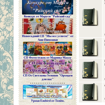
Конкурс от Маруси "Райский сад"
Новогодний СП "Мы все успеем!" от
Ани-Пимошки
СП Фотостежок от Марины Mazzy
СП От Светланы Svmmm "Орхидеи
для вас"
- - - - - - - - - - - - - - - - - - -
Уроки Embird от Tonito.