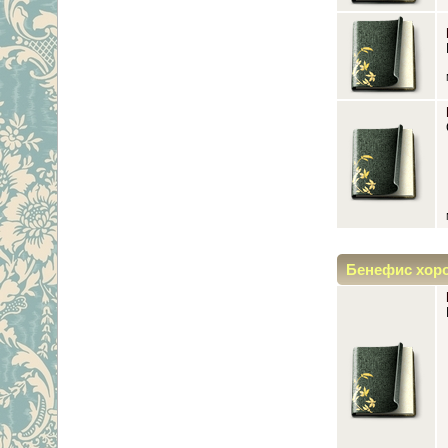
Бенефис хор