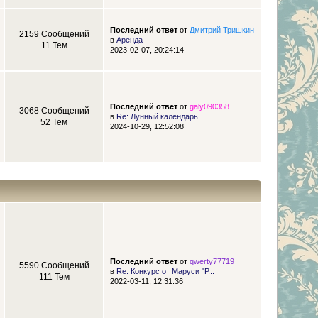
Последний ответ
от
Дмитрий Тришкин
2159 Сообщений
в
Аренда
11 Тем
2023-02-07, 20:24:14
Последний ответ
от
galy090358
3068 Сообщений
в
Re: Лунный календарь.
52 Тем
2024-10-29, 12:52:08
Последний ответ
от
qwerty77719
5590 Сообщений
в
Re: Конкурс от Маруси "Р...
111 Тем
2022-03-11, 12:31:36