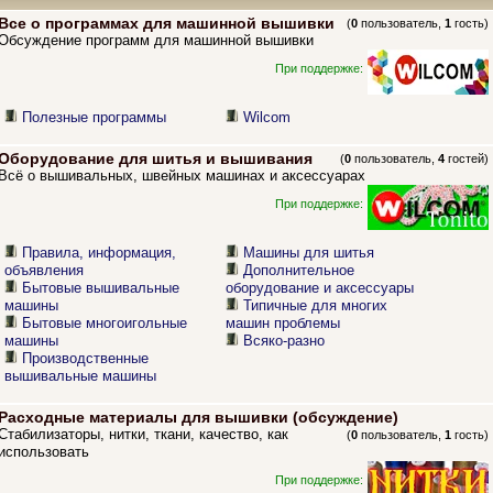
Все о программах для машинной вышивки
(
0
пользователь,
1
гость)
Обсуждение программ для машинной вышивки
При поддержке:
Полезные программы
Wilcom
Оборудование для шитья и вышивания
(
0
пользователь,
4
гостей)
Всё о вышивальных, швейных машинах и аксессуарах
При поддержке:
Правила, информация,
Машины для шитья
объявления
Дополнительное
Бытовые вышивальные
оборудование и аксессуары
машины
Типичные для многих
Бытовые многоигольные
машин проблемы
машины
Всяко-разно
Производственные
вышивальные машины
Расходные материалы для вышивки (обсуждение)
Стабилизаторы, нитки, ткани, качество, как
(
0
пользователь,
1
гость)
использовать
При поддержке: