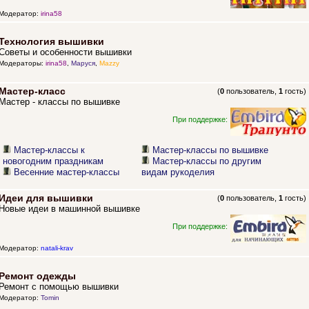
Модератор:
irina58
Технология вышивки
Советы и особенности вышивки
Модераторы:
irina58
,
Маруся
,
Mazzy
Мастер-класс
(
0
пользователь,
1
гость)
Мастер - классы по вышивке
При поддержке:
Мастер-классы к
Мастер-классы по вышивке
новогодним праздникам
Мастер-классы по другим
Весенние мастер-классы
видам рукоделия
Идеи для вышивки
(
0
пользователь,
1
гость)
Новые идеи в машинной вышивке
При поддержке:
Модератор:
natali-krav
Ремонт одежды
Ремонт с помощью вышивки
Модератор:
Tomin