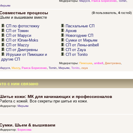
Модераторы:
Маруся
,
Раиса Борисенко
,
Tomin
,
Мирьям
Совместные процессы
(
0
пользователь,
4
гостей)
Шьем и вышиваем вместе
СП по фотостежку
Пасхальные СП
СП от Томин
Архив
СП от Маруси
Новогодние СП
СП от Юлии-Moks
Сумки от Мирьям
СП от Mazzy
СП от Лены-anibell
СП от Дмитревны
СП от Zaya
Игрушки от Пимошки и
СП от Tonito
другие СП
Модераторы:
Пимошка
,
anibell
,
Дмитревна
,
Маруся
,
Mazzy
,
Раиса Борисенко
,
Tomin
,
Мирьям
,
Tonito
,
zaya
что с ним связано
Шитье кожи: МК для начинающих и профессионалов
Работа с кожей. Все секреты при шитье из кожи.
Модератор:
Мирьям
Сумки. Шьем & вышиваем
Модератор:
Борисова