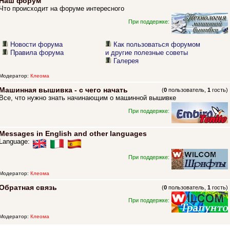
Наш форум
Что происходит на форуме интересного
При поддержке:
Новости форума
Как пользоваться форумом
Правила форума
и другие полезные советы
Галерея
Модератор:
Клеома
Машинная вышивка - с чего начать
(
0
пользователь,
1
гость)
Все, что нужно знать начинающим о машинной вышивке
При поддержке:
Messages in English and other languages
Language:
При поддержке:
Модератор:
Клеома
Обратная связь
(
0
пользователь,
1
гость)
При поддержке:
Модератор:
Клеома