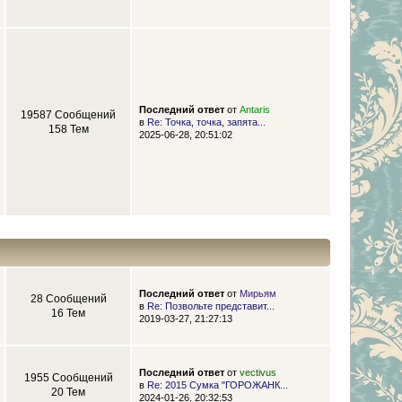
Последний ответ
от
Antaris
19587 Сообщений
в
Re: Точка, точка, запята...
158 Тем
2025-06-28, 20:51:02
Последний ответ
от
Мирьям
28 Сообщений
в
Re: Позвольте представит...
16 Тем
2019-03-27, 21:27:13
Последний ответ
от
vectivus
1955 Сообщений
в
Re: 2015 Сумка "ГОРОЖАНК...
20 Тем
2024-01-26, 20:32:53