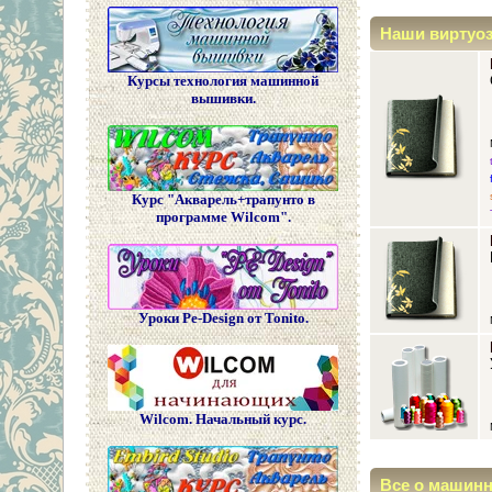
Наши виртуо
Курсы технология машинной
вышивки.
Курс "Акварель+трапунто в
программе Wilcom".
Уроки Pe-Design от Tonito.
Wilcom. Начальный курс.
Все о машин