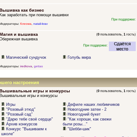
Вышивка как бизнес
Как заработать при помощи вышивки
При поддержке:
Модераторы:
Клеома
,
natali-krav
Магия и вышивка
(
0
пользователь,
1
гость)
Обережная вышивка
При поддержке:
Магический сундучок
Голубь мира
Модераторы:
iredkova
,
gettas
ошего настроения
Вышивальные игры и конкурсы
(
0
пользователь,
1
гость)
Вышивальные игры и конкурсы
Игры
Дефиле наших любимчиков
"Розовый этюд"
Новогодние затеи - 2
"Розовый сад"
Новогодний букет
"Дарю тебе своё сердце"
"Как хороши, как свежи
Архив конкурсов
были розы..."
Конкурс "Вышиваем к
"Шебби-шик"
школе"