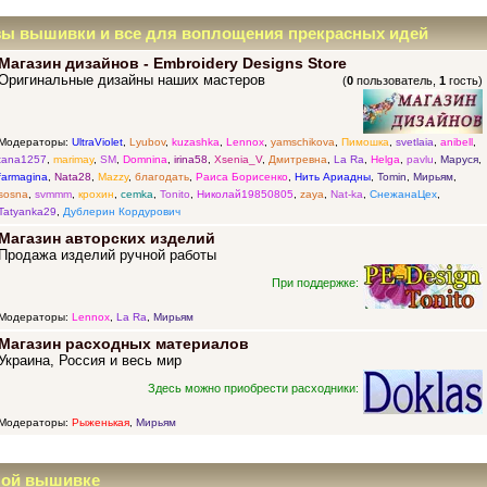
зы вышивки и все для воплощения прекрасных идей
Магазин дизайнов - Embroidery Designs Store
Оригинальные дизайны наших мастеров
(
0
пользователь,
1
гость)
Модераторы:
UltraViolet
,
Lyubov
,
kuzashka
,
Lennox
,
yamschikova
,
Пимошка
,
svetlaia
,
anibell
,
tana1257
,
marimay
,
SM
,
Domnina
,
irina58
,
Xsenia_V
,
Дмитревна
,
La Ra
,
Helga
,
pavlu
,
Маруся
,
farmagina
,
Nata28
,
Mazzy
,
благодать
,
Раиса Борисенко
,
Нить Ариадны
,
Tomin
,
Мирьям
,
sosna
,
svmmm
,
крохин
,
cemka
,
Tonito
,
Николай19850805
,
zaya
,
Nat-ka
,
СнежанаЦех
,
Tatyanka29
,
Дублерин Кордурович
Магазин авторских изделий
Продажа изделий ручной работы
При поддержке:
Модераторы:
Lennox
,
La Ra
,
Мирьям
Магазин расходных материалов
Украина, Россия и весь мир
Здесь можно приобрести расходники:
Модераторы:
Рыженькая
,
Мирьям
ной вышивке