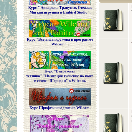
Курс " Акварель. Трапунто. Стежка.
Мягкая игрушка в Embird Studio".
Курс "Все виды кружева в программе
Wilcom" .
Курс "Витражная
техника"."Имитация тиснение по коже
в стиле "Шеридан" в Wilcom.
Курс Шрифты и надписи в Wilcom.