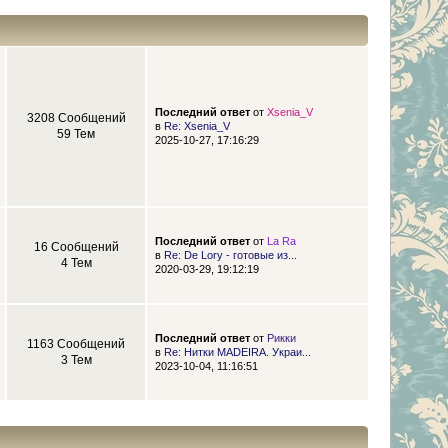
Последний ответ
от
Xsenia_V
3208 Сообщений
в
Re: Xsenia_V
59 Тем
2025-10-27, 17:16:29
Последний ответ
от
La Ra
16 Сообщений
в
Re: De Lory - готовые из...
4 Тем
2020-03-29, 19:12:19
Последний ответ
от
Рикки
1163 Сообщений
в
Re: Нитки MADEIRA. Украи...
3 Тем
2023-10-04, 11:16:51