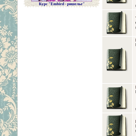
Курс "Embird - ришелье"