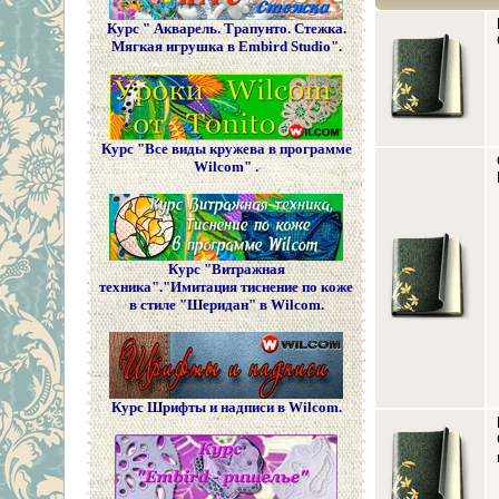
Курс " Акварель. Трапунто. Стежка.
Мягкая игрушка в Embird Studio".
Курс "Все виды кружева в программе
Wilcom" .
Курс "Витражная
техника"."Имитация тиснение по коже
в стиле "Шеридан" в Wilcom.
Курс Шрифты и надписи в Wilcom.