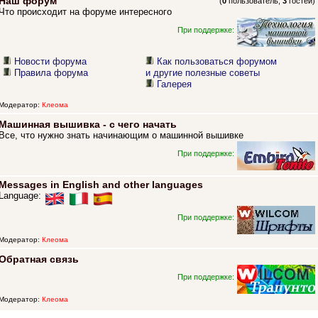
Наш форум
(
0
пользователь,
3
гостей)
Что происходит на форуме интересного
При поддержке:
Новости форума
Как пользоваться форумом
Правила форума
и другие полезные советы
Галерея
Модератор:
Клеома
Машинная вышивка - с чего начать
Все, что нужно знать начинающим о машинной вышивке
При поддержке:
Messages in English and other languages
Language:
При поддержке:
Модератор:
Клеома
Обратная связь
При поддержке:
Модератор:
Клеома