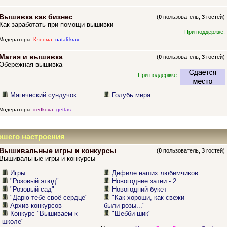
Вышивка как бизнес
(
0
пользователь,
3
гостей)
Как заработать при помощи вышивки
При поддержке:
Модераторы:
Клеома
,
natali-krav
Магия и вышивка
(
0
пользователь,
3
гостей)
Обережная вышивка
При поддержке:
Магический сундучок
Голубь мира
Модераторы:
iredkova
,
gettas
ошего настроения
Вышивальные игры и конкурсы
(
0
пользователь,
3
гостей)
Вышивальные игры и конкурсы
Игры
Дефиле наших любимчиков
"Розовый этюд"
Новогодние затеи - 2
"Розовый сад"
Новогодний букет
"Дарю тебе своё сердце"
"Как хороши, как свежи
Архив конкурсов
были розы..."
Конкурс "Вышиваем к
"Шебби-шик"
школе"