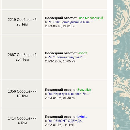
Последний ответ
от
Глеб Маловецкий
2219 Сообщений
в
Re: Смещение дизайна выш...
28 Тем
2023-06-10, 21:01:36
Последний ответ
от
tasha3
2687 Сообщений
в
Re: "Елочка-кривулька" ...
254 Тем
2023-12-02, 16:05:29
Последний ответ
от
ZvezdiMir
1356 Сообщений
в
Re: Идеи для вышивки. Чт...
18 Тем
2023-04-06, 01:30:39
Последний ответ
от
bylinka
1414 Сообщений
в
Re: РЕМОНТ ОДЕЖДЫ
4 Тем
2022-01-16, 11:11:41