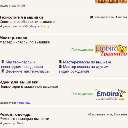
Модератор:
irina58
Технология вышивки
(
0
пользователь,
1
гость)
Советы и особенности вышивки
Модераторы:
irina58
,
Маруся
,
Mazzy
Мастер-класс
Мастер - классы по вышивке
При поддержке:
Мастер-классы к
Мастер-классы по вышивке
новогодним праздникам
Мастер-классы по другим
Весенние мастер-классы
видам рукоделия
Идеи для вышивки
Новые идеи в машинной вышивке
При поддержке:
Модератор:
natali-krav
Ремонт одежды
(
0
пользователь,
5
гостей)
Ремонт с помощью вышивки
Модератор:
Tomin