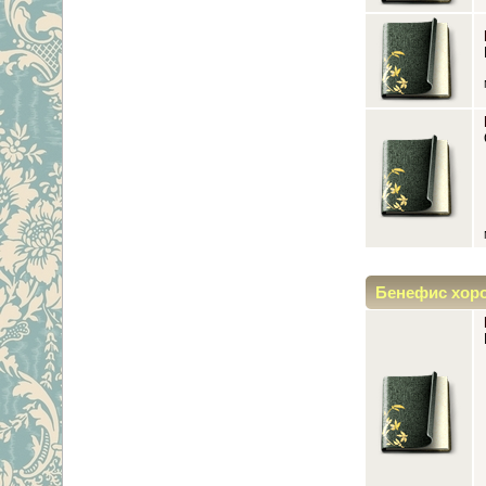
Бенефис хор