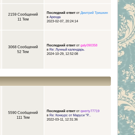
Последний ответ
от
Дмитрий Тришкин
2159 Сообщений
в
Аренда
11 Тем
2023-02-07, 20:24:14
Последний ответ
от
galy090358
3068 Сообщений
в
Re: Лунный календарь.
52 Тем
2024-10-29, 12:52:08
Последний ответ
от
qwerty77719
5590 Сообщений
в
Re: Конкурс от Маруси "Р...
111 Тем
2022-03-11, 12:31:36