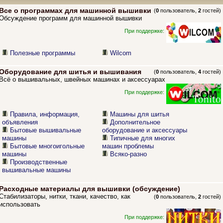
Все о программах для машинной вышивки
(
0
пользователь,
2
гостей)
Обсуждение программ для машинной вышивки
При поддержке:
Полезные программы
Wilcom
Оборудование для шитья и вышивания
(
0
пользователь,
4
гостей)
Всё о вышивальных, швейных машинах и аксессуарах
При поддержке:
Правила, информация,
Машины для шитья
объявления
Дополнительное
Бытовые вышивальные
оборудование и аксессуары
машины
Типичные для многих
Бытовые многоигольные
машин проблемы
машины
Всяко-разно
Производственные
вышивальные машины
Расходные материалы для вышивки (обсуждение)
Стабилизаторы, нитки, ткани, качество, как
(
0
пользователь,
2
гостей)
использовать
При поддержке: