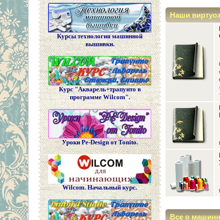
Наши виртуо
Курсы технология машинной
вышивки.
Курс "Акварель+трапунто в
программе Wilcom".
Уроки Pe-Design от Tonito.
Wilcom. Начальный курс.
Все о машин