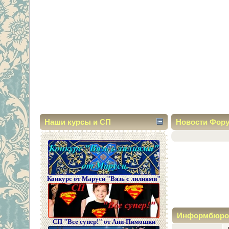
Наши курсы и СП
Новости Фор
Конкурс от Маруси "Вязь с лилиями"
Информбюро
СП "Все супер!" от Ани-Пимошки