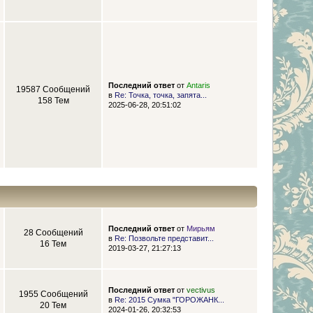
Последний ответ
от
Antaris
19587 Сообщений
в
Re: Точка, точка, запята...
158 Тем
2025-06-28, 20:51:02
Последний ответ
от
Мирьям
28 Сообщений
в
Re: Позвольте представит...
16 Тем
2019-03-27, 21:27:13
Последний ответ
от
vectivus
1955 Сообщений
в
Re: 2015 Сумка "ГОРОЖАНК...
20 Тем
2024-01-26, 20:32:53