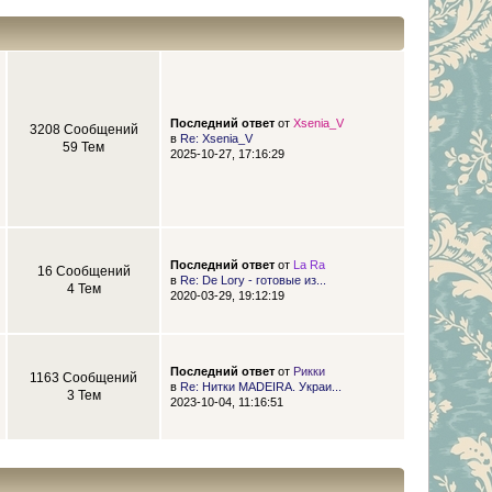
Последний ответ
от
Xsenia_V
3208 Сообщений
в
Re: Xsenia_V
59 Тем
2025-10-27, 17:16:29
Последний ответ
от
La Ra
16 Сообщений
в
Re: De Lory - готовые из...
4 Тем
2020-03-29, 19:12:19
Последний ответ
от
Рикки
1163 Сообщений
в
Re: Нитки MADEIRA. Украи...
3 Тем
2023-10-04, 11:16:51