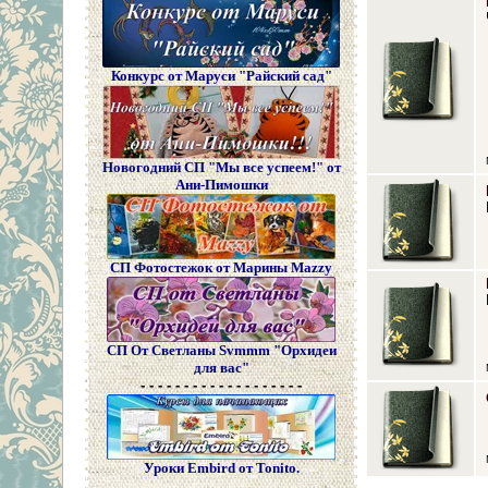
Конкурс от Маруси "Райский сад"
Новогодний СП "Мы все успеем!" от
Ани-Пимошки
СП Фотостежок от Марины Mazzy
СП От Светланы Svmmm "Орхидеи
для вас"
- - - - - - - - - - - - - - - - - - -
Уроки Embird от Tonito.