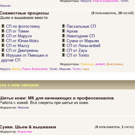
Модераторы:
Маруся
,
Раиса Борисенко
,
Tomin
,
Мирьям
Совместные процессы
(
0
пользователь,
19
гостей)
Шьем и вышиваем вместе
СП по фотостежку
Пасхальные СП
СП от Томин
Архив
СП от Маруси
Новогодние СП
СП от Юлии-Moks
Сумки от Мирьям
СП от Mazzy
СП от Лены-anibell
СП от Дмитревны
СП от Zaya
Игрушки от Пимошки и
СП от Tonito
другие СП
Модераторы:
Пимошка
,
anibell
,
Дмитревна
,
Маруся
,
Mazzy
,
Раиса Борисенко
,
Tomin
,
Мирьям
,
Tonito
,
zaya
что с ним связано
Шитье кожи: МК для начинающих и профессионалов
Работа с кожей. Все секреты при шитье из кожи.
Модератор:
Мирьям
Сумки. Шьем & вышиваем
(
0
пользователь,
1
гость)
Модератор:
Борисова