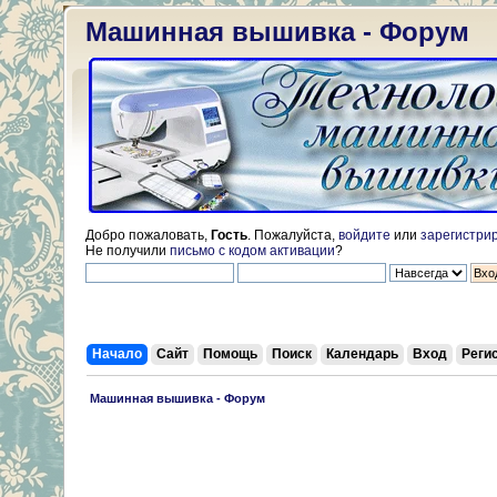
Машинная вышивка - Форум
Добро пожаловать,
Гость
. Пожалуйста,
войдите
или
зарегистри
Не получили
письмо с кодом активации
?
Начало
Сайт
Помощь
Поиск
Календарь
Вход
Реги
 Машинная вышивка - Форум