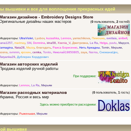
зы вышивки и все для воплощения прекрасных идей
Магазин дизайнов - Embroidery Designs Store
Оригинальные дизайны наших мастеров
(
0
пользователь,
2
гостей)
Модераторы:
UltraViolet
,
Lyubov
,
kuzashka
,
Lennox
,
yamschikova
,
Пимошка
,
svetlaia
,
anibell
,
tana1257
,
marimay
,
SM
,
Domnina
,
irina58
,
Xsenia_V
,
Дмитревна
,
La Ra
,
Helga
,
pavlu
,
Маруся
,
farmagina
,
Nata28
,
Mazzy
,
благодать
,
Раиса Борисенко
,
Нить Ариадны
,
Tomin
,
Мирьям
,
sosna
,
svmmm
,
крохин
,
cemka
,
Tonito
,
Николай19850805
,
zaya
,
Nat-ka
,
СнежанаЦех
,
Tatyanka29
,
Дублерин Кордурович
Магазин авторских изделий
Продажа изделий ручной работы
При поддержке:
Модераторы:
Lennox
,
La Ra
,
Мирьям
Магазин расходных материалов
(
0
пользователь,
1
гость)
Украина, Россия и весь мир
Здесь можно приобрести расходники:
Модераторы:
Рыженькая
,
Мирьям
ной вышивке