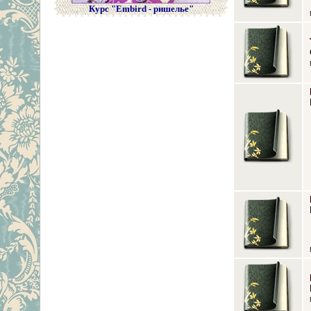
Курс "Embird - ришелье"