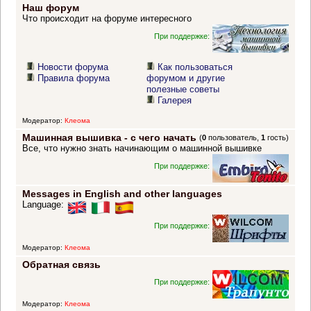
Наш форум
Что происходит на форуме интересного
При поддержке:
Новости форума
Как пользоваться
Правила форума
форумом и другие
полезные советы
Галерея
Модератор:
Клеома
Машинная вышивка - с чего начать
(
0
пользователь,
1
гость)
Все, что нужно знать начинающим о машинной вышивке
При поддержке:
Messages in English and other languages
Language:
При поддержке:
Модератор:
Клеома
Обратная связь
При поддержке:
Модератор:
Клеома