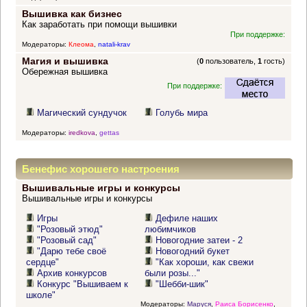
Вышивка как бизнес
Как заработать при помощи вышивки
При поддержке:
Модераторы:
Клеома
,
natali-krav
Магия и вышивка
(
0
пользователь,
1
гость)
Обережная вышивка
При поддержке:
Магический сундучок
Голубь мира
Модераторы:
iredkova
,
gettas
Бенефис хорошего настроения
Вышивальные игры и конкурсы
Вышивальные игры и конкурсы
Игры
Дефиле наших
"Розовый этюд"
любимчиков
"Розовый сад"
Новогодние затеи - 2
"Дарю тебе своё
Новогодний букет
сердце"
"Как хороши, как свежи
Архив конкурсов
были розы..."
Конкурс "Вышиваем к
"Шебби-шик"
школе"
Модераторы:
Маруся
,
Раиса Борисенко
,