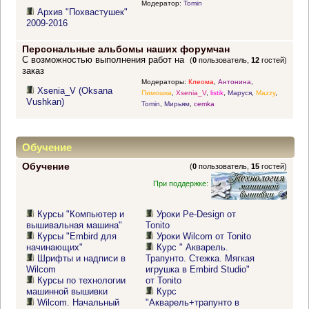
Модератор:
Tomin
Архив "Похвастушек"
2009-2016
Персональные альбомы наших форумчан
С возможностью выполнения работ на
(
0
пользователь,
12
гостей)
заказ
Модераторы:
Клеома
,
Антонина
,
Xsenia_V (Oksana
Пимошка
,
Xsenia_V
,
listik
,
Маруся
,
Mazzy
,
Vushkan)
Tomin
,
Мирьям
,
cemka
Обучение
Обучение
(
0
пользователь,
15
гостей)
При поддержке:
Курсы "Компьютер и
Уроки Pe-Design от
вышивальная машина"
Tonito
Курсы "Embird для
Уроки Wilcom от Tonito
начинающих"
Курс " Акварель.
Шрифты и надписи в
Трапунто. Стежка. Мягкая
Wilcom
игрушка в Embird Studio"
Курсы по технологии
от Tonito
машинной вышивки
Курс
Wilcom. Начальный
"Акварель+трапунто в