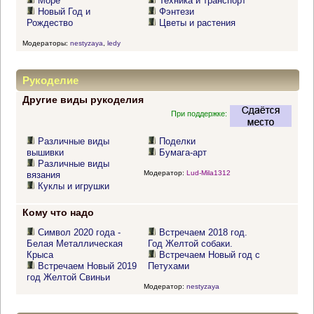
Море
Техника и транспорт
Новый Год и
Фэнтези
Рождество
Цветы и растения
Модераторы:
nestyzaya
,
ledy
Рукоделие
Другие виды рукоделия
При поддержке:
Различные виды
Поделки
вышивки
Бумага-арт
Различные виды
Модератор:
Lud-Mila1312
вязания
Куклы и игрушки
Кому что надо
Символ 2020 года -
Встречаем 2018 год.
Белая Металлическая
Год Желтой собаки.
Крыса
Встречаем Новый год с
Встречаем Новый 2019
Петухами
год Желтой Свиньи
Модератор:
nestyzaya