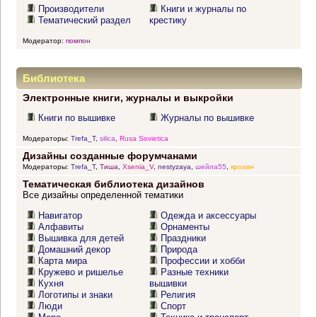
Производители
Книги и журналы по
Тематический раздел
крестику
Модератор:
помпон
Библиотека
Электронные книги, журналы и выкройки
Книги по вышивке
Журналы по вышивке
Модераторы:
Trefa_T
,
silica
,
Rusa Sovietica
Дизайны созданные форумчанами
Модераторы:
Trefa_T
,
Тиша
,
Xsenia_V
,
nestyzaya
,
шейла55
,
крохин
Тематическая библиотека дизайнов
Все дизайны определенной тематики
Навигатор
Одежда и аксессуары
Алфавиты
Орнаменты
Вышивка для детей
Праздники
Домашний декор
Природа
Карта мира
Профессии и хобби
Кружево и ришелье
Разные техники
Кухня
вышивки
Логотипы и знаки
Религия
Люди
Спорт