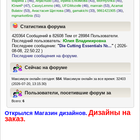
Марина 1
(46)
,
Anjachudo
(35)
,
Ирина Елхимова
(43)
,
Mormyshka
(45)
,
ЮлияР
(47)
,
CaseyLemmo
(46)
,
UFGMozelle
(46)
,
manrain
(53)
,
Azamat
Bulatov
(53)
,
Анастасия Щеглова
(38)
,
gamakichi
(33)
,
9861421905
(36)
,
mgmarket6nix
(51)
Статистика форума
420364 Сообщений в 82608 Тем от 28984 Пользователи.
Последний пользователь:
Юлия Владимировна
Последнее сообщение:
"
Die Cutting Essentials №...
"
( 2026-
08-08, 22:50:22 )
Последние сообщения на форуме.
Сейчас на форуме
Максимум онлайн сегодня:
554
. Максимум онлайн за все время: 32403
(2026-07-20, 13:15:30)
Пользователи, посетившие форум за
Всего:
6
последние 24 часа
Дизайны на
Открылся Магазин дизайнов.
заказ.