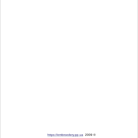
https://embroedery.pp.ua
2009 ©