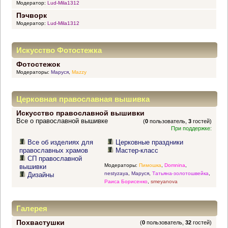
Модератор:
Lud-Mila1312
Пэчворк
Модератор:
Lud-Mila1312
Искусство Фотостежка
Фотостежок
Модераторы:
Маруся
,
Mazzy
Церковная православная вышивка
Искусство православной вышивки
Все о православной вышивке
(
0
пользователь,
3
гостей)
При поддержке:
Все об изделиях для
Церковные праздники
православных храмов
Мастер-класс
СП православной
Модераторы:
Пимошка
,
Domnina
,
вышивки
nestyzaya
,
Маруся
,
Татьяна-золотошвейка
,
Дизайны
Раиса Борисенко
,
smeyanova
Галерея
Похвастушки
(
0
пользователь,
32
гостей)