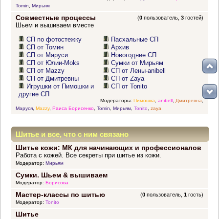
Tomin
,
Мирьям
Совместные процессы
(
0
пользователь,
3
гостей)
Шьем и вышиваем вместе
СП по фотостежку
Пасхальные СП
СП от Томин
Архив
СП от Маруси
Новогодние СП
СП от Юлии-Moks
Сумки от Мирьям
СП от Mazzy
СП от Лены-anibell
СП от Дмитревны
СП от Zaya
Игрушки от Пимошки и
СП от Tonito
другие СП
Модераторы:
Пимошка
,
anibell
,
Дмитревна
,
Маруся
,
Mazzy
,
Раиса Борисенко
,
Tomin
,
Мирьям
,
Tonito
,
zaya
Шитье и все, что с ним связано
Шитье кожи: МК для начинающих и профессионалов
Работа с кожей. Все секреты при шитье из кожи.
Модератор:
Мирьям
Сумки. Шьем & вышиваем
Модератор:
Борисова
Мастер-классы по шитью
(
0
пользователь,
1
гость)
Модератор:
Tonito
Шитье