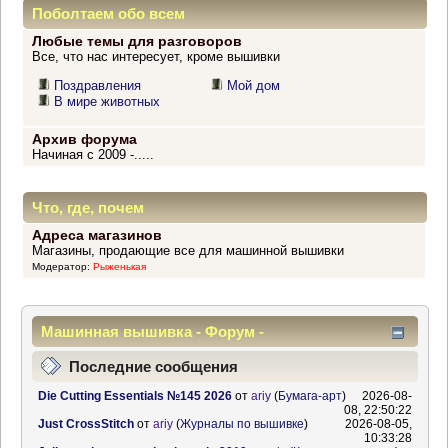
Поболтаем обо всем
Любые темы для разговоров
Все, что нас интересует, кроме вышивки
Поздравления
Мой дом
В мире животных
Архив форума
Начиная с 2009 -.....
Что, где, почем
Адреса магазинов
Магазины, продающие все для машинной вышивки
Модератор:
Рыженькая
Машинная вышивка - Форум -
Информационный центр
Последние сообщения
Die Cutting Essentials №145 2026
от
ariy
(
Бумага-арт
)
2026-08-
08, 22:50:22
Just CrossStitch
от
ariy
(
Журналы по вышивке
)
2026-08-05,
10:33:28