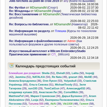
Jolis torchons au point de croix 2019
от
ariy
(
Книги по вышивке
)
2026-08-04, 16:00:06
Re: Футбол
от
MDiamandM
(
Спорт
)
2026-08-02, 22:37:30
Re: Младенцы
от
MDiamandM
(
Люди
)
2026-08-02, 22:32:38
Re: Восстановление
от
MDiamandM
(
Тематическая библиотека
дизайнов
)
2026-08-02, 22:25:03
Re: Вопросы по библиотеке.
от
MDiamandM
(
Навигатор
)
2026-
08-02, 22:11:42
Re: Информация по разделу.
от
Плюшка
(
Курсы по технологии
машинной вышивки
)
2026-06-29, 18:22:08
Re: Информация о файлообменниках
от
Admin
(
Как
пользоваться форумом и другие полезные советы
)
2026-06-21, 12:24:25
Искусственный интеллект и Wilcom EmbroideryStudio
Практическое применение
от
СП_
(
Wilcom
)
2026-04-23, 12:34:18
Календарь предстоящих событий
Ближайшие дни рождения:
Sheila
(51)
,
Elvira9
(63)
,
Lalita
(50)
,
hopejjj
(42)
,
Jasmina
(51)
,
NATALKA
(54)
,
Re Nata
(49)
,
grazart
(66)
,
MolliE
(44)
,
Анжела Бородухина
(36)
,
Оле-Лукое
(53)
,
Yulyaskull
(33)
,
Станіслав
Українець
(65)
,
Ольга Сивова
(51)
,
MichaelToody
(51)
,
Зиля
Тагирова
(29)
,
sun193
(29)
,
TomCatGun
(47)
,
Александр032
(45)
,
владимир купаев
(53)
,
Анастасия Ли
(36)
,
CornellMck
(39)
,
MatthewFef
(44)
,
Мария Стриевская
(34)
,
Дарья Булкина
(27)
,
Arsen
Abduraimov
(50)
,
Lusja
(62)
,
Екатерина Полковничева
(42)
,
Ольга
Погосова
(53)
,
Татьяна 555
(49)
,
AkiN
(39)
,
Viki1008
(48)
,
Галюня
(58)
,