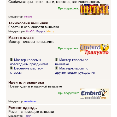
Стабилизаторы, нитки, ткани, качество, как использовать
При поддержке:
Модератор:
irina58
Технология вышивки
Советы и особенности вышивки
Модераторы:
irina58
,
Маруся
,
Mazzy
Мастер-класс
Мастер - классы по вышивке
При поддержке:
Мастер-классы к
Мастер-классы по
новогодним праздникам
вышивке
Весенние мастер-
Мастер-классы по
классы
другим видам рукоделия
Идеи для вышивки
Новые идеи в машинной вышивке
При поддержке:
Модератор:
natali-krav
Ремонт одежды
Ремонт с помощью вышивки
Модератор:
Tomin