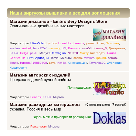
Наши виртуозы вышивки и все для воплощения
Магазин дизайнов - Embroidery Designs Store
прекрасных идей
Оригинальные дизайны наших мастеров
Модераторы:
UltraViolet
,
Lyubov
,
kuzashka
,
Lennox
,
yamschikova
,
Пимошка
,
svetlaia
,
anibell
,
tana1257
,
marimay
,
SM
,
Domnina
,
irina58
,
Xsenia_V
,
Дмитревна
,
La Ra
,
Helga
,
pavlu
,
Маруся
,
farmagina
,
Nata28
,
Mazzy
,
благодать
,
Раиса
Борисенко
,
Нить Ариадны
,
Tomin
,
Мирьям
,
sosna
,
svmmm
,
крохин
,
cemka
,
Tonito
,
Николай19850805
,
zaya
,
Nat-ka
,
СнежанаЦех
,
Tatyanka29
,
Дублерин
Кордурович
Магазин авторских изделий
Продажа изделий ручной работы
При поддержке:
Модераторы:
Lennox
,
La Ra
,
Мирьям
Магазин расходных материалов
(
0
пользователь,
7
гостей)
Украина, Россия и весь мир
Здесь можно приобрести расходники:
Модераторы:
Рыженькая
,
Мирьям