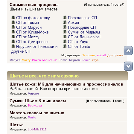
Совместные процессы
(
0
пользователь,
4
гостей)
Шьем и вышиваем вместе
СП по фотостежку
Пасхальные СП
СП от Томин
Архив
СП от Маруси
Новогодние СП
СП от Юлии-Moks
Сумки от Мирьям
СП от Mazzy
СП от Лены-anibell
СП от Дмитревны
СП от Zaya
Игрушки от Пимошки и
СП от Tonito
другие СП
Модераторы:
Пимошка
,
anibell
,
Дмитревна
,
Маруся
,
Mazzy
,
Раиса Борисенко
,
Tomin
,
Мирьям
,
Tonito
,
zaya
Шитье и все, что с ним связано
Шитье кожи: МК для начинающих и профессионалов
Работа с кожей. Все секреты при шитье из кожи.
Модератор:
Мирьям
Сумки. Шьем & вышиваем
(
0
пользователь,
1
гость)
Модератор:
Борисова
Мастер-классы по шитью
Модератор:
Tonito
Шитье
Модератор:
Lud-Mila1312