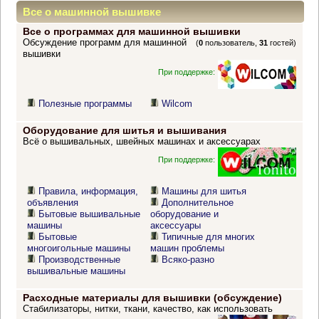
Все о машинной вышивке
Все о программах для машинной вышивки
Обсуждение программ для машинной
(
0
пользователь,
31
гостей)
вышивки
При поддержке:
Полезные программы
Wilcom
Оборудование для шитья и вышивания
Всё о вышивальных, швейных машинах и аксессуарах
При поддержке:
Правила, информация,
Машины для шитья
объявления
Дополнительное
Бытовые вышивальные
оборудование и
машины
аксессуары
Бытовые
Типичные для многих
многоигольные машины
машин проблемы
Производственные
Всяко-разно
вышивальные машины
Расходные материалы для вышивки (обсуждение)
Стабилизаторы, нитки, ткани, качество, как использовать