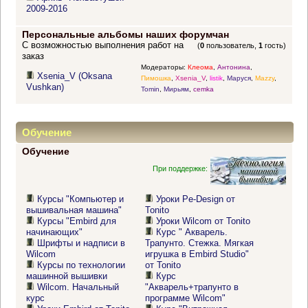
2009-2016
Персональные альбомы наших форумчан
С возможностью выполнения работ на
(
0
пользователь,
1
гость)
заказ
Модераторы:
Клеома
,
Антонина
,
Xsenia_V (Oksana
Пимошка
,
Xsenia_V
,
listik
,
Маруся
,
Mazzy
,
Vushkan)
Tomin
,
Мирьям
,
cemka
Обучение
Обучение
При поддержке:
Курсы "Компьютер и
Уроки Pe-Design от
вышивальная машина"
Tonito
Курсы "Embird для
Уроки Wilcom от Tonito
начинающих"
Курс " Акварель.
Шрифты и надписи в
Трапунто. Стежка. Мягкая
Wilcom
игрушка в Embird Studio"
Курсы по технологии
от Tonito
машинной вышивки
Курс
Wilcom. Начальный
"Акварель+трапунто в
курс
программе Wilcom"