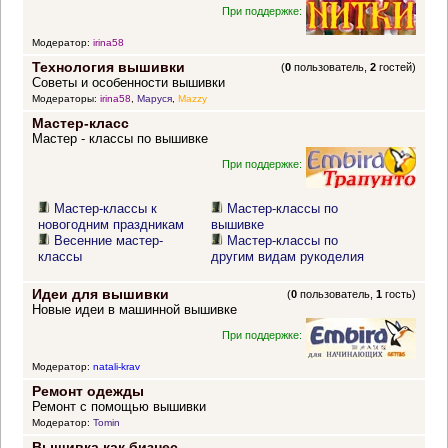
При поддержке:
Модератор:
irina58
Технология вышивки
(
0
пользователь,
2
гостей)
Советы и особенности вышивки
Модераторы:
irina58
,
Маруся
,
Mazzy
Мастер-класс
Мастер - классы по вышивке
При поддержке:
Мастер-классы к
Мастер-классы по
новогодним праздникам
вышивке
Весенние мастер-
Мастер-классы по
классы
другим видам рукоделия
Идеи для вышивки
(
0
пользователь,
1
гость)
Новые идеи в машинной вышивке
При поддержке:
Модератор:
natali-krav
Ремонт одежды
Ремонт с помощью вышивки
Модератор:
Tomin
Вышивка как бизнес