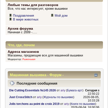
Любые темы для разговоров
Все, что нас интересует, кроме вышивки
Поздравления
Мой дом
В мире животных
Архив форума
Начиная с 2009 -.....
Что, где, почем
Адреса магазинов
Магазины, продающие все для машинной вышивки
Модератор:
Рыженькая
Машинная вышивка - Форум -
Информационный центр
Последние сообщения
Die Cutting Essentials №145 2026
от
ariy
(
Бумага-арт
)
Сегодня
в
22:50:22
Just CrossStitch
от
ariy
(
Журналы по вышивке
)
2026-08-05,
10:33:28
Jolis torchons au point de croix 2019
от
ariy
(
Книги по вышивке
)
2026-08-04, 16:00:06