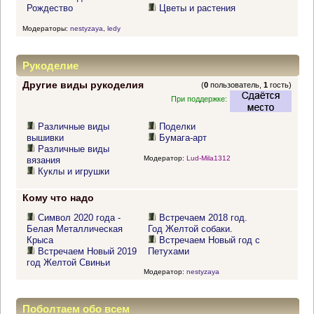
Рождество
Цветы и растения
Модераторы:
nestyzaya
,
ledy
Рукоделие
Другие виды рукоделия
(
0
пользователь,
1
гость)
При поддержке:
Различные виды
Поделки
вышивки
Бумага-арт
Различные виды
Модератор:
Lud-Mila1312
вязания
Куклы и игрушки
Кому что надо
Символ 2020 года -
Встречаем 2018 год.
Белая Металлическая
Год Желтой собаки.
Крыса
Встречаем Новый год с
Встречаем Новый 2019
Петухами
год Желтой Свиньи
Модератор:
nestyzaya
Поболтаем обо всем