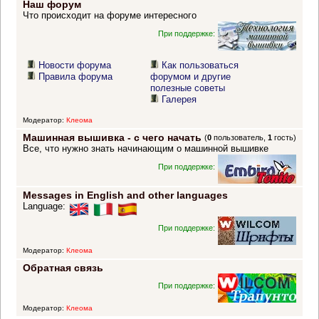
Наш форум
Что происходит на форуме интересного
При поддержке:
Новости форума
Как пользоваться
Правила форума
форумом и другие
полезные советы
Галерея
Модератор:
Клеома
Машинная вышивка - с чего начать
(
0
пользователь,
1
гость)
Все, что нужно знать начинающим о машинной вышивке
При поддержке:
Messages in English and other languages
Language:
При поддержке:
Модератор:
Клеома
Обратная связь
При поддержке:
Модератор:
Клеома