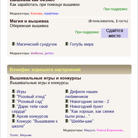
Как заработать при помощи вышивки
При поддержке:
Модераторы:
Клеома
,
natali-krav
Магия и вышивка
(
0
пользователь,
1
гость)
Обережная вышивка
При поддержке:
Магический сундучок
Голубь мира
Модераторы:
iredkova
,
gettas
Бенефис хорошего настроения
Вышивальные игры и конкурсы
Вышивальные игры и конкурсы
Игры
Дефиле наших
"Розовый этюд"
любимчиков
"Розовый сад"
Новогодние затеи - 2
"Дарю тебе своё
Новогодний букет
сердце"
"Как хороши, как свежи
Архив конкурсов
были розы..."
Конкурс "Вышиваем к
"Шебби-шик"
школе"
Модераторы:
Маруся
,
Раиса Борисенко
,
Tomin
,
Мирьям