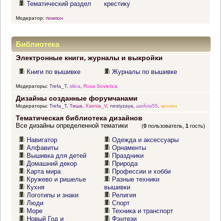
Тематический раздел
крестику
Модератор:
помпон
Библиотека
Электронные книги, журналы и выкройки
Книги по вышивке
Журналы по вышивке
Модераторы:
Trefa_T
,
silica
,
Rusa Sovietica
Дизайны созданные форумчанами
Модераторы:
Trefa_T
,
Тиша
,
Xsenia_V
,
nestyzaya
,
шейла55
,
крохин
Тематическая библиотека дизайнов
Все дизайны определенной тематики
(
0
пользователь,
1
гость)
Навигатор
Одежда и аксессуары
Алфавиты
Орнаменты
Вышивка для детей
Праздники
Домашний декор
Природа
Карта мира
Профессии и хобби
Кружево и ришелье
Разные техники
Кухня
вышивки
Логотипы и знаки
Религия
Люди
Спорт
Море
Техника и транспорт
Новый Год и
Фэнтези