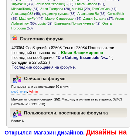
Yulyaskull
(33)
,
Станіслав Українець
(65)
,
Ольга Сивова
(51)
,
MichaelToody
(51)
,
Зиля Тагирова
(29)
,
sun193
(29)
,
TomCatGun
(47)
,
Александр032
(45)
,
владимир купаев
(53)
,
Анастасия Ли
(36)
,
CornellMck
(39)
,
MatthewFef
(44)
,
Мария Стриевская
(34)
,
Дарья Булкина
(27)
,
Arsen
Abduraimov
(50)
,
Lusja
(62)
,
Екатерина Полковничева
(42)
,
Ольга
Погосова
(53)
Статистика форума
420364 Сообщений в 82608 Тем от 28984 Пользователи.
Последний пользователь:
Юлия Владимировна
Последнее сообщение:
"
Die Cutting Essentials №...
"
(
Сегодня
в 22:50:22 )
Последние сообщения на форуме.
Сейчас на форуме
Пользователи за последние 30 минут:
клуб_очек
,
Admin
Максимум онлайн сегодня:
252
. Максимум онлайн за все время: 32403
(2026-07-20, 13:15:30)
Пользователи, посетившие форум за
Всего:
6
последние 24 часа
Дизайны на
Открылся Магазин дизайнов.