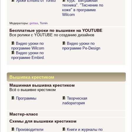
Уроки Embird от Tonito
Курс "Витражная
техника". "Тиснение по
коже" в программе
Wilcom
Модераторы:
gettas
,
Tomin
Бесплатные уроки по вышивке на YOUTUBE
Все ролики с YOUTUBE по созданию дизайнов
Видео уроки по
Видео уроки по
программе Wilcom
программе Pe-Design
Видео уроки по
программе Embird.
Вышивка крестиком
Машинная вышивка крестиком
Всё о вышивке крестиком
Программы
Творческая
лаборатория
Мастер-класс
Схемы для вышивки крестиком
Производители
Книги и журналы по