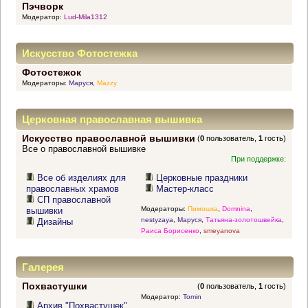
Пэчворк
Модератор:
Lud-Mila1312
Искусство Фотостежка
Фотостежок
Модераторы:
Маруся
,
Mazzy
Церковная православная вышивка
Искусство православной вышивки
(
0
пользователь,
1
гость)
Все о православной вышивке
При поддержке:
Все об изделиях для
Церковные праздники
православных храмов
Мастер-класс
СП православной
Модераторы:
Пимошка
,
Domnina
,
вышивки
nestyzaya
,
Маруся
,
Татьяна-золотошвейка
,
Дизайны
Раиса Борисенко
,
smeyanova
Галерея
Похвастушки
(
0
пользователь,
1
гость)
Модератор:
Tomin
Архив "Похвастушек"