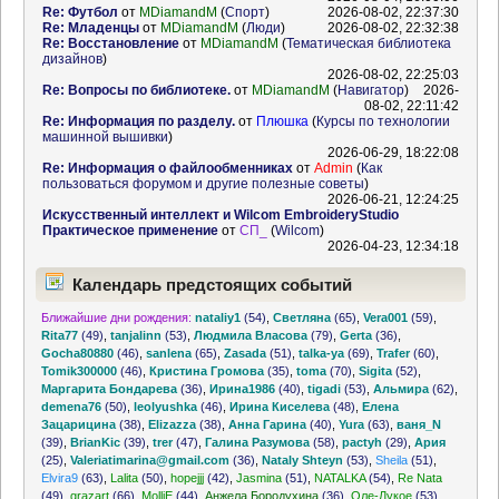
Re: Футбол
от
MDiamandM
(
Спорт
)
2026-08-02, 22:37:30
Re: Младенцы
от
MDiamandM
(
Люди
)
2026-08-02, 22:32:38
Re: Восстановление
от
MDiamandM
(
Тематическая библиотека
дизайнов
)
2026-08-02, 22:25:03
Re: Вопросы по библиотеке.
от
MDiamandM
(
Навигатор
)
2026-
08-02, 22:11:42
Re: Информация по разделу.
от
Плюшка
(
Курсы по технологии
машинной вышивки
)
2026-06-29, 18:22:08
Re: Информация о файлообменниках
от
Admin
(
Как
пользоваться форумом и другие полезные советы
)
2026-06-21, 12:24:25
Искусственный интеллект и Wilcom EmbroideryStudio
Практическое применение
от
СП_
(
Wilcom
)
2026-04-23, 12:34:18
Календарь предстоящих событий
Ближайшие дни рождения:
nataliy1
(54)
,
Светляна
(65)
,
Vera001
(59)
,
Rita77
(49)
,
tanjalinn
(53)
,
Людмила Власова
(79)
,
Gerta
(36)
,
Gocha80880
(46)
,
sanlena
(65)
,
Zasada
(51)
,
talka-ya
(69)
,
Trafer
(60)
,
Tomik300000
(46)
,
Кристина Громова
(35)
,
toma
(70)
,
Sigita
(52)
,
Маргарита Бондарева
(36)
,
Ирина1986
(40)
,
tigadi
(53)
,
Альмира
(62)
,
demena76
(50)
,
leolyushka
(46)
,
Ирина Киселева
(48)
,
Елена
Зацарицина
(38)
,
Elizazza
(38)
,
Анна Гарина
(40)
,
Yura
(63)
,
ваня_N
(39)
,
BrianKic
(39)
,
trer
(47)
,
Галина Разумова
(58)
,
pactyh
(29)
,
Ария
(25)
,
Valeriatimarina@gmail.com
(36)
,
Nataly Shteyn
(53)
,
Sheila
(51)
,
Elvira9
(63)
,
Lalita
(50)
,
hopejjj
(42)
,
Jasmina
(51)
,
NATALKA
(54)
,
Re Nata
(49)
,
grazart
(66)
,
MolliE
(44)
,
Анжела Бородухина
(36)
,
Оле-Лукое
(53)
,