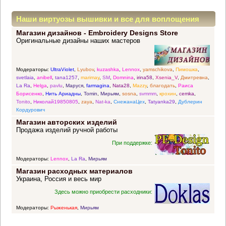
Наши виртуозы вышивки и все для воплощения
Магазин дизайнов - Embroidery Designs Store
прекрасных идей
Оригинальные дизайны наших мастеров
Модераторы:
UltraViolet
,
Lyubov
,
kuzashka
,
Lennox
,
yamschikova
,
Пимошка
,
svetlaia
,
anibell
,
tana1257
,
marimay
,
SM
,
Domnina
,
irina58
,
Xsenia_V
,
Дмитревна
,
La Ra
,
Helga
,
pavlu
,
Маруся
,
farmagina
,
Nata28
,
Mazzy
,
благодать
,
Раиса
Борисенко
,
Нить Ариадны
,
Tomin
,
Мирьям
,
sosna
,
svmmm
,
крохин
,
cemka
,
Tonito
,
Николай19850805
,
zaya
,
Nat-ka
,
СнежанаЦех
,
Tatyanka29
,
Дублерин
Кордурович
Магазин авторских изделий
Продажа изделий ручной работы
При поддержке:
Модераторы:
Lennox
,
La Ra
,
Мирьям
Магазин расходных материалов
Украина, Россия и весь мир
Здесь можно приобрести расходники:
Модераторы:
Рыженькая
,
Мирьям