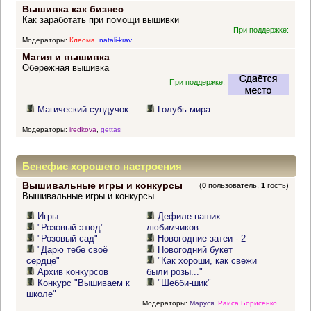
Вышивка как бизнес
Как заработать при помощи вышивки
При поддержке:
Модераторы:
Клеома
,
natali-krav
Магия и вышивка
Обережная вышивка
При поддержке:
Магический сундучок
Голубь мира
Модераторы:
iredkova
,
gettas
Бенефис хорошего настроения
Вышивальные игры и конкурсы
(
0
пользователь,
1
гость)
Вышивальные игры и конкурсы
Игры
Дефиле наших
"Розовый этюд"
любимчиков
"Розовый сад"
Новогодние затеи - 2
"Дарю тебе своё
Новогодний букет
сердце"
"Как хороши, как свежи
Архив конкурсов
были розы..."
Конкурс "Вышиваем к
"Шебби-шик"
школе"
Модераторы:
Маруся
,
Раиса Борисенко
,