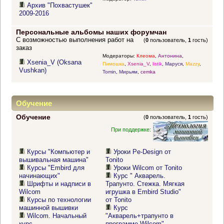
Архив "Похвастушек"
2009-2016
Персональные альбомы наших форумчан
С возможностью выполнения работ на
(
0
пользователь,
1
гость)
заказ
Модераторы:
Клеома
,
Антонина
,
Xsenia_V (Oksana
Пимошка
,
Xsenia_V
,
listik
,
Маруся
,
Mazzy
,
Vushkan)
Tomin
,
Мирьям
,
cemka
Обучение
Обучение
(
0
пользователь,
1
гость)
При поддержке:
Курсы "Компьютер и
Уроки Pe-Design от
вышивальная машина"
Tonito
Курсы "Embird для
Уроки Wilcom от Tonito
начинающих"
Курс " Акварель.
Шрифты и надписи в
Трапунто. Стежка. Мягкая
Wilcom
игрушка в Embird Studio"
Курсы по технологии
от Tonito
машинной вышивки
Курс
Wilcom. Начальный
"Акварель+трапунто в
курс
программе Wilcom"