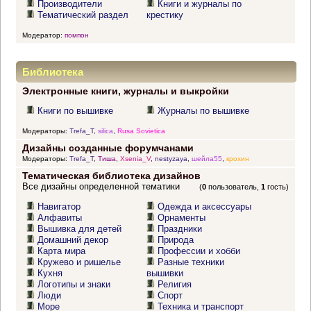
Производители
Книги и журналы по
Тематический раздел
крестику
Модератор:
помпон
Библиотека
Электронные книги, журналы и выкройки
Книги по вышивке
Журналы по вышивке
Модераторы:
Trefa_T
,
silica
,
Rusa Sovietica
Дизайны созданные форумчанами
Модераторы:
Trefa_T
,
Тиша
,
Xsenia_V
,
nestyzaya
,
шейла55
,
крохин
Тематическая библиотека дизайнов
Все дизайны определенной тематики
(
0
пользователь,
1
гость)
Навигатор
Одежда и аксессуары
Алфавиты
Орнаменты
Вышивка для детей
Праздники
Домашний декор
Природа
Карта мира
Профессии и хобби
Кружево и ришелье
Разные техники
Кухня
вышивки
Логотипы и знаки
Религия
Люди
Спорт
Море
Техника и транспорт