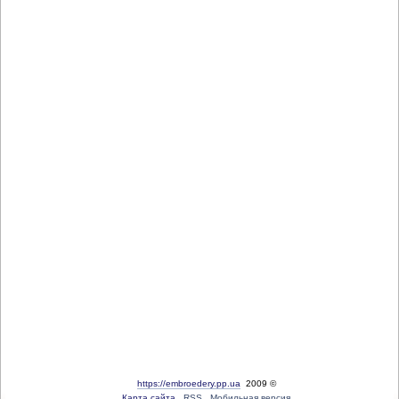
https://embroedery.pp.ua
2009 ©
Карта сайта
RSS
Мобильная версия