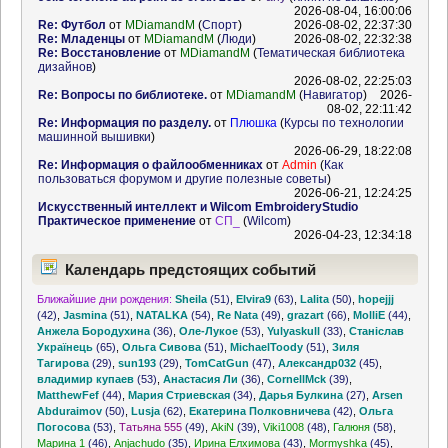
2026-08-04, 16:00:06
Re: Футбол
от
MDiamandM
(
Спорт
)
2026-08-02, 22:37:30
Re: Младенцы
от
MDiamandM
(
Люди
)
2026-08-02, 22:32:38
Re: Восстановление
от
MDiamandM
(
Тематическая библиотека
дизайнов
)
2026-08-02, 22:25:03
Re: Вопросы по библиотеке.
от
MDiamandM
(
Навигатор
)
2026-
08-02, 22:11:42
Re: Информация по разделу.
от
Плюшка
(
Курсы по технологии
машинной вышивки
)
2026-06-29, 18:22:08
Re: Информация о файлообменниках
от
Admin
(
Как
пользоваться форумом и другие полезные советы
)
2026-06-21, 12:24:25
Искусственный интеллект и Wilcom EmbroideryStudio
Практическое применение
от
СП_
(
Wilcom
)
2026-04-23, 12:34:18
Календарь предстоящих событий
Ближайшие дни рождения:
Sheila
(51)
,
Elvira9
(63)
,
Lalita
(50)
,
hopejjj
(42)
,
Jasmina
(51)
,
NATALKA
(54)
,
Re Nata
(49)
,
grazart
(66)
,
MolliE
(44)
,
Анжела Бородухина
(36)
,
Оле-Лукое
(53)
,
Yulyaskull
(33)
,
Станіслав
Українець
(65)
,
Ольга Сивова
(51)
,
MichaelToody
(51)
,
Зиля
Тагирова
(29)
,
sun193
(29)
,
TomCatGun
(47)
,
Александр032
(45)
,
владимир купаев
(53)
,
Анастасия Ли
(36)
,
CornellMck
(39)
,
MatthewFef
(44)
,
Мария Стриевская
(34)
,
Дарья Булкина
(27)
,
Arsen
Abduraimov
(50)
,
Lusja
(62)
,
Екатерина Полковничева
(42)
,
Ольга
Погосова
(53)
,
Татьяна 555
(49)
,
AkiN
(39)
,
Viki1008
(48)
,
Галюня
(58)
,
Марина 1
(46)
,
Anjachudo
(35)
,
Ирина Елхимова
(43)
,
Mormyshka
(45)
,