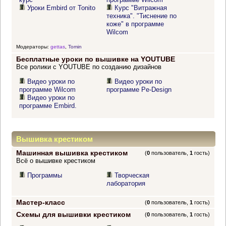
Уроки Embird от Tonito
Курс "Витражная
техника". "Тиснение по
коже" в программе
Wilcom
Модераторы:
gettas
,
Tomin
Бесплатные уроки по вышивке на YOUTUBE
Все ролики с YOUTUBE по созданию дизайнов
Видео уроки по
Видео уроки по
программе Wilcom
программе Pe-Design
Видео уроки по
программе Embird.
Вышивка крестиком
Машинная вышивка крестиком
(
0
пользователь,
1
гость)
Всё о вышивке крестиком
Программы
Творческая
лаборатория
Мастер-класс
(
0
пользователь,
1
гость)
Схемы для вышивки крестиком
(
0
пользователь,
1
гость)