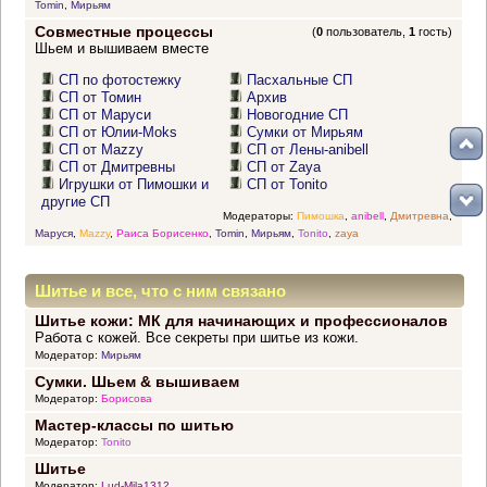
Tomin
,
Мирьям
Совместные процессы
(
0
пользователь,
1
гость)
Шьем и вышиваем вместе
СП по фотостежку
Пасхальные СП
СП от Томин
Архив
СП от Маруси
Новогодние СП
СП от Юлии-Moks
Сумки от Мирьям
СП от Mazzy
СП от Лены-anibell
СП от Дмитревны
СП от Zaya
Игрушки от Пимошки и
СП от Tonito
другие СП
Модераторы:
Пимошка
,
anibell
,
Дмитревна
,
Маруся
,
Mazzy
,
Раиса Борисенко
,
Tomin
,
Мирьям
,
Tonito
,
zaya
Шитье и все, что с ним связано
Шитье кожи: МК для начинающих и профессионалов
Работа с кожей. Все секреты при шитье из кожи.
Модератор:
Мирьям
Сумки. Шьем & вышиваем
Модератор:
Борисова
Мастер-классы по шитью
Модератор:
Tonito
Шитье
Модератор:
Lud-Mila1312