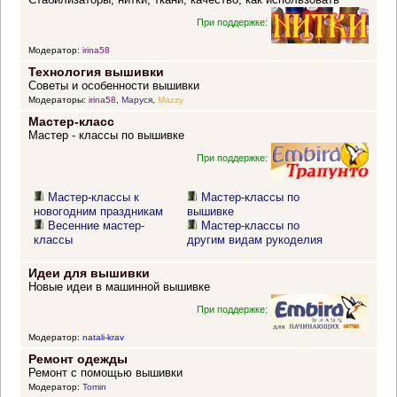
При поддержке:
Модератор:
irina58
Технология вышивки
Советы и особенности вышивки
Модераторы:
irina58
,
Маруся
,
Mazzy
Мастер-класс
Мастер - классы по вышивке
При поддержке:
Мастер-классы к
Мастер-классы по
новогодним праздникам
вышивке
Весенние мастер-
Мастер-классы по
классы
другим видам рукоделия
Идеи для вышивки
Новые идеи в машинной вышивке
При поддержке:
Модератор:
natali-krav
Ремонт одежды
Ремонт с помощью вышивки
Модератор:
Tomin