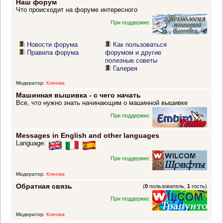
Наш форум
Что происходит на форуме интересного
При поддержке:
Новости форума
Как пользоваться
Правила форума
форумом и другие
полезные советы
Галерея
Модератор:
Клеома
Машинная вышивка - с чего начать
Все, что нужно знать начинающим о машинной вышивке
При поддержке:
Messages in English and other languages
Language:
При поддержке:
Модератор:
Клеома
Обратная связь
(
0
пользователь,
1
гость)
При поддержке:
Модератор:
Клеома