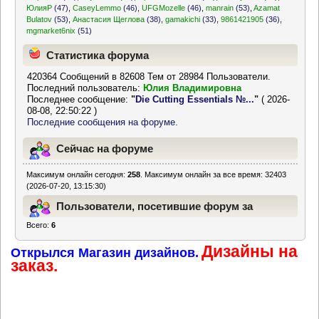
ЮлияР
(47)
,
CaseyLemmo
(46)
,
UFGMozelle
(46)
,
manrain
(53)
,
Azamat
Bulatov
(53)
,
Анастасия Щеглова
(38)
,
gamakichi
(33)
,
9861421905
(36)
,
mgmarket6nix
(51)
Статистика форума
420364 Сообщений в 82608 Тем от 28984 Пользователи.
Последний пользователь:
Юлия Владимировна
Последнее сообщение:
"
Die Cutting Essentials №...
"
( 2026-
08-08, 22:50:22 )
Последние сообщения на форуме.
Сейчас на форуме
Максимум онлайн сегодня:
258
. Максимум онлайн за все время: 32403
(2026-07-20, 13:15:30)
Пользователи, посетившие форум за
Всего:
6
последние 24 часа
Дизайны на
Открылся Магазин дизайнов.
заказ.