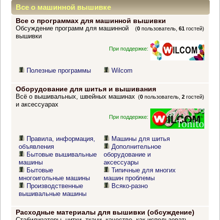
Все о машинной вышивке
Все о программах для машинной вышивки
Обсуждение программ для машинной
(
0
пользователь,
61
гостей)
вышивки
При поддержке:
Полезные программы
Wilcom
Оборудование для шитья и вышивания
Всё о вышивальных, швейных машинах
(
0
пользователь,
2
гостей)
и аксессуарах
При поддержке:
Правила, информация,
Машины для шитья
объявления
Дополнительное
Бытовые вышивальные
оборудование и
машины
аксессуары
Бытовые
Типичные для многих
многоигольные машины
машин проблемы
Производственные
Всяко-разно
вышивальные машины
Расходные материалы для вышивки (обсуждение)
Стабилизаторы, нитки, ткани, качество, как использовать