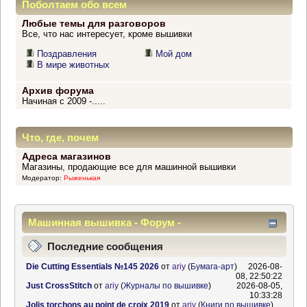
Поболтаем обо всем
Любые темы для разговоров
Все, что нас интересует, кроме вышивки
Поздравления
Мой дом
В мире животных
Архив форума
Начиная с 2009 -.....
Что, где, почем
Адреса магазинов
Магазины, продающие все для машинной вышивки
Модератор:
Рыженькая
Машинная вышивка - Форум -
Информационный центр
Последние сообщения
Die Cutting Essentials №145 2026
от
ariy
(
Бумага-арт
)
2026-08-
08, 22:50:22
Just CrossStitch
от
ariy
(
Журналы по вышивке
)
2026-08-05,
10:33:28
Jolis torchons au point de croix 2019
от
ariy
(
Книги по вышивке
)