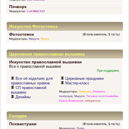
Пэчворк
Модератор:
Lud-Mila1312
Искусство Фотостежка
Фотостежок
(
0
пользователь,
1
гость)
Модераторы:
Маруся
,
Mazzy
Церковная православная вышивка
Искусство православной вышивки
Все о православной вышивке
При поддержке:
Все об изделиях для
Церковные праздники
православных храмов
Мастер-класс
СП православной
Модераторы:
Пимошка
,
Domnina
,
вышивки
nestyzaya
,
Маруся
,
Татьяна-золотошвейка
,
Дизайны
Раиса Борисенко
,
smeyanova
Галерея
Похвастушки
(
0
пользователь,
1
гость)
Модератор:
Tomin