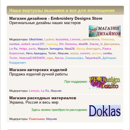
Наши виртуозы вышивки и все для воплощения
Магазин дизайнов - Embroidery Designs Store
прекрасных идей
Оригинальные дизайны наших мастеров
Модераторы:
UltraViolet
,
Lyubov
,
kuzashka
,
Lennox
,
yamschikova
,
Пимошка
,
svetlaia
,
anibell
,
tana1257
,
marimay
,
SM
,
Domnina
,
irina58
,
Xsenia_V
,
Дмитревна
,
La Ra
,
Helga
,
pavlu
,
Маруся
,
farmagina
,
Nata28
,
Mazzy
,
благодать
,
Раиса
Борисенко
,
Нить Ариадны
,
Tomin
,
Мирьям
,
sosna
,
svmmm
,
крохин
,
cemka
,
Tonito
,
Николай19850805
,
zaya
,
Nat-ka
,
СнежанаЦех
,
Tatyanka29
,
Дублерин
Кордурович
Магазин авторских изделий
Продажа изделий ручной работы
При поддержке:
Модераторы:
Lennox
,
La Ra
,
Мирьям
Магазин расходных материалов
Украина, Россия и весь мир
Здесь можно приобрести расходники:
Модераторы:
Рыженькая
,
Мирьям