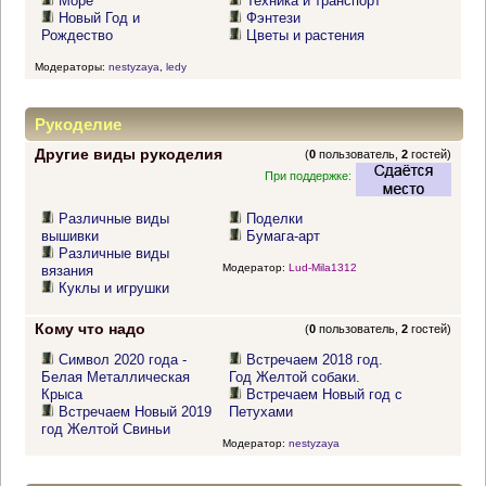
Море
Техника и транспорт
Новый Год и
Фэнтези
Рождество
Цветы и растения
Модераторы:
nestyzaya
,
ledy
Рукоделие
Другие виды рукоделия
(
0
пользователь,
2
гостей)
При поддержке:
Различные виды
Поделки
вышивки
Бумага-арт
Различные виды
Модератор:
Lud-Mila1312
вязания
Куклы и игрушки
Кому что надо
(
0
пользователь,
2
гостей)
Символ 2020 года -
Встречаем 2018 год.
Белая Металлическая
Год Желтой собаки.
Крыса
Встречаем Новый год с
Встречаем Новый 2019
Петухами
год Желтой Свиньи
Модератор:
nestyzaya