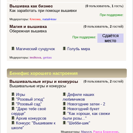
Вышивка как бизнес
(
0
пользователь,
1
гость)
Как заработать при помощи вышивки
При поддержке:
Модераторы:
Клеома
,
natali-krav
Магия и вышивка
(
0
пользователь,
2
гостей)
Обережная вышивка
При поддержке:
Магический сундучок
Голубь мира
Модераторы:
iredkova
,
gettas
Бенефис хорошего настроения
Вышивальные игры и конкурсы
(
0
пользователь,
2
гостей)
Вышивальные игры и конкурсы
Игры
Дефиле наших
"Розовый этюд"
любимчиков
"Розовый сад"
Новогодние затеи - 2
"Дарю тебе своё
Новогодний букет
сердце"
"Как хороши, как свежи
Архив конкурсов
были розы..."
Конкурс "Вышиваем к
"Шебби-шик"
школе"
Модераторы:
Маруся
,
Раиса Борисенко
,