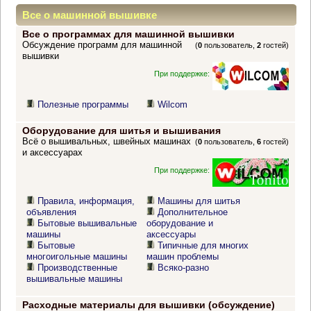
Все о машинной вышивке
Все о программах для машинной вышивки
Обсуждение программ для машинной
(
0
пользователь,
2
гостей)
вышивки
При поддержке:
Полезные программы
Wilcom
Оборудование для шитья и вышивания
Всё о вышивальных, швейных машинах
(
0
пользователь,
6
гостей)
и аксессуарах
При поддержке:
Правила, информация,
Машины для шитья
объявления
Дополнительное
Бытовые вышивальные
оборудование и
машины
аксессуары
Бытовые
Типичные для многих
многоигольные машины
машин проблемы
Производственные
Всяко-разно
вышивальные машины
Расходные материалы для вышивки (обсуждение)