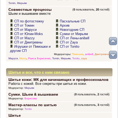
Tomin
,
Мирьям
Совместные процессы
(
0
пользователь,
20
гостей)
Шьем и вышиваем вместе
СП по фотостежку
Пасхальные СП
СП от Томин
Архив
СП от Маруси
Новогодние СП
СП от Юлии-Moks
Сумки от Мирьям
СП от Mazzy
СП от Лены-anibell
СП от Дмитревны
СП от Zaya
Игрушки от Пимошки и
СП от Tonito
другие СП
Модераторы:
Пимошка
,
anibell
,
Дмитревна
,
Маруся
,
Mazzy
,
Раиса Борисенко
,
Tomin
,
Мирьям
,
Tonito
,
zaya
Шитье и все, что с ним связано
Шитье кожи: МК для начинающих и профессионалов
Работа с кожей. Все секреты при шитье из кожи.
Модератор:
Мирьям
Сумки. Шьем & вышиваем
(
0
пользователь,
2
гостей)
Модератор:
Борисова
Мастер-классы по шитью
(
0
пользователь,
3
гостей)
Модератор:
Tonito
Шитье