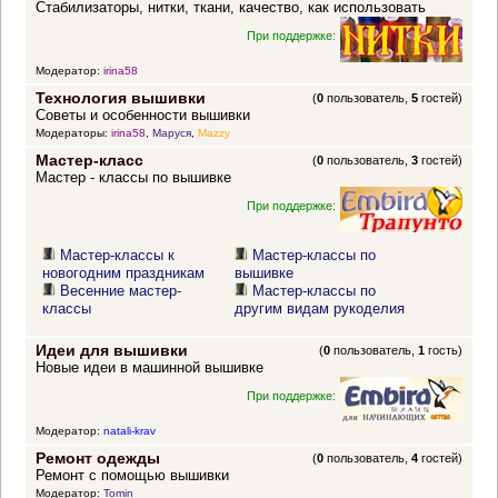
Стабилизаторы, нитки, ткани, качество, как использовать
При поддержке:
Модератор:
irina58
Технология вышивки
(
0
пользователь,
5
гостей)
Советы и особенности вышивки
Модераторы:
irina58
,
Маруся
,
Mazzy
Мастер-класс
(
0
пользователь,
3
гостей)
Мастер - классы по вышивке
При поддержке:
Мастер-классы к
Мастер-классы по
новогодним праздникам
вышивке
Весенние мастер-
Мастер-классы по
классы
другим видам рукоделия
Идеи для вышивки
(
0
пользователь,
1
гость)
Новые идеи в машинной вышивке
При поддержке:
Модератор:
natali-krav
Ремонт одежды
(
0
пользователь,
4
гостей)
Ремонт с помощью вышивки
Модератор:
Tomin