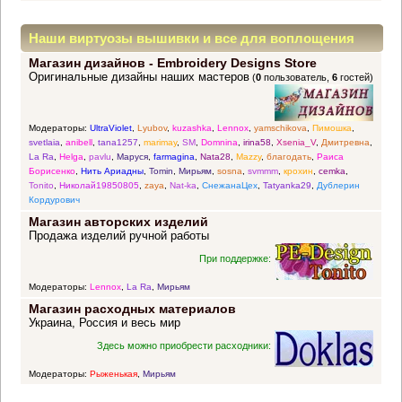
Наши виртуозы вышивки и все для воплощения
Магазин дизайнов - Embroidery Designs Store
прекрасных идей
Оригинальные дизайны наших мастеров
(
0
пользователь,
6
гостей)
Модераторы:
UltraViolet
,
Lyubov
,
kuzashka
,
Lennox
,
yamschikova
,
Пимошка
,
svetlaia
,
anibell
,
tana1257
,
marimay
,
SM
,
Domnina
,
irina58
,
Xsenia_V
,
Дмитревна
,
La Ra
,
Helga
,
pavlu
,
Маруся
,
farmagina
,
Nata28
,
Mazzy
,
благодать
,
Раиса
Борисенко
,
Нить Ариадны
,
Tomin
,
Мирьям
,
sosna
,
svmmm
,
крохин
,
cemka
,
Tonito
,
Николай19850805
,
zaya
,
Nat-ka
,
СнежанаЦех
,
Tatyanka29
,
Дублерин
Кордурович
Магазин авторских изделий
Продажа изделий ручной работы
При поддержке:
Модераторы:
Lennox
,
La Ra
,
Мирьям
Магазин расходных материалов
Украина, Россия и весь мир
Здесь можно приобрести расходники:
Модераторы:
Рыженькая
,
Мирьям