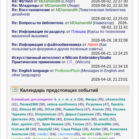
Re: Футбол
от
MDiamandM
(
Спорт
)
2026-08-02, 22:37:30
Re: Младенцы
от
MDiamandM
(
Люди
)
2026-08-02, 22:32:38
Re: Восстановление
от
MDiamandM
(
Тематическая библиотека
дизайнов
)
2026-08-02, 22:25:03
Re: Вопросы по библиотеке.
от
MDiamandM
(
Навигатор
)
2026-
08-02, 22:11:42
Re: Информация по разделу.
от
Плюшка
(
Курсы по технологии
машинной вышивки
)
2026-06-29, 18:22:08
Re: Информация о файлообменниках
от
Admin
(
Как
пользоваться форумом и другие полезные советы
)
2026-06-21, 12:24:25
Искусственный интеллект и Wilcom EmbroideryStudio
Практическое применение
от
СП_
(
Wilcom
)
2026-04-23, 12:34:18
Re: English language
от
ProfessorPlum
(
Messages in English and
other languages
)
2026-04-16, 21:23:01
Календарь предстоящих событий
Ближайшие дни рождения:
b_o_r_m_a_n
(56)
,
Фиора
(45)
,
oksanochka
(41)
,
Лилия1968
(58)
,
selena-sunflowers
(45)
,
Розалина
(47)
,
flandria
(52)
,
Юлька 80
(46)
,
ООля
(68)
,
РыжикЛиса
(47)
,
Arunas
(55)
,
Оксана
Чуркина
(41)
,
Dirtymexican
(37)
,
Дарья Скрипник
(35)
,
Марина
Цветкова
(43)
,
olga987456
(40)
,
Елена Вахнина
(60)
,
tara31
(52)
,
Alan_apelsin
(27)
,
Эрик Ниязов
(24)
,
Таткин
(57)
,
ShantellMo
(44)
,
Gulnara 88
(38)
,
Nataly82
(44)
,
Саша Рейда
(28)
,
Atelier
(38)
,
Анжелина
Анельски
(33)
,
nataliy1
(54)
,
Светляна
(65)
,
Vera001
(59)
,
Rita77
(49)
,