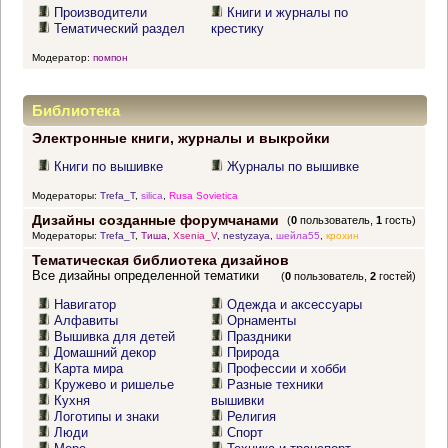
Производители
Книги и журналы по
Тематический раздел
крестику
Модератор:
помпон
Библиотека
Электронные книги, журналы и выкройки
Книги по вышивке
Журналы по вышивке
Модераторы:
Trefa_T
,
silica
,
Rusa Sovietica
Дизайны созданные форумчанами
(
0
пользователь,
1
гость)
Модераторы:
Trefa_T
,
Тиша
,
Xsenia_V
,
nestyzaya
,
шейла55
,
крохин
Тематическая библиотека дизайнов
Все дизайны определенной тематики
(
0
пользователь,
2
гостей)
Навигатор
Одежда и аксессуары
Алфавиты
Орнаменты
Вышивка для детей
Праздники
Домашний декор
Природа
Карта мира
Профессии и хобби
Кружево и ришелье
Разные техники
Кухня
вышивки
Логотипы и знаки
Религия
Люди
Спорт