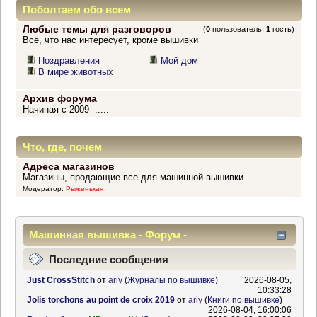
Поболтаем обо всем
Любые темы для разговоров
(
0
пользователь,
1
гость)
Все, что нас интересует, кроме вышивки
Поздравления
Мой дом
В мире животных
Архив форума
Начиная с 2009 -.....
Что, где, почем
Адреса магазинов
Магазины, продающие все для машинной вышивки
Модератор:
Рыженькая
Машинная вышивка - Форум -
Информационный центр
Последние сообщения
Just CrossStitch
от
ariy
(
Журналы по вышивке
)
2026-08-05,
10:33:28
Jolis torchons au point de croix 2019
от
ariy
(
Книги по вышивке
)
2026-08-04, 16:00:06