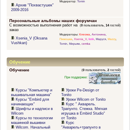
Модератор:
Tomin
Архив "Похвастушек"
2009-2016
Персональные альбомы наших форумчан
С возможностью выполнения работ на
(
0
пользователь,
14
гостей)
заказ
Модераторы:
Клеома
,
Антонина
,
Xsenia_V (Oksana
Пимошка
,
Xsenia_V
,
listik
,
Маруся
,
Mazzy
,
Vushkan)
Tomin
,
Мирьям
,
cemka
Обучение
Обучение
(
0
пользователь,
2
гостей)
При поддержке:
Курсы "Компьютер и
Уроки Pe-Design от
вышивальная машина"
Tonito
Курсы "Embird для
Уроки Wilcom от Tonito
начинающих"
Курс " Акварель.
Шрифты и надписи в
Трапунто. Стежка. Мягкая
Wilcom
игрушка в Embird Studio"
Курсы по технологии
от Tonito
машинной вышивки
Курс
Wilcom. Начальный
"Акварель+трапунто в