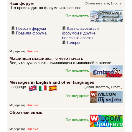
Наш форум
(
0
пользователь,
1
гость)
Что происходит на форуме интересного
При поддержке:
Новости форума
Как пользоваться
Правила форума
форумом и другие
полезные советы
Галерея
Модератор:
Клеома
Машинная вышивка - с чего начать
Все, что нужно знать начинающим о машинной вышивке
При поддержке:
Messages in English and other languages
Language:
(
0
пользователь,
1
гость)
При поддержке:
Модератор:
Клеома
Обратная связь
При поддержке:
Модератор:
Клеома