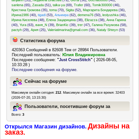
tanjalinn
(53)
,
Людмила Власова
(79)
,
Gerta
(36)
,
Gocha80880
(46)
,
sanlena
(65)
,
Zasada
(51)
,
talka-ya
(69)
,
Trafer
(60)
,
Tomik300000
(46)
,
Кристина Громова
(35)
,
toma
(70)
,
Sigita
(52)
,
Маргарита Бондарева
(36)
,
Ирина1986
(40)
,
tigadi
(53)
,
Альмира
(62)
,
demena76
(50)
,
leolyushka
(46)
,
Ирина Киселева
(48)
,
Елена Зацарицина
(38)
,
Elizazza
(38)
,
Анна Гарина
(40)
,
Yura
(63)
,
ваня_N
(39)
,
BrianKic
(39)
,
trer
(47)
,
Галина Разумова
(58)
,
pactyh
(29)
,
Ария
(25)
,
Valeriatimarina@gmail.com
(36)
,
Nataly Shteyn
(53)
Статистика форума
420363 Сообщений в 82608 Тем от 28984 Пользователи.
Последний пользователь:
Юлия Владимировна
Последнее сообщение:
"
Just CrossStitch
"
( 2026-08-05,
10:33:28 )
Последние сообщения на форуме.
Сейчас на форуме
Максимум онлайн сегодня:
212
. Максимум онлайн за все время: 32403
(2026-07-20, 13:15:30)
Пользователи, посетившие форум за
Всего:
3
последние 24 часа
Дизайны на
Открылся Магазин дизайнов.
заказ.