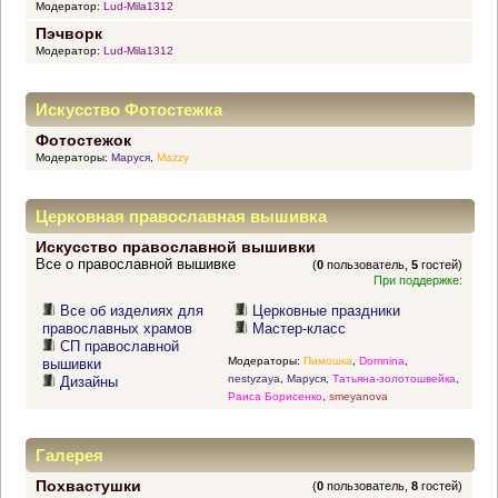
Модератор:
Lud-Mila1312
Пэчворк
Модератор:
Lud-Mila1312
Искусство Фотостежка
Фотостежок
Модераторы:
Маруся
,
Mazzy
Церковная православная вышивка
Искусство православной вышивки
Все о православной вышивке
(
0
пользователь,
5
гостей)
При поддержке:
Все об изделиях для
Церковные праздники
православных храмов
Мастер-класс
СП православной
Модераторы:
Пимошка
,
Domnina
,
вышивки
nestyzaya
,
Маруся
,
Татьяна-золотошвейка
,
Дизайны
Раиса Борисенко
,
smeyanova
Галерея
Похвастушки
(
0
пользователь,
8
гостей)