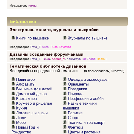
Модератор:
помпон
Библиотека
Электронные книги, журналы и выкройки
Книги по вышивке
Журналы по вышивке
Модераторы:
Trefa_T
,
silica
,
Rusa Sovietica
Дизайны созданные форумчанами
Модераторы:
Trefa_T
,
Тиша
,
Xsenia_V
,
nestyzaya
,
шейла55
,
крохин
Тематическая библиотека дизайнов
Все дизайны определенной тематики
(
0
пользователь,
3
гостей)
Навигатор
Одежда и аксессуары
Алфавиты
Орнаменты
Вышивка для детей
Праздники
Домашний декор
Природа
Карта мира
Профессии и хобби
Кружево и ришелье
Разные техники
Кухня
вышивки
Логотипы и знаки
Религия
Люди
Спорт
Море
Техника и транспорт
Новый Год и
Фэнтези
Рождество
Цветы и растения