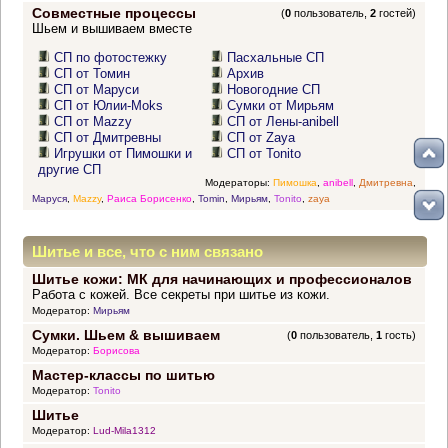
Совместные процессы
(
0
пользователь,
2
гостей)
Шьем и вышиваем вместе
СП по фотостежку
Пасхальные СП
СП от Томин
Архив
СП от Маруси
Новогодние СП
СП от Юлии-Moks
Сумки от Мирьям
СП от Mazzy
СП от Лены-anibell
СП от Дмитревны
СП от Zaya
Игрушки от Пимошки и
СП от Tonito
другие СП
Модераторы:
Пимошка
,
anibell
,
Дмитревна
,
Маруся
,
Mazzy
,
Раиса Борисенко
,
Tomin
,
Мирьям
,
Tonito
,
zaya
Шитье и все, что с ним связано
Шитье кожи: МК для начинающих и профессионалов
Работа с кожей. Все секреты при шитье из кожи.
Модератор:
Мирьям
Сумки. Шьем & вышиваем
(
0
пользователь,
1
гость)
Модератор:
Борисова
Мастер-классы по шитью
Модератор:
Tonito
Шитье
Модератор:
Lud-Mila1312