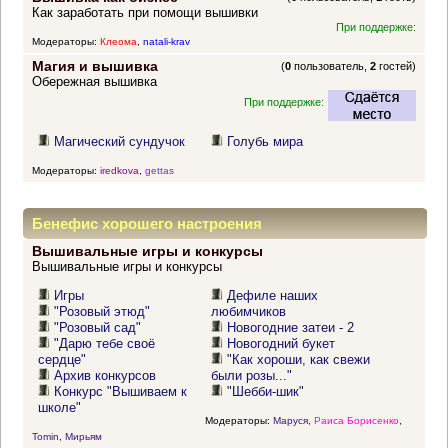
Как заработать при помощи вышивки
При поддержке:
Модераторы:
Клеома
,
natali-krav
Магия и вышивка
(
0
пользователь,
2
гостей)
Обережная вышивка
При поддержке:
Магический сундучок
Голубь мира
Модераторы:
iredkova
,
gettas
Бенефис хорошего настроения
Вышивальные игры и конкурсы
Вышивальные игры и конкурсы
Игры
Дефиле наших
"Розовый этюд"
любимчиков
"Розовый сад"
Новогодние затеи - 2
"Дарю тебе своё
Новогодний букет
сердце"
"Как хороши, как свежи
Архив конкурсов
были розы..."
Конкурс "Вышиваем к
"Шебби-шик"
школе"
Модераторы:
Маруся
,
Раиса Борисенко
,
Tomin
,
Мирьям