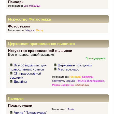
Пэчворк
Модератор:
Lud-Mila1312
Искусство Фотостежка
Фотостежок
Модераторы:
Маруся
,
Mazzy
Церковная православная вышивка
Искусство православной вышивки
Все о православной вышивке
При поддержке:
Все об изделиях для
Церковные праздники
православных храмов
Мастер-класс
СП православной
Модераторы:
Пимошка
,
Domnina
,
вышивки
nestyzaya
,
Маруся
,
Татьяна-золотошвейка
,
Дизайны
Раиса Борисенко
,
smeyanova
Галерея
Похвастушки
Модератор:
Tomin
Архив "Похвастушек"