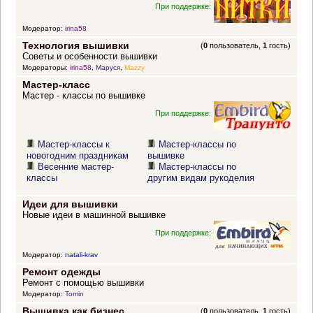
При поддержке:
Модератор:
irina58
Технология вышивки
(
0
пользователь,
1
гость)
Советы и особенности вышивки
Модераторы:
irina58
,
Маруся
,
Mazzy
Мастер-класс
Мастер - классы по вышивке
При поддержке:
Мастер-классы к
Мастер-классы по
новогодним праздникам
вышивке
Весенние мастер-
Мастер-классы по
классы
другим видам рукоделия
Идеи для вышивки
Новые идеи в машинной вышивке
При поддержке:
Модератор:
natali-krav
Ремонт одежды
Ремонт с помощью вышивки
Модератор:
Tomin
Вышивка как бизнес
(
0
пользователь,
1
гость)