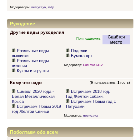
Модераторы:
nestyzaya
,
ledy
Рукоделие
Другие виды рукоделия
При поддержке:
Различные виды
Поделки
вышивки
Бумага-арт
Различные виды
Модератор:
Lud-Mila1312
вязания
Куклы и игрушки
Кому что надо
(
0
пользователь,
1
гость)
Символ 2020 года -
Встречаем 2018 год.
Белая Металлическая
Год Желтой собаки.
Крыса
Встречаем Новый год с
Встречаем Новый 2019
Петухами
год Желтой Свиньи
Модератор:
nestyzaya
Поболтаем обо всем