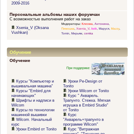
2009-2016
Персональные альбомы наших форумчан
С возможностью выполнения работ на заказ
Модераторы:
Клеома
,
Антонина
,
Xsenia_V (Oksana
Пимошка
,
Xsenia_V
,
listik
,
Маруся
,
Mazzy
,
Vushkan)
Tomin
,
Мирьям
,
cemka
Обучение
Обучение
При поддержке:
Курсы "Компьютер и
Уроки Pe-Design от
вышивальная машина"
Tonito
Курсы "Embird для
Уроки Wilcom от Tonito
начинающих"
Курс " Акварель.
Шрифты и надписи в
Трапунто. Стежка. Мягкая
Wilcom
игрушка в Embird Studio"
Курсы по технологии
от Tonito
машинной вышивки
Курс
Wilcom. Начальный
"Акварель+трапунто в
курс
программе Wilcom"
Уроки Embird от Tonito
Курс "Витражная
техника". "Тиснение по