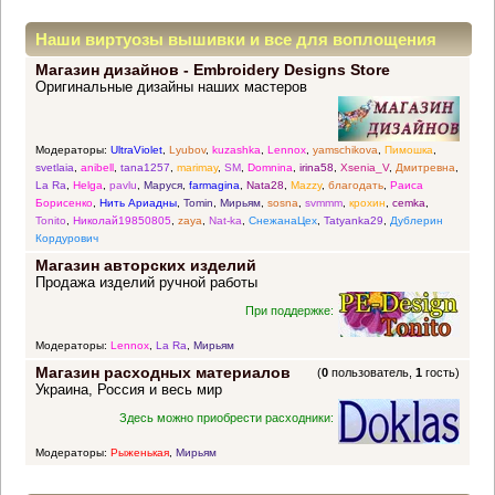
Наши виртуозы вышивки и все для воплощения
Магазин дизайнов - Embroidery Designs Store
прекрасных идей
Оригинальные дизайны наших мастеров
Модераторы:
UltraViolet
,
Lyubov
,
kuzashka
,
Lennox
,
yamschikova
,
Пимошка
,
svetlaia
,
anibell
,
tana1257
,
marimay
,
SM
,
Domnina
,
irina58
,
Xsenia_V
,
Дмитревна
,
La Ra
,
Helga
,
pavlu
,
Маруся
,
farmagina
,
Nata28
,
Mazzy
,
благодать
,
Раиса
Борисенко
,
Нить Ариадны
,
Tomin
,
Мирьям
,
sosna
,
svmmm
,
крохин
,
cemka
,
Tonito
,
Николай19850805
,
zaya
,
Nat-ka
,
СнежанаЦех
,
Tatyanka29
,
Дублерин
Кордурович
Магазин авторских изделий
Продажа изделий ручной работы
При поддержке:
Модераторы:
Lennox
,
La Ra
,
Мирьям
Магазин расходных материалов
(
0
пользователь,
1
гость)
Украина, Россия и весь мир
Здесь можно приобрести расходники:
Модераторы:
Рыженькая
,
Мирьям