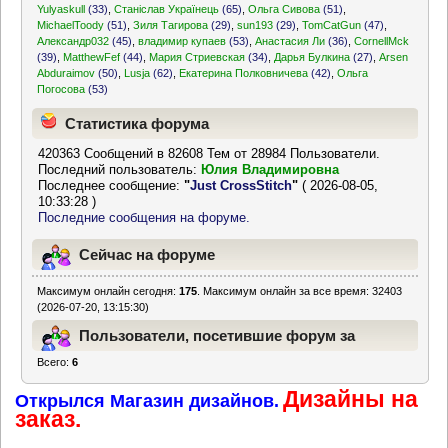
Yulyaskull
(33)
,
Станіслав Українець
(65)
,
Ольга Сивова
(51)
,
MichaelToody
(51)
,
Зиля Тагирова
(29)
,
sun193
(29)
,
TomCatGun
(47)
,
Александр032
(45)
,
владимир купаев
(53)
,
Анастасия Ли
(36)
,
CornellMck
(39)
,
MatthewFef
(44)
,
Мария Стриевская
(34)
,
Дарья Булкина
(27)
,
Arsen
Abduraimov
(50)
,
Lusja
(62)
,
Екатерина Полковничева
(42)
,
Ольга
Погосова
(53)
Статистика форума
420363 Сообщений в 82608 Тем от 28984 Пользователи.
Последний пользователь:
Юлия Владимировна
Последнее сообщение:
"
Just CrossStitch
"
( 2026-08-05,
10:33:28 )
Последние сообщения на форуме.
Сейчас на форуме
Максимум онлайн сегодня:
175
. Максимум онлайн за все время: 32403
(2026-07-20, 13:15:30)
Пользователи, посетившие форум за
Всего:
6
последние 24 часа
Дизайны на
Открылся Магазин дизайнов.
заказ.