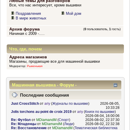
Любые темы для разговоров
Все, что нас интересует, кроме вышивки
Поздравления
Мой дом
В мире животных
Архив форума
(
0
пользователь,
1
гость)
Начиная с 2009 -.....
Что, где, почем
Адреса магазинов
Магазины, продающие все для машинной вышивки
Модератор:
Рыженькая
Машинная вышивка - Форум -
Информационный центр
Последние сообщения
Just CrossStitch
от
ariy
(
Журналы по вышивке
)
2026-08-05,
10:33:28
Jolis torchons au point de croix 2019
от
ariy
(
Книги по вышивке
)
2026-08-04, 16:00:06
Re: Футбол
от
MDiamandM
(
Спорт
)
2026-08-02, 22:37:30
Re: Младенцы
от
MDiamandM
(
Люди
)
2026-08-02, 22:32:38
Re: Восстановление
от
MDiamandM
(
Тематическая библиотека