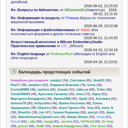
дизайнов
)
2026-08-02, 22:25:03
Re: Вопросы по библиотеке.
от
MDiamandM
(
Навигатор
)
2026-
08-02, 22:11:42
Re: Информация по разделу.
от
Плюшка
(
Курсы по технологии
машинной вышивки
)
2026-06-29, 18:22:08
Re: Информация о файлообменниках
от
Admin
(
Как
пользоваться форумом и другие полезные советы
)
2026-06-21, 12:24:25
Искусственный интеллект и Wilcom EmbroideryStudio
Практическое применение
от
СП_
(
Wilcom
)
2026-04-23, 12:34:18
Re: English language
от
ProfessorPlum
(
Messages in English and
other languages
)
2026-04-16, 21:23:01
Календарь предстоящих событий
Ближайшие дни рождения:
nataliy1
(54)
,
Светляна
(65)
,
Vera001
(59)
,
Rita77
(49)
,
tanjalinn
(53)
,
Людмила Власова
(79)
,
Gerta
(36)
,
Gocha80880
(46)
,
sanlena
(65)
,
Zasada
(51)
,
talka-ya
(69)
,
Trafer
(60)
,
Tomik300000
(46)
,
Кристина Громова
(35)
,
toma
(70)
,
Sigita
(52)
,
Маргарита Бондарева
(36)
,
Ирина1986
(40)
,
tigadi
(53)
,
Альмира
(62)
,
demena76
(50)
,
leolyushka
(46)
,
Ирина Киселева
(48)
,
Елена
Зацарицина
(38)
,
Elizazza
(38)
,
Анна Гарина
(40)
,
Yura
(63)
,
ваня_N
(39)
,
BrianKic
(39)
,
trer
(47)
,
Галина Разумова
(58)
,
pactyh
(29)
,
Ария
(25)
,
Valeriatimarina@gmail.com
(36)
,
Nataly Shteyn
(53)
,
Sheila
(51)
,
Elvira9
(63)
,
Lalita
(50)
,
hopejjj
(42)
,
Jasmina
(51)
,
NATALKA
(54)
,
Re Nata
(49)
,
grazart
(66)
,
MolliE
(44)
,
Анжела Бородухина
(36)
,
Оле-Лукое
(53)
,