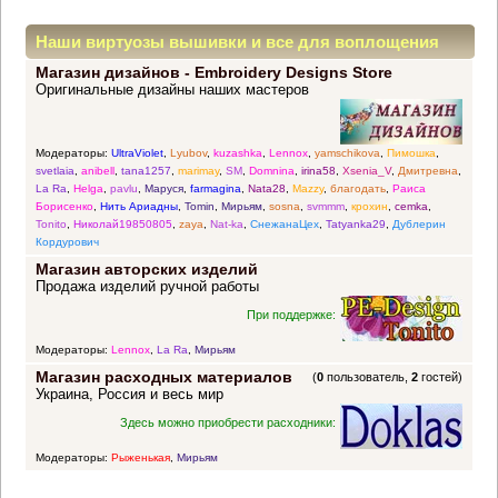
Наши виртуозы вышивки и все для воплощения
Магазин дизайнов - Embroidery Designs Store
прекрасных идей
Оригинальные дизайны наших мастеров
Модераторы:
UltraViolet
,
Lyubov
,
kuzashka
,
Lennox
,
yamschikova
,
Пимошка
,
svetlaia
,
anibell
,
tana1257
,
marimay
,
SM
,
Domnina
,
irina58
,
Xsenia_V
,
Дмитревна
,
La Ra
,
Helga
,
pavlu
,
Маруся
,
farmagina
,
Nata28
,
Mazzy
,
благодать
,
Раиса
Борисенко
,
Нить Ариадны
,
Tomin
,
Мирьям
,
sosna
,
svmmm
,
крохин
,
cemka
,
Tonito
,
Николай19850805
,
zaya
,
Nat-ka
,
СнежанаЦех
,
Tatyanka29
,
Дублерин
Кордурович
Магазин авторских изделий
Продажа изделий ручной работы
При поддержке:
Модераторы:
Lennox
,
La Ra
,
Мирьям
Магазин расходных материалов
(
0
пользователь,
2
гостей)
Украина, Россия и весь мир
Здесь можно приобрести расходники:
Модераторы:
Рыженькая
,
Мирьям