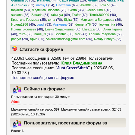
Gulnara 88
(38)
,
Nataly82
(44)
,
Саша Рейда
(28)
,
Atelier
(38)
,
Анжелина
Анельски
(33)
,
nataliy1
(54)
,
Светляна
(65)
,
Vera001
(59)
,
Rita77
(49)
,
tanjalinn
(53)
,
Людмила Власова
(79)
,
Gerta
(36)
,
Gocha80880
(46)
,
sanlena
(65)
,
Zasada
(51)
,
talka-ya
(69)
,
Trafer
(60)
,
Tomik300000
(46)
,
Кристина Громова
(35)
,
toma
(70)
,
Sigita
(52)
,
Маргарита Бондарева
(36)
,
Ирина1986
(40)
,
tigadi
(53)
,
Альмира
(62)
,
demena76
(50)
,
leolyushka
(46)
,
Ирина Киселева
(48)
,
Елена Зацарицина
(38)
,
Elizazza
(38)
,
Анна Гарина
(40)
,
Yura
(63)
,
ваня_N
(39)
,
BrianKic
(39)
,
trer
(47)
,
Галина Разумова
(58)
,
pactyh
(29)
,
Ария
(25)
,
Valeriatimarina@gmail.com
(36)
,
Nataly Shteyn
(53)
Статистика форума
420363 Сообщений в 82608 Тем от 28984 Пользователи.
Последний пользователь:
Юлия Владимировна
Последнее сообщение:
"
Just CrossStitch
"
( 2026-08-05,
10:33:28 )
Последние сообщения на форуме.
Сейчас на форуме
Пользователи за последние 30 минут:
Admin
Максимум онлайн сегодня:
357
. Максимум онлайн за все время: 32403
(2026-07-20, 13:15:30)
Пользователи, посетившие форум за
Всего:
6
последние 24 часа