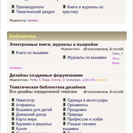
Производители
Книги и журналы по
Тематический раздел
крестику
Модератор:
помпон
Библиотека
Электронные книги, журналы и выкройки
Модераторы:
(
0
пользователь,
2
гостей)
Книги по вышивке
Trefa_T
,
Журналы по вышивке
silica
,
Rusa
Sovietica
Дизайны созданные форумчанами
Модераторы:
Trefa_T
,
Тиша
,
Xsenia_V
,
nestyzaya
,
шейла55
,
крохин
Тематическая библиотека дизайнов
Все дизайны определенной тематики
(
0
пользователь,
2
гостей)
Навигатор
Одежда и аксессуары
Алфавиты
Орнаменты
Вышивка для детей
Праздники
Домашний декор
Природа
Карта мира
Профессии и хобби
Кружево и ришелье
Разные техники
Кухня
вышивки