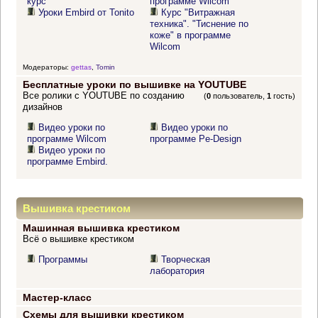
курс
программе Wilcom"
Уроки Embird от Tonito
Курс "Витражная
техника". "Тиснение по
коже" в программе
Wilcom
Модераторы:
gettas
,
Tomin
Бесплатные уроки по вышивке на YOUTUBE
Все ролики с YOUTUBE по созданию
(
0
пользователь,
1
гость)
дизайнов
Видео уроки по
Видео уроки по
программе Wilcom
программе Pe-Design
Видео уроки по
программе Embird.
Вышивка крестиком
Машинная вышивка крестиком
Всё о вышивке крестиком
Программы
Творческая
лаборатория
Мастер-класс
Схемы для вышивки крестиком