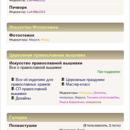
Модератор:
Lud-Mila1312
Пэчворк
Модератор:
Lud-Mila1312
Искусство Фотостежка
Фотостежок
Модераторы:
Маруся
,
Mazzy
Церковная православная вышивка
Искусство православной вышивки
Все о православной вышивке
При поддержке:
Все об изделиях для
Церковные праздники
православных храмов
Мастер-класс
СП православной
Модераторы:
Пимошка
,
Domnina
,
вышивки
nestyzaya
,
Маруся
,
Татьяна-золотошвейка
,
Дизайны
Раиса Борисенко
,
smeyanova
Галерея
Похвастушки
(
0
пользователь,
1
гость)
Модератор:
Tomin