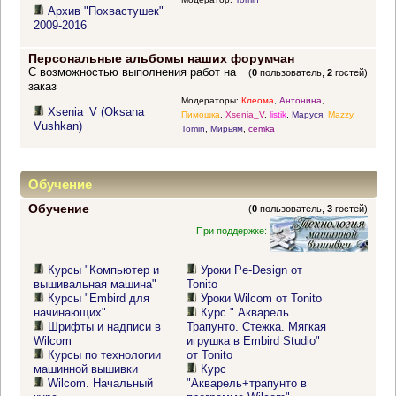
Архив "Похвастушек"
2009-2016
Персональные альбомы наших форумчан
С возможностью выполнения работ на
(
0
пользователь,
2
гостей)
заказ
Модераторы:
Клеома
,
Антонина
,
Xsenia_V (Oksana
Пимошка
,
Xsenia_V
,
listik
,
Маруся
,
Mazzy
,
Vushkan)
Tomin
,
Мирьям
,
cemka
Обучение
Обучение
(
0
пользователь,
3
гостей)
При поддержке:
Курсы "Компьютер и
Уроки Pe-Design от
вышивальная машина"
Tonito
Курсы "Embird для
Уроки Wilcom от Tonito
начинающих"
Курс " Акварель.
Шрифты и надписи в
Трапунто. Стежка. Мягкая
Wilcom
игрушка в Embird Studio"
Курсы по технологии
от Tonito
машинной вышивки
Курс
Wilcom. Начальный
"Акварель+трапунто в