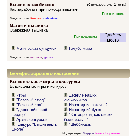
Вышивка как бизнес
(
0
пользователь,
1
гость)
Как заработать при помощи вышивки
При поддержке:
Модераторы:
Клеома
,
natali-krav
Магия и вышивка
Обережная вышивка
При поддержке:
Магический сундучок
Голубь мира
Модераторы:
iredkova
,
gettas
Бенефис хорошего настроения
Вышивальные игры и конкурсы
Вышивальные игры и конкурсы
Игры
Дефиле наших
"Розовый этюд"
любимчиков
"Розовый сад"
Новогодние затеи - 2
"Дарю тебе своё
Новогодний букет
сердце"
"Как хороши, как свежи
Архив конкурсов
были розы..."
Конкурс "Вышиваем к
"Шебби-шик"
школе"
Модераторы:
Маруся
,
Раиса Борисенко
,