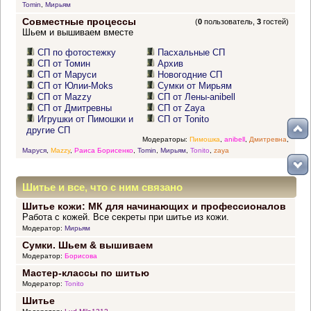
Tomin
,
Мирьям
Совместные процессы
(
0
пользователь,
3
гостей)
Шьем и вышиваем вместе
СП по фотостежку
Пасхальные СП
СП от Томин
Архив
СП от Маруси
Новогодние СП
СП от Юлии-Moks
Сумки от Мирьям
СП от Mazzy
СП от Лены-anibell
СП от Дмитревны
СП от Zaya
Игрушки от Пимошки и
СП от Tonito
другие СП
Модераторы:
Пимошка
,
anibell
,
Дмитревна
,
Маруся
,
Mazzy
,
Раиса Борисенко
,
Tomin
,
Мирьям
,
Tonito
,
zaya
Шитье и все, что с ним связано
Шитье кожи: МК для начинающих и профессионалов
Работа с кожей. Все секреты при шитье из кожи.
Модератор:
Мирьям
Сумки. Шьем & вышиваем
Модератор:
Борисова
Мастер-классы по шитью
Модератор:
Tonito
Шитье