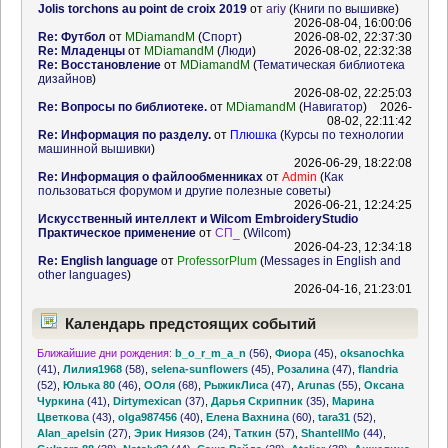
Jolis torchons au point de croix 2019
от
ariy
(
Книги по вышивке
)
2026-08-04, 16:00:06
Re: Футбол
от
MDiamandM
(
Спорт
)
2026-08-02, 22:37:30
Re: Младенцы
от
MDiamandM
(
Люди
)
2026-08-02, 22:32:38
Re: Восстановление
от
MDiamandM
(
Тематическая библиотека
дизайнов
)
2026-08-02, 22:25:03
Re: Вопросы по библиотеке.
от
MDiamandM
(
Навигатор
)
2026-
08-02, 22:11:42
Re: Информация по разделу.
от
Плюшка
(
Курсы по технологии
машинной вышивки
)
2026-06-29, 18:22:08
Re: Информация о файлообменниках
от
Admin
(
Как
пользоваться форумом и другие полезные советы
)
2026-06-21, 12:24:25
Искусственный интеллект и Wilcom EmbroideryStudio
Практическое применение
от
СП_
(
Wilcom
)
2026-04-23, 12:34:18
Re: English language
от
ProfessorPlum
(
Messages in English and
other languages
)
2026-04-16, 21:23:01
Календарь предстоящих событий
Ближайшие дни рождения:
b_o_r_m_a_n
(56)
,
Фиора
(45)
,
oksanochka
(41)
,
Лилия1968
(58)
,
selena-sunflowers
(45)
,
Розалина
(47)
,
flandria
(52)
,
Юлька 80
(46)
,
ООля
(68)
,
РыжикЛиса
(47)
,
Arunas
(55)
,
Оксана
Чуркина
(41)
,
Dirtymexican
(37)
,
Дарья Скрипник
(35)
,
Марина
Цветкова
(43)
,
olga987456
(40)
,
Елена Вахнина
(60)
,
tara31
(52)
,
Alan_apelsin
(27)
,
Эрик Ниязов
(24)
,
Таткин
(57)
,
ShantellMo
(44)
,