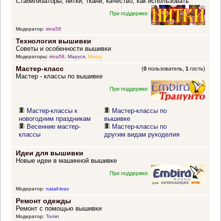
Стабилизаторы, нитки, ткани, качество, как использовать
При поддержке:
Модератор:
irina58
Технология вышивки
Советы и особенности вышивки
Модераторы:
irina58
,
Маруся
,
Mazzy
Мастер-класс
(
0
пользователь,
1
гость)
Мастер - классы по вышивке
При поддержке:
Мастер-классы к
Мастер-классы по
новогодним праздникам
вышивке
Весенние мастер-
Мастер-классы по
классы
другим видам рукоделия
Идеи для вышивки
Новые идеи в машинной вышивке
При поддержке:
Модератор:
natali-krav
Ремонт одежды
Ремонт с помощью вышивки
Модератор:
Tomin