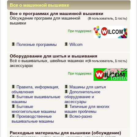
Все о машинной вышивке
Все о программах для машинной вышивки
Обсуждение программ для машинной
(
0
пользователь,
1
гость)
вышивки
При поддержке:
Полезные программы
Wilcom
Оборудование для шитья и вышивания
Всё о вышивальных, швейных машинах и
(
0
пользователь,
1
гость)
аксессуарах
При поддержке:
Правила, информация,
Машины для шитья
объявления
Дополнительное
Бытовые вышивальные
оборудование и
машины
аксессуары
Бытовые
Типичные для многих
многоигольные машины
машин проблемы
Производственные
Всяко-разно
вышивальные машины
Расходные материалы для вышивки (обсуждение)