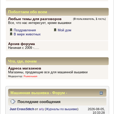
Поболтаем обо всем
Любые темы для разговоров
(
0
пользователь,
1
гость)
Все, что нас интересует, кроме вышивки
Поздравления
Мой дом
В мире животных
Архив форума
Начиная с 2009 -.....
Что, где, почем
Адреса магазинов
Магазины, продающие все для машинной вышивки
Модератор:
Рыженькая
Машинная вышивка - Форум -
Информационный центр
Последние сообщения
Just CrossStitch
от
ariy
(
Журналы по вышивке
)
2026-08-05,
10:33:28