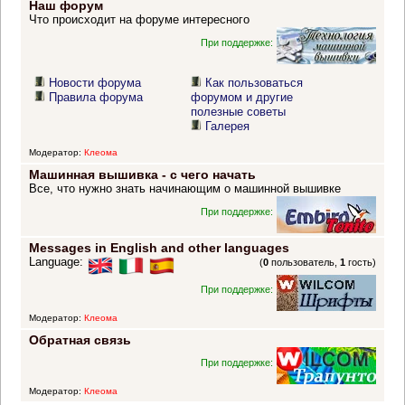
Наш форум
Что происходит на форуме интересного
При поддержке:
Новости форума
Как пользоваться
Правила форума
форумом и другие
полезные советы
Галерея
Модератор:
Клеома
Машинная вышивка - с чего начать
Все, что нужно знать начинающим о машинной вышивке
При поддержке:
Messages in English and other languages
Language:
(
0
пользователь,
1
гость)
При поддержке:
Модератор:
Клеома
Обратная связь
При поддержке:
Модератор:
Клеома