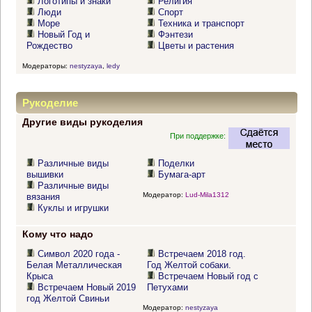
Логотипы и знаки
Религия
Люди
Спорт
Море
Техника и транспорт
Новый Год и
Фэнтези
Рождество
Цветы и растения
Модераторы:
nestyzaya
,
ledy
Рукоделие
Другие виды рукоделия
При поддержке:
Различные виды
Поделки
вышивки
Бумага-арт
Различные виды
Модератор:
Lud-Mila1312
вязания
Куклы и игрушки
Кому что надо
Символ 2020 года -
Встречаем 2018 год.
Белая Металлическая
Год Желтой собаки.
Крыса
Встречаем Новый год с
Встречаем Новый 2019
Петухами
год Желтой Свиньи
Модератор:
nestyzaya