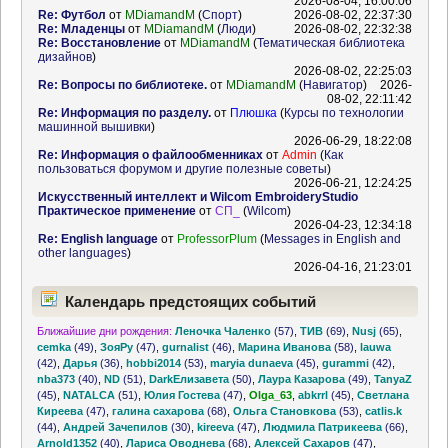
2026-08-04, 16:00:06
Re: Футбол
от
MDiamandM
(
Спорт
)
2026-08-02, 22:37:30
Re: Младенцы
от
MDiamandM
(
Люди
)
2026-08-02, 22:32:38
Re: Восстановление
от
MDiamandM
(
Тематическая библиотека
дизайнов
)
2026-08-02, 22:25:03
Re: Вопросы по библиотеке.
от
MDiamandM
(
Навигатор
)
2026-
08-02, 22:11:42
Re: Информация по разделу.
от
Плюшка
(
Курсы по технологии
машинной вышивки
)
2026-06-29, 18:22:08
Re: Информация о файлообменниках
от
Admin
(
Как
пользоваться форумом и другие полезные советы
)
2026-06-21, 12:24:25
Искусственный интеллект и Wilcom EmbroideryStudio
Практическое применение
от
СП_
(
Wilcom
)
2026-04-23, 12:34:18
Re: English language
от
ProfessorPlum
(
Messages in English and
other languages
)
2026-04-16, 21:23:01
Календарь предстоящих событий
Ближайшие дни рождения:
Леночка Чаленко
(57)
,
ТИВ
(69)
,
Nusj
(65)
,
cemka
(49)
,
ЗояРу
(47)
,
gurnalist
(46)
,
Марина Иванова
(58)
,
lauwa
(42)
,
Дарья
(36)
,
hobbi2014
(53)
,
maryia dunaeva
(45)
,
gurammi
(42)
,
nba373
(40)
,
ND
(51)
,
DarkЕлизавета
(50)
,
Лаура Казарова
(49)
,
TanyaZ
(45)
,
NATALCA
(51)
,
Юлия Гостева
(47)
,
Olga_63
,
abkrrl
(45)
,
Светлана
Киреева
(47)
,
галина сахарова
(68)
,
Ольга Становкова
(53)
,
catlis.k
(44)
,
Андрей Зачепилов
(30)
,
kireeva
(47)
,
Людмила Патрикеева
(66)
,
Arnold1352
(40)
,
Лариса Оводнева
(68)
,
Алексей Сахаров
(47)
,