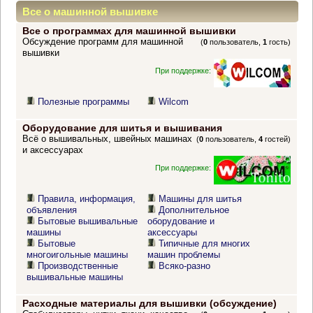
Все о машинной вышивке
Все о программах для машинной вышивки
Обсуждение программ для машинной
(
0
пользователь,
1
гость)
вышивки
При поддержке:
Полезные программы
Wilcom
Оборудование для шитья и вышивания
Всё о вышивальных, швейных машинах
(
0
пользователь,
4
гостей)
и аксессуарах
При поддержке:
Правила, информация,
Машины для шитья
объявления
Дополнительное
Бытовые вышивальные
оборудование и
машины
аксессуары
Бытовые
Типичные для многих
многоигольные машины
машин проблемы
Производственные
Всяко-разно
вышивальные машины
Расходные материалы для вышивки (обсуждение)