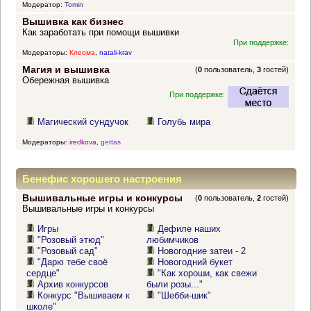
Модератор:
Tomin
Вышивка как бизнес
Как заработать при помощи вышивки
При поддержке:
Модераторы:
Клеома
,
natali-krav
Магия и вышивка
(
0
пользователь,
3
гостей)
Обережная вышивка
При поддержке:
Магический сундучок
Голубь мира
Модераторы:
iredkova
,
gettas
Бенефис хорошего настроения
Вышивальные игры и конкурсы
(
0
пользователь,
2
гостей)
Вышивальные игры и конкурсы
Игры
Дефиле наших
"Розовый этюд"
любимчиков
"Розовый сад"
Новогодние затеи - 2
"Дарю тебе своё
Новогодний букет
сердце"
"Как хороши, как свежи
Архив конкурсов
были розы..."
Конкурс "Вышиваем к
"Шебби-шик"
школе"