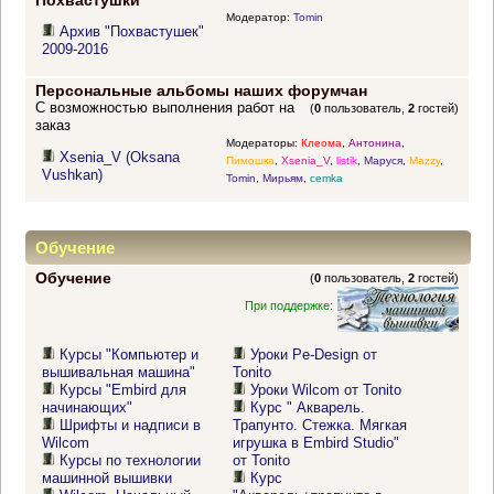
Похвастушки
Модератор:
Tomin
Архив "Похвастушек"
2009-2016
Персональные альбомы наших форумчан
С возможностью выполнения работ на
(
0
пользователь,
2
гостей)
заказ
Модераторы:
Клеома
,
Антонина
,
Xsenia_V (Oksana
Пимошка
,
Xsenia_V
,
listik
,
Маруся
,
Mazzy
,
Vushkan)
Tomin
,
Мирьям
,
cemka
Обучение
Обучение
(
0
пользователь,
2
гостей)
При поддержке:
Курсы "Компьютер и
Уроки Pe-Design от
вышивальная машина"
Tonito
Курсы "Embird для
Уроки Wilcom от Tonito
начинающих"
Курс " Акварель.
Шрифты и надписи в
Трапунто. Стежка. Мягкая
Wilcom
игрушка в Embird Studio"
Курсы по технологии
от Tonito
машинной вышивки
Курс