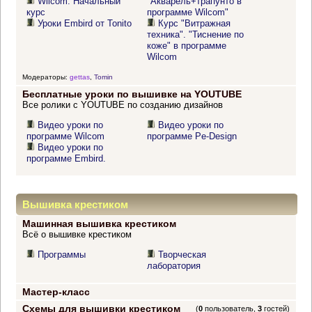
Wilcom. Начальный
"Акварель+трапунто в
курс
программе Wilcom"
Уроки Embird от Tonito
Курс "Витражная
техника". "Тиснение по
коже" в программе
Wilcom
Модераторы:
gettas
,
Tomin
Бесплатные уроки по вышивке на YOUTUBE
Все ролики с YOUTUBE по созданию дизайнов
Видео уроки по
Видео уроки по
программе Wilcom
программе Pe-Design
Видео уроки по
программе Embird.
Вышивка крестиком
Машинная вышивка крестиком
Всё о вышивке крестиком
Программы
Творческая
лаборатория
Мастер-класс
Схемы для вышивки крестиком
(
0
пользователь,
3
гостей)