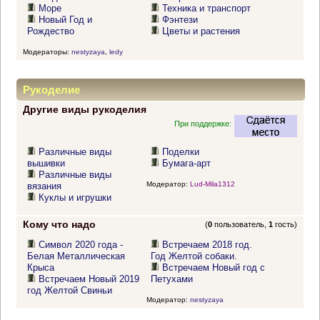
Море
Техника и транспорт
Новый Год и
Фэнтези
Рождество
Цветы и растения
Модераторы:
nestyzaya
,
ledy
Рукоделие
Другие виды рукоделия
При поддержке:
Различные виды
Поделки
вышивки
Бумага-арт
Различные виды
Модератор:
Lud-Mila1312
вязания
Куклы и игрушки
Кому что надо
(
0
пользователь,
1
гость)
Символ 2020 года -
Встречаем 2018 год.
Белая Металлическая
Год Желтой собаки.
Крыса
Встречаем Новый год с
Встречаем Новый 2019
Петухами
год Желтой Свиньи
Модератор:
nestyzaya