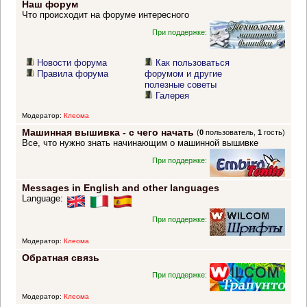
Наш форум
Что происходит на форуме интересного
При поддержке:
Новости форума
Как пользоваться
Правила форума
форумом и другие
полезные советы
Галерея
Модератор:
Клеома
Машинная вышивка - с чего начать
(
0
пользователь,
1
гость)
Все, что нужно знать начинающим о машинной вышивке
При поддержке:
Messages in English and other languages
Language:
При поддержке:
Модератор:
Клеома
Обратная связь
При поддержке:
Модератор:
Клеома