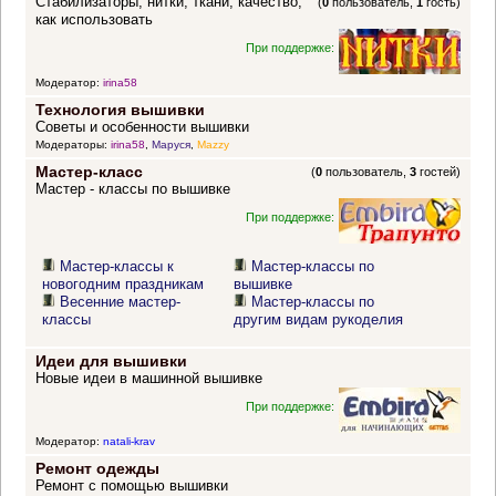
Стабилизаторы, нитки, ткани, качество,
(
0
пользователь,
1
гость)
как использовать
При поддержке:
Модератор:
irina58
Технология вышивки
Советы и особенности вышивки
Модераторы:
irina58
,
Маруся
,
Mazzy
Мастер-класс
(
0
пользователь,
3
гостей)
Мастер - классы по вышивке
При поддержке:
Мастер-классы к
Мастер-классы по
новогодним праздникам
вышивке
Весенние мастер-
Мастер-классы по
классы
другим видам рукоделия
Идеи для вышивки
Новые идеи в машинной вышивке
При поддержке:
Модератор:
natali-krav
Ремонт одежды
Ремонт с помощью вышивки