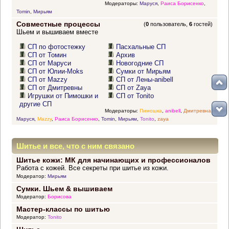
Модераторы:
Маруся
,
Раиса Борисенко
,
Tomin
,
Мирьям
Совместные процессы
(
0
пользователь,
6
гостей)
Шьем и вышиваем вместе
СП по фотостежку
Пасхальные СП
СП от Томин
Архив
СП от Маруси
Новогодние СП
СП от Юлии-Moks
Сумки от Мирьям
СП от Mazzy
СП от Лены-anibell
СП от Дмитревны
СП от Zaya
Игрушки от Пимошки и
СП от Tonito
другие СП
Модераторы:
Пимошка
,
anibell
,
Дмитревна
,
Маруся
,
Mazzy
,
Раиса Борисенко
,
Tomin
,
Мирьям
,
Tonito
,
zaya
Шитье и все, что с ним связано
Шитье кожи: МК для начинающих и профессионалов
Работа с кожей. Все секреты при шитье из кожи.
Модератор:
Мирьям
Сумки. Шьем & вышиваем
Модератор:
Борисова
Мастер-классы по шитью
Модератор:
Tonito