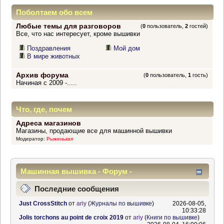
Поболтаем обо всем
Любые темы для разговоров
(
0
пользователь,
2
гостей)
Все, что нас интересует, кроме вышивки
Поздравления
Мой дом
В мире животных
Архив форума
(
0
пользователь,
1
гость)
Начиная с 2009 -.....
Что, где, почем
Адреса магазинов
Магазины, продающие все для машинной вышивки
Модератор:
Рыженькая
Машинная вышивка - Форум -
Информационный центр
Последние сообщения
Just CrossStitch
от
ariy
(
Журналы по вышивке
)
2026-08-05,
10:33:28
Jolis torchons au point de croix 2019
от
ariy
(
Книги по вышивке
)