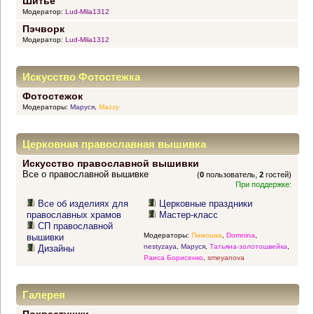
Шитье
Модератор:
Lud-Mila1312
Пэчворк
Модератор:
Lud-Mila1312
Искусство Фотостежка
Фотостежок
Модераторы:
Маруся
,
Mazzy
Церковная православная вышивка
Искусство православной вышивки
Все о православной вышивке
(
0
пользователь,
2
гостей)
При поддержке:
Все об изделиях для
Церковные праздники
православных храмов
Мастер-класс
СП православной
Модераторы:
Пимошка
,
Domnina
,
вышивки
nestyzaya
,
Маруся
,
Татьяна-золотошвейка
,
Дизайны
Раиса Борисенко
,
smeyanova
Галерея