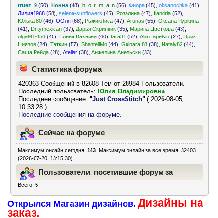
truez_9
(50)
,
Нонна
(48)
,
b_o_r_m_a_n
(56)
,
Фиора
(45)
,
oksanochka
(41)
,
Лилия1968
(58)
,
selena-sunflowers
(45)
,
Розалина
(47)
,
flandria
(52)
,
Юлька 80
(46)
,
ООля
(68)
,
РыжикЛиса
(47)
,
Arunas
(55)
,
Оксана Чуркина
(41)
,
Dirtymexican
(37)
,
Дарья Скрипник
(35)
,
Марина Цветкова
(43)
,
olga987456
(40)
,
Елена Вахнина
(60)
,
tara31
(52)
,
Alan_apelsin
(27)
,
Эрик
Ниязов
(24)
,
Таткин
(57)
,
ShantellMo
(44)
,
Gulnara 88
(38)
,
Nataly82
(44)
,
Саша Рейда
(28)
,
Atelier
(38)
,
Анжелина Анельски
(33)
Статистика форума
420363 Сообщений в 82608 Тем от 28984 Пользователи.
Последний пользователь:
Юлия Владимировна
Последнее сообщение:
"
Just CrossStitch
"
( 2026-08-05,
10:33:28 )
Последние сообщения на форуме.
Сейчас на форуме
Максимум онлайн сегодня:
143
. Максимум онлайн за все время: 32403
(2026-07-20, 13:15:30)
Пользователи, посетившие форум за
Всего:
5
последние 24 часа
Дизайны на
Открылся Магазин дизайнов.
заказ.