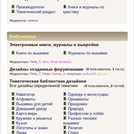
Производители
Книги и журналы по
Тематический раздел
крестику
Модератор:
помпон
Библиотека
Электронные книги, журналы и выкройки
Книги по вышивке
Журналы по вышивке
Модераторы:
Trefa_T
,
silica
,
Rusa Sovietica
Дизайны созданные форумчанами
(
0
пользователь,
1
гость)
Модераторы:
Trefa_T
,
Тиша
,
Xsenia_V
,
nestyzaya
,
шейла55
,
крохин
Тематическая библиотека дизайнов
Все дизайны определенной тематики
(
0
пользователь,
2
гостей)
Навигатор
Одежда и аксессуары
Алфавиты
Орнаменты
Вышивка для детей
Праздники
Домашний декор
Природа
Карта мира
Профессии и хобби
Кружево и ришелье
Разные техники
Кухня
вышивки
Логотипы и знаки
Религия
Люди
Спорт