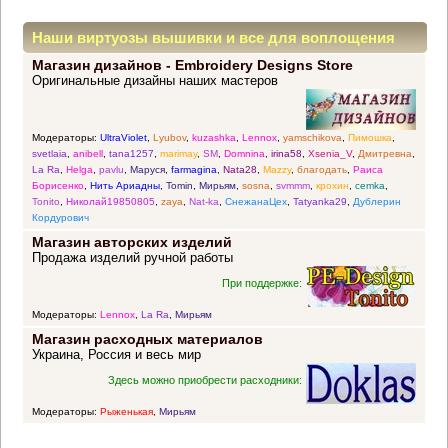
Наши виртуозы вышивки и все для воплощения
Магазин дизайнов - Embroidery Designs Store
прекрасных идей
Оригинальные дизайны наших мастеров
Модераторы:
UltraViolet
,
Lyubov
,
kuzashka
,
Lennox
,
yamschikova
,
Пимошка
,
svetlaia
,
anibell
,
tana1257
,
marimay
,
SM
,
Domnina
,
irina58
,
Xsenia_V
,
Дмитревна
,
La Ra
,
Helga
,
pavlu
,
Маруся
,
farmagina
,
Nata28
,
Mazzy
,
благодать
,
Раиса
Борисенко
,
Нить Ариадны
,
Tomin
,
Мирьям
,
sosna
,
svmmm
,
крохин
,
cemka
,
Tonito
,
Николай19850805
,
zaya
,
Nat-ka
,
СнежанаЦех
,
Tatyanka29
,
Дублерин
Кордурович
Магазин авторских изделий
Продажа изделий ручной работы
При поддержке:
Модераторы:
Lennox
,
La Ra
,
Мирьям
Магазин расходных материалов
Украина, Россия и весь мир
Здесь можно приобрести расходники:
Модераторы:
Рыженькая
,
Мирьям