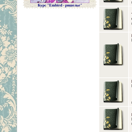
Курс "Embird - ришелье"