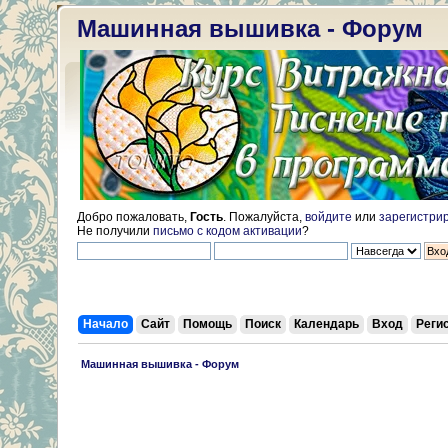
Машинная вышивка - Форум
Добро пожаловать,
Гость
. Пожалуйста,
войдите
или
зарегистри
Не получили
письмо с кодом активации
?
Начало
Сайт
Помощь
Поиск
Календарь
Вход
Реги
 Машинная вышивка - Форум