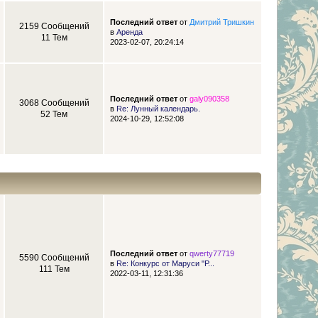
Последний ответ
от
Дмитрий Тришкин
2159 Сообщений
в
Аренда
11 Тем
2023-02-07, 20:24:14
Последний ответ
от
galy090358
3068 Сообщений
в
Re: Лунный календарь.
52 Тем
2024-10-29, 12:52:08
Последний ответ
от
qwerty77719
5590 Сообщений
в
Re: Конкурс от Маруси "Р...
111 Тем
2022-03-11, 12:31:36