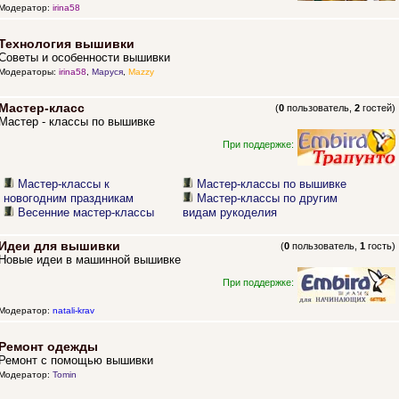
Модератор:
irina58
Технология вышивки
Советы и особенности вышивки
Модераторы:
irina58
,
Маруся
,
Mazzy
Мастер-класс
(
0
пользователь,
2
гостей)
Мастер - классы по вышивке
При поддержке:
Мастер-классы к
Мастер-классы по вышивке
новогодним праздникам
Мастер-классы по другим
Весенние мастер-классы
видам рукоделия
Идеи для вышивки
(
0
пользователь,
1
гость)
Новые идеи в машинной вышивке
При поддержке:
Модератор:
natali-krav
Ремонт одежды
Ремонт с помощью вышивки
Модератор:
Tomin