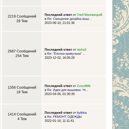
Последний ответ
от
Глеб Маловецкий
2219 Сообщений
в
Re: Смещение дизайна выш...
28 Тем
2023-06-10, 21:01:36
Последний ответ
от
tasha3
2687 Сообщений
в
Re: "Елочка-кривулька" ...
254 Тем
2023-12-02, 16:05:29
Последний ответ
от
ZvezdiMir
1356 Сообщений
в
Re: Идеи для вышивки. Чт...
18 Тем
2023-04-06, 01:30:39
Последний ответ
от
bylinka
1414 Сообщений
в
Re: РЕМОНТ ОДЕЖДЫ
4 Тем
2022-01-16, 11:11:41