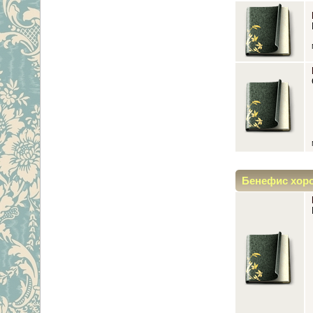
Бенефис хор