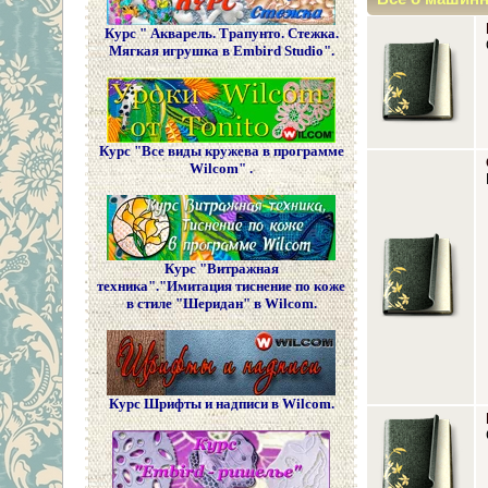
Курс " Акварель. Трапунто. Стежка.
Мягкая игрушка в Embird Studio".
Курс "Все виды кружева в программе
Wilcom" .
Курс "Витражная
техника"."Имитация тиснение по коже
в стиле "Шеридан" в Wilcom.
Курс Шрифты и надписи в Wilcom.