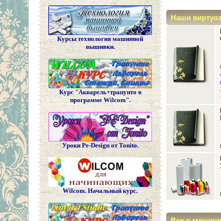
Наши виртуо
Курсы технология машинной
вышивки.
Курс "Акварель+трапунто в
программе Wilcom".
Уроки Pe-Design от Tonito.
Wilcom. Начальный курс.
Все о машин