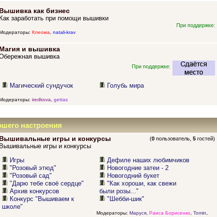
Вышивка как бизнес
Как заработать при помощи вышивки
При поддержке:
Модераторы:
Клеома
,
natali-krav
Магия и вышивка
Обережная вышивка
При поддержке:
Магический сундучок
Голубь мира
Модераторы:
iredkova
,
gettas
ошего настроения
Вышивальные игры и конкурсы
(
0
пользователь,
5
гостей)
Вышивальные игры и конкурсы
Игры
Дефиле наших любимчиков
"Розовый этюд"
Новогодние затеи - 2
"Розовый сад"
Новогодний букет
"Дарю тебе своё сердце"
"Как хороши, как свежи
Архив конкурсов
были розы..."
Конкурс "Вышиваем к
"Шебби-шик"
школе"
Модераторы:
Маруся
,
Раиса Борисенко
,
Tomin
,