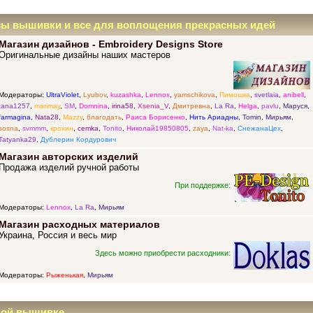
зы вышивки и все для воплощения прекрасных идей
Магазин дизайнов - Embroidery Designs Store
Оригинальные дизайны наших мастеров
Модераторы:
UltraViolet
,
Lyubov
,
kuzashka
,
Lennox
,
yamschikova
,
Пимошка
,
svetlaia
,
anibell
,
tana1257
,
marimay
,
SM
,
Domnina
,
irina58
,
Xsenia_V
,
Дмитревна
,
La Ra
,
Helga
,
pavlu
,
Маруся
,
farmagina
,
Nata28
,
Mazzy
,
благодать
,
Раиса Борисенко
,
Нить Ариадны
,
Tomin
,
Мирьям
,
sosna
,
svmmm
,
крохин
,
cemka
,
Tonito
,
Николай19850805
,
zaya
,
Nat-ka
,
СнежанаЦех
,
Tatyanka29
,
Дублерин Кордурович
Магазин авторских изделий
Продажа изделий ручной работы
При поддержке:
Модераторы:
Lennox
,
La Ra
,
Мирьям
Магазин расходных материалов
Украина, Россия и весь мир
Здесь можно приобрести расходники:
Модераторы:
Рыженькая
,
Мирьям
ной вышивке