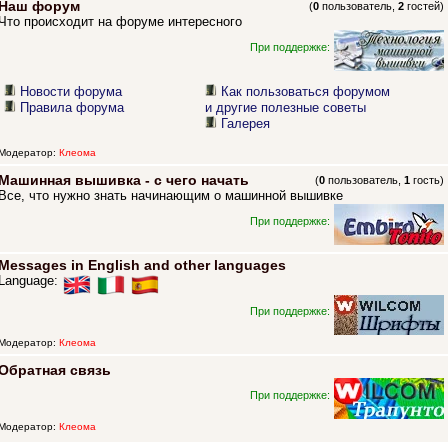
Наш форум
(
0
пользователь,
2
гостей)
Что происходит на форуме интересного
При поддержке:
Новости форума
Как пользоваться форумом
Правила форума
и другие полезные советы
Галерея
Модератор:
Клеома
Машинная вышивка - с чего начать
(
0
пользователь,
1
гость)
Все, что нужно знать начинающим о машинной вышивке
При поддержке:
Messages in English and other languages
Language:
При поддержке:
Модератор:
Клеома
Обратная связь
При поддержке:
Модератор:
Клеома