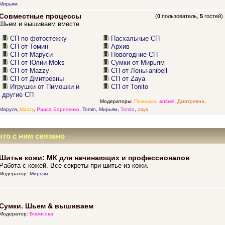
Мирьям
Совместные процессы
(
0
пользователь,
5
гостей)
Шьем и вышиваем вместе
СП по фотостежку
Пасхальные СП
СП от Томин
Архив
СП от Маруси
Новогодние СП
СП от Юлии-Moks
Сумки от Мирьям
СП от Mazzy
СП от Лены-anibell
СП от Дмитревны
СП от Zaya
Игрушки от Пимошки и
СП от Tonito
другие СП
Модераторы:
Пимошка
,
anibell
,
Дмитревна
,
Маруся
,
Mazzy
,
Раиса Борисенко
,
Tomin
,
Мирьям
,
Tonito
,
zaya
что с ним связано
Шитье кожи: МК для начинающих и профессионалов
Работа с кожей. Все секреты при шитье из кожи.
Модератор:
Мирьям
Сумки. Шьем & вышиваем
Модератор:
Борисова