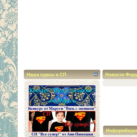
Наши курсы и СП
Новости Фор
Конкурс от Маруси "Вязь с лилиями"
Информбюро
СП "Все супер!" от Ани-Пимошки