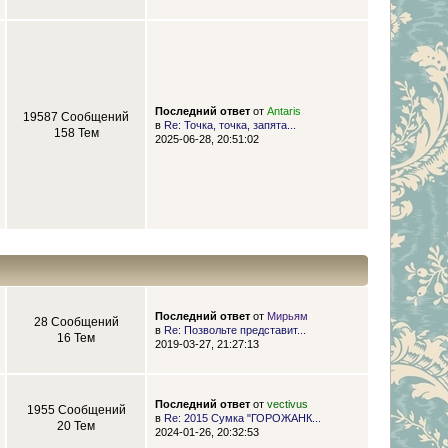
Последний ответ
от
Antaris
19587 Сообщений
в
Re: Точка, точка, запята...
158 Тем
2025-06-28, 20:51:02
Последний ответ
от
Мирьям
28 Сообщений
в
Re: Позвольте представит...
16 Тем
2019-03-27, 21:27:13
Последний ответ
от
vectivus
1955 Сообщений
в
Re: 2015 Сумка "ГОРОЖАНК...
20 Тем
2024-01-26, 20:32:53