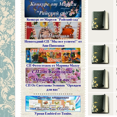
Конкурс от Маруси "Райский сад"
Новогодний СП "Мы все успеем!" от
Ани-Пимошки
СП Фотостежок от Марины Mazzy
СП От Светланы Svmmm "Орхидеи
для вас"
- - - - - - - - - - - - - - - - - - -
Уроки Embird от Tonito.