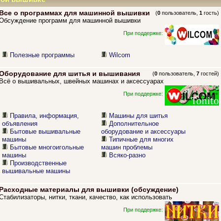
Все о программах для машинной вышивки
(
0
пользователь,
1
гость)
Обсуждение программ для машинной вышивки
При поддержке:
Полезные программы
Wilcom
Оборудование для шитья и вышивания
(
0
пользователь,
7
гостей)
Всё о вышивальных, швейных машинах и аксессуарах
При поддержке:
Правила, информация,
Машины для шитья
объявления
Дополнительное
Бытовые вышивальные
оборудование и аксессуары
машины
Типичные для многих
Бытовые многоигольные
машин проблемы
машины
Всяко-разно
Производственные
вышивальные машины
Расходные материалы для вышивки (обсуждение)
Стабилизаторы, нитки, ткани, качество, как использовать
При поддержке: