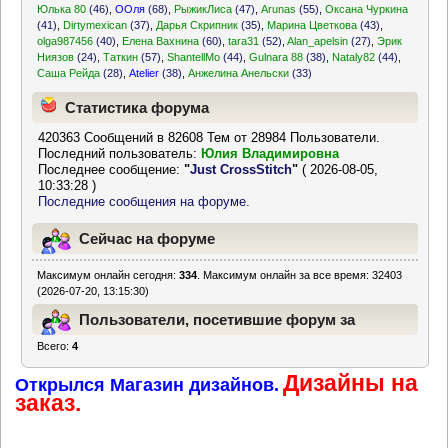
Юлька 80
(46)
,
ООля
(68)
,
РыжикЛиса
(47)
,
Arunas
(55)
,
Оксана Чуркина
(41)
,
Dirtymexican
(37)
,
Дарья Скрипник
(35)
,
Марина Цветкова
(43)
,
olga987456
(40)
,
Елена Вахнина
(60)
,
tara31
(52)
,
Alan_apelsin
(27)
,
Эрик
Ниязов
(24)
,
Таткин
(57)
,
ShantellMo
(44)
,
Gulnara 88
(38)
,
Nataly82
(44)
,
Саша Рейда
(28)
,
Atelier
(38)
,
Анжелина Анельски
(33)
Статистика форума
420363 Сообщений в 82608 Тем от 28984 Пользователи.
Последний пользователь:
Юлия Владимировна
Последнее сообщение:
"
Just CrossStitch
"
( 2026-08-05,
10:33:28 )
Последние сообщения на форуме.
Сейчас на форуме
Максимум онлайн сегодня:
334
. Максимум онлайн за все время: 32403
(2026-07-20, 13:15:30)
Пользователи, посетившие форум за
Всего:
4
последние 24 часа
Дизайны на
Открылся Магазин дизайнов.
заказ.