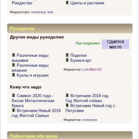
Рождество
Цветы и растения
Модераторы:
nestyzaya
,
ledy
Рукоделие
Другие виды рукоделия
При поддержке:
Различные виды
Поделки
вышивки
Бумага-арт
Различные виды
Модератор:
Lud-Mila1312
вязания
Куклы и игрушки
Кому что надо
Символ 2020 года -
Встречаем 2018 год.
Белая Металлическая
Год Желтой собаки.
Крыса
Встречаем Новый год с
Встречаем Новый 2019
Петухами
год Желтой Свиньи
Модератор:
nestyzaya
Поболтаем обо всем