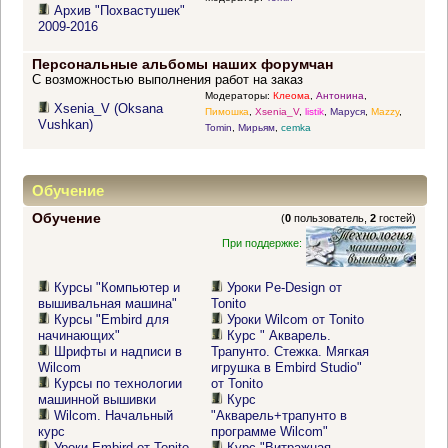
Архив "Похвастушек"
2009-2016
Персональные альбомы наших форумчан
С возможностью выполнения работ на заказ
Модераторы:
Клеома
,
Антонина
,
Xsenia_V (Oksana
Пимошка
,
Xsenia_V
,
listik
,
Маруся
,
Mazzy
,
Vushkan)
Tomin
,
Мирьям
,
cemka
Обучение
Обучение
(
0
пользователь,
2
гостей)
При поддержке:
Курсы "Компьютер и
Уроки Pe-Design от
вышивальная машина"
Tonito
Курсы "Embird для
Уроки Wilcom от Tonito
начинающих"
Курс " Акварель.
Шрифты и надписи в
Трапунто. Стежка. Мягкая
Wilcom
игрушка в Embird Studio"
Курсы по технологии
от Tonito
машинной вышивки
Курс
Wilcom. Начальный
"Акварель+трапунто в
курс
программе Wilcom"
Уроки Embird от Tonito
Курс "Витражная