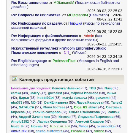
Re: Восстановление
от
MDiamandM
(
Тематическая библиотека
дизайнов
)
2026-08-02, 22:25:03
Re: Вопросы по библиотеке.
от
MDiamandM
(
Навигатор
)
2026-
08-02, 22:11:42
Re: Информация по разделу.
от
Плюшка
(
Курсы по технологии
машинной вышивки
)
2026-06-29, 18:22:08
Re: Информация о файлообменниках
от
Admin
(
Как
пользоваться форумом и другие полезные советы
)
2026-06-21, 12:24:25
Искусственный интеллект и Wilcom EmbroideryStudio
Практическое применение
от
СП_
(
Wilcom
)
2026-04-23, 12:34:18
Re: English language
от
ProfessorPlum
(
Messages in English and
other languages
)
2026-04-16, 21:23:01
Календарь предстоящих событий
Ближайшие дни рождения:
Леночка Чаленко
(57)
,
ТИВ
(69)
,
Nusj
(65)
,
cemka
(49)
,
ЗояРу
(47)
,
gurnalist
(46)
,
Марина Иванова
(58)
,
lauwa
(42)
,
Дарья
(36)
,
hobbi2014
(53)
,
maryia dunaeva
(45)
,
gurammi
(42)
,
nba373
(40)
,
ND
(51)
,
DarkЕлизавета
(50)
,
Лаура Казарова
(49)
,
TanyaZ
(45)
,
NATALCA
(51)
,
Юлия Гостева
(47)
,
Olga_63
,
abkrrl
(45)
,
Светлана
Киреева
(47)
,
галина сахарова
(68)
,
Ольга Становкова
(53)
,
catlis.k
(44)
,
Андрей Зачепилов
(30)
,
kireeva
(47)
,
Людмила Патрикеева
(66)
,
Arnold1352
(40)
,
Лариса Оводнева
(68)
,
Алексей Сахаров
(47)
,
truez_9
(50)
,
Нонна
(48)
,
b_o_r_m_a_n
(56)
,
Фиора
(45)
,
oksanochka
(41)
,
Лилия1968
(58)
,
selena-sunflowers
(45)
,
Розалина
(47)
,
flandria
(52)
,