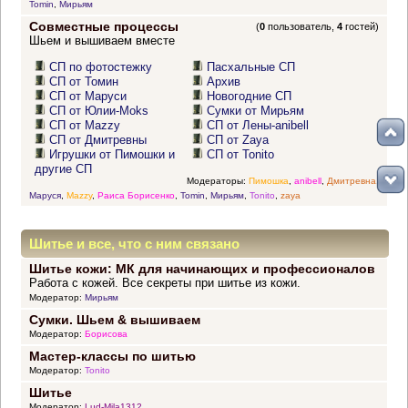
Tomin
,
Мирьям
Совместные процессы
(
0
пользователь,
4
гостей)
Шьем и вышиваем вместе
СП по фотостежку
Пасхальные СП
СП от Томин
Архив
СП от Маруси
Новогодние СП
СП от Юлии-Moks
Сумки от Мирьям
СП от Mazzy
СП от Лены-anibell
СП от Дмитревны
СП от Zaya
Игрушки от Пимошки и
СП от Tonito
другие СП
Модераторы:
Пимошка
,
anibell
,
Дмитревна
,
Маруся
,
Mazzy
,
Раиса Борисенко
,
Tomin
,
Мирьям
,
Tonito
,
zaya
Шитье и все, что с ним связано
Шитье кожи: МК для начинающих и профессионалов
Работа с кожей. Все секреты при шитье из кожи.
Модератор:
Мирьям
Сумки. Шьем & вышиваем
Модератор:
Борисова
Мастер-классы по шитью
Модератор:
Tonito
Шитье
Модератор:
Lud-Mila1312