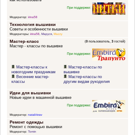
При поддержке:
Модератор:
irina58
Технология вышивки
Советы и особенности вышивки
Модераторы:
irina58
,
Маруся
,
Mazzy
Мастер-класс
(
0
пользователь,
3
гостей)
Мастер - классы по вышивке
При поддержке:
Мастер-классы к
Мастер-классы по
новогодним праздникам
вышивке
Весенние мастер-
Мастер-классы по
классы
другим видам рукоделия
Идеи для вышивки
Новые идеи в машинной вышивке
При поддержке:
Модератор:
natali-krav
Ремонт одежды
Ремонт с помощью вышивки
Модератор:
Tomin