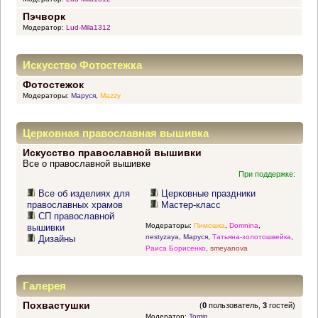
Пэчворк
Модератор:
Lud-Mila1312
Искусство Фотостежка
Фотостежок
Модераторы:
Маруся
,
Mazzy
Церковная православная вышивка
Искусство православной вышивки
Все о православной вышивке
При поддержке:
Все об изделиях для
Церковные праздники
православных храмов
Мастер-класс
СП православной
Модераторы:
Пимошка
,
Domnina
,
вышивки
nestyzaya
,
Маруся
,
Татьяна-золотошвейка
,
Дизайны
Раиса Борисенко
,
smeyanova
Галерея
Похвастушки
(
0
пользователь,
3
гостей)
Модератор:
Tomin