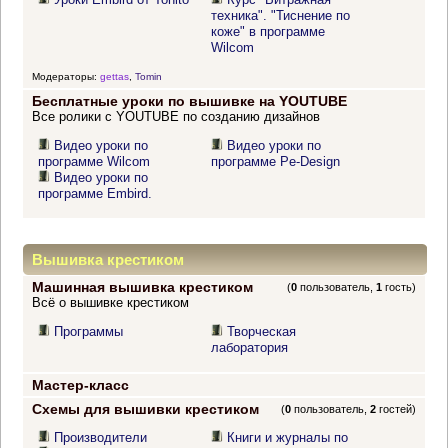
техника". "Тиснение по
коже" в программе
Wilcom
Модераторы:
gettas
,
Tomin
Бесплатные уроки по вышивке на YOUTUBE
Все ролики с YOUTUBE по созданию дизайнов
Видео уроки по
Видео уроки по
программе Wilcom
программе Pe-Design
Видео уроки по
программе Embird.
Вышивка крестиком
Машинная вышивка крестиком
(
0
пользователь,
1
гость)
Всё о вышивке крестиком
Программы
Творческая
лаборатория
Мастер-класс
Схемы для вышивки крестиком
(
0
пользователь,
2
гостей)
Производители
Книги и журналы по