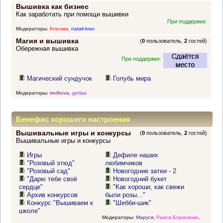
Вышивка как бизнес
Как заработать при помощи вышивки
При поддержке:
Модераторы:
Клеома
,
natali-krav
Магия и вышивка
(
0
пользователь,
2
гостей)
Обережная вышивка
При поддержке:
Магический сундучок
Голубь мира
Модераторы:
iredkova
,
gettas
Бенефис хорошего настроения
Вышивальные игры и конкурсы
(
0
пользователь,
2
гостей)
Вышивальные игры и конкурсы
Игры
Дефиле наших
"Розовый этюд"
любимчиков
"Розовый сад"
Новогодние затеи - 2
"Дарю тебе своё
Новогодний букет
сердце"
"Как хороши, как свежи
Архив конкурсов
были розы..."
Конкурс "Вышиваем к
"Шебби-шик"
школе"
Модераторы:
Маруся
,
Раиса Борисенко
,