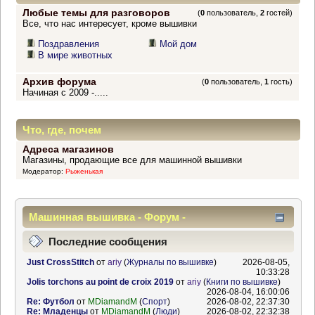
Любые темы для разговоров
(
0
пользователь,
2
гостей)
Все, что нас интересует, кроме вышивки
Поздравления
Мой дом
В мире животных
Архив форума
(
0
пользователь,
1
гость)
Начиная с 2009 -.....
Что, где, почем
Адреса магазинов
Магазины, продающие все для машинной вышивки
Модератор:
Рыженькая
Машинная вышивка - Форум -
Информационный центр
Последние сообщения
Just CrossStitch
от
ariy
(
Журналы по вышивке
)
2026-08-05,
10:33:28
Jolis torchons au point de croix 2019
от
ariy
(
Книги по вышивке
)
2026-08-04, 16:00:06
Re: Футбол
от
MDiamandM
(
Спорт
)
2026-08-02, 22:37:30
Re: Младенцы
от
MDiamandM
(
Люди
)
2026-08-02, 22:32:38