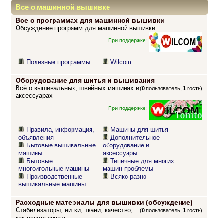
Все о машинной вышивке
Все о программах для машинной вышивки
Обсуждение программ для машинной вышивки
При поддержке:
Полезные программы
Wilcom
Оборудование для шитья и вышивания
Всё о вышивальных, швейных машинах и
(
0
пользователь,
1
гость)
аксессуарах
При поддержке:
Правила, информация,
Машины для шитья
объявления
Дополнительное
Бытовые вышивальные
оборудование и
машины
аксессуары
Бытовые
Типичные для многих
многоигольные машины
машин проблемы
Производственные
Всяко-разно
вышивальные машины
Расходные материалы для вышивки (обсуждение)
Стабилизаторы, нитки, ткани, качество,
(
0
пользователь,
1
гость)
как использовать