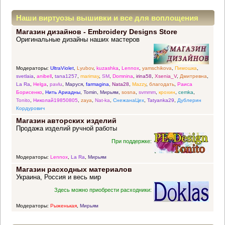
Наши виртуозы вышивки и все для воплощения
Магазин дизайнов - Embroidery Designs Store
прекрасных идей
Оригинальные дизайны наших мастеров
Модераторы:
UltraViolet
,
Lyubov
,
kuzashka
,
Lennox
,
yamschikova
,
Пимошка
,
svetlaia
,
anibell
,
tana1257
,
marimay
,
SM
,
Domnina
,
irina58
,
Xsenia_V
,
Дмитревна
,
La Ra
,
Helga
,
pavlu
,
Маруся
,
farmagina
,
Nata28
,
Mazzy
,
благодать
,
Раиса
Борисенко
,
Нить Ариадны
,
Tomin
,
Мирьям
,
sosna
,
svmmm
,
крохин
,
cemka
,
Tonito
,
Николай19850805
,
zaya
,
Nat-ka
,
СнежанаЦех
,
Tatyanka29
,
Дублерин
Кордурович
Магазин авторских изделий
Продажа изделий ручной работы
При поддержке:
Модераторы:
Lennox
,
La Ra
,
Мирьям
Магазин расходных материалов
Украина, Россия и весь мир
Здесь можно приобрести расходники:
Модераторы:
Рыженькая
,
Мирьям