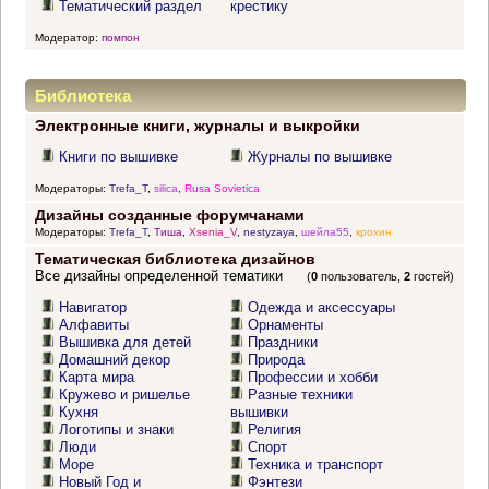
Тематический раздел
крестику
Модератор:
помпон
Библиотека
Электронные книги, журналы и выкройки
Книги по вышивке
Журналы по вышивке
Модераторы:
Trefa_T
,
silica
,
Rusa Sovietica
Дизайны созданные форумчанами
Модераторы:
Trefa_T
,
Тиша
,
Xsenia_V
,
nestyzaya
,
шейла55
,
крохин
Тематическая библиотека дизайнов
Все дизайны определенной тематики
(
0
пользователь,
2
гостей)
Навигатор
Одежда и аксессуары
Алфавиты
Орнаменты
Вышивка для детей
Праздники
Домашний декор
Природа
Карта мира
Профессии и хобби
Кружево и ришелье
Разные техники
Кухня
вышивки
Логотипы и знаки
Религия
Люди
Спорт
Море
Техника и транспорт
Новый Год и
Фэнтези