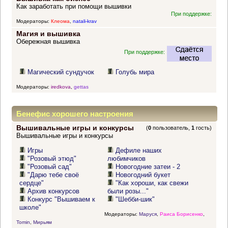
Как заработать при помощи вышивки
При поддержке:
Модераторы:
Клеома
,
natali-krav
Магия и вышивка
Обережная вышивка
При поддержке:
Магический сундучок
Голубь мира
Модераторы:
iredkova
,
gettas
Бенефис хорошего настроения
Вышивальные игры и конкурсы
(
0
пользователь,
1
гость)
Вышивальные игры и конкурсы
Игры
Дефиле наших
"Розовый этюд"
любимчиков
"Розовый сад"
Новогодние затеи - 2
"Дарю тебе своё
Новогодний букет
сердце"
"Как хороши, как свежи
Архив конкурсов
были розы..."
Конкурс "Вышиваем к
"Шебби-шик"
школе"
Модераторы:
Маруся
,
Раиса Борисенко
,
Tomin
,
Мирьям