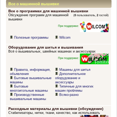
Все о машинной вышивке
Все о программах для машинной вышивки
Обсуждение программ для машинной
(
0
пользователь,
2
гостей)
вышивки
При поддержке:
Полезные программы
Wilcom
Оборудование для шитья и вышивания
Всё о вышивальных, швейных машинах и аксессуарах
При поддержке:
Правила, информация,
Машины для шитья
объявления
Дополнительное
Бытовые вышивальные
оборудование и
машины
аксессуары
Бытовые
Типичные для многих
многоигольные машины
машин проблемы
Производственные
Всяко-разно
вышивальные машины
Расходные материалы для вышивки (обсуждение)
Стабилизаторы, нитки, ткани, качество, как использовать