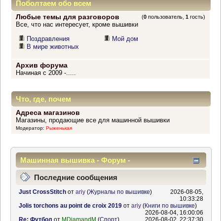
Поболтаем обо всем
Любые темы для разговоров
(
0
пользователь,
1
гость)
Все, что нас интересует, кроме вышивки
Поздравления
Мой дом
В мире животных
Архив форума
Начиная с 2009 -.....
Что, где, почем
Адреса магазинов
Магазины, продающие все для машинной вышивки
Модератор:
Рыженькая
Машинная вышивка - Форум -
Информационный центр
Последние сообщения
Just CrossStitch
от
ariy
(
Журналы по вышивке
)
2026-08-05,
10:33:28
Jolis torchons au point de croix 2019
от
ariy
(
Книги по вышивке
)
2026-08-04, 16:00:06
Re: Футбол
от
MDiamandM
(
Спорт
)
2026-08-02, 22:37:30