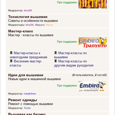
При поддержке:
Модератор:
irina58
Технология вышивки
Советы и особенности вышивки
Модераторы:
irina58
,
Маруся
,
Mazzy
Мастер-класс
Мастер - классы по вышивке
При поддержке:
Мастер-классы к
Мастер-классы по
новогодним праздникам
вышивке
Весенние мастер-
Мастер-классы по
классы
другим видам рукоделия
Идеи для вышивки
(
0
пользователь,
2
гостей)
Новые идеи в машинной вышивке
При поддержке:
Модератор:
natali-krav
Ремонт одежды
Ремонт с помощью вышивки
Модератор:
Tomin
Вышивка как бизнес