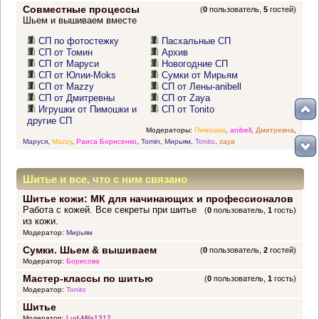
Совместные процессы
(
0
пользователь,
5
гостей)
Шьем и вышиваем вместе
СП по фотостежку
Пасхальные СП
СП от Томин
Архив
СП от Маруси
Новогодние СП
СП от Юлии-Moks
Сумки от Мирьям
СП от Mazzy
СП от Лены-anibell
СП от Дмитревны
СП от Zaya
Игрушки от Пимошки и
СП от Tonito
другие СП
Модераторы:
Пимошка
,
anibell
,
Дмитревна
,
Маруся
,
Mazzy
,
Раиса Борисенко
,
Tomin
,
Мирьям
,
Tonito
,
zaya
Шитье и все, что с ним связано
Шитье кожи: МК для начинающих и профессионалов
Работа с кожей. Все секреты при шитье
(
0
пользователь,
1
гость)
из кожи.
Модератор:
Мирьям
Сумки. Шьем & вышиваем
(
0
пользователь,
2
гостей)
Модератор:
Борисова
Мастер-классы по шитью
(
0
пользователь,
1
гость)
Модератор:
Tonito
Шитье
Модератор:
Lud-Mila1312