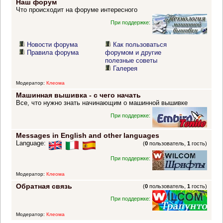
Наш форум
Что происходит на форуме интересного
При поддержке:
Новости форума
Как пользоваться
Правила форума
форумом и другие
полезные советы
Галерея
Модератор:
Клеома
Машинная вышивка - с чего начать
Все, что нужно знать начинающим о машинной вышивке
При поддержке:
Messages in English and other languages
Language:
(
0
пользователь,
1
гость)
При поддержке:
Модератор:
Клеома
Обратная связь
(
0
пользователь,
1
гость)
При поддержке:
Модератор:
Клеома