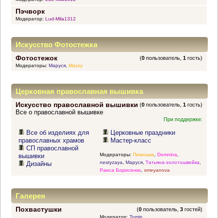
Пэчворк
Модератор:
Lud-Mila1312
Искусство Фотостежка
Фотостежок
(
0
пользователь,
1
гость)
Модераторы:
Маруся
,
Mazzy
Церковная православная вышивка
Искусство православной вышивки
(
0
пользователь,
1
гость)
Все о православной вышивке
При поддержке:
Все об изделиях для
Церковные праздники
православных храмов
Мастер-класс
СП православной
Модераторы:
Пимошка
,
Domnina
,
вышивки
nestyzaya
,
Маруся
,
Татьяна-золотошвейка
,
Дизайны
Раиса Борисенко
,
smeyanova
Галерея
Похвастушки
(
0
пользователь,
3
гостей)
Модератор:
Tomin