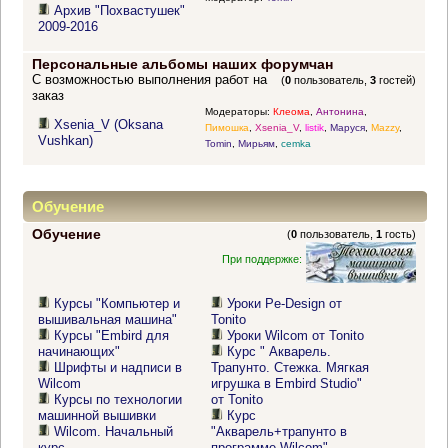
Архив "Похвастушек"
2009-2016
Персональные альбомы наших форумчан
С возможностью выполнения работ на
(
0
пользователь,
3
гостей)
заказ
Модераторы:
Клеома
,
Антонина
,
Xsenia_V (Oksana
Пимошка
,
Xsenia_V
,
listik
,
Маруся
,
Mazzy
,
Vushkan)
Tomin
,
Мирьям
,
cemka
Обучение
Обучение
(
0
пользователь,
1
гость)
При поддержке:
Курсы "Компьютер и
Уроки Pe-Design от
вышивальная машина"
Tonito
Курсы "Embird для
Уроки Wilcom от Tonito
начинающих"
Курс " Акварель.
Шрифты и надписи в
Трапунто. Стежка. Мягкая
Wilcom
игрушка в Embird Studio"
Курсы по технологии
от Tonito
машинной вышивки
Курс
Wilcom. Начальный
"Акварель+трапунто в
курс
программе Wilcom"