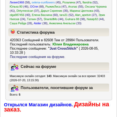
Лилия1968
(58)
,
selena-sunflowers
(45)
,
Розалина
(47)
,
flandria
(52)
,
Юлька 80
(46)
,
ООля
(68)
,
РыжикЛиса
(47)
,
Arunas
(55)
,
Оксана Чуркина
(41)
,
Dirtymexican
(37)
,
Дарья Скрипник
(35)
,
Марина Цветкова
(43)
,
olga987456
(40)
,
Елена Вахнина
(60)
,
tara31
(52)
,
Alan_apelsin
(27)
,
Эрик
Ниязов
(24)
,
Таткин
(57)
,
ShantellMo
(44)
,
Gulnara 88
(38)
,
Nataly82
(44)
,
Саша Рейда
(28)
,
Atelier
(38)
,
Анжелина Анельски
(33)
Статистика форума
420363 Сообщений в 82608 Тем от 28984 Пользователи.
Последний пользователь:
Юлия Владимировна
Последнее сообщение:
"
Just CrossStitch
"
( 2026-08-05,
10:33:28 )
Последние сообщения на форуме.
Сейчас на форуме
Максимум онлайн сегодня:
143
. Максимум онлайн за все время: 32403
(2026-07-20, 13:15:30)
Пользователи, посетившие форум за
Всего:
5
последние 24 часа
Дизайны на
Открылся Магазин дизайнов.
заказ.