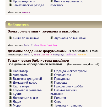
Производители
Книги и журналы по
Тематический раздел
крестику
Модератор:
помпон
Библиотека
Электронные книги, журналы и выкройки
Книги по вышивке
Журналы по вышивке
Модераторы:
Trefa_T
,
silica
,
Rusa Sovietica
Дизайны созданные форумчанами
(
0
пользователь,
1
гость)
Модераторы:
Trefa_T
,
Тиша
,
Xsenia_V
,
nestyzaya
,
шейла55
,
крохин
Тематическая библиотека дизайнов
Все дизайны определенной тематики
(
0
пользователь,
4
гостей)
Навигатор
Одежда и аксессуары
Алфавиты
Орнаменты
Вышивка для детей
Праздники
Домашний декор
Природа
Карта мира
Профессии и хобби
Кружево и ришелье
Разные техники
Кухня
вышивки
Логотипы и знаки
Религия
Люди
Спорт
Море
Техника и транспорт