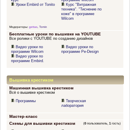
Уроки Embird от Tonito
Курс "Витражная
техника". "Тиснение по
коже" в программе
Wilcom
Модераторы:
gettas
,
Tomin
Бесплатные уроки по вышивке на YOUTUBE
Все ролики с YOUTUBE по созданию дизайнов
Видео уроки по
Видео уроки по
программе Wilcom
программе Pe-Design
Видео уроки по
программе Embird.
Вышивка крестиком
Машинная вышивка крестиком
Всё о вышивке крестиком
Программы
Творческая
лаборатория
Мастер-класс
Схемы для вышивки крестиком
(
0
пользователь,
1
гость)