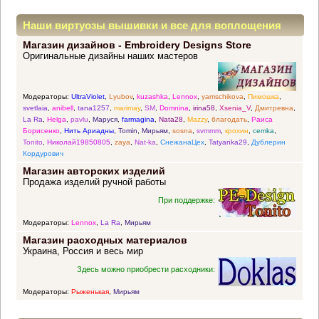
Наши виртуозы вышивки и все для воплощения
Магазин дизайнов - Embroidery Designs Store
прекрасных идей
Оригинальные дизайны наших мастеров
Модераторы:
UltraViolet
,
Lyubov
,
kuzashka
,
Lennox
,
yamschikova
,
Пимошка
,
svetlaia
,
anibell
,
tana1257
,
marimay
,
SM
,
Domnina
,
irina58
,
Xsenia_V
,
Дмитревна
,
La Ra
,
Helga
,
pavlu
,
Маруся
,
farmagina
,
Nata28
,
Mazzy
,
благодать
,
Раиса
Борисенко
,
Нить Ариадны
,
Tomin
,
Мирьям
,
sosna
,
svmmm
,
крохин
,
cemka
,
Tonito
,
Николай19850805
,
zaya
,
Nat-ka
,
СнежанаЦех
,
Tatyanka29
,
Дублерин
Кордурович
Магазин авторских изделий
Продажа изделий ручной работы
При поддержке:
Модераторы:
Lennox
,
La Ra
,
Мирьям
Магазин расходных материалов
Украина, Россия и весь мир
Здесь можно приобрести расходники:
Модераторы:
Рыженькая
,
Мирьям