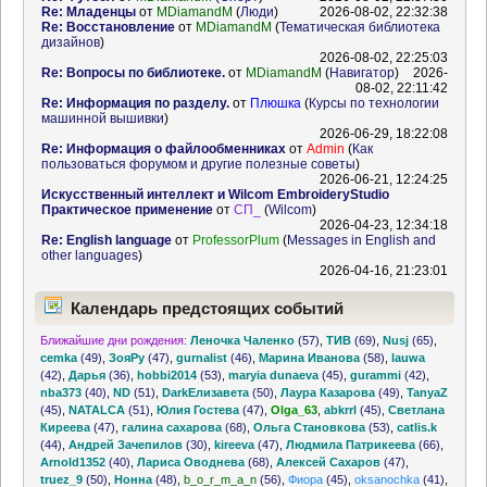
Re: Младенцы
от
MDiamandM
(
Люди
)
2026-08-02, 22:32:38
Re: Восстановление
от
MDiamandM
(
Тематическая библиотека
дизайнов
)
2026-08-02, 22:25:03
Re: Вопросы по библиотеке.
от
MDiamandM
(
Навигатор
)
2026-
08-02, 22:11:42
Re: Информация по разделу.
от
Плюшка
(
Курсы по технологии
машинной вышивки
)
2026-06-29, 18:22:08
Re: Информация о файлообменниках
от
Admin
(
Как
пользоваться форумом и другие полезные советы
)
2026-06-21, 12:24:25
Искусственный интеллект и Wilcom EmbroideryStudio
Практическое применение
от
СП_
(
Wilcom
)
2026-04-23, 12:34:18
Re: English language
от
ProfessorPlum
(
Messages in English and
other languages
)
2026-04-16, 21:23:01
Календарь предстоящих событий
Ближайшие дни рождения:
Леночка Чаленко
(57)
,
ТИВ
(69)
,
Nusj
(65)
,
cemka
(49)
,
ЗояРу
(47)
,
gurnalist
(46)
,
Марина Иванова
(58)
,
lauwa
(42)
,
Дарья
(36)
,
hobbi2014
(53)
,
maryia dunaeva
(45)
,
gurammi
(42)
,
nba373
(40)
,
ND
(51)
,
DarkЕлизавета
(50)
,
Лаура Казарова
(49)
,
TanyaZ
(45)
,
NATALCA
(51)
,
Юлия Гостева
(47)
,
Olga_63
,
abkrrl
(45)
,
Светлана
Киреева
(47)
,
галина сахарова
(68)
,
Ольга Становкова
(53)
,
catlis.k
(44)
,
Андрей Зачепилов
(30)
,
kireeva
(47)
,
Людмила Патрикеева
(66)
,
Arnold1352
(40)
,
Лариса Оводнева
(68)
,
Алексей Сахаров
(47)
,
truez_9
(50)
,
Нонна
(48)
,
b_o_r_m_a_n
(56)
,
Фиора
(45)
,
oksanochka
(41)
,